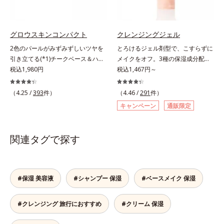
毛穴の汚れをしっかり洗い流す期待
し、目元スッキリ(*4)・くすみケ
シット、フィチン酸、ユズセラミ
感が高まる黒と、優しく肌に吸い付
ア・ハイライト効果と、1本で3つの
ド、スフィンゴ糖脂質*5 テトラ2-
くようなとろけ感のジェル状テクス
機能を兼ね備えた目元用美容液を開
ヘキシルデカン酸アスコルビル、天
チャー。毛穴の黒ずみもメイクもし
発しました。保湿成分×マッサージ
然ビタミンE、イノシット、フィチ
グロウスキンコンパクト
クレンジングジェル
っかり洗い流し、洗いあがりはつる
効果で目元の巡りをスムーズにし、
ン酸、ユズセラミド、スフィンゴ糖
2色のパールがみずみずしいツヤを
とろけるジェル剤型で、こすらずに
んとした肌に。泡立て不要であわた
乾燥をケアして目元スッキリ。さら
脂質配合＝肌をなめらかに整える整
引き立てる(*1)チークベース＆ハイ
メイクをオフ。3種の保湿成分配合
だしい朝も疲れて帰ってきた夜も手
にワイルドタイムエキス(*5)が肌の
肌成分*6 角層まで*7 うるおいによ
ライト。ベースメイクの仕上げに重
税込1,980円
の濃密ジェルなので洗いあがりは、
税込1,467円～
軽にご使用いただけます。*1 リパ
キメを整え、ブライトニングフィル
りキメを整えて毛穴を目立たなくす
ねれば、みずみずしいツヤが表情を
もち肌ぷるん！。メルティクリアベ
ーゼ、リンゴ酸*2 イソステアリル
ター(*6)が光をコントロールして目
る*8 すべての方に皮膚刺激がおき
一段と魅力的に引き立てる、チーク
ース採用のぷるぷる濃密ジェルは、
（4.25 /
393
件）
（4.46 /
291
件）
アスコルビルリン酸２Na、プラン
元のくすみを払い、透明感のある目
ないというわけではありません※敏
ベース＆ハイライトです。チークベ
メイクとなじみ始めると、とろける
クトンエキス、ハス花エキス、乳酸
元へ整えます。メイクの上からでも
感肌対象パッチテスト済（すべての
キャンペーン
通販限定
ースには血色感を再現するレッドパ
ように液状に変化。しっかりメイク
桿菌/セイヨウナシ果汁発酵液、ア
ＯＫだから、メイク直しのついでに
人に皮膚刺激がおきないというわけ
ール、ハイライトには骨格や顔立ち
も、みるみる浮き上がらせて落とし
ルギニン【ご使用ステップ】オルビ
スティックをササッとすべらせるだ
ではありません）※弱酸性（ローシ
に合わせて立体感を強調するグリー
ます。ヒアルロン酸ナトリウム、マ
ス ミスター クレンザー ⇒ 化粧水
関連タグで探す
けで、ほんのり血色感をONしてハ
ョン・モイスチャーのみ）
ンパール。補色にあたる2色のパー
リンコラーゲン(*)、ローヤルゼリー
⇒ 保湿液※洗顔料と置き換えてご
イライト効果も。お疲れ目元がスッ
ルがお互いの鮮やかさを強調。絶妙
エキス配合で、洗い上がりはしっと
使用いただけます。※週2～3回のス
キリします。スキンケアにもメイク
なコントラストでいきいきとした血
りもちもち。濡れた手でもOKなの
ペシャル洗顔としてのご使用をおす
直しにも使える、デジタルデバイス
色感を再現しながら、みずみずしい
で、お風呂場でもお使いいただけま
#保湿 美容液
#シャンプー 保湿
#ベースメイク 保湿
すめいたしますが、クレンジング料
が手放せない私たちにぴったりのア
ツヤを演出します。さらにどのファ
す。* 水溶性コラーゲン各商品の詳
としてお使いいただく場合や、お肌
イテムです。*1 肌の乾燥、キメの
ンデーションにもすっと溶け込む、
しい情報は商品ページをご覧くださ
の状態に合わせて毎日お使いいただ
乱れ*2 メイク効果による*3 乾燥に
#クレンジング 旅行におすすめ
#クリーム 保湿
シンクロアタッチメント成分(*2)も
い。・BEAUTY夏祭りは、こちら
いても問題ありません。【ご使用方
よる*4 マッサージ効果による*5 乾
配合。パウダー、リキッド、どのタ
法】①適量(さくらんぼ 1粒程度)を
燥によるくすみをケアする植物性保