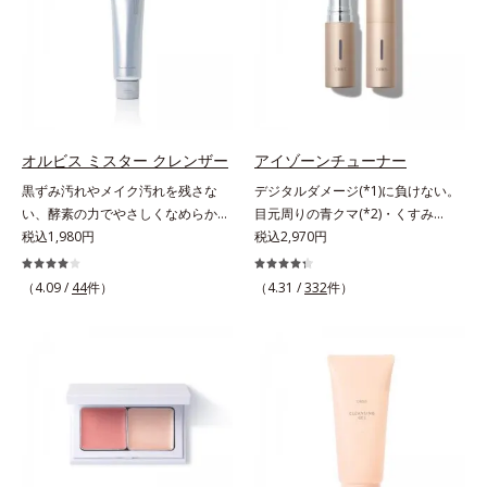
わりながらうるおいを与え、バリア
分を組み合わせた「MULTI-３※」
機能を維持。ニキビができにくい肌
を配合。さらに、ミツロウ、ヒアル
を目指します。さらにビタミンC誘
ロン酸、コラーゲン配合で、唇にう
導体(*3)と5種の整肌成分(*4)から成
るおいを与えます。※センブリエキ
る「ナノVCショットカプセル(*5)」
ス、ビワ葉エキス、カミツレ花エキ
を配合。カプセルが浸透(*6)してか
ス：唇にうるおいを与える保湿成分
ら成分を放出する特殊技術によっ
オルビス ミスター クレンザー
アイゾーンチューナー
て、高い浸透力(*6)と安定性を実
黒ずみ汚れやメイク汚れを残さな
デジタルダメージ(*1)に負けない。
現。毛穴の目立ちをしっかりケア
い、酵素の力でやさしくなめらかに
目元周りの青クマ(*2)・くすみ
(*7)して、ゆらぎやすいニキビ肌
洗い上げるW洗顔不要のスペシャル
税込1,980円
(*3)・乾燥をケアする目元用スティ
税込2,970円
を、みずみずしい清潔な垢抜け肌
クレンザー。過剰な皮脂とその皮脂
ック状美容液。目元周りにあらわれ
(*1)へと導きます。たっぷりの保湿
汚れが詰まって発生する黒ずみ汚れ
る青クマ(*2)・くすみ(*3)・乾燥
成分で低刺激。敏感肌の方にもお使
（4.09 /
44
件）
（4.31 /
332
件）
に着目。古い角層を洗い流す洗浄成
に。メイクの上からでも使える目元
いいただけます(*8)。L＝さっぱり
分「リンゴ酸」と過剰な皮脂を溶か
用スティック状美容液です。今や手
タイプ（ニキビのできやすい肌・超
し出す脂質分解酵素「リパーゼ」を
放せない存在となったPCやスマー
脂性肌～普通肌）M＝しっとりタイ
組み合わせた複合洗浄成分「リンゴ
トフォンなどのデジタルデバイス。
プ（ニキビのできやすい肌・普通肌
酸 LP(*1)」を配合し、毛穴の黒ずみ
その液晶画面が発するブルーライト
～乾性肌）*1 洗浄による汚れの除
汚れを繰り返しません。さらに、
を浴び続けると、目元周りには青ク
去*2 キメの乱れによる*3 テトラ2-
「CISブースター(*2)」配合で、あな
マ・くすみ・乾燥が……。そこでデ
ヘキシルデカン酸アスコルビル配合
た本来の清潔透明肌へと導きます。
ジタルダメージの根本原因に着目
＝整肌成分*4 天然ビタミンE、イノ