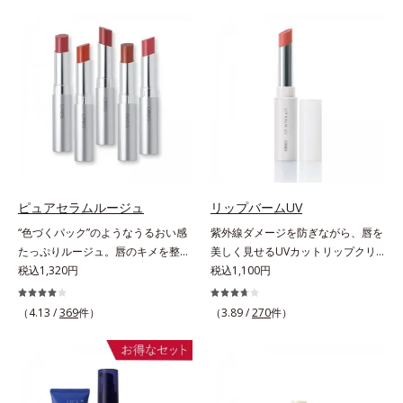
しくなる晴れやかな肌に導きます。
やかな肌に導きます。*1 ポーラ化
(*2)の2種の成分が深いうるおいを
つを対処するのではなく、肌で起き
*1 ポーラ化成独自の（Ｃ１２－２
成独自の（Ｃ１２－２０）アルキル
与え、湧き上がるようなハリ感を呼
ていることの根本原因に着目。加齢
０）アルキルグルコシド（保湿）で
グルコシド（保湿）で形成するミセ
び覚まします。ハリ膜がのび広が
とともに現れる年齢サイン(*5)につ
形成するミセルから、汚れをはね返
ルから、汚れをはね返す水の膜をつ
り、肌表面にピン！としたハリ感を
いて研究を進めたところ、弾力感の
す水の膜をつくる技術が日本初
くる技術が日本初（2024年12月時
与え、さらに疑似セラミド(*3)が角
ない状態である「ハリのなさ」や、
（2024年12月時点、J－GLOBALに
点、J－GLOBALによる自社調べ）
層の隙間に浸透(*4)。夜のスキンケ
くすみ(*6)などが現れている状態で
よる自社調べ）*2 オルビス内でか
*2 オルビス内でかつてないオイル
アの最後にプラスすることで乾燥に
ある「透明感のなさ」が現れること
つてないオイルクレンジングのこと
クレンジングのこと*3 ポーラ化成
よる小ジワを目立たなくし、ハリ感
で大人の肌印象に大きな影響を与え
*3 ポーラ化成独自の（Ｃ１２－２
独自の（Ｃ１２－２０）アルキルグ
みなぎる目元を目指します。*1 レ
ていることが分かりました。そこで
０）アルキルグルコシド（保湿）で
ルコシド（保湿）で形成するミセル
チノール配合＝保湿成分*2 パルミ
オルビスユー ドットシリーズは美
形成するミセル*4 炭酸ジカプリリ
*4 炭酸ジカプリリル*5 乾燥や汚れ
トイルトリペプチド－5配合＝保湿
容成分(*7)として「G.D.F.アクティ
ピュアセラムルージュ
リップバームUV
ル*5 乾燥や汚れによる*6 キメの乱
による*6 キメの乱れによる＜使用
成分*3 ラウロイルグルタミン酸ジ
ベーター(*8)」を配合。そして、従
“色づくパック”のようなうるおい感
紫外線ダメージを防ぎながら、唇を
れによる＜使用量目安＞適量＜使用
量目安＞適量＜使用ステップ＞オル
（フィトステリル/オクチルドデシ
来から配合している美白有効成分
たっぷりルージュ。唇のキメを整え
美しく見せるUVカットリップクリ
ステップ＞オルビス ザ クレンジン
ビス ザ クレンジング オイル ⇒
ル）配合＝保湿成分*4 角層まで
「トラネキサム酸」を配合しまし
リップの土台をつくり鮮やかな発色
税込1,320円
ーム。UV対策を忘れがちな唇に。
税込1,100円
グ オイル ⇒ 洗顔料 ⇒ 化粧
洗顔料 ⇒ 化粧水 ⇒ 保湿液
た。さらに、シリーズ共通の美容成
を叶えます。唇にたっぷりうるおい
紫外線をカットしながら、顔色をパ
水 ⇒ 保湿液 ※W洗顔が必要で
※W洗顔が必要です＜使用方法＞1.
分(*7)「GLルートブースター(*9)」
を与えながら鮮やかに色づく、スキ
ッと明るく見せるUVカットリップ
す＜使用方法＞1.適量をとり、手の
適量（2プッシュ程度）をとり、手
（4.13 /
369
件）
を配合することで、肌のふっくら感
（3.89 /
270
件）
ンケア発想の美発色ルージュ(口紅)
です。他の部位より角層が薄くバリ
ひら全体にさっと広げます。2.肌の
のひら全体にさっと広げます。2.肌
や透明感を叶えます。美白ケアしな
です。荒れやすいデリケートな唇の
ア機能が低い唇は、紫外線の影響で
上で軽くらせんを描くように、メイ
の上で軽くらせんを描くように、メ
がら多角的なエイジングケアが叶う
キメを整えて、リップの土台をつく
乾燥を引き起こしがち。そこで
クとよくなじませます。※落ちにく
イクとよくなじませます。※落ちに
シリーズに。3ステップで上向き
ります。乾燥や凹凸などの唇悩みを
SPF25・PA++のUVカット効果のあ
いメイクを落とす際は、乾いた手に
くいメイクを落とす際は、乾いた手
(*10)のハリと透明感を。効果的な
解決(*1)する「リップトリートメン
るリップクリームで、顔だけでなく