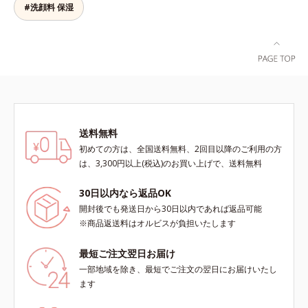
イプのファンデーションとも相性抜
#洗顔料 保湿
とり、乾いた肌の上で優しくらせん
湿成分*6 ブライトニングフィルタ
群で、ヨレたりせず、きれいに仕上
を描くように、よくなじませます。
ー（酸化チタン、シリカ、マイカ、
がります。*1 メイク効果による*2
②指先の感触が軽くなったら、水ま
酸化鉄、トリメトキシシリルジメチ
ジメチコン
たはぬるま湯でよく洗い流します。
コン）= 仕上がり向上粉体
※W洗顔は不要です。
送料無料
初めての方は、全国送料無料、2回目以降のご利用の方
は、3,300円以上(税込)のお買い上げで、送料無料
30日以内なら返品OK
開封後でも発送日から30日以内であれば返品可能
※商品返送料はオルビスが負担いたします
最短ご注文翌日お届け
一部地域を除き、最短でご注文の翌日にお届けいたし
ます