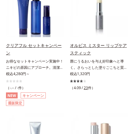
とり、メイクとしっかりなじませて
にとり、メイクとしっかりなじませ
シナジー設計で、あなたのエイジン
ト成分(*2)」や、鮮やかな発色で、
唇もしっかりUV対策しましょう。2
ください。3.メイクとなじんだら、
てください。3.メイクとなじんだ
グケアを応援します。*1 メラニン
均一な質感に整った唇にのせること
種類の保湿成分（加水分解コラーゲ
水またはぬるま湯でよく洗い流しま
ら、水またはぬるま湯でよく洗い流
の生成を抑え、シミ・ソバカスを防
でより美しく色づく「クリアカラー
ン、ゲットウ葉エキス）を配合して
す。4.その後、洗顔料で洗顔してく
します。4.その後、洗顔料で洗顔し
ぐ（ウォッシュ除く）*2 オルビス
成分(*3)」を配合。さらに吐息や飲
いるから、カサつき・くすみ(*)など
ださい。
てください。各商品の詳しい情報は
内スキンケアシリーズの保湿力*3
み物の水分を取り込んでリップの密
の乾燥悩みも解決＆うるおい長持
商品ページをご覧ください。・
年齢に応じたお手入れのこと*4 う
着性を高める「ウォーターゲル成分
ち。通常色は、どんな肌色にも似合
BEAUTY夏祭りは、こちら
るおいによる*5 乾燥、ハリ・ツヤ
(*4）」で、マスクに色移りもしに
うカラーで、唇を美しく魅せながら
クリアフル セットキャンペー
オルビス ミスター リップケア
のなさ*6 乾燥による*7 保湿成分*8
くい仕様です。*1 メイク効果によ
ケアします。マスクに色移りしにく
ロニセラカエルレア果汁、ノバラエ
ン
スティック
る *2 シリカ、酸化チタン、トリエ
いので、気兼ねなく使えます。口紅
キス配合＝うるおいを与えハリと透
お得なセットキャンペーン実施中！
唇にうるおいを与え好印象へと導
トキシカプリリルシラン、アルニカ
の下地としてもおすすめです。
明感に満ちた肌へ導く保湿成分*9
ニキビの原因にアプローチ。清潔な
く。さらっとした塗りごこちと質感
花エキス＝唇にうるおいを与える効
メマツヨイグサ抽出液、スイカズラ
垢抜け肌(*1)へ。「ニキビをくり返
税込4,280円～
で自然で好印象な口元に。さらっと
税込1,320円
果と、凹凸を補正して見せる効果を
エキス配合＝角層のすみずみまで水
してしまう」「毛穴目立ち(*2)が気
した軽やかな塗りごこちでありなが
併せ持つ成分*3 ダイマージリノー
分・油分を保ち、ハリ・ツヤを与え
になる」「マスク生活であごや口ま
らも、唇にうるおいを与える「モイ
ル酸ダイマージリノレイルビス（ベ
（-.-- / -件）
（4.09 /
23
件）
る保湿成分*10 気持ちのこと各商品
わりのニキビが気になる」というお
ストキープ処方」採用で、「唇のか
ヘニル/イソステアリル/フィトステ
NEW
キャンペーン
の詳しい情報は商品ページをご覧く
悩みに。くり返しニキビの根本原因
さつきはケアしたいけど、リップク
リル）＝均一でムラのない鮮やかな
ださい。・BEAUTY夏祭りは、こち
通販限定
「肌のバリア機能の低下」と、肌悩
リームはべたつくから苦手」という
発色を叶える成分*4 ラウリルPEG‐
ら
み「毛穴の目立ち」の両方にWでア
リップクリームに苦手意識を感じる
10トリス（トリメチルシロキシ）シ
プローチする、薬用ニキビ対策スキ
方でも使用しやすい設計に。ツヤを
リルエチルジメチコン＝水分によっ
ンケアシリーズです。5種の和漢植
抑えた質感で、自然で好印象な口元
て密着性を向上させ色持ちを叶える
物由来成分とコラーゲンが肌をいた
へと導きます。3種の植物性保湿成
成分