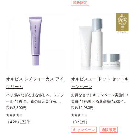
通販限定
げるだけで濃いメイクはもちろん毛
イクはもちろん毛穴悩みも取り去
穴悩みも取り去り、一瞬で気持ちの
り、一瞬で気持ちのいい素肌へ。ス
いい素肌へ。スキンケア0番目に、
キンケア0番目に、かつてないクレ
かつてないクレンジング(*2)をご用
ンジング(*2)をご用意しました。ポ
意しました。ポーラ化成は独自の先
ーラ化成は独自の先端研究により、
端研究により、ナノバブルよりも小
ナノバブルよりも小さい超微粒子
さい超微粒子(*3)をクレンジングに
(*3)をクレンジングに搭載すること
搭載することに成功。毛穴よりはる
に成功。毛穴よりはるかに小さい超
かに小さい超微粒子とオイルが肌と
微粒子とオイルが肌と汚れの間に入
汚れの間に入り込み、小さくばらけ
り込み、小さくばらけて肌表面にう
て肌表面にうるおいベールを形成。
るおいベールを形成。これにより、
これにより、洗い流した瞬間に汚れ
洗い流した瞬間に汚れが肌に再付着
オルビス レチフォーカス アイ
オルビスユー ドット セットキ
が肌に再付着することを防止し、細
することを防止し、細かい毛穴汚れ
クリーム
ャンペーン
かい毛穴汚れをごっそりするん！角
をごっそりするん！角栓溶解オイル
栓溶解オイル(*4)が詰まりや黒ずみ
(*4)が詰まりや黒ずみも溶かして、
ハリ感みなぎるまなざしへ。レチノ
お得なセットキャンペーン実施中！
も溶かして、毛穴の目立ちにくいす
毛穴の目立ちにくいすべすべ肌に洗
ール(*1)配合、夜の目元美容液。オ
美白(*1)も叶える最高峰(*2)エイジ
べすべ肌に洗い上げます。大人肌の
い上げます。大人肌のためのくすみ
ルビスの目元技術を結集し、ハリ感
税込3,300円
ングケア(*3)。ハリも透明感(*4)も
税込12,980円～
ためのくすみ(*5)を晴らすアプロー
(*5)を晴らすアプローチによって圧
みなぎるまなざしへ。レチノール
結果主義。年齢サイン(*5)の因子に
チによって圧巻の洗浄力と保湿力を
巻の洗浄力と保湿力を叶え、毛穴目
(*1)配合の目元美容液です。目元悩
着目した肌科学エイジングケア(*3)
（4.28 /
172
件）
（3 /
1
件）
叶え、毛穴目立ち(*6)や乾燥による
立ち(*6)や乾燥によるくすみをケア
みをマルチにケアするレチノール
シリーズ。オルビスユー ドットシ
キャンペーン
通販限定
くすみをケアし、毎日のメイクが楽
し、毎日のメイクが楽しくなる晴れ
と、ハリ感をサポートするペプチド
リーズは、年齢による肌悩み一つ一