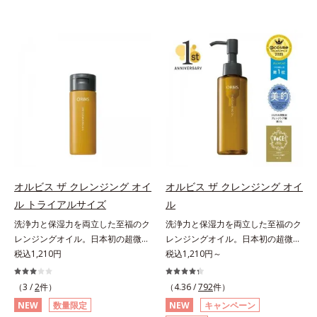
オルビス ザ クレンジング オイ
オルビス ザ クレンジング オイ
ル トライアルサイズ
ル
洗浄力と保湿力を両立した至福のク
洗浄力と保湿力を両立した至福のク
レンジングオイル。日本初の超微粒
レンジングオイル。日本初の超微粒
子技術(*1)が毛穴奥の微細な汚れに
税込1,210円
子技術(*1)が毛穴奥の微細な汚れに
税込1,210円～
アプローチ。圧倒的な洗浄力と毛穴
アプローチ。圧倒的な洗浄力と毛穴
悩みに着目したクレンジングオイル
悩みに着目したクレンジングオイル
（3 /
2
件）
（4.36 /
792
件）
のトライアルサイズです。日本初・
です。日本初・超微粒子技術(*1)
NEW
数量限定
NEW
キャンペーン
超微粒子技術(*1)で、さっと塗り広
で、さっと塗り広げるだけで濃いメ