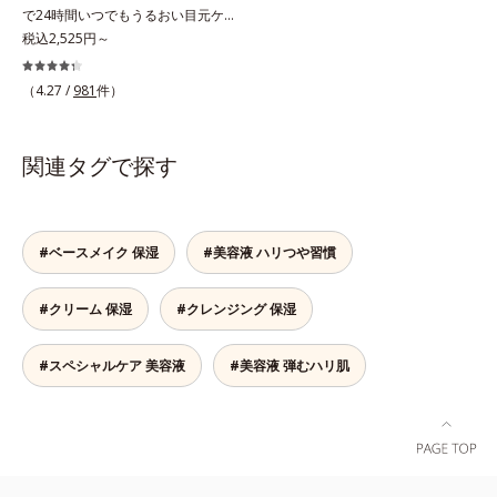
酸化鉄、トリメトキシシリルジメチ
で24時間いつでもうるおい目元ケ
オイルカットでベタつかないので、
コン）= 仕上がり向上粉体
ア。メイクの上からもプラスオン
税込2,525円～
すぐにメイクが始められます。*1
OK。「目元がカサつく、ハリがな
乾燥など *2 角層内 *3 ちり・ほこ
い、疲れて見える・・・」目元を見
り等 *4 メイクアップ効果による
（4.27 /
981
件）
てドキッとした事はありませんか？
目元は顔の中で一番皮膚が薄く、と
てもデリケート。乾燥しやすく、エ
関連タグで探す
イジングサインが最初に出やすい部
分といわれています。アイケアエッ
センスは、メイク前にもメイクの上
からでも24時間使える美容液です。
#ベースメイク 保湿
#美容液 ハリつや習慣
2種類のヒアルロン酸が肌の外と内
から贅沢保湿。肌に素早くなじみ、
#クリーム 保湿
#クレンジング 保湿
ここちよく肌を整えます。無油分だ
からこそ実現できたべたつかない使
いごこちで、つけた瞬間から、うる
#スペシャルケア 美容液
#美容液 弾むハリ肌
おいとハリ感のある肌へ。目元はも
ちろん、乾燥が気になる小鼻や口元
などにもお勧めです。