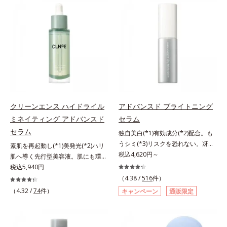
有効成分「ナイアシンアミド」の浸
(*2)の2種の成分が深いうるおいを
透スピードがアップ(*5)し、浸透し
与え、湧き上がるようなハリ感を呼
にくい大人肌の深く(*3)まで素早く
び覚まします。ハリ膜がのび広が
届けます。真皮のコラーゲン産生を
り、肌表面にピン！としたハリ感を
促進し、年齢とともに刻まれる深い
与え、さらに疑似セラミド(*3)が角
悩みのシワを改善しながら、過剰な
層の隙間に浸透(*4)。夜のスキンケ
メラニン生成を防ぎ未来のシミ・ソ
アの最後にプラスすることで乾燥に
バカスを予防します。さらに独自研
よる小ジワを目立たなくし、ハリ感
究に基づいた浸透型ハリ保湿成分
みなぎる目元を目指します。*1 レ
(*6)で大人肌にハリ感をプラス。す
チノール配合＝保湿成分*2 パルミ
クリーンエンス ハイドライル
アドバンスド ブライトニング
るっと伸び広がるテクスチャー
トイルトリペプチド－5配合＝保湿
ミネイティング アドバンスド
セラム
で、"顔全体にご使用いただける設
成分*3 ラウロイルグルタミン酸ジ
セラム
独自美白(*1)有効成分(*2)配合。も
計"。見えているシワはもちろん、
（フィトステリル/オクチルドデシ
うシミ(*3)リスクを恐れない。冴え
自分では気づきにくい死角のシワの
素肌を再起動し(*1)美発光(*2)ハリ
ル）配合＝保湿成分*4 角層まで
わたる透明美肌(*4)へ。先端肌科学
税込4,620円～
改善にも効果を発揮します。*1 メ
肌へ導く先行型美容液。肌にも環境
が導く、透明感あふれる輝き(*4)
ラニンの生成を抑え、シミ・ソバカ
にも、いいことを——。
税込5,940円
へ。今の自分の肌も未来の肌もあき
スを防ぐ*2 ナイアシンアミド（有
「CLEANENCE（クリーンエン
（4.38 /
516
件）
らめない、自分史上最高の冴えわた
効成分）、水添大豆リン脂質、フィ
ス）」が目指すのは、まっさらな素
（4.32 /
74
件）
キャンペーン
通販限定
る透明美肌(*4)を目指すには、美肌
トステロール、水（基剤）、
肌と地球へのやさしさ。間引きされ
の阻害要因となるうるおい不足やシ
BG（保湿）*3 角層まで*4 K石けん
た花や実、副産物など、本来は廃棄
ミを予防するお手入れを続けること
素地、ホホバアルコール、トリステ
されるはずだった原料や資源を「ア