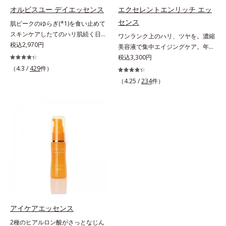
洗顔後にまろやかな感触のミルクで
発しました。保湿成分×マッサージ
オルビスユー デイエッセンス
エクセレントエンリッチ エッ
やさしくふき取るだけで、ごわつき
効果で目元の巡りをスムーズにし、
センス
肌ピークのゆらぎ(*1)を食い止めて
のない、みずみずしいやわ肌を実現
乾燥をケアして目元スッキリ。さら
スキンケアしたてのハリ肌続く日中
ワンランク上のハリ、ツヤを。濃縮
します。 * 糖化する前の古くなった
にワイルドタイムエキス(*5)が肌の
用美容液。起床直後にピークを迎
税込2,970円
美容液で集中エイジングケア。年齢
角層をふき取り、やわらかい肌を保
キメを整え、ブライトニングフィル
え、夕方から夜にかけて徐々にダウ
を重ねた肌に、濃縮エッセンスがさ
税込3,300円
つこと。
ター(*6)が光をコントロールして目
ンするハリのバイオリズムに着目し
らにワンランク上のエイジングケア
（4.3 /
429
件）
元のくすみを払い、透明感のある目
た、オルビスユーシリーズの日中用
(*)を。ハリ、ツヤを集中ケアする保
元へ整えます。メイクの上からでも
（4.25 /
234
件）
美容液です。クチナシエキス配合の
湿成分・ローヤルゼリーとコラーゲ
ＯＫだから、メイク直しのついでに
ハリバリアエンハンサーが、肌の内
ンをリッチに配合。みずみずしい感
スティックをササッとすべらせるだ
側(*2)からバリア機能にアプローチ
触の美容液が角層のすみずみまで浸
けで、ほんのり血色感をONしてハ
して、うるおいをキープ。さらに紫
透し、肌はもっちり、やわらか。角
イライト効果も。お疲れ目元がスッ
外線・近赤外線・大気汚染(*3)をカ
層への浸透を高めるには、化粧水で
キリします。スキンケアにもメイク
ットする成分を配合しており、外的
整えた後、保湿ジェルを使用する前
直しにも使える、デジタルデバイス
刺激から肌を守ります。肌の内側
に使うのが効果的。より積極的な集
が手放せない私たちにぴったりのア
(*2)と外側、両方からのWアプロー
中エイジングケアで、もっちりとし
イテムです。*1 肌の乾燥、キメの
チでゆらぎ(*1)を食い止め、夕方に
た、つややかな肌に出合えます。*
乱れ*2 メイク効果による*3 乾燥に
かけてダウンしていくハリの低下を
年齢に応じたお手入れのこと
よる*4 マッサージ効果による*5 乾
予防。朝の“ピーク肌”が長時間続き
燥によるくすみをケアする植物性保
ます。UVカット効果と肌をトーン
アイケアエッセンス
湿成分*6 ブライトニングフィルタ
アップさせる効果(*4)があり、朝の
ー（酸化チタン、シリカ、マイカ、
2種のヒアルロン酸がさっとなじん
メイク前のスキンケアにぴったり。