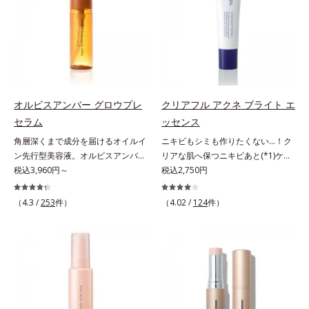
る先行型美容液です。日本初(*1)、
ッと密着。水ハリ膜が肌のうるおい
アルテアエキス配合＝保湿成分各商
毛穴約1/1000ナノサイズの極小カ
をキープしながら、やわらかさをア
品の詳しい情報は商品ページをご覧
プセルの表面は肌になじみやすい構
ップ。美白(*1)と保湿の両方にアプ
ください。・BEAUTY夏祭りは、こ
造(*4)。内包した美容成分(*5)の浸
ローチする「トラネキサム酸-
ちら
透をサポートし、角層すみずみをう
SG(*3)」、肌荒れや日焼けによる肌
るおいで満たします。さらに“うる
のほてりを予防する「グリチルリチ
おいの通り道”を作って化粧水のな
ン酸ジカリウム(*4)」など、たっぷ
オルビスアンバー グロウプレ
クリアフル アクネ ブライト エ
じみ感をUP。化粧水前に使うこと
りの保湿成分が浸透しやすい肌環境
セラム
ッセンス
で、普段の化粧水の手ごたえをより
を叶えます。はじめはピタッと密着
角層深くまで成分を届けるオイルイ
ニキビもシミも作りたくない…！ク
実感できる、しっとり整った肌状態
するテクスチャーは、肌になじむご
ン先行型美容液。オルビスアンバー
リアな肌へ保つニキビあと(*1)ケア
へ。化粧水前に2プッシュ使うだけ
とにもっちり質感に、最後はなめら
は、いつも⾃然体で美しくありたい
税込3,960円～
(*2)美容液。クリアな肌へ保つ、ニ
税込2,750円
で、うるおいのすき間にぐんぐん入
かな水膜へと3変化。普段の保湿液
と願う⼤⼈世代に寄り添うブランド
キビあと(*1)ケア(*2)美容液です。
り込み、うるおいで満ち満ちたハリ
をこのジェルにおきかえて塗って眠
です。年齢印象研究に基づいた肌サ
ニキビあとをケアしてシミを予防す
のある美肌へと整えます。*1 クチ
るだけで、うるおいながらもベタつ
（4.3 /
253
件）
（4.02 /
124
件）
イエンスで、複合的なお悩みにアプ
ることで、つるんと均一な美肌に整
ナシ果実エキス、ハトムギ種子エキ
かず、透明感のあるうるぷる肌へと
ローチ。大人世代の肌に向き合い、
えます。3種類のビタミンＣ誘導体
ス、ユズ果実エキス、水添レシチ
リカバリーします。*1 メラニンの
手軽なお手入れで賢いケアを。ライ
(*3)でシミとソバカスを防ぎ、和漢
ン、フィトステロールズ、（Ｃ１２
生成を抑え、シミ・ソバカスを防ぐ
フスタイルになじむ、若々しい印象
植物由来成分とコラーゲンでニキ
－２０）アルキルグルコシドの組み
*2 美白（メラニンの生成を抑え、
(*1)作りのサポートをします。オル
ビ・肌荒れ予防と保湿にアプローチ
合わせが初（2023年4月 Mintel社デ
シミ・ソバカスを防ぐ）と保湿のこ
ビスアンバー グロウプレセラムオ
します。こっくりテクスチャーが肌
ータベースによる当社調べ）*2 う
と*3 明るく澄んだ肌を目指す保湿
イルイン先⾏型美容液「オルビスア
の上でほぐれてするっとなじみ、ベ
るおい不足など*3 お手入れのファ
成分と、メラニンの生成を抑え、シ