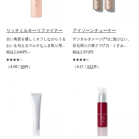
ンバー グロウプレセラム」は、オ
タつかず、みずみずしさとなめらか
ーストステップのこと*4 細胞間脂
ミ・ソバカスを防ぐ美白有効成分を
イル成分(*2)が肌に素早くなじみ、
さあふれるすこやかな肌に整えま
質に類似した構造*5 保湿成分
組み合わせた複合成分*4 グリチル
肌をやわらかくしながら角層まで浸
す。気になるスポットにご使用くだ
リチン酸2K各商品の詳しい情報は商
透。ADセラミドミックスが肌をす
さい。*1 ニキビあととは、色素沈
品ページをご覧ください。・
こやかに整え、うるおいを蓄える肌
着のある肌ではなく、ニキビが治っ
BEAUTY夏祭りは、こちら
リッチミルキーリファイナー
アイゾーンチューナー
へと導きます。洗顔後すぐに使うこ
たあとの健常な状態に戻った肌のこ
古い角質を優しくオフしながらうる
デジタルダメージ(*1)に負けない。
とで、あとのオールインワンクリー
とです。*2 日焼けによるメラニン
おいを与えるマルチなふき取り用美
目元周りの青クマ(*2)・くすみ
ムの肌なじみを高め、うるおいとツ
の生成を抑え、シミ・ソバカスを防
容液。ごわつき、黄ぐすみなど、さ
税込2,640円～
(*3)・乾燥をケアする目元用スティ
税込2,970円
ヤのある肌を叶えます。*1 肌にハ
ぐ。ニキビ・肌荒れを防ぐ。保湿ケ
まざまな年齢肌悩みに関わる角層の
ック状美容液。目元周りにあらわれ
リを与え若々しい印象*2 スクワラ
アのこと。*3 L-アスコルビン酸 2-
糖化。角層が糖化する前に(*)やさし
る青クマ(*2)・くすみ(*3)・乾燥
（4.08 /
99
件）
（4.31 /
332
件）
ン、トリ（カプリル酸／カプリン
グルコシド、リン酸L-アスコルビン
くほぐしてオフし、リッチなうるお
に。メイクの上からでも使える目元
酸）グリセリル＝肌をやわらかくほ
酸Mg、3-0-エチルアスコルビン酸
いを届ける、欲張りな大人のための
用スティック状美容液です。今や手
ぐす複合成分
角質ケアです。古くなった角層をオ
放せない存在となったPCやスマー
イル成分が優しくほぐしてからふき
トフォンなどのデジタルデバイス。
取り、美容保湿成分のリッチメドウ
その液晶画面が発するブルーライト
スイートとユズセラミドがうるおい
を浴び続けると、目元周りには青ク
を届けると、くもりのないクリアな
マ・くすみ・乾燥が……。そこでデ
肌に。さらにうるおいをキャッチし
ジタルダメージの根本原因に着目
て蓄える水性ヴェールを肌の上に形
し、目元スッキリ(*4)・くすみケ
成することで、次に使う化粧水のな
ア・ハイライト効果と、1本で3つの
じみがアップします。週に2～3回、
機能を兼ね備えた目元用美容液を開