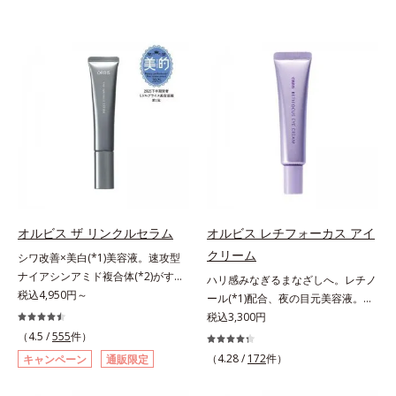
オルビス ザ リンクルセラム
オルビス レチフォーカス アイ
クリーム
シワ改善×美白(*1)美容液。速攻型
ナイアシンアミド複合体(*2)がすば
ハリ感みなぎるまなざしへ。レチノ
やく浸透(*3)。ピンと、パッと。大
税込4,950円～
ール(*1)配合、夜の目元美容液。オ
人の肌にハリ感を。シワ改善×美白
ルビスの目元技術を結集し、ハリ感
税込3,300円
(*1)美容液。ポーラ化成 研究所の独
みなぎるまなざしへ。レチノール
（4.5 /
555
件）
自研究で見出した、速攻型ナイアシ
(*1)配合の目元美容液です。目元悩
（4.28 /
172
件）
キャンペーン
通販限定
ンアミド複合体(*2)と浸透サポート
みをマルチにケアするレチノール
成分(*4)を配合。シワ改善・美白の
と、ハリ感をサポートするペプチド