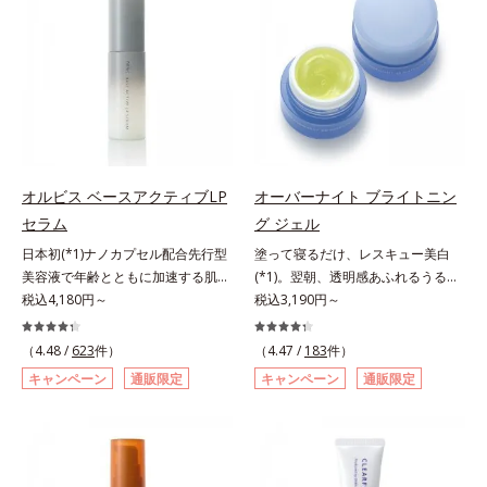
が大切だと考えました。そこで、ポ
アリン酸デカグリセリル（基剤）*5
ップサイクル（そのまま再利用する
ーラ・オルビスグループ独自の美白
角層の範囲内における自社従来品処
のではなく、商品としての価値を高
(*1)有効成分「m-ピクセノール（デ
方との比較*6 ドクダミエキス、シ
めるような加工を行う）」。不要と
クスパンテノールW）」を配合。シ
クロヘキサンジカルボン酸ビスエト
されるものを生まれ変わらせて新し
ミの原因になると考えられる“メラ
キシジグリコール（保湿）＜使用量
いパワーを引き出し、サイエンスの
ニンの塊”を居座らせない(*1)、粉砕
目安＞パール1粒程度＜ご使用ステ
力でまっさらな素肌へと導くクリー
と排出サポート(*5)の2ステップで
ップ＞洗顔料 ⇒ 化粧水 ⇒ ザ リン
ンビューティブランドです。
メラニンの蓄積を抑え、シミ・ソバ
クルセラム ⇒ 保湿液＜1商品あたり
カスを防ぎます。さらに、「アルテ
の使用回数＞通常サイズ：約90回
オルビス ベースアクティブLP
オーバーナイト ブライトニン
アネスレ(*6)」を配合し、うるおい
（1.5ヵ月程度）ラージサイズ：約
セラム
グ ジェル
に満ちた自分本来の澄み渡るような
180回（3ヵ月程度）各商品の詳し
日本初(*1)ナノカプセル配合先行型
塗って寝るだけ、レスキュー美白
透明感を目指します。手に取った
い情報は商品ページをご覧くださ
美容液で年齢とともに加速する肌悩
(*1)。翌朝、透明感あふれるうるぷ
時、なじませた時、後肌、と3段階
い。・BEAUTY夏祭りは、こちら
み(*2)にブレーキを。スキンケアの
税込4,180円～
る肌を叶える、お守り涼感ジェルパ
税込3,190円～
に変化するテクスチャーは、肌にす
打ち止め感に。年齢とともに加速す
ック。紫外線を浴びた日の夜は、ひ
ばやくなじみ、毎日の美白ケアを楽
る肌悩み(*2)にブレーキをかけ、化
んやり気持ちいいジェルでお肌をレ
しくする使いごこちを叶えました。
（4.48 /
623
件）
（4.47 /
183
件）
粧水前の土台(*3)づくりで、うるお
スキュー！ メラニンの産生指令が
*1 メラニンの蓄積を抑え、シミ・
キャンペーン
通販限定
キャンペーン
通販限定
いに満ち満ちた内側から弾むような
活発になる夜の肌環境に着目して、
ソバカスを防ぐ*2 デクスパンテノ
ハリ肌へ。化粧水は二度塗りしない
塗って眠るだけの簡単ケアで“潤白
ールW*3 これからできるシミのこ
と不安…。いろいろケアしているの
(*2)ツヤ肌”へと整える夜用ジェルパ
と*4 うるおいによる透明感のある
に、あと一歩肌悩みが晴れない…。
ックです。ぷるぷるジェルを肌にの
肌*5 ターンオーバーを促進して、
そんな大人の肌悩みにアプローチす
せると、シートマスクのようにピタ
メラニンの塊を微細化すること*6