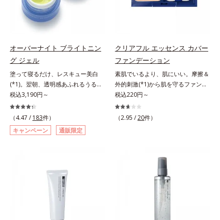
どまってうるおいを蓄えてくれま
プセルの表面は肌になじみやすい構
荒れを防ぐ保湿成分*5 ウォッシュ
荒れを防ぐ保湿成分*5 ウォッシュ
す。刺激を受けやすくなった角層を
造(*4)。内包した美容成分(*5)の浸
を除くLM＝さっぱり高保湿タイプ
を除くLM＝さっぱり高保湿タイプ
うるおいで満たし、脱・敏感肌を目
透をサポートし、角層すみずみをう
（脂性肌～普通肌）RM＝しっとり
（脂性肌～普通肌）RM＝しっとり
指します。無油分・無着色・無香
るおいで満たします。さらに“うる
高保湿タイプ（普通肌～超乾性肌）
高保湿タイプ（普通肌～超乾性肌）
料・アルコールフリー・パラベンフ
おいの通り道”を作って化粧水のな
オーバーナイト ブライトニン
クリアフル エッセンス カバー
リーで、徹底的に肌に寄り添いま
じみ感をUP。化粧水前に使うこと
グ ジェル
ファンデーション
す。*1 乾燥と敏感をくり返すこと
で、普段の化粧水の手ごたえをより
塗って寝るだけ、レスキュー美白
素肌でいるより、肌にいい。摩擦＆
*2 敏感肌対象連用テスト済（すべ
実感できる、しっとり整った肌状態
(*1)。翌朝、透明感あふれるうるぷ
外的刺激(*1)から肌を守るファンデ
ての方のお肌に合うということでは
へ。化粧水前に2プッシュ使うだけ
る肌を叶える、お守り涼感ジェルパ
税込3,190円～
ーション。肌荒れやニキビがある
税込220円～
ありません）*3 乾燥して敏感に感
で、うるおいのすき間にぐんぐん入
ック。紫外線を浴びた日の夜は、ひ
と、ファンデーションを塗っていい
じやすい状態のこと*4 発酵アミノ
り込み、うるおいで満ち満ちたハリ
んやり気持ちいいジェルでお肌をレ
か悩むもの。とはいえ、素肌のまま
酸（ポリグルタミン酸）配合＝乾燥
のある美肌へと整えます。*1 クチ
（4.47 /
183
件）
（2.95 /
20
件）
スキュー！ メラニンの産生指令が
では紫外線など外的刺激(*1)をダイ
を防ぎ、うるおいに満ちた肌へ導く
ナシ果実エキス、ハトムギ種子エキ
キャンペーン
通販限定
活発になる夜の肌環境に着目して、
レクトに受けやすい状態です。肌荒
保湿成分、植物由来アミノ酸（エル
ス、ユズ果実エキス、水添レシチ
塗って眠るだけの簡単ケアで“潤白
れしやすい、ニキビができやすい人
ゴチオネイン）配合＝肌を整え、す
ン、フィトステロールズ、（Ｃ１２
(*2)ツヤ肌”へと整える夜用ジェルパ
こそ、肌負担が少ない低刺激設計の
こやかに保つ保湿成分、微生物由来
－２０）アルキルグルコシドの組み
ックです。ぷるぷるジェルを肌にの
ファンデーションで守るのがベス
アミノ酸（エクトイン）配合＝乱れ
合わせが初（2023年4月 Mintel社デ
せると、シートマスクのようにピタ
ト。「クリアフル エッセンス カバ
た角層にうるおいを与え、肌荒れを
ータベースによる当社調べ）*2 う
ッと密着。水ハリ膜が肌のうるおい
ー ファンデーション」は紫外線吸
防ぐ保湿成分
るおい不足など*3 お手入れのファ
をキープしながら、やわらかさをア
収剤不使用のうえ、敏感肌対象パッ
ーストステップのこと*4 細胞間脂
ップ。美白(*1)と保湿の両方にアプ
チテスト済(*2)、ノンコメドジェニ
質に類似した構造*5 保湿成分
ローチする「トラネキサム酸-
ックテスト済(*3)で、とことん肌の