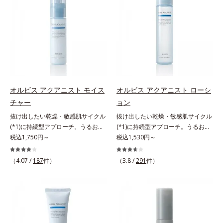
scholarにより国内化粧品業界にお
ップサイクル（そのまま再利用する
（エルゴチオネイン）配合＝肌を整
オルビスグループ独自の肌荒れ防止
いて該当文献がないことを確認（ポ
のではなく、商品としての価値を高
え、すこやかに保つ保湿成分、微生
有効成分として、「DF-パンテノー
ーラ化成研究所調べ）アレルギーテ
めるような加工を行う）」。不要と
物由来アミノ酸（エクトイン）配合
ル(*3)」を国内唯一(*4)、高濃度で
スト済＝全ての方にアレルギーが起
されるものを生まれ変わらせて新し
＝乱れた角層にうるおいを与え、肌
配合。角層のバリア機能にアプロー
こらないということではありませ
いパワーを引き出し、サイエンスの
荒れを防ぐ保湿成分*5 ウォッシュ
チして肌荒れを防ぎ、肌不調にゆら
ん。ノンコメドジェニックテスト済
力でまっさらな素肌へと導くクリー
を除くLM＝さっぱり高保湿タイプ
がない肌を叶えます。そして、独自
＝すべての人にコメド（ニキビのも
ンビューティブランドです。
（脂性肌～普通肌）RM＝しっとり
研究に基づいたアプローチ成分
と）ができないというわけではあり
高保湿タイプ（普通肌～超乾性肌）
「MCアクティベーター(*5)」。肌
ません。
アレルギーテスト済＝全ての方にア
オルビス アクアニスト モイス
オルビス アクアニスト ローシ
のうるおいを引き出し・高めて、ハ
レルギーが起こらないということで
チャー
ョン
リ感あふれる肌へと導きます。うる
はありません。
おいに満ちたゆらがない肌をご体感
抜け出したい乾燥・敏感肌サイクル
抜け出したい乾燥・敏感肌サイクル
いただくために設計された3ステッ
(*1)に持続型アプローチ。うるおい
(*1)に持続型アプローチ。うるおい
プで、いつも力強く美しくあり続け
を追求した敏感肌用保湿スキンケア
税込1,750円～
を追求した敏感肌用保湿スキンケア
税込1,530円～
るあなたを応援します。*1 肌にう
(*2)。うるおいを逃し、刺激を受け
(*2)。うるおいを逃し、刺激を受け
るおいが満ち、維持されている状態
やすい角層の“乾燥敏感スランプ
やすい角層の“乾燥敏感スランプ
（4.07 /
187
件）
（3.8 /
291
件）
*2 年齢に応じたお手入れのこと
(*3)”に悩む敏感な肌へ。創業時から
(*3)”に悩む敏感な肌へ。創業時から
*3 デクスパンテノールW*4
のうるおい研究により完成した、待
のうるおい研究により完成した、待
2022年5月 Mintel社データベース及
望の敏感肌用保湿スキンケアライン
望の敏感肌用保湿スキンケアライン
び先行技術調査による当社調べ*5
「オルビス アクアニスト」。乾燥
「オルビス アクアニスト」。乾燥
オトギリソウエキス配合＝肌にうる
敏感スランプの原因にアプローチす
敏感スランプの原因にアプローチす
おいを与え、うるおいに満ちたハリ
る持続型トリプルアミノ酸(*4)を配
る持続型トリプルアミノ酸(*4)を配