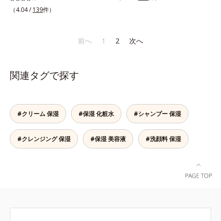
り」に着目して、全方位から透明肌
使いいただけます(*5)。*1 テトラ2-
「横のひろがり」に着目して、全方
たを応援します。*1 肌にうるおい
（4.04 /
139
件）
を目指すブライトニングケア(*5)シ
ヘキシルデカン酸アスコルビル、天
位から透明肌(*4)を目指すブライト
が満ち、維持されている状態*2 年
リーズです。受けてしまった紫外線
然ビタミンE、イノシット、フィチ
ニングケア(*5)シリーズです。受け
齢に応じたお手入れのこと*3 デク
ダメージをきっかけに、肌深く(*6)
ン酸、ユズセラミド、スフィンゴ糖
てしまった紫外線ダメージをきっか
スパンテノールW*4 2022年5月
前へ
1
2
次へ
では「メラニンにじみ(*1)」が発
脂質*2 角層内*3 うるおいによりキ
けに、肌深く(*6)では「メラニンに
Mintel社データベース及び先行技術
現。シミやそばかすという「点」だ
メを整えて毛穴を目立たなくする*4
じみ(*7)」が発現。シミやそばかす
調査による当社調べ*5 オトギリソ
けでなく、透明感のなさなどの
洗浄による汚れの除去*5 すべての
という「点」だけでなく、透明感の
ウエキス配合＝肌にうるおいを与
関連タグで探す
「面」での透明感を阻害する原因を
方に皮膚刺激がおきないというわけ
なさなどの「面」での透明感を阻害
え、うるおいに満ちたハリツヤ肌へ
引き起こしていることがわかりまし
ではありません※敏感肌対象パッチ
する原因を引き起こしていることが
導く保湿成分各商品の詳しい情報は
た。そこでオルビス ブライト シリ
テスト済（すべての人に皮膚刺激が
わかりました。そこでオルビス ブ
商品ページをご覧ください。・
ーズは「メラニンにじみ」に着目し
おきないというわけではありませ
ライト シリーズは「メラニンにじ
BEAUTY夏祭りは、こちら
#クリーム 保湿
#保湿 化粧水
#シャンプー 保湿
て「高圧処理ビタミンC(*7)」を採
ん）※弱酸性
み」に着目して「高圧処理ビタミン
用。肌奥(*6)まで浸透し、シミやソ
C(*8)」を採用。肌奥(*6)まで浸透
#クレンジング 保湿
#保湿 美容液
#洗顔料 保湿
バカスの原因となるメラニンの生成
し、シミやソバカスの原因となるメ
を食い止めます。またオルビス独自
ラニンの生成を食い止めます。また
成分の「ブライトVCコンプレック
オルビス独自成分の「ブライトVC
ス(*8)」が、透明感を阻害する原因
コンプレックス(*9)」が、透明感を
(*9)にアプローチします。さらに肌
阻害する原因(*10)にアプローチし
表面のなめらかさやみずみずしさを
ます。さらに肌表面のなめらかさや
サポートするために、肌荒れ防止有
みずみずしさをサポートするため
効成分と速効性と持続性、2種の保
に、肌荒れ防止有効成分と速効性と