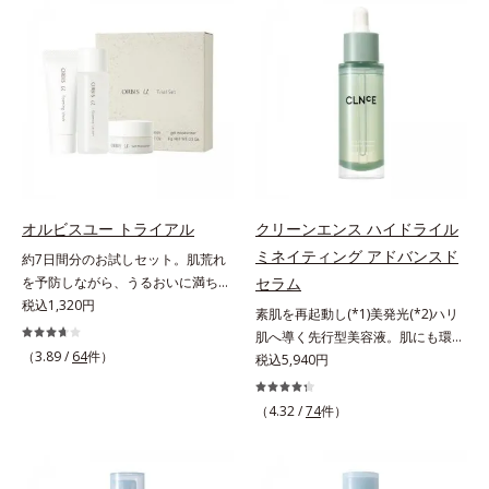
(*3)。ニキビ・肌荒れ予防有効成分
望の敏感肌用保湿スキンケアライン
と保湿成分を新たに配合。これまで
「オルビス アクアニスト」。乾燥
の乾燥・テカリへのケアはそのまま
敏感スランプの原因にアプローチす
に、肌荒れ・ニキビ予防など“今”の
る持続型トリプルアミノ酸(*4)を配
肌悩みに応え、“未来”を見据えて好
合。もともと体内にあるアミノ酸は
印象の鍵となるハリ・ツヤへもアプ
異物として排出されにくく、肌にと
ローチする進化を遂げました。うる
どまってうるおいを蓄えてくれま
おいを逃しやすい男性肌に着目し、
す。刺激を受けやすくなった角層を
アイテム同士をなじみやすくする
うるおいで満たし、脱・敏感肌を目
「うるおいコネクト設計」を採用。
指します。無油分・無着色・無香
オルビスユー トライアル
クリーンエンス ハイドライル
8アイテム分の機能を3ステップに集
料・アルコールフリー・界面活性剤
ミネイティング アドバンスド
約7日間分のお試しセット。肌荒れ
約し、よりシンプルなお手入れで、
不使用(*5)・パラベンフリー、6つ
を予防しながら、うるおいに満ちた
セラム
ハリ・ツヤのある好印象な清潔透明
のフリー処方で徹底的に肌に寄り添
美しい肌へ。7000種を超える成分
税込1,320円
肌(*1)へ導きます。*1 うるおいによ
素肌を再起動し(*1)美発光(*2)ハリ
います。*1 乾燥と敏感をくり返す
から厳選し、「うるおいの質(*1)」
る透明感のある肌*2 男性の顔画像
肌へ導く先行型美容液。肌にも環境
こと*2 敏感肌対象連用テスト済
に着目した初期エイジングケア(*2)
を用いた印象評価において、基準画
（3.89 /
64
件）
にも、いいことを——。
税込5,940円
（すべての方のお肌に合うというこ
シリーズオルビスユーは肌本来のう
像に対して、頬全体に輝度分布がな
「CLEANENCE（クリーンエン
とではありません）*3 乾燥して敏
るおいやバリア機能にアプローチす
だらかな光（ツヤ）があると、爽や
ス）」が目指すのは、まっさらな素
感に感じやすい状態のこと*4 発酵
（4.32 /
74
件）
る初期エイジングケアシリーズで
かさ印象が高く評価されたこと*3
肌と地球へのやさしさ。間引きされ
アミノ酸（ポリグルタミン酸）配合
す。「うるおいの質」に着目し、肌
2022年12月22日時点で、科学文献
た花や実、副産物など、本来は廃棄
＝乾燥を防ぎ、うるおいに満ちた肌
荒れを予防しながらうるおいに満ち
データベースPubMed及びGoogle
されるはずだった原料や資源を「ア
へ導く保湿成分、植物由来アミノ酸
た美しい肌へと導きます。ポーラ・