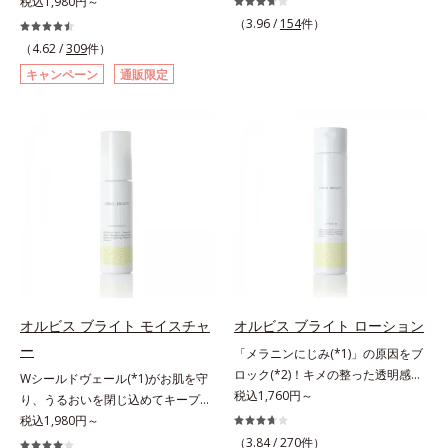
い肌に。7000種を超える成分から
税込1,980円～
ます。うるおいに満ちたゆらがない
肌をご体感いただくために設計され
ちが気になる」「マスク生活であご
厳選し、「うるおいの質(*1)」に着
（3.96 /
154
件）
肌をご体感いただくために設計され
た3ステップで、いつも力強く美し
や口まわりのニキビが気になる」と
目した初期エイジングケア(*2)シリ
た3ステップで、いつも力強く美し
（4.62 /
309
件）
くあり続けるあなたを応援します。
いうお悩みに。くり返しニキビの根
ーズオルビスユーは肌本来のうるお
くあり続けるあなたを応援します。
*1 肌にうるおいが満ち、維持され
キャンペーン
通販限定
本原因「肌のバリア機能の低下」
いやバリア機能にアプローチする初
*1 肌にうるおいが満ち、維持され
ている状態*2 年齢に応じたお手入
と、肌悩み「毛穴の目立ち」の両方
期エイジングケアシリーズです。
ている状態*2 年齢に応じたお手入
れのこと*3 デクスパンテノール
にWでアプローチする、薬用ニキビ
「うるおいの質」に着目し、肌荒れ
れのこと*3 デクスパンテノール
W*4 2022年5月 Mintel社データベ
対策スキンケアシリーズです。5種
を予防しながらうるおいに満ちた美
W*4 2022年5月 Mintel社データベ
ース及び先行技術調査による当社調
の和漢植物由来成分とコラーゲンが
しい肌へと導きます。ポーラ・オル
ース及び先行技術調査による当社調
べ*5 オトギリソウエキス配合＝肌
肌をいたわりながらうるおいを与
ビスグループ独自の肌荒れ防止有効
べ*5 オトギリソウエキス配合＝肌
にうるおいを与え、うるおいに満ち
え、バリア機能を維持。ニキビがで
成分として、「DF-パンテノール
にうるおいを与え、うるおいに満ち
たハリツヤ肌へ導く保湿成分
きにくい肌を目指します。さらにビ
(*3)」を国内唯一(*4)、高濃度で配
たハリツヤ肌へ導く保湿成分
タミンC誘導体をはじめとした5種
合。角層のバリア機能にアプローチ
の整肌成分(*1)から成る「ナノVCシ
して肌荒れを防ぎ、肌不調にゆらが
ョットカプセル」を配合。カプセル
ない肌を叶えます。そして、独自研
が浸透してから成分を放出する特殊
究に基づいたアプローチ成分「MC
オルビス ブライト モイスチャ
オルビス ブライト ローション
技術によって、高い浸透力(*2)と安
アクティベーター(*5)」。肌のうる
ー
「メラニンにじみ(*1)」の原因をブ
定性を実現。毛穴の目立ちをしっか
おいを引き出し・高めて、ハリ感あ
ロック(*2)！キメの整った透明感
りケア(*3)して、ゆらぎやすいニキ
Wシールドヴェール(*1)がお肌を守
ふれる肌へと導きます。うるおいに
(*3)のある肌印象へ導く美白(*2)化
税込1,760円～
ビ肌を、みずみずしい清潔な垢抜け
り、うるおいを閉じ込めてキープす
満ちたゆらがない肌をご体感いただ
粧水。業界初(*4)知見「メラニンの
肌(*4)へと導きます。たっぷりの保
る美白(*2)保湿液。業界初(*3)知見
税込1,980円～
くために設計された3ステップで、
第三のルート」である「横のひろが
湿成分で低刺激。敏感肌の方にもお
「メラニンの第三のルート」である
いつも力強く美しくあり続けるあな
（3.84 /
270
件）