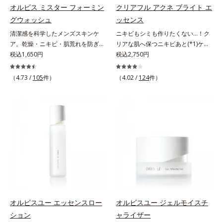
アイテム同士をなじみやすくする
アイテム同士をなじみやすくする
BEAUTY夏祭りは、こちら
オルビス ミスター フォーミン
クリアフル アクネ ブライト エ
「うるおいコネクト設計」を採用。
「うるおいコネクト設計」を採用。
グウォッシュ
ッセンス
8アイテム分の機能を3ステップに集
8アイテム分の機能を3ステップに集
清潔感を科学したメンズスキンケ
ニキビもシミも作りたくない…！ク
約し、よりシンプルなお手入れで、
約し、よりシンプルなお手入れで、
ア。乾燥・ニキビ・肌荒れを防ぎハ
リアな肌へ保つニキビあと(*1)ケア
ハリ・ツヤのある好印象な清潔透明
ハリ・ツヤのある好印象な清潔透明
リ・ツヤのある、好印象な清潔透明
税込1,650円
(*2)美容液。クリアな肌へ保つ、ニ
税込2,750円
肌(*1)へ導きます。*1 うるおいによ
肌(*1)へ導きます。*1 うるおいによ
肌(*1)へ。オルビス ミスターは、男
キビあと(*1)ケア(*2)美容液です。
る透明感のある肌*2 男性の顔画像
る透明感のある肌*2 男性の顔画像
性の清潔感、爽やかさ、若々しさの
ニキビあとをケアしてシミを予防す
を用いた印象評価において、基準画
（4.73 /
105
件）
を用いた印象評価において、基準画
（4.02 /
124
件）
印象を科学的に検証し、ポジティブ
ることで、つるんと均一な美肌に整
像に対して、頬全体に輝度分布がな
像に対して、頬全体に輝度分布がな
な光（＝ツヤ）が男性の印象に重要
えます。3種類のビタミンＣ誘導体
だらかな光（ツヤ）があると、爽や
だらかな光（ツヤ）があると、爽や
であること(*2)を業界で初めて発見
(*3)でシミとソバカスを防ぎ、和漢
かさ印象が高く評価されたこと*3
かさ印象が高く評価されたこと*3
(*3)。ニキビ・肌荒れ予防有効成分
植物由来成分とコラーゲンでニキ
2022年12月22日時点で、科学文献
2022年12月22日時点で、科学文献
と保湿成分を新たに配合。これまで
ビ・肌荒れ予防と保湿にアプローチ
データベースPubMed及びGoogle
データベースPubMed及びGoogle
の乾燥・テカリへのケアはそのまま
します。こっくりテクスチャーが肌
scholarにより国内化粧品業界にお
scholarにより国内化粧品業界にお
に、肌荒れ・ニキビ予防など“今”の
の上でほぐれてするっとなじみ、ベ
いて該当文献がないことを確認（ポ
いて該当文献がないことを確認（ポ
肌悩みに応え、“未来”を見据えて好
タつかず、みずみずしさとなめらか
ーラ化成研究所調べ）
ーラ化成研究所調べ）
印象の鍵となるハリ・ツヤへもアプ
さあふれるすこやかな肌に整えま
ローチする進化を遂げました。うる
す。気になるスポットにご使用くだ
おいを逃しやすい男性肌に着目し、
さい。*1 ニキビあととは、色素沈
アイテム同士をなじみやすくする
着のある肌ではなく、ニキビが治っ
オルビスユー エッセンスロー
オルビスユー ジェルモイスチ
「うるおいコネクト設計」を採用。
たあとの健常な状態に戻った肌のこ
ション
ャライザー
8アイテム分の機能を3ステップに集
とです。*2 日焼けによるメラニン