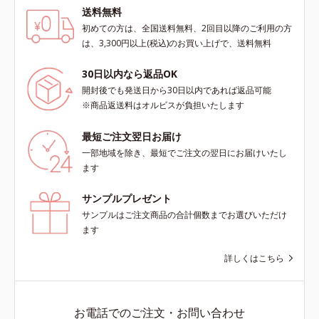
湿成分も配合し、透明感を包括的に
持続性、2種の保湿成分も配合し、
送料無料
サポート。全方位ケアのアプローチ
透明感を包括的にサポート。全方位
初めての方は、全国送料無料、2回目以降のご利用の方
によって、肌本来の輝きを生かして
ケアのアプローチによって、肌本来
は、3,300円以上(税込)のお買い上げで、送料無料
澄み渡る、輝き透明肌を叶えます。
の輝きを生かして澄み渡る、輝き透
L＝さっぱりタイプ（脂性肌～普通
明肌を叶えます。L＝さっぱりタイ
30日以内なら返品OK
肌）M＝しっとりタイプ（普通肌～
プ（脂性肌～普通肌）M＝しっとり
開封後でも発送日から30日以内であれば返品可能
乾性肌）*1 シミ・ソバカスが肌表
タイプ（普通肌～乾性肌）*1 γ－グ
※商品返送料はオルビスが負担いたします
面にあらわれること*2 メラニンの
ルタミン酸ポリペプチド、２－メタ
生成を抑え、シミ・ソバカスを防ぐ
クリロイルオキシエチルホスホリル
最短ご注文翌日お届け
*3 うるおいにより透明感のある肌
コリン・メタクリル酸ブチル共重合
*4 日本化粧品業界で初めてメラニ
一部地域を除き、最短でご注文の翌日にお届けいたし
体液*2 メラニンの生成を抑え、シ
ンの第三のルートに着目し、日本放
ます
ミ・ソバカスを防ぐ*3 日本化粧品
射線影響学会第53回大会で2010年
業界で初めてメラニンの第三のルー
10月に初めて発表したこと*5 うる
サンプルプレゼント
トに着目し、日本放射線影響学会第
おいによる*6 メラノサイトまで*7
53回大会で2010年10月に初めて発
サンプルはご注文商品の合計個数までお選びいただけ
L-アスコルビン酸 2-グルコシド*8
表したこと*4 うるおいにより透明
ます
L-アスコルビン酸 2-グルコシド、パ
感のある肌*5 うるおいによる*6 メ
ウダルコ樹皮エキス、油溶性甘草エ
詳しくはこちら
ラノサイトまで*7 シミ・ソバカス
キス(2)*9 乾燥など
が肌表面にあらわれること*8 L-ア
スコルビン酸 2-グルコシド*9 L-ア
スコルビン酸 2-グルコシド、パウダ
お電話でのご注文・お問い合わせ