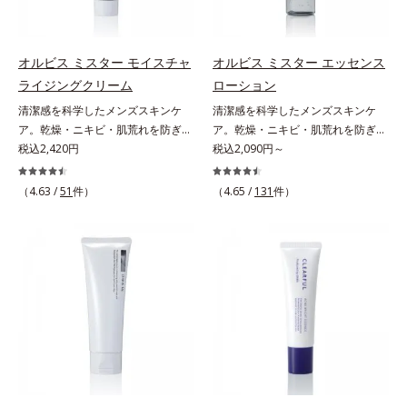
SG(*3)」、肌荒れや日焼けによる肌
ことを考えた設計。さらに美容成分
のほてりを予防する「グリチルリチ
に包まれた水分保持力の高い粉体や
ン酸ジカリウム(*4)」など、たっぷ
和漢植物由来成分をはじめとした、
オルビス ミスター モイスチャ
オルビス ミスター エッセンス
りの保湿成分が浸透しやすい肌環境
肌をいたわる保湿成分をたっぷり配
ライジングクリーム
ローション
を叶えます。はじめはピタッと密着
合しました。肌にやさしいだけでな
清潔感を科学したメンズスキンケ
清潔感を科学したメンズスキンケ
するテクスチャーは、肌になじむご
く、毛穴や凸凹、赤みをカバーし
ア。乾燥・ニキビ・肌荒れを防ぎハ
ア。乾燥・ニキビ・肌荒れを防ぎハ
とにもっちり質感に、最後はなめら
て、自然な陶器肌を叶えます。*1
リ・ツヤのある、好印象な清潔透明
税込2,420円
リ・ツヤのある、好印象な清潔透明
税込2,090円～
かな水膜へと3変化。普段の保湿液
乾燥など*2 すべての人に皮膚刺激
肌(*1)へ。オルビスミスターは、男
肌(*1)へ。オルビス ミスターは、男
をこのジェルにおきかえて塗って眠
がおきないというわけではありませ
性の清潔感、爽やかさ、若々しさの
性の清潔感、爽やかさ、若々しさの
るだけで、うるおいながらもベタつ
ん*3 すべての人にコメド（ニキビ
（4.63 /
51
件）
（4.65 /
131
件）
印象を科学的に検証し、ポジティブ
印象を科学的に検証し、ポジティブ
かず、透明感のあるうるぷる肌へと
のもと）ができないというわけでは
な光（＝ツヤ）が男性の印象に重要
な光（＝ツヤ）が男性の印象に重要
リカバリーします。*1 メラニンの
ありません。
であること(*2)を業界で初めて発見
であること(*2)を業界で初めて発見
生成を抑え、シミ・ソバカスを防ぐ
(*3)。ニキビ・肌荒れ予防有効成分
(*3)。ニキビ・肌荒れ予防有効成分
*2 美白（メラニンの生成を抑え、
と保湿成分を新たに配合。これまで
と保湿成分を新たに配合。これまで
シミ・ソバカスを防ぐ）と保湿のこ
の乾燥・テカリへのケアはそのまま
の乾燥・テカリへのケアはそのまま
と*3 明るく澄んだ肌を目指す保湿
に、肌荒れ・ニキビ予防など“今”の
に、肌荒れ・ニキビ予防など“今”の
成分と、メラニンの生成を抑え、シ
肌悩みに応え、“未来”を見据えて好
肌悩みに応え、“未来”を見据えて好
ミ・ソバカスを防ぐ美白有効成分を
印象の鍵となるハリ・ツヤへもアプ
印象の鍵となるハリ・ツヤへもアプ
組み合わせた複合成分*4 グリチル
ローチする進化を遂げました。うる
ローチする進化を遂げました。うる
リチン酸2K各商品の詳しい情報は商
おいを逃しやすい男性肌に着目し、
おいを逃しやすい男性肌に着目し、
品ページをご覧ください。・