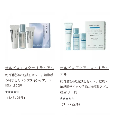
オルビス ミスター トライアル
オルビス アクアニスト トライ
アル
約7日間分のお試しセット。清潔感
を科学したメンズスキンケア。ハ
約7日間分のお試しセット。乾燥・
リ・ツヤのある、好印象な清潔透明
税込1,320円
敏感肌サイクル(*1)に持続型アプロ
肌(*1)へ。オルビス ミスターは、男
ーチ。敏感肌用保湿スキンケア
税込1,100円
性の清潔感、爽やかさ、若々しさの
(*2)。うるおいを逃し、刺激を受け
（4.43 /
21
件）
印象を科学的に検証し、ポジティブ
やすい角層の“乾燥敏感スランプ
（3.59 /
27
件）
な光（＝ツヤ）が男性の印象に重要
(*3)”に悩む敏感な肌へ。創業時から
であること(*2)を業界で初めて発見
のうるおい研究により完成した、待