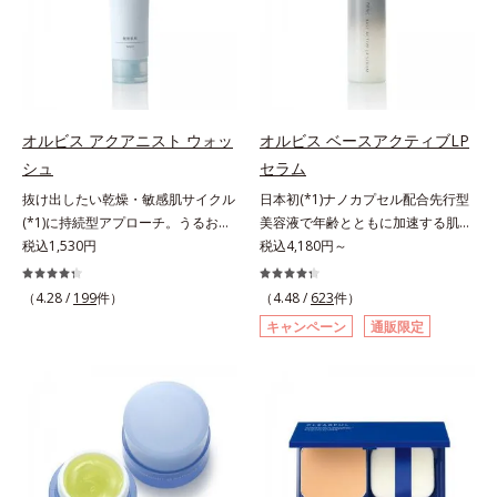
ツヤ肌へ導く保湿成分アレルギーテ
合。もともと体内にあるアミノ酸は
合。もともと体内にあるアミノ酸は
スト済＝全ての方にアレルギーが起
異物として排出されにくく、肌にと
異物として排出されにくく、肌にと
こらないということではありませ
どまってうるおいを蓄えてくれま
どまってうるおいを蓄えてくれま
ん。
す。刺激を受けやすくなった角層を
す。刺激を受けやすくなった角層を
うるおいで満たし、脱・敏感肌を目
うるおいで満たし、脱・敏感肌を目
指します。無油分・無着色・無香
指します。無油分・無着色・無香
オルビス アクアニスト ウォッ
オルビス ベースアクティブLP
料・アルコールフリー・界面活性剤
料・アルコールフリー・界面活性剤
シュ
セラム
不使用(*5)・パラベンフリー、6つ
不使用(*5)・パラベンフリー、6つ
抜け出したい乾燥・敏感肌サイクル
日本初(*1)ナノカプセル配合先行型
のフリー処方で徹底的に肌に寄り添
のフリー処方で徹底的に肌に寄り添
(*1)に持続型アプローチ。うるおい
美容液で年齢とともに加速する肌悩
います。*1 乾燥と敏感をくり返す
います。*1 乾燥と敏感をくり返す
を追求した敏感肌用保湿スキンケア
税込1,530円
み(*2)にブレーキを。スキンケアの
税込4,180円～
こと*2 敏感肌対象連用テスト済
こと*2 敏感肌対象連用テスト済
(*2)。うるおいを逃し、刺激を受け
打ち止め感に。年齢とともに加速す
（すべての方のお肌に合うというこ
（すべての方のお肌に合うというこ
やすい角層の“乾燥敏感スランプ
る肌悩み(*2)にブレーキをかけ、化
とではありません）*3 乾燥して敏
（4.28 /
199
件）
とではありません）*3 乾燥して敏
（4.48 /
623
件）
(*3)”に悩む敏感な肌へ。創業時から
粧水前の土台(*3)づくりで、うるお
感に感じやすい状態のこと*4 発酵
感に感じやすい状態のこと*4 発酵
キャンペーン
通販限定
のうるおい研究により完成した、待
いに満ち満ちた内側から弾むような
アミノ酸（ポリグルタミン酸）配合
アミノ酸（ポリグルタミン酸）配合
望の敏感肌用保湿スキンケアライン
ハリ肌へ。化粧水は二度塗りしない
＝乾燥を防ぎ、うるおいに満ちた肌
＝乾燥を防ぎ、うるおいに満ちた肌
「オルビス アクアニスト」。乾燥
と不安…。いろいろケアしているの
へ導く保湿成分、植物由来アミノ酸
へ導く保湿成分、植物由来アミノ酸
敏感スランプの原因にアプローチす
に、あと一歩肌悩みが晴れない…。
（エルゴチオネイン）配合＝肌を整
（エルゴチオネイン）配合＝肌を整
る持続型トリプルアミノ酸(*4)を配
そんな大人の肌悩みにアプローチす
え、すこやかに保つ保湿成分、微生
え、すこやかに保つ保湿成分、微生
合。もともと体内にあるアミノ酸は
る先行型美容液です。日本初(*1)、
物由来アミノ酸（エクトイン）配合
物由来アミノ酸（エクトイン）配合
異物として排出されにくく、肌にと
毛穴約1/1000ナノサイズの極小カ
＝乱れた角層にうるおいを与え、肌
＝乱れた角層にうるおいを与え、肌