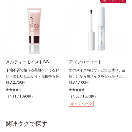
ラスできます。アイラインを描いた
に吸い付くようなしっとりもちもち
後に、後ろに付いているチップでま
肌に。加水分解ヒアルロン酸配合。
つ毛の間を埋めるようにぼかせば、
浸透性と水分保持力のWのうるおい
ぱっちりと際立つナチュラルな目元
ベールで、乾燥を寄せつけないもち
が完成します。汗や涙、皮脂にも強
肌ボディを長時間キープします。
く、美しい仕上がりを長時間キー
【ご使用方法】お風呂上がりなどの
プ。目元ケア成分(*)で目元の負担も
清潔な肌に適量をやさしくなじませ
軽減します。※中身を取り替えられ
てください。
るリフィルをご用意しています。*
パンテノール配合＝保湿成分
メルティーモイストBB
アイブローコート
下地不要で極うる美肌へ。うるお
朝のメイク時にサッとひと塗り。皮
い・美しい仕上がり・化粧持ちを実
脂、汗から眉メイクをしっかりガー
現。美容液製法の極上BBクリー
税込2,750円
ド！。メイク時に描いた眉の上から
税込1,100円
ム。ファンデーションに美容成分を
サッとひと塗りするだけで、描いた
加える一般的な製法ではなく、美容
ままの美しい眉を長時間キープしま
（4.11 /
1090
件）
（4.83 /
1830
件）
液にファンデーション機能をつける
す。汗、皮脂、こすれなどから美し
キャンペーン
逆転の発想から生まれたBBクリー
い眉をしっかり守るウォータープル
ムです。うるおい粒子を濃密な膜で
ーフタイプながら、通常のクレンジ
包み込み、高い保湿効果と均一な仕
ングで簡単に落とすことができま
関連タグで探す
上がり、化粧持ちを実現しました。
す。速乾性のサラッとした透明の液
これ1本で、美容液・日焼け止め・
なので、塗ったことを忘れてしまう