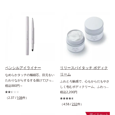
ペンシルアイライナー
リリースバイタッチ ボディク
リーム
なめらかタッチの極細芯。目元をい
たわりながらするする描けてぴった
ふわとろ触感で、心もからだもやさ
り密着。するする描けてぴったり密
税込880円～
しく包むボディクリーム。ふわっと
着。なめらかタッチの極細芯アイラ
軽やかで、ぽよっと弾むユニーク触
税込2,200円
イナーです。繊細な目のキワにも優
感。なじませると摩擦と皮膚温でほ
（2.37 /
108
件）
しいタッチでするっと描けて、どん
どけるボディクリームです。うっと
（4.58 /
232
件）
なラインも自由自在。難しいテクニ
りなテクスチャーでみずみずしいう
ックなしで、目元に自然な陰影をプ
るおい膜が広がり、ベタつかないの