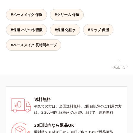
化粧下地・ファンデーション・コン
くらい自然な仕上がり。毎日使うも
シーラー・パウダーの6役をこなす
のだから、肌へのやさしさも考慮
#ベースメイク 保湿
#クリーム 保湿
ので、スキンケアの後はBBクリー
し、植物性保湿成分・ユリエキスを
ムを塗るだけでベースメイクまで一
配合しています。
#保湿 ハリつや習慣
#保湿 化粧水
#リップ 保湿
気に完成。使うほどに肌を美しく整
え、長時間キープします。
#ベースメイク 長時間キープ
送料無料
初めての方は、全国送料無料、2回目以降のご利用の方
は、3,300円以上(税込)のお買い上げで、送料無料
30日以内なら返品OK
開封後でも発送日から30日以内であれば返品可能