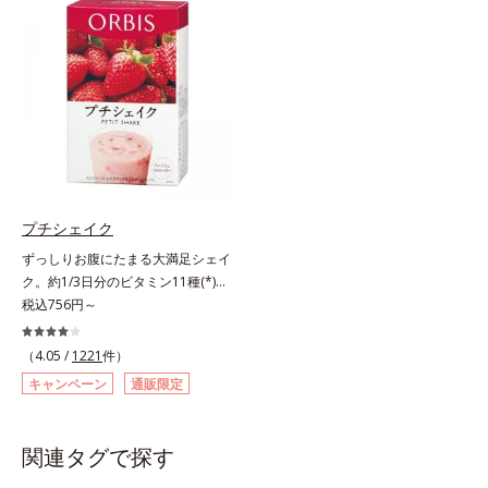
ンナンがおなかの中で膨らみ、満足
るぷる感のある毎日に必要なコラー
感をアップ。豊富な栄養素でキレイ
ゲン*を1,000mgも配合。ダイエッ
を目指すダイエッターを、内側から
トによるやつれ感を気にせず、キレ
サポートします！黒糖きなこ味（カ
イをサポートします。さらに、食事
ロリー 92kcal ※1食分・本品粉末の
制限で心配な栄養面もしっかりカバ
み）やさしい甘さの黒糖とほのかに
ー。ビタミン10種とミネラル2種を
香るきなこが溶け合う幸せな味わ
約1/3日分、食物繊維を4.0gも配合
い。たっぷり飲んでも飽きないおい
し、満腹感と朝のスッキリを期待で
しさです。
きます。＊吸収しやすいコラーゲン
ペプチドを使用しています。
プチシェイク
ずっしりお腹にたまる大満足シェイ
ク。約1/3日分のビタミン11種(*)・
鉄分・食物繊維配合でダイエットと
税込756円～
美容をしっかりサポート。食事とお
きかえるだけで簡単にカロリーを抑
（4.05 /
1221
件）
えつつ、果実のいいところをまるご
キャンペーン
通販限定
と使って栄養バランスUP。食物繊
維やビタミン、鉄分などの不足しが
ちな栄養素をチャージして、健康的
関連タグで探す
なダイエットを後押しします。さら
に牛乳以外に、豆乳やヨーグルトに