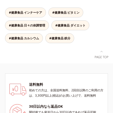
も混ぜることができ、気分や摂りた
い栄養、空腹具合に合わせて食べ方
#健康食品 インナーケア
#健康食品 ビタミン
のアレンジは自由自在！自然な果実
の味を活かした美味しさで、ハッピ
#健康食品 日々の体調管理
#健康食品 ダイエット
ーなダイエットを目指します。* ビ
タミンA、B1、B2、B6、B12、C、
D、E、ナイアシン、パントテン
#健康食品 カルシウム
#健康食品 鉄分
酸、葉酸各商品の詳しい情報は商品
ページをご覧ください。・BEAUTY
夏祭りは、こちら
送料無料
初めての方は、全国送料無料、2回目以降のご利用の方
は、3,300円以上(税込)のお買い上げで、送料無料
30日以内なら返品OK
開封後でも発送日から30日以内であれば返品可能