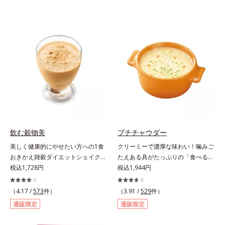
飲む穀物美
プチチャウダー
美しく健康的にやせたい方への1食
クリーミーで濃厚な味わい！噛みご
おきかえ雑穀ダイエットシェイク。
たえある具がたっぷりの「食べる」
豆乳や牛乳などと粉を混ぜるだけで
税込1,728円
スープ。クリーミーなスープに大粒
税込1,944円
簡単、1食おきかえ雑穀ダイエット
コーンやクルトン、鶏肉のような食
シェイクです。サクサクッと噛める
感の大豆たんぱくなど、具だくさん
（4.17 /
573
件）
（3.91 /
529
件）
食感豊かな大豆フレークが、噛むこ
の「食べる」スープです。ボリュー
通販限定
通販限定
とで食欲を満たしてくれます。さら
ム感のある食べごたえで、お腹にし
に腹もちが良い食物繊維のグルコマ
っかりたまります。また、ハリとぷ