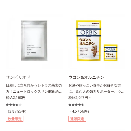
サンピリオド
ウコン&オルニチン
日差しに立ち向かうシトラス果実の
お酒や脂っこい食事がお好きな方
力！ニュートロックスサン(R)配合の
に。飲む人の強力サポーター、ウコ
インナーケア(*)。果実の力で日差し
税込2,160円
ンの中でも特有成分「クルクミン」
税込2,047円～
に立ち向かうインナーケア(*)です。
を豊富に含む秋ウコンを使用しまし
強い紫外線が降り注ぐ南スペイン産
た。2粒で60mｇも摂れるので、翌
（3.8 /
95
件）
（4.5 /
56
件）
のシトラスとローズマリーから抽出
日も朝からさわやかに活動できま
数量限定
通販限定
した話題の成分、「ニュートロック
す。さらに、ウコンと並んで飲む人
スサン(R)」を配合。10年以上の研
に欠かせないとされるしじみ成分