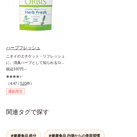
ソフトカプセルを採用しニオイを閉
ている健康果実「セイタカミロバラ
じ込め、ローズマリー抽出物を配合
ン果実」を配合。さらに桑の葉エキ
することで、飲む時も飲んだ後も臭
スに加え、健康茶として知られる杜
わず爽やかにカバーします。
仲葉エキスやグァバ葉エキス、茶花
エキスの植物由来の4つの成分が、
ダイエット中の女性をサポートしま
す。1日の目安量は2粒だけだから、
ハーブフレッシュ
サッと飲みやすく手軽に続けやす
ニオイのエチケット・リフレッシュ
い！ 小さな粒に素材のもつ力をぎ
に。消臭ハーブとして知られるロー
ゅっと閉じ込めた、食べたい女性の
ズマリー抽出物に、ペパーミントオ
税込597円～
ためのおまもりサプリです。
イル、レモンオイルを加えた3つの
成分の働きで、臭いをカバー。レモ
（4.47 /
520
件）
ンとミントが香るさわやかな息が続
通販限定
きます。
関連タグで探す
#健康食品 鉄分
#健康食品 内側からの美容習慣