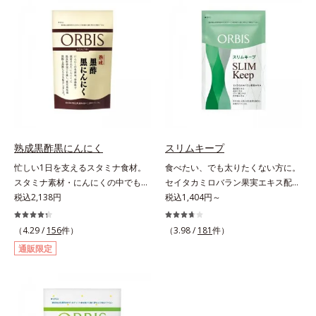
究を重ねており、多くの国で実績の
「オルニチン」を配合しました。し
ある夏のケア成分です。さらに夏の
じみ約200個分*相当のオルニチン
ケアで有名なPLエキスと、欠かせな
が、アルギニン、シトルリンととも
い美容成分ビタミンCもプラス。独
に働いて、内側からの立ち直りをし
自の製法でサポートします。飲むだ
っかりサポートします。お酒や脂っ
けのケアなので、夏対策にありがち
こい食事をした翌日の体調を整えた
な不快感やストレスは無し！ 時短
い方におすすめのサプリメントで
ケアにもなるため、忙しい方にもお
す。＊オルビス調べ
すすめです。夏を快適に過ごすため
に早速、毎日2粒（目安）の新習慣
熟成黒酢黒にんにく
スリムキープ
を始めましょう。* 紫外線などによ
忙しい1日を支えるスタミナ食材。
食べたい、でも太りたくない方に。
り失われるビタミンCを中心とした
スタミナ素材・にんにくの中でも良
セイタカミロバラン果実エキス配合
栄養成分の補給
質で知られる青森県産の「福地ホワ
税込2,138円
の楽しみながら続けるダイエット応
税込1,404円～
イト六片」を発酵・熟成させること
援サプリ。ダイエット中なのに食欲
で、生にんにく時よりポリフェノー
を抑えきれずついつい食べ過ぎてし
（4.29 /
156
件）
（3.98 /
181
件）
ルやアミノ酸量をぐんとパワーアッ
まう時、どうしても甘い物が食べた
通販限定
プさせました。さらに、へとへと対
い時、つい食べてしまう夜食、断り
策に欠かせない“黒酢”（クエン酸が
きれないお誘い…。そんな時に頼り
豊富）と黒酢の副産物“もろみ”（ビ
になる、ダイエット応援サプリメン
タミン類を贅沢に含む）の2つを配
トです。ポリフェノール類を豊富に
合し、元気を底上げします。また、
含む、アジア圏で古くから伝承され