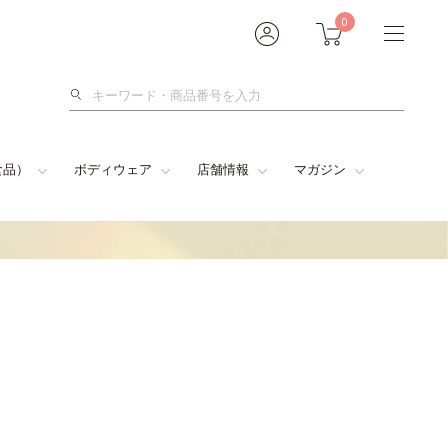
0
検
索
食品）
ボディウェア
店舗情報
マガジン