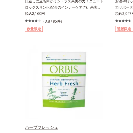
日差しに立ち向かうシトラス果実の力！ニュート
お酒や脂っ
ロックスサン(R)配合のインナーケア(*)。果実の
力サポータ
力で日差しに立ち向かうインナーケア(*)です。
税込2,160円
ミン」を豊
税込2,04
強い紫外線が降り注ぐ南スペイン産のシトラスと
粒で60m
（3.8 /
95
件）
ローズマリーから抽出した話題の成分、「ニュー
かに活動で
数量限定
通販限定
トロックスサン(R)」を配合。10年以上の研究を
人に欠かせ
重ねており、多くの国で実績のある夏のケア成分
ン」を配合
です。さらに夏のケアで有名なPLエキスと、欠
オルニチン
かせない美容成分ビタミンCもプラス。独自の製
働いて、内
法でサポートします。飲むだけのケアなので、夏
します。お
対策にありがちな不快感やストレスは無し！ 時
整えたい方
短ケアにもなるため、忙しい方にもおすすめで
ルビス調べ
す。夏を快適に過ごすために早速、毎日2粒（目
安）の新習慣を始めましょう。* 紫外線などによ
り失われるビタミンCを中心とした栄養成分の補
給
ハーブフレッシュ