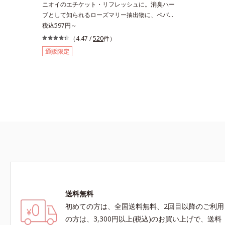
ニオイのエチケット・リフレッシュに。消臭ハー
ブとして知られるローズマリー抽出物に、ペパー
ミントオイル、レモンオイルを加えた3つの成分
税込597円～
の働きで、臭いをカバー。レモンとミントが香る
（4.47 /
520
件）
さわやかな息が続きます。
通販限定
送料無料
初めての方は、全国送料無料、2回目以降のご利用
の方は、3,300円以上(税込)のお買い上げで、送料