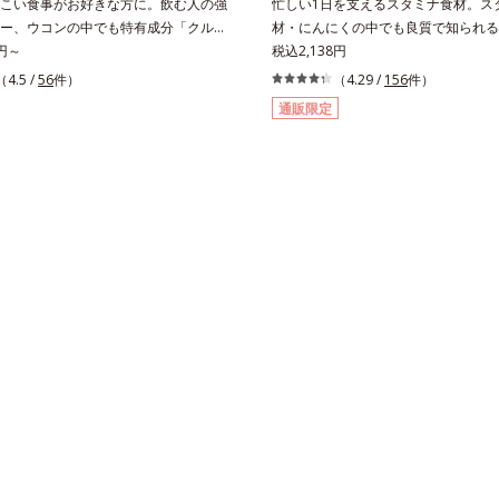
こい食事がお好きな方に。飲む人の強
忙しい1日を支えるスタミナ食材。ス
ー、ウコンの中でも特有成分「クルク
材・にんにくの中でも良質で知られる
富に含む秋ウコンを使用しました。2
7円～
「福地ホワイト六片」を発酵・熟成さ
税込2,138円
ｇも摂れるので、翌日も朝からさわや
で、生にんにく時よりポリフェノール
（4.5 /
56
件）
（4.29 /
156
件）
きます。さらに、ウコンと並んで飲む
量をぐんとパワーアップさせました。
通販限定
ないとされるしじみ成分「オルニチ
とへと対策に欠かせない“黒酢”（クエ
しました。しじみ約200個分*相当の
富）と黒酢の副産物“もろみ”（ビタミ
が、アルギニン、シトルリンとともに
に含む）の2つを配合し、元気を底上
側からの立ち直りをしっかりサポート
また、ソフトカプセルを採用しニオイ
酒や脂っこい食事をした翌日の体調を
め、ローズマリー抽出物を配合するこ
におすすめのサプリメントです。＊オ
時も飲んだ後も臭わず爽やかにカバー