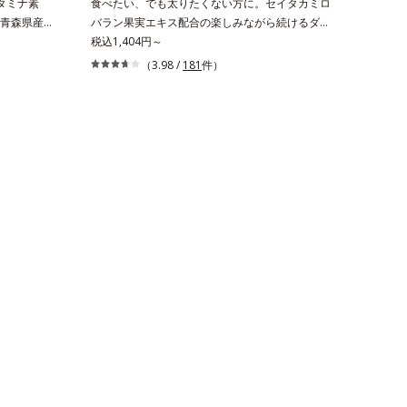
タミナ素
食べたい、でも太りたくない方に。セイタカミロ
青森県産の
バラン果実エキス配合の楽しみながら続けるダイ
せること
エット応援サプリ。ダイエット中なのに食欲を抑
税込1,404円～
やアミノ酸
えきれずついつい食べ過ぎてしまう時、どうして
（3.98 /
181
件）
さらに、へ
も甘い物が食べたい時、つい食べてしまう夜食、
ン酸が豊
断りきれないお誘い…。そんな時に頼りになる、
ン類を贅沢
ダイエット応援サプリメントです。ポリフェノー
げします。
ル類を豊富に含む、アジア圏で古くから伝承され
を閉じ込
ている健康果実「セイタカミロバラン果実」を配
とで、飲む
合。さらに桑の葉エキスに加え、健康茶として知
します。
られる杜仲葉エキスやグァバ葉エキス、茶花エキ
スの植物由来の4つの成分が、ダイエット中の女
性をサポートします。1日の目安量は2粒だけだ
から、サッと飲みやすく手軽に続けやすい！ 小
さな粒に素材のもつ力をぎゅっと閉じ込めた、食
べたい女性のためのおまもりサプリです。