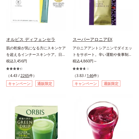
リズムづくりで快調を目指す「オリ
自の製法でサポートします。飲むだ
ゴ糖＆酵素」、いつだってイキイ
けのケアなので、夏対策にありがち
キ、あなたらしい表情をサポートす
な不快感やストレスは無し！ 時短
る「ビタミンB群＆アミノ酸」、ス
ケアにもなるため、忙しい方にもお
マホ漬けの日々をケアしてうるっと
すすめです。夏を快適に過ごすため
クリアな1日のスタートに「ビタミ
に早速、毎日2粒（目安）の新習慣
オルビス ディフェンセラ
スーパーアロニアEX
ンA＆ルテイン」、紫外線を気にか
を始めましょう。* 紫外線などによ
肌の乾燥が気になる方にスキンケア
アロニアアントシアニンでダイエッ
ける女性こそ不足しやすい栄養素を
り失われるビタミンCを中心とした
を超えるインナースキンケア。日本
トをサポート。辛い運動や食事制限
チャージして、安定した美しさをサ
栄養成分の補給
初(*1)“肌にもトクホ(*2)”！肌の乾燥
税込3,456円
に立ち向かう、大人の“燃える気持
税込4,860円～
ポートする「カルシウム＆ビタミン
が気になる方に。高純度に精製した
ち”を応援。年齢を重ねるほど、ダ
D」の全６種類。体の中からキレイ
米胚芽由来のグルコシルセラミドを
イエットが続かないと感じる方に。
の土台を整え、美しさの次の一歩を
（4.43 /
2265
件）
（3.83 /
146
件）
配合。「肌の水分を逃しにくくする
チョークベリーとも呼ばれる東欧産
引き出します。水なしでOK、持ち
キャンペーン
通販限定
キャンペーン
通販限定
ため、肌の乾燥が気になる方に適し
の健康果実アロニアの、アロニアア
歩きやすいパウチタイプなので、い
ている」と許可された、特定保健用
ントシアニンのダイエットサポート
つでもどこでも手軽にカリッとチャ
食品（トクホ）のインナースキンケ
力に着目！大人の燃焼意欲をサポー
ージ。フルーツ風味だから、おやつ
アです。“飲むスキンケア”だから、
トする、ダイエットサポートサプリ
感覚でおいしく楽しく続けられま
顔だけでなく、背中や足など、スキ
メントです。アロニアを研究し続け
す。
ンケア機能は全身にも。なかなか手
てきたオルビスが高品質のアロニア
が回らない、ボディの乾燥対策にも
にこだわり、その特有成分を抽出。
おすすめです。ゆずの爽やかな香り
安定して一定量配合できるよう、規