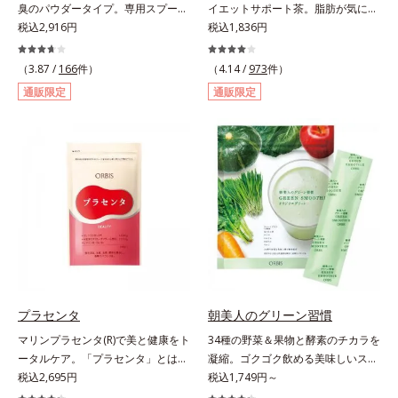
臭のパウダータイプ。専用スプーン
イエットサポート茶。脂肪が気にな
1杯で、ハリと弾力のある毎日に欠
税込2,916円
る食事と一緒にカテキンを。さら
税込1,836円
かせない「コラーゲン」5,000㎎を
に、食物繊維とコーンシルクエキス
手軽に摂れる美容パウダーです。無
で、ぽっこりやからだの巡りをケ
（3.87 /
166
件）
（4.14 /
973
件）
味無臭で飲み物や料理に影響がな
ア。カテキン・コーンシルク・食物
通販限定
通販限定
く、冷たい飲み物にも簡単に溶ける
繊維のトリプルパワーがダイエット
ので、毎日簡単にキレイを補給でき
をサポートします。
ます。
プラセンタ
朝美人のグリーン習慣
マリンプラセンタ(R)で美と健康をト
34種の野菜＆果物と酵素のチカラを
ータルケア。「プラセンタ」とは、
凝縮。ゴクゴク飲める美味しいスム
母から子へ酸素や栄養素をおく
税込2,695円
ージーでスッキリ生活をサポート。
税込1,749円～
る“胎盤”のこと。豊富な栄養素を含
酵素と野菜＆果物のパワーで、スッ