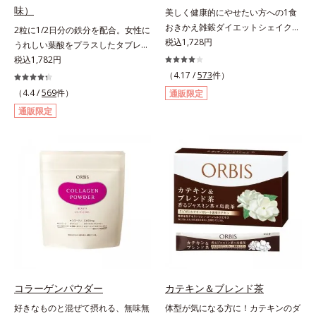
味）
美しく健康的にやせたい方への1食
おきかえ雑穀ダイエットシェイク。
2粒に1/2日分の鉄分を配合。女性に
豆乳や牛乳などと粉を混ぜるだけで
税込1,728円
うれしい葉酸をプラスしたタブレッ
簡単、1食おきかえ雑穀ダイエット
トタイプ。2粒にプルーン約50個分
税込1,782円
シェイクです。サクサクッと噛める
（*1）もの鉄分を配合し、さらに女
（4.17 /
573
件）
食感豊かな大豆フレークが、噛むこ
性周期をサポートする葉酸をプラス
（4.4 /
569
件）
通販限定
とで食欲を満たしてくれます。さら
しました。甘酸っぱくて続けやす
通販限定
に腹もちが良い食物繊維のグルコマ
い、ストロベリー風味です。*1 :
ンナンがおなかの中で膨らみ、満足
「五訂増補日本食品標準成分表
感をアップ。豊富な栄養素でキレイ
2010」より、プルーン（乾）1個
を目指すダイエッターを、内側から
（10.6g）として可食部換算した場
サポートします！黒糖きなこ味（カ
合。
ロリー 92kcal ※1食分・本品粉末の
み）やさしい甘さの黒糖とほのかに
香るきなこが溶け合う幸せな味わ
い。たっぷり飲んでも飽きないおい
しさです。
コラーゲンパウダー
カテキン＆ブレンド茶
好きなものと混ぜて摂れる、無味無
体型が気になる方に！カテキンのダ