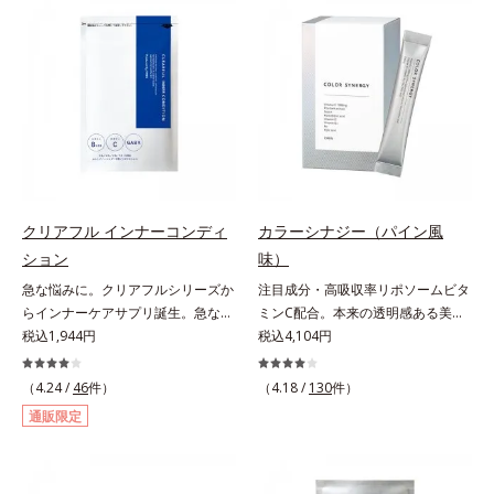
も自分らしく楽しみたいと立ち止ま
（大豆由来の植物性たんぱく質）を
らず前を向く女性たちへのエール
採用しました。吸収が穏やかで、腹
を、商品名に込めました。*1 アグ
持ちがいいのもポイントです。体を
リコン換算28mg*2 ユーグレナグラ
作る材料であるたんぱく質12g(*1)
シリス粉末 金のユーグレナは株式
をメインに、美を引き出すコラーゲ
会社神鋼環境ソリューションの登録
ン5,000mgも配合。さらにリズムを
商標です。
支える鉄分やビタミン6種(*2)、食
物繊維など、女性が不足しがちな栄
養素を豊富に含み、大人女性の健康
美を総合的に支えます。甘さ控えめ
クリアフル インナーコンディ
カラーシナジー（パイン風
のカフェオレ味、濃厚な抹茶味の2
ション
味）
味展開。プロテイン独特のにおいや
急な悩みに。クリアフルシリーズか
注目成分・高吸収率リポソームビタ
クセが少なく、水に溶けやすいの
らインナーケアサプリ誕生。急な悩
ミンC配合。本来の透明感ある美し
で、手軽においしくたんぱく質を摂
みに。ケアに行き詰まったすべての
税込1,944円
さを目指す美容サプリメント。みん
税込4,104円
れます。*1 1杯分（約27g）当り。
女性に送る、「クリアフルシリー
なが目指す美しさのゴールは、透明
コラーゲン含む。*2 ビタミンB1、
ズ」のオールインワンサプリメント
感でした。注目成分リポソームビタ
B2、B6、B12、ナイアシン、パン
（4.24 /
46
件）
（4.18 /
130
件）
です。ビタミンB1とB2を配合。ビ
ミンC配合、本来の透明感を引き出
トテン酸各商品の詳しい情報は商品
通販限定
タミンB6とビタミンCは、タイムリ
す美容サプリメントです。美容に嬉
ページをご覧ください。・BEAUTY
リース加工でじっくり時間をかけて
しい効果を持つビタミンCには、口
夏祭りは、こちら
放出されます。またすこやかな美し
から摂取しても吸収されにくく、多