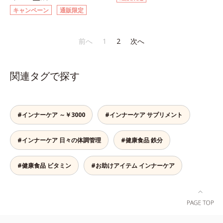
す。さらに、ウコンと並んで飲む人
こで、オルビスは軟骨成分にこだわ
キャンペーン
通販限定
に欠かせないとされるしじみ成分
りました。6粒中にグルコサミンを
「オルニチン」を配合しました。し
1,200mg、しなやかな動きの素とな
じみ約200個分*相当のオルニチン
るサメの軟骨成分のコンドロイチン
前へ
1
2
次へ
が、アルギニン、シトルリンととも
硫酸を120mg配合。ふしぶしに大
に働いて、内側からの立ち直りをし
切なⅡ型コラーゲンをプラスし、ス
っかりサポートします。お酒や脂っ
ムーズな動きをサポートします。そ
関連タグで探す
こい食事をした翌日の体調を整えた
れらに加え、ハス胚芽エキス、生姜
い方におすすめのサプリメントで
エキスも配合。女性想いのサポート
す。＊オルビス調べ
植物素材で、毎日の快適をサポート
します。飲みやすさにもこだわりま
#インナーケア ～￥3000
#インナーケア サプリメント
した。ニオイの少ない原料を使用す
ることにより特有臭を軽減。粒も小
#インナーケア 日々の体調管理
#健康食品 鉄分
さくなっています。年齢を重ねても
ハツラツと歩きたい方、よくスポー
ツをする方にもおすすめです。ふし
#健康食品 ビタミン
#お助けアイテム インナーケア
ぶしが気になったら、軟骨成分に注
目し、毎日に摂り入れて快適に過ご
してみませんか。