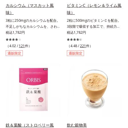
カルシウム（マスカット風
ビタミンC（レモン＆ライム風
味）
味）
3粒に250mgのカルシウムを配合。
2粒に500mgのビタミンＣを配合。
不足しがちなカルシウムを、さわや
3段階で吸収する加工で、持続力が
かな甘さのマスカット風味で。3粒
税込1,782円
ぐんとアップ。ビタミンC（レモン
税込1,782円
にお魚約4.5尾分（*1）のカルシウ
＆ライム風味）は、栄養機能食品で
ムを配合したタブレット。どんどん
すビタミンCは、皮膚や粘膜の健康
（4.02 /
121
件）
（4.48 /
221
件）
不足していくカルシウムを、手軽に
維持を助けるとともに、抗酸化作用
通販限定
通販限定
おいしくチャージできる、さわやか
を持つ栄養素です。2粒にレモン約
な甘さのマスカット風味です。*1 :
25個分（*1）のビタミンCを配合し
「五訂増補日本食品標準成分表
ました。3段階でゆっくり吸収する
2010」より、さんま（生）1尾
加工で、持続力を高めています。程
175gとして可食部換算した場合。
よい酸味で食べやすい、レモン＆ラ
イム風味です。*1 : 社団法人全国清
涼飲料工業会の取り決めに基づきレ
モン果実1個（120g）当り20mgと
して可食部換算した場合。
鉄＆葉酸（ストロベリー風
飲む穀物美