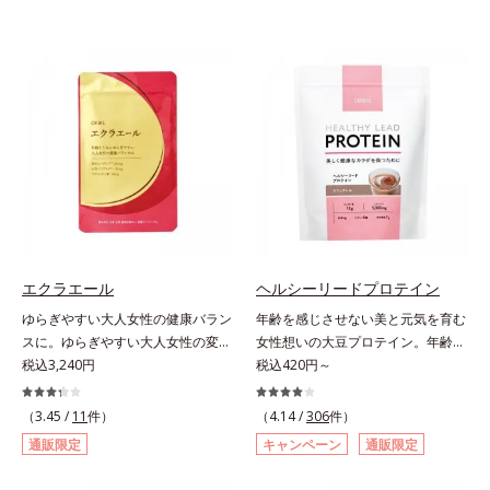
エクラエール
ヘルシーリードプロテイン
ゆらぎやすい大人女性の健康バラン
年齢を感じさせない美と元気を育む
スに。ゆらぎやすい大人女性の変化
女性想いの大豆プロテイン。年齢を
に寄り添うサプリメントです。2粒
税込3,240円
感じさせない美と元気を育む、女性
税込420円～
に、女性の心強い味方である大豆イ
想いの大豆プロテインです。1杯で
ソフラボン55mg(*1)と、金のユー
不足しがちなたんぱく質を補えま
（3.45 /
11
件）
（4.14 /
306
件）
グレナ®(*2)250mgを配合しまし
す。大人女性の食習慣に基づき質と
通販限定
キャンペーン
通販限定
た。フランス語で「輝き」を意味す
量を考え、更年世代の女性に人気の
る「エクラ」を用いて、どんなとき
ある脂質が少ないソイプロテイン