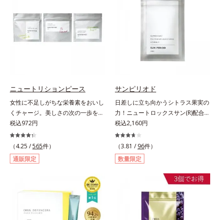
さのために、和漢植物由来成分とセ
くが体外に排出されるというデメリ
ラミドをプラス。さらにストレス社
ットが。そんなデメリットを払拭す
会に負けないためのGABAも配合し
るべく、独自技術によるオルビスの
ました。現代社会を生き抜く女性の
リポソームビタミンCは高吸収率。
すこやかな毎日を応援します。
カラダと同じ成分でできたリポソー
ム（カプセル）にビタミンCを閉じ
込めることで体内になじみやすく、
従来のビタミンCに比べて吸収率が
ぐんとアップ！さらにじっくり時間
ニュートリションピース
サンピリオド
差で届けるタイムデリバー設計をプ
女性に不足しがちな栄養素をおいし
日差しに立ち向かうシトラス果実の
ラスすることで体内に長く留め、最
くチャージ。美しさの次の一歩を引
力！ニュートロックスサン(R)配合の
大限アプローチしていきます。甘酸
き出すタブレット。現代女性に不足
税込972円
インナーケア(*)。果実の力で日差し
税込2,160円
っぱいパイン風味が口の中に爽やか
しがちな栄養素に着目。ぽいっとひ
に立ち向かうインナーケア(*)です。
に広がる顆粒タイプ。水なしでもサ
と口補いやすい６種類の「キレイの
強い紫外線が降り注ぐ南スペイン産
（4.25 /
565
件）
ッと摂れます。
（3.81 /
96
件）
素」、タブレットタイプのサプリメ
のシトラスとローズマリーから抽出
通販限定
数量限定
ントシリーズです。女性の不足栄養
した話題の成分、「ニュートロック
素No.1 鉄分に葉酸をプラス、印象
スサン(R)」を配合。10年以上の研
づける晴れやかな表情を目指す「鉄
究を重ねており、多くの国で実績の
＆葉酸」、独自加工のビタミンCで
ある夏のケア成分です。さらに夏の
キレイと健康をサポートする「ビタ
ケアで有名なPLエキスと、欠かせな
ミンC＆ビタミンB2」、スムーズな
い美容成分ビタミンCもプラス。独