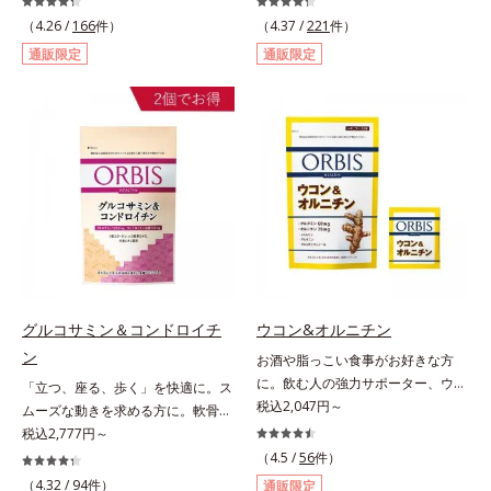
むプラセンタは、みずみずしい美し
キリ生活を応援する、粉末状の酵素
（4.26 /
166
件）
（4.37 /
221
件）
さや元気を求める女性の間で大きな
スムージーです。赤米や大麦などの
通販限定
通販限定
注目を集めている成分です。豚由来
9種の素材を、黒・黄・白の3種の麹
のプラセンタが多い中、オルビスは
で発酵させ粉末化。さらに酵素含有
鮭由来のプラセンタを採用しまし
キウイフルーツ粉末を配合。さらに
た。海洋性プラセンタのみに含まれ
日常では摂りづらいスーパーフー
るエラスチンのほか、うるおいをキ
ド・ウィートグラスや緑黄色野菜な
ープするヒアルロン酸、コラーゲ
ど、厳選した34種の野菜と果物もた
ン、みずみずしさをアシストするコ
っぷり入っており、いろいろな素材
ンドロイチン硫酸など、美しさに磨
を手軽に摂取できます。やすらぎの
きをかける6成分をぎゅっと凝縮。
ローズマリーとペパーミントの2種
吸収もスムーズです。
のハーブも入っています。豆乳また
は水と混ぜるだけの簡単スムージー
を毎朝の習慣にして、スッキリ健康
グルコサミン＆コンドロイチ
ウコン&オルニチン
＆キレイな毎日を。
ン
お酒や脂っこい食事がお好きな方
に。飲む人の強力サポーター、ウコ
「立つ、座る、歩く」を快適に。ス
ンの中でも特有成分「クルクミン」
税込2,047円～
ムーズな動きを求める方に。軟骨の
を豊富に含む秋ウコンを使用しまし
構成成分のもととなるグルコサミン
税込2,777円～
た。2粒で60mｇも摂れるので、翌
は体内でも作られますが、加齢とと
（4.5 /
56
件）
日も朝からさわやかに活動できま
もに分解が進行してしまいます。そ
（4.32 /
94
件）
通販限定