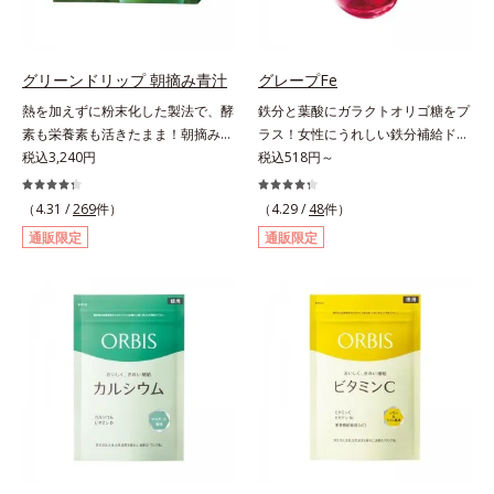
とすっきりとした酸味が特徴の「ゆ
格化しました。オルビスのアロニア
ず風味」、芳醇なマスカットの香り
シリーズNo.1の配合量を誇る、ア
とさっぱりとした酸味が楽しめる
ロニアアントシアニン30mg(*)を含
「マスカット風味」、ピーチの甘い
有。さらに年齢ダイエッターをサポ
グリーンドリップ 朝摘み青汁
グレープFe
香りと爽やかな甘味が楽しめる「ピ
ートする成分として、研究チームが
熱を加えずに粉末化した製法で、酵
鉄分と葉酸にガラクトオリゴ糖をプ
ーチ風味」の3種のフレーバーをご
400種以上の植物エキスを試してた
素も栄養素も活きたまま！朝摘みの
ラス！女性にうれしい鉄分補給ドリ
用意。その日の気分に合わせてチョ
どり着いたオリーブ葉エキスと、古
すっきり飲みやすい青汁。朝摘んだ
税込3,240円
ンク。1本に、ほうれん草約2.1束分
税込518円～
イスできるから、より飽きにくく、
くからぽかぽか成分として重宝され
ばかりの大麦若葉を熱をかけない製
(*)の鉄分と、葉酸とガラクトオリゴ
水なしで飲めるから、毎日手軽にお
てきたブラックジンジャー、ケイヒ
法で、酵素や50種類以上の栄養素を
糖を配合した、飲みやすい鉄分補給
いしく続けられます。*1 販売商品
（4.31 /
269
件）
も配合しました。大人のやる気を燃
（4.29 /
48
件）
活きたまま粉末化した青汁です。酵
ドリンクです。女性特有の周期をラ
として。*2 許可表示：本品に含ま
やし、年齢ダイエットを熱く応援し
通販限定
通販限定
素が活きているので、加熱したもの
クにサポートする3つの成分を凝縮
れる米胚芽由来のグルコシルセラミ
ます。* スーパーアロニアEXはアロ
と比べて色が鮮やかで泡立ちが良
し、さらに吸収を助けるビタミン
ドは、肌の水分を逃しにくくするた
ニアエキスを135mg配合してお
く、スッキリとした味わいに仕上が
B6、B12とビタミンCを配合。1日
め、肌の乾燥が気になる方に適して
り、その中にアロニアアントシアニ
りました。圧縮しているため栄養成
に必要な鉄分の不足分を効率よく1
います。
ン30mgが含有されています（2粒
分の細胞壁が壊れ、吸収されやすい
本で補給できます。赤ブドウと白ブ
当り）。
状態に。固い繊維は取り除き、ぎゅ
ドウの果汁をすっきり飲みやすくブ
っと搾り取った貴重なエキスのみを
レンド。フレッシュな味なので、ゴ
使用しています。
クゴク飲めるおいしさです。* 「五
訂増補日本食品標準成分表2020」
より、ほうれん草（ゆで）1束210g
として可食部換算した場合。