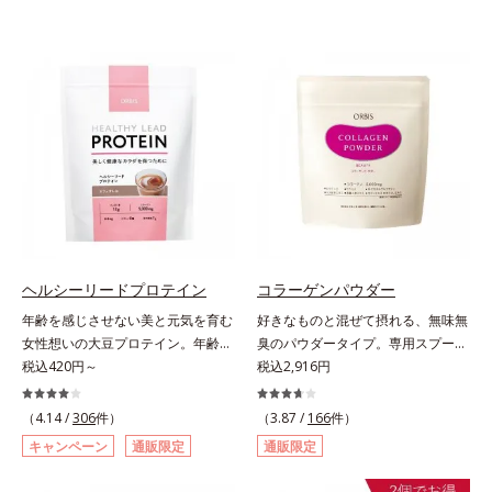
ヘルシーリードプロテイン
コラーゲンパウダー
年齢を感じさせない美と元気を育む
好きなものと混ぜて摂れる、無味無
女性想いの大豆プロテイン。年齢を
臭のパウダータイプ。専用スプーン
感じさせない美と元気を育む、女性
税込420円～
1杯で、ハリと弾力のある毎日に欠
税込2,916円
想いの大豆プロテインです。1杯で
かせない「コラーゲン」5,000㎎を
不足しがちなたんぱく質を補えま
手軽に摂れる美容パウダーです。無
（4.14 /
306
件）
（3.87 /
166
件）
す。大人女性の食習慣に基づき質と
味無臭で飲み物や料理に影響がな
キャンペーン
通販限定
通販限定
量を考え、更年世代の女性に人気の
く、冷たい飲み物にも簡単に溶ける
ある脂質が少ないソイプロテイン
ので、毎日簡単にキレイを補給でき