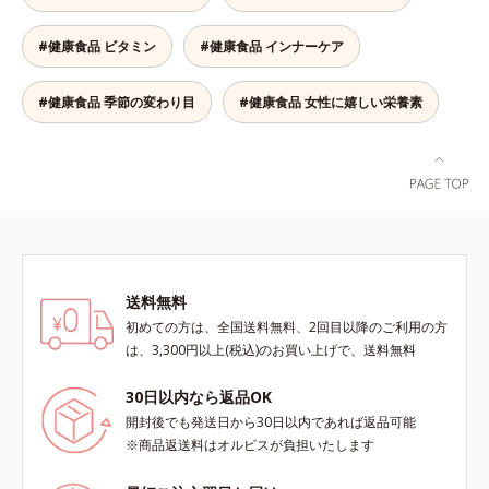
ー。ビタミン10種とミネラル2種を
約1/3日分、食物繊維を4.0gも配合
#健康食品 ビタミン
#健康食品 インナーケア
し、満腹感と朝のスッキリを期待で
きます。＊吸収しやすいコラーゲン
ペプチドを使用しています。
#健康食品 季節の変わり目
#健康食品 女性に嬉しい栄養素
送料無料
初めての方は、全国送料無料、2回目以降のご利用の方
は、3,300円以上(税込)のお買い上げで、送料無料
30日以内なら返品OK
開封後でも発送日から30日以内であれば返品可能
※商品返送料はオルビスが負担いたします