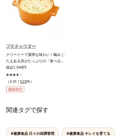
た、まるでフルーツゼリーのように
ゲン」を1本にたっぷり10,000mg
みずみずしいゼリーです。個包装の
配合。サポート成分のビタミンC、
スティックタイプだから、いつでも
スムーズに届けるヒハツエキスも加
どこでも片手でおいしくコラーゲン
わることで、毎日のハリ・ツヤをし
をチャージできます。年齢と共に気
っかりと応援します。山形県産の
になる悩みも、おやつやデザート時
ラ・フランス果汁を使用した、すっ
にぷるんっと食べて解消を目指しま
きり飲みやすい味わい。ノンカフェ
プチチャウダー
しょう。脂肪分ゼロ＆1袋20kcal
インのため、大事なイベント前のケ
クリーミーで濃厚な味わい！噛みご
で、ダイエット中でも安心です。各
アとして、おやすみ前にもおすすめ
たえある具がたっぷりの「食べる」
商品の詳しい情報は商品ページをご
です。各商品の詳しい情報は商品ペ
スープ。クリーミーなスープに大粒
税込1,944円
覧ください。・BEAUTY夏祭りは、
ージをご覧ください。・BEAUTY夏
コーンやクルトン、鶏肉のような食
こちら
祭りは、こちら
感の大豆たんぱくなど、具だくさん
（3.91 /
529
件）
の「食べる」スープです。ボリュー
通販限定
ム感のある食べごたえで、お腹にし
っかりたまります。また、ハリとぷ
るぷる感のある毎日に必要なコラー
関連タグで探す
ゲン*を1,000mgも配合。ダイエッ
トによるやつれ感を気にせず、キレ
イをサポートします。さらに、食事
制限で心配な栄養面もしっかりカバ
#健康食品 日々の体調管理
#健康食品 キレイを育てる