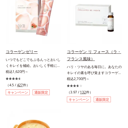
硫酸を120mg配合。ふしぶしに大
ープするヒアルロン酸、コラーゲ
切なⅡ型コラーゲンをプラスし、ス
ン、みずみずしさをアシストするコ
ムーズな動きをサポートします。そ
ンドロイチン硫酸など、美しさに磨
れらに加え、ハス胚芽エキス、生姜
きをかける6成分をぎゅっと凝縮。
エキスも配合。女性想いのサポート
吸収もスムーズです。
植物素材で、毎日の快適をサポート
します。飲みやすさにもこだわりま
した。ニオイの少ない原料を使用す
ることにより特有臭を軽減。粒も小
コラーゲンゼリー
コラーゲン リ フォース（ラ・
さくなっています。年齢を重ねても
フランス風味）
いつでもどこでもぷるんっとおいし
ハツラツと歩きたい方、よくスポー
くキレイを補給。おいしく手軽にキ
ハリ・ツヤのある毎日に。あなたの
ツをする方にもおすすめです。ふし
レイをチャージ！ おやつ感覚でハ
税込1,620円～
キレイの素を呼び覚ますコラーゲン
ぶしが気になったら、軟骨成分に注
リと弾力のある毎日に欠かせない人
ドリンク。体内のコラーゲンに着目
税込2,700円～
目し、毎日に摂り入れて快適に過ご
気のコラーゲンを補給できる、ステ
したコラーゲンドリンクです。秘密
（4.5 /
427
件）
してみませんか。
ィック型ゼリーです。吸収が早い、
はレモンバームエキス。コラーゲン
（3.97 /
132
件）
キャンペーン
通販限定
分子の小さなコラーゲンが1袋にた
と相性のいい美容素材を配合するこ
キャンペーン
通販限定
っぷり1,000mg！さらにたった1g
とで、あなたに眠るキレイの因子を
で約6リットルもの保水力をもつと
呼び覚まします。「コラーゲンを摂
言われるヒアルロン酸に、ビタミン
るだけでは実感しにくい」という方
B6も加えました。コラーゲン特有
にこそおすすめ。さらに、分子が小
の香りや味をできるだけカットし
さく吸収されやすい「低分子コラー