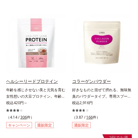
ヘルシーリードプロテイン
コラーゲンパウダー
年齢を感じさせない美と元気を育む
好きなものと混ぜて摂れる、無味無
女性想いの大豆プロテイン。年齢を
臭のパウダータイプ。専用スプーン
感じさせない美と元気を育む、女性
税込420円～
1杯で、ハリと弾力のある毎日に欠
税込2,916円
想いの大豆プロテインです。1杯で
かせない「コラーゲン」5,000㎎を
不足しがちなたんぱく質を補えま
手軽に摂れる美容パウダーです。無
（4.14 /
306
件）
（3.87 /
166
件）
す。大人女性の食習慣に基づき質と
味無臭で飲み物や料理に影響がな
キャンペーン
通販限定
通販限定
量を考え、更年世代の女性に人気の
く、冷たい飲み物にも簡単に溶ける
ある脂質が少ないソイプロテイン
ので、毎日簡単にキレイを補給でき