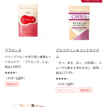
（大豆由来の植物性たんぱく質）を
ます。
採用しました。吸収が穏やかで、腹
持ちがいいのもポイントです。体を
作る材料であるたんぱく質12g(*1)
をメインに、美を引き出すコラーゲ
ン5,000mgも配合。さらにリズムを
支える鉄分やビタミン6種(*2)、食
物繊維など、女性が不足しがちな栄
養素を豊富に含み、大人女性の健康
美を総合的に支えます。甘さ控えめ
プラセンタ
グルコサミン＆コンドロイチ
のカフェオレ味、濃厚な抹茶味の2
ン
マリンプラセンタ(R)で美と健康をト
味展開。プロテイン独特のにおいや
ータルケア。「プラセンタ」とは、
「立つ、座る、歩く」を快適に。ス
クセが少なく、水に溶けやすいの
母から子へ酸素や栄養素をおく
税込2,695円
ムーズな動きを求める方に。軟骨の
で、手軽においしくたんぱく質を摂
る“胎盤”のこと。豊富な栄養素を含
構成成分のもととなるグルコサミン
税込2,777円～
れます。*1 1杯分（約27g）当り。
むプラセンタは、みずみずしい美し
は体内でも作られますが、加齢とと
コラーゲン含む。*2 ビタミンB1、
（4.26 /
166
件）
さや元気を求める女性の間で大きな
もに分解が進行してしまいます。そ
B2、B6、B12、ナイアシン、パン
（4.32 /
94
件）
通販限定
注目を集めている成分です。豚由来
こで、オルビスは軟骨成分にこだわ
トテン酸各商品の詳しい情報は商品
キャンペーン
通販限定
のプラセンタが多い中、オルビスは
りました。6粒中にグルコサミンを
ページをご覧ください。・BEAUTY
鮭由来のプラセンタを採用しまし
1,200mg、しなやかな動きの素とな
夏祭りは、こちら
た。海洋性プラセンタのみに含まれ
るサメの軟骨成分のコンドロイチン
るエラスチンのほか、うるおいをキ