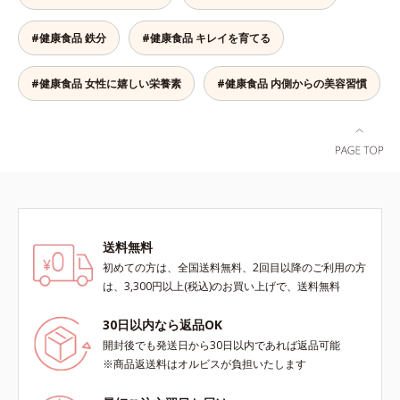
ー。ビタミン10種とミネラル2種を
約1/3日分、食物繊維を4.0gも配合
#健康食品 鉄分
#健康食品 キレイを育てる
し、満腹感と朝のスッキリを期待で
きます。＊吸収しやすいコラーゲン
ペプチドを使用しています。
#健康食品 女性に嬉しい栄養素
#健康食品 内側からの美容習慣
送料無料
初めての方は、全国送料無料、2回目以降のご利用の方
は、3,300円以上(税込)のお買い上げで、送料無料
30日以内なら返品OK
開封後でも発送日から30日以内であれば返品可能
※商品返送料はオルビスが負担いたします