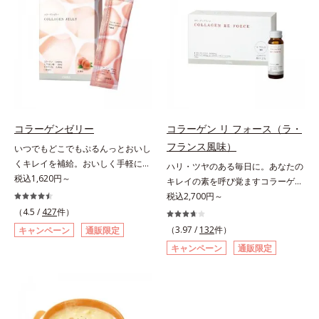
硫酸を120mg配合。ふしぶしに大
ープするヒアルロン酸、コラーゲ
切なⅡ型コラーゲンをプラスし、ス
ン、みずみずしさをアシストするコ
ムーズな動きをサポートします。そ
ンドロイチン硫酸など、美しさに磨
れらに加え、ハス胚芽エキス、生姜
きをかける6成分をぎゅっと凝縮。
エキスも配合。女性想いのサポート
吸収もスムーズです。
植物素材で、毎日の快適をサポート
します。飲みやすさにもこだわりま
した。ニオイの少ない原料を使用す
ることにより特有臭を軽減。粒も小
コラーゲンゼリー
コラーゲン リ フォース（ラ・
さくなっています。年齢を重ねても
フランス風味）
いつでもどこでもぷるんっとおいし
ハツラツと歩きたい方、よくスポー
くキレイを補給。おいしく手軽にキ
ハリ・ツヤのある毎日に。あなたの
ツをする方にもおすすめです。ふし
レイをチャージ！ おやつ感覚でハ
税込1,620円～
キレイの素を呼び覚ますコラーゲン
ぶしが気になったら、軟骨成分に注
リと弾力のある毎日に欠かせない人
ドリンク。体内のコラーゲンに着目
税込2,700円～
目し、毎日に摂り入れて快適に過ご
気のコラーゲンを補給できる、ステ
したコラーゲンドリンクです。秘密
（4.5 /
427
件）
してみませんか。
ィック型ゼリーです。吸収が早い、
はレモンバームエキス。コラーゲン
（3.97 /
132
件）
キャンペーン
通販限定
分子の小さなコラーゲンが1袋にた
と相性のいい美容素材を配合するこ
キャンペーン
通販限定
っぷり1,000mg！さらにたった1g
とで、あなたに眠るキレイの因子を
で約6リットルもの保水力をもつと
呼び覚まします。「コラーゲンを摂
言われるヒアルロン酸に、ビタミン
るだけでは実感しにくい」という方
B6も加えました。コラーゲン特有
にこそおすすめ。さらに、分子が小
の香りや味をできるだけカットし
さく吸収されやすい「低分子コラー