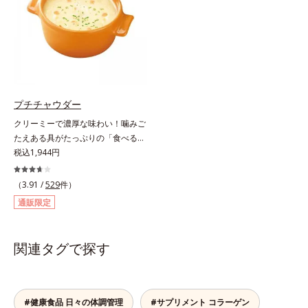
た、まるでフルーツゼリーのように
ゲン」を1本にたっぷり10,000mg
みずみずしいゼリーです。個包装の
配合。サポート成分のビタミンC、
スティックタイプだから、いつでも
スムーズに届けるヒハツエキスも加
どこでも片手でおいしくコラーゲン
わることで、毎日のハリ・ツヤをし
をチャージできます。年齢と共に気
っかりと応援します。山形県産の
になる悩みも、おやつやデザート時
ラ・フランス果汁を使用した、すっ
にぷるんっと食べて解消を目指しま
きり飲みやすい味わい。ノンカフェ
プチチャウダー
しょう。脂肪分ゼロ＆1袋20kcal
インのため、大事なイベント前のケ
クリーミーで濃厚な味わい！噛みご
で、ダイエット中でも安心です。各
アとして、おやすみ前にもおすすめ
たえある具がたっぷりの「食べる」
商品の詳しい情報は商品ページをご
です。各商品の詳しい情報は商品ペ
スープ。クリーミーなスープに大粒
税込1,944円
覧ください。・BEAUTY夏祭りは、
ージをご覧ください。・BEAUTY夏
コーンやクルトン、鶏肉のような食
こちら
祭りは、こちら
感の大豆たんぱくなど、具だくさん
（3.91 /
529
件）
の「食べる」スープです。ボリュー
通販限定
ム感のある食べごたえで、お腹にし
っかりたまります。また、ハリとぷ
るぷる感のある毎日に必要なコラー
関連タグで探す
ゲン*を1,000mgも配合。ダイエッ
トによるやつれ感を気にせず、キレ
イをサポートします。さらに、食事
制限で心配な栄養面もしっかりカバ
#健康食品 日々の体調管理
#サプリメント コラーゲン