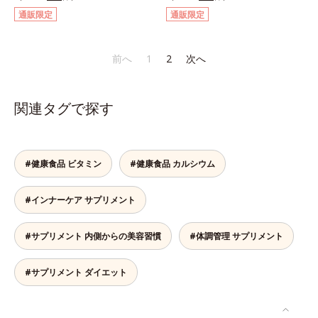
ルやアミノ酸量をぐんとパワーアッ
身体の働きを助け、健康バランスを
通販限定
通販限定
プさせました。さらに、へとへと対
サポートするサプリメントです。1
策に欠かせない“黒酢”（クエン酸が
日の目安量わずか2粒に、大豆の胚
豊富）と黒酢の副産物“もろみ”（ビ
芽から抽出したイソフラボン
前へ
1
2
次へ
タミン類を贅沢に含む）の2つを配
40mg（アグリコン換算25mg）と
合し、元気を底上げします。また、
和漢植物「美凛六草エキス」を
ソフトカプセルを採用しニオイを閉
100mg配合。大豆イソフラボン
関連タグで探す
じ込め、ローズマリー抽出物を配合
は、大豆に含まれるポリフェノール
することで、飲む時も飲んだ後も臭
の一種で、豆腐半丁分に相当する量
わず爽やかにカバーします。
を配合しています。美凛六草エキス
とは、花茶の代表的な原料、メイク
#健康食品 ビタミン
#健康食品 カルシウム
イファをはじめ、ポリフェノールを
含むローズマリーなど古来より伝わ
#インナーケア サプリメント
る6種の植物エキスをぎゅっと凝縮
したオリジナルブレンドのエキスで
す。＊美凛六草（メイリンロクソ
#サプリメント 内側からの美容習慣
#体調管理 サプリメント
ウ）エキスとは、メイクイファ、ベ
ニバナ、キンセンカ、ローズマリ
#サプリメント ダイエット
ー、ホップ、キクカ、6種類の植物
エキスの総称です。