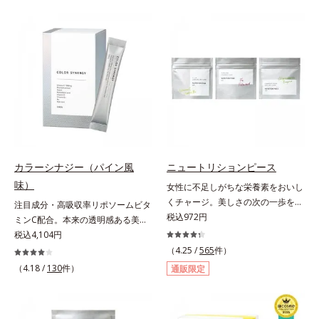
も自分らしく楽しみたいと立ち止ま
リース加工でじっくり時間をかけて
らず前を向く女性たちへのエール
放出されます。またすこやかな美し
を、商品名に込めました。*1 アグ
さのために、和漢植物由来成分とセ
リコン換算28mg*2 ユーグレナグラ
ラミドをプラス。さらにストレス社
シリス粉末 金のユーグレナは株式
会に負けないためのGABAも配合し
会社神鋼環境ソリューションの登録
ました。現代社会を生き抜く女性の
商標です。
すこやかな毎日を応援します。
カラーシナジー（パイン風
ニュートリションピース
味）
女性に不足しがちな栄養素をおいし
くチャージ。美しさの次の一歩を引
注目成分・高吸収率リポソームビタ
き出すタブレット。現代女性に不足
税込972円
ミンC配合。本来の透明感ある美し
しがちな栄養素に着目。ぽいっとひ
さを目指す美容サプリメント。みん
税込4,104円
と口補いやすい６種類の「キレイの
なが目指す美しさのゴールは、透明
（4.25 /
565
件）
素」、タブレットタイプのサプリメ
感でした。注目成分リポソームビタ
（4.18 /
130
件）
通販限定
ントシリーズです。女性の不足栄養
ミンC配合、本来の透明感を引き出
素No.1 鉄分に葉酸をプラス、印象
す美容サプリメントです。美容に嬉
づける晴れやかな表情を目指す「鉄
しい効果を持つビタミンCには、口