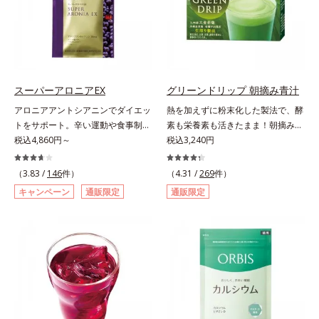
自の製法でサポートします。飲むだ
が回らない、ボディの乾燥対策にも
けのケアなので、夏対策にありがち
おすすめです。ゆずの爽やかな香り
な不快感やストレスは無し！ 時短
とすっきりとした酸味が特徴の「ゆ
ケアにもなるため、忙しい方にもお
ず風味」、芳醇なマスカットの香り
すすめです。夏を快適に過ごすため
とさっぱりとした酸味が楽しめる
に早速、毎日2粒（目安）の新習慣
「マスカット風味」、ピーチの甘い
スーパーアロニアEX
グリーンドリップ 朝摘み青汁
を始めましょう。* 紫外線などによ
香りと爽やかな甘味が楽しめる「ピ
アロニアアントシアニンでダイエッ
熱を加えずに粉末化した製法で、酵
り失われるビタミンCを中心とした
ーチ風味」の3種のフレーバーをご
トをサポート。辛い運動や食事制限
素も栄養素も活きたまま！朝摘みの
栄養成分の補給
用意。その日の気分に合わせてチョ
に立ち向かう、大人の“燃える気持
税込4,860円～
すっきり飲みやすい青汁。朝摘んだ
税込3,240円
イスできるから、より飽きにくく、
ち”を応援。年齢を重ねるほど、ダ
ばかりの大麦若葉を熱をかけない製
水なしで飲めるから、毎日手軽にお
イエットが続かないと感じる方に。
法で、酵素や50種類以上の栄養素を
（3.83 /
146
件）
いしく続けられます。*1 販売商品
（4.31 /
269
件）
チョークベリーとも呼ばれる東欧産
活きたまま粉末化した青汁です。酵
として。*2 許可表示：本品に含ま
キャンペーン
通販限定
通販限定
の健康果実アロニアの、アロニアア
素が活きているので、加熱したもの
れる米胚芽由来のグルコシルセラミ
ントシアニンのダイエットサポート
と比べて色が鮮やかで泡立ちが良
ドは、肌の水分を逃しにくくするた
力に着目！大人の燃焼意欲をサポー
く、スッキリとした味わいに仕上が
め、肌の乾燥が気になる方に適して
トする、ダイエットサポートサプリ
りました。圧縮しているため栄養成
います。
メントです。アロニアを研究し続け
分の細胞壁が壊れ、吸収されやすい
てきたオルビスが高品質のアロニア
状態に。固い繊維は取り除き、ぎゅ
にこだわり、その特有成分を抽出。
っと搾り取った貴重なエキスのみを
安定して一定量配合できるよう、規
使用しています。