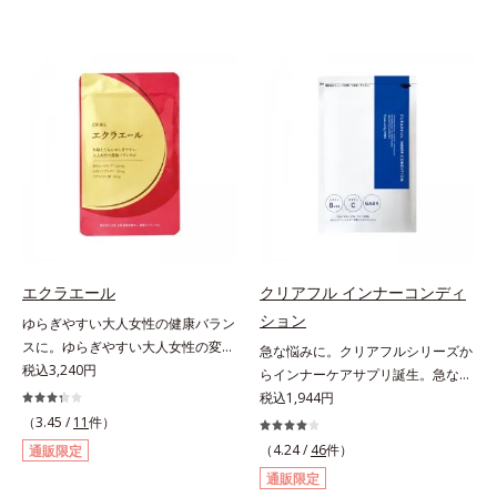
エクラエール
クリアフル インナーコンディ
ション
ゆらぎやすい大人女性の健康バラン
スに。ゆらぎやすい大人女性の変化
急な悩みに。クリアフルシリーズか
に寄り添うサプリメントです。2粒
税込3,240円
らインナーケアサプリ誕生。急な悩
に、女性の心強い味方である大豆イ
みに。ケアに行き詰まったすべての
税込1,944円
ソフラボン55mg(*1)と、金のユー
女性に送る、「クリアフルシリー
（3.45 /
11
件）
グレナ®(*2)250mgを配合しまし
ズ」のオールインワンサプリメント
（4.24 /
46
件）
通販限定
た。フランス語で「輝き」を意味す
です。ビタミンB1とB2を配合。ビ
通販限定
る「エクラ」を用いて、どんなとき
タミンB6とビタミンCは、タイムリ