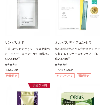
＆葉酸」、独自加工のビタミンCで
から摂取しても吸収されにくく、多
キレイと健康をサポートする「ビタ
くが体外に排出されるというデメリ
ミンC＆ビタミンB2」、スムーズな
ットが。そんなデメリットを払拭す
リズムづくりで快調を目指す「オリ
るべく、独自技術によるオルビスの
ゴ糖＆酵素」、いつだってイキイ
リポソームビタミンCは高吸収率。
キ、あなたらしい表情をサポートす
カラダと同じ成分でできたリポソー
る「ビタミンB群＆アミノ酸」、ス
ム（カプセル）にビタミンCを閉じ
マホ漬けの日々をケアしてうるっと
込めることで体内になじみやすく、
クリアな1日のスタートに「ビタミ
従来のビタミンCに比べて吸収率が
サンピリオド
オルビス ディフェンセラ
ンA＆ルテイン」、紫外線を気にか
ぐんとアップ！さらにじっくり時間
日差しに立ち向かうシトラス果実の
肌の乾燥が気になる方にスキンケア
ける女性こそ不足しやすい栄養素を
差で届けるタイムデリバー設計をプ
力！ニュートロックスサン(R)配合の
を超えるインナースキンケア。日本
チャージして、安定した美しさをサ
ラスすることで体内に長く留め、最
インナーケア(*)。果実の力で日差し
税込2,160円
初(*1)“肌にもトクホ(*2)”！肌の乾燥
税込3,456円
ポートする「カルシウム＆ビタミン
大限アプローチしていきます。甘酸
に立ち向かうインナーケア(*)です。
が気になる方に。高純度に精製した
D」の全６種類。体の中からキレイ
っぱいパイン風味が口の中に爽やか
強い紫外線が降り注ぐ南スペイン産
米胚芽由来のグルコシルセラミドを
（3.8 /
95
件）
の土台を整え、美しさの次の一歩を
（4.43 /
2263
件）
に広がる顆粒タイプ。水なしでもサ
のシトラスとローズマリーから抽出
配合。「肌の水分を逃しにくくする
引き出します。水なしでOK、持ち
ッと摂れます。
数量限定
キャンペーン
通販限定
した話題の成分、「ニュートロック
ため、肌の乾燥が気になる方に適し
歩きやすいパウチタイプなので、い
スサン(R)」を配合。10年以上の研
ている」と許可された、特定保健用
つでもどこでも手軽にカリッとチャ
究を重ねており、多くの国で実績の
食品（トクホ）のインナースキンケ
ージ。フルーツ風味だから、おやつ
ある夏のケア成分です。さらに夏の
アです。“飲むスキンケア”だから、
感覚でおいしく楽しく続けられま
ケアで有名なPLエキスと、欠かせな
顔だけでなく、背中や足など、スキ
す。
い美容成分ビタミンCもプラス。独
ンケア機能は全身にも。なかなか手