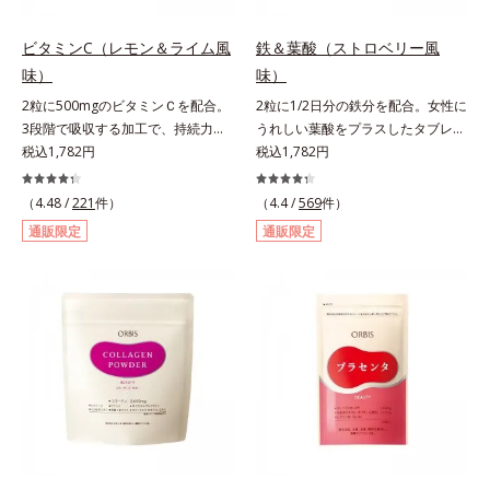
ビタミンC（レモン＆ライム風
鉄＆葉酸（ストロベリー風
味）
味）
2粒に500mgのビタミンＣを配合。
2粒に1/2日分の鉄分を配合。女性に
3段階で吸収する加工で、持続力が
うれしい葉酸をプラスしたタブレッ
ぐんとアップ。ビタミンC（レモン
税込1,782円
トタイプ。2粒にプルーン約50個分
税込1,782円
＆ライム風味）は、栄養機能食品で
（*1）もの鉄分を配合し、さらに女
すビタミンCは、皮膚や粘膜の健康
性周期をサポートする葉酸をプラス
（4.48 /
221
件）
（4.4 /
569
件）
維持を助けるとともに、抗酸化作用
しました。甘酸っぱくて続けやす
通販限定
通販限定
を持つ栄養素です。2粒にレモン約
い、ストロベリー風味です。*1 :
25個分（*1）のビタミンCを配合し
「五訂増補日本食品標準成分表
ました。3段階でゆっくり吸収する
2010」より、プルーン（乾）1個
加工で、持続力を高めています。程
（10.6g）として可食部換算した場
よい酸味で食べやすい、レモン＆ラ
合。
イム風味です。*1 : 社団法人全国清
涼飲料工業会の取り決めに基づきレ
モン果実1個（120g）当り20mgと
して可食部換算した場合。