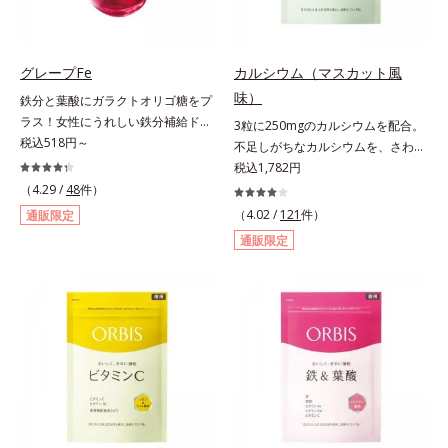
格化しました。オルビスのアロニア
シリーズNo.1の配合量を誇る、ア
ロニアアントシアニン30mg(*)を含
有。さらに年齢ダイエッターをサポ
グレープFe
カルシウム（マスカット風
ートする成分として、研究チームが
味）
鉄分と葉酸にガラクトオリゴ糖をプ
400種以上の植物エキスを試してた
ラス！女性にうれしい鉄分補給ドリ
3粒に250mgのカルシウムを配合。
どり着いたオリーブ葉エキスと、古
ンク。1本に、ほうれん草約2.1束分
税込518円～
不足しがちなカルシウムを、さわや
くからぽかぽか成分として重宝され
(*)の鉄分と、葉酸とガラクトオリゴ
かな甘さのマスカット風味で。3粒
税込1,782円
てきたブラックジンジャー、ケイヒ
糖を配合した、飲みやすい鉄分補給
にお魚約4.5尾分（*1）のカルシウ
も配合しました。大人のやる気を燃
（4.29 /
48
件）
ドリンクです。女性特有の周期をラ
ムを配合したタブレット。どんどん
やし、年齢ダイエットを熱く応援し
（4.02 /
121
件）
通販限定
クにサポートする3つの成分を凝縮
不足していくカルシウムを、手軽に
ます。* スーパーアロニアEXはアロ
通販限定
し、さらに吸収を助けるビタミン
おいしくチャージできる、さわやか
ニアエキスを135mg配合してお
B6、B12とビタミンCを配合。1日
な甘さのマスカット風味です。*1 :
り、その中にアロニアアントシアニ
に必要な鉄分の不足分を効率よく1
「五訂増補日本食品標準成分表
ン30mgが含有されています（2粒
本で補給できます。赤ブドウと白ブ
2010」より、さんま（生）1尾
当り）。
ドウの果汁をすっきり飲みやすくブ
175gとして可食部換算した場合。
レンド。フレッシュな味なので、ゴ
クゴク飲めるおいしさです。* 「五
訂増補日本食品標準成分表2020」
より、ほうれん草（ゆで）1束210g
として可食部換算した場合。