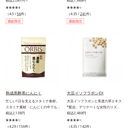
ンの中でも特有成分「クルクミン」
税込2,047円～
負けない健康づくりを。GODポリ
税込1,944円
ぶしが気になったら、軟骨成分に注
を豊富に含む秋ウコンを使用しまし
フェノールを含むバラ科の甜茶に加
目し、毎日に摂り入れて快適に過ご
た。2粒で60mｇも摂れるので、翌
え、3種の植物成分（シソ種子エキ
（4.5 /
56
件）
してみませんか。
（4.35 /
241
件）
日も朝からさわやかに活動できま
ス、シジュウムグァバエキス、黄杞
通販限定
通販限定
す。さらに、ウコンと並んで飲む人
葉エキス）とビタミンEを配合しま
に欠かせないとされるしじみ成分
した。植物由来の成分が、やさしく
「オルニチン」を配合しました。し
作用。眠くなることもないので、仕
じみ約200個分*相当のオルニチン
事はもちろん車を運転するときにも
が、アルギニン、シトルリンととも
大丈夫。いつでも気軽に摂れます。
に働いて、内側からの立ち直りをし
気になる不快感に直接アプローチし
っかりサポートします。お酒や脂っ
て、季節に負けない健康づくりを応
こい食事をした翌日の体調を整えた
援します。「ムズムズしそうで窓を
い方におすすめのサプリメントで
開けるのがコワイ」「ティッシュと
す。＊オルビス調べ
マスクが手放せない」「買い物に行
くのもユウウツ」…そんな方にオス
スメです。
熟成黒酢黒にんにく
大豆イソフラボンEX
忙しい1日を支えるスタミナ食材。
大豆イソフラボンと美凛六草エキス
スタミナ素材・にんにくの中でも良
*配合。デリケートな女性のリズム
質で知られる青森県産の「福地ホワ
税込2,138円
とバランスをサポート！。女性のカ
税込2,489円
イト六片」を発酵・熟成させること
ラダは自分で思うよりもずっとデリ
で、生にんにく時よりポリフェノー
ケート。不安定になりがちな女性の
（4.29 /
156
件）
（4.35 /
142
件）