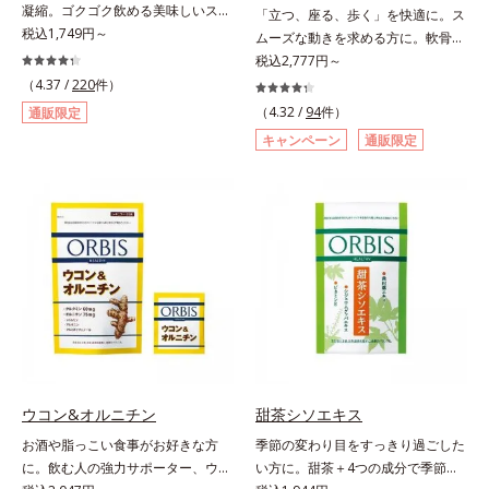
凝縮。ゴクゴク飲める美味しいスム
「立つ、座る、歩く」を快適に。ス
ージーでスッキリ生活をサポート。
税込1,749円～
ムーズな動きを求める方に。軟骨の
酵素と野菜＆果物のパワーで、スッ
構成成分のもととなるグルコサミン
税込2,777円～
キリ生活を応援する、粉末状の酵素
は体内でも作られますが、加齢とと
（4.37 /
220
件）
スムージーです。赤米や大麦などの
もに分解が進行してしまいます。そ
（4.32 /
94
件）
通販限定
9種の素材を、黒・黄・白の3種の麹
こで、オルビスは軟骨成分にこだわ
キャンペーン
通販限定
で発酵させ粉末化。さらに酵素含有
りました。6粒中にグルコサミンを
キウイフルーツ粉末を配合。さらに
1,200mg、しなやかな動きの素とな
日常では摂りづらいスーパーフー
るサメの軟骨成分のコンドロイチン
ド・ウィートグラスや緑黄色野菜な
硫酸を120mg配合。ふしぶしに大
ど、厳選した34種の野菜と果物もた
切なⅡ型コラーゲンをプラスし、ス
っぷり入っており、いろいろな素材
ムーズな動きをサポートします。そ
を手軽に摂取できます。やすらぎの
れらに加え、ハス胚芽エキス、生姜
ローズマリーとペパーミントの2種
エキスも配合。女性想いのサポート
のハーブも入っています。豆乳また
植物素材で、毎日の快適をサポート
は水と混ぜるだけの簡単スムージー
します。飲みやすさにもこだわりま
を毎朝の習慣にして、スッキリ健康
した。ニオイの少ない原料を使用す
＆キレイな毎日を。
ることにより特有臭を軽減。粒も小
ウコン&オルニチン
甜茶シソエキス
さくなっています。年齢を重ねても
お酒や脂っこい食事がお好きな方
季節の変わり目をすっきり過ごした
ハツラツと歩きたい方、よくスポー
に。飲む人の強力サポーター、ウコ
い方に。甜茶＋4つの成分で季節に
ツをする方にもおすすめです。ふし