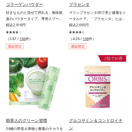
コラーゲンパウダー
プラセンタ
好きなものと混ぜて摂れる、無味無
マリンプラセンタ(R)で美と健康をト
臭のパウダータイプ。専用スプーン
ータルケア。「プラセンタ」とは、
1杯で、ハリと弾力のある毎日に欠
税込2,916円
母から子へ酸素や栄養素をおく
税込2,695円
かせない「コラーゲン」5,000㎎を
る“胎盤”のこと。豊富な栄養素を含
手軽に摂れる美容パウダーです。無
むプラセンタは、みずみずしい美し
（3.87 /
166
件）
（4.26 /
166
件）
味無臭で飲み物や料理に影響がな
さや元気を求める女性の間で大きな
通販限定
通販限定
く、冷たい飲み物にも簡単に溶ける
注目を集めている成分です。豚由来
ので、毎日簡単にキレイを補給でき
のプラセンタが多い中、オルビスは
ます。
鮭由来のプラセンタを採用しまし
た。海洋性プラセンタのみに含まれ
るエラスチンのほか、うるおいをキ
ープするヒアルロン酸、コラーゲ
ン、みずみずしさをアシストするコ
ンドロイチン硫酸など、美しさに磨
きをかける6成分をぎゅっと凝縮。
吸収もスムーズです。
朝美人のグリーン習慣
グルコサミン＆コンドロイチ
ン
34種の野菜＆果物と酵素のチカラを