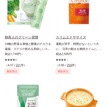
当り）。
サポートします！黒糖きなこ味（カ
ロリー 92kcal ※1食分・本品粉末の
み）やさしい甘さの黒糖とほのかに
香るきなこが溶け合う幸せな味わ
い。たっぷり飲んでも飽きないおい
しさです。
朝美人のグリーン習慣
スリムエクササイズ
34種の野菜＆果物と酵素のチカラを
運動が苦手・時間がないという方
凝縮。ゴクゴク飲める美味しいスム
に。 日常の動きを燃焼タイムに。
ージーでスッキリ生活をサポート。
税込1,749円～
「忙しくて運動する時間がない」
税込2,695円
酵素と野菜＆果物のパワーで、スッ
「生活を変えずにやせたい」といっ
キリ生活を応援する、粉末状の酵素
た声に応えて、「L－カルニチン」
（4.37 /
221
件）
（3.85 /
256
件）
スムージーです。赤米や大麦などの
を4粒に500mg配合しました。カル
通販限定
通販限定
9種の素材を、黒・黄・白の3種の麹
ニチンは肉類に豊富に含まれ、軽や
で発酵させ粉末化。さらに酵素含有
かな動きをサポートする成分。通勤
キウイフルーツ粉末を配合。さらに
や家事など日常の何気ない動きをム
日常では摂りづらいスーパーフー
ダなく利用することで、効率よくウ
ド・ウィートグラスや緑黄色野菜な
エイトダウン＆体型キープを目指し
ど、厳選した34種の野菜と果物もた
ます。さらにL-カルニチンの働きを
っぷり入っており、いろいろな素材
助ける「茶カテキン」、「オクタコ