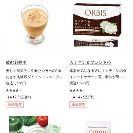
（大豆由来の植物性たんぱく質）を
力に着目！大人の燃焼意欲をサポー
採用しました。吸収が穏やかで、腹
トする、ダイエットサポートサプリ
持ちがいいのもポイントです。体を
メントです。アロニアを研究し続け
作る材料であるたんぱく質12g(*1)
てきたオルビスが高品質のアロニア
をメインに、美を引き出すコラーゲ
にこだわり、その特有成分を抽出。
ン5,000mgも配合。さらにリズムを
安定して一定量配合できるよう、規
支える鉄分やビタミン6種(*2)、食
格化しました。オルビスのアロニア
物繊維など、女性が不足しがちな栄
シリーズNo.1の配合量を誇る、ア
養素を豊富に含み、大人女性の健康
ロニアアントシアニン30mg(*)を含
美を総合的に支えます。甘さ控えめ
有。さらに年齢ダイエッターをサポ
飲む穀物美
カテキン＆ブレンド茶
のカフェオレ味、濃厚な抹茶味の2
ートする成分として、研究チームが
美しく健康的にやせたい方への1食
体型が気になる方に！カテキンのダ
味展開。プロテイン独特のにおいや
400種以上の植物エキスを試してた
おきかえ雑穀ダイエットシェイク。
イエットサポート茶。脂肪が気にな
クセが少なく、水に溶けやすいの
どり着いたオリーブ葉エキスと、古
豆乳や牛乳などと粉を混ぜるだけで
税込1,728円
る食事と一緒にカテキンを。さら
税込1,836円
で、手軽においしくたんぱく質を摂
くからぽかぽか成分として重宝され
簡単、1食おきかえ雑穀ダイエット
に、食物繊維とコーンシルクエキス
れます。*1 1杯分（約27g）当り。
てきたブラックジンジャー、ケイヒ
シェイクです。サクサクッと噛める
で、ぽっこりやからだの巡りをケ
コラーゲン含む。*2 ビタミンB1、
（4.17 /
573
件）
も配合しました。大人のやる気を燃
（4.14 /
973
件）
食感豊かな大豆フレークが、噛むこ
ア。カテキン・コーンシルク・食物
B2、B6、B12、ナイアシン、パン
やし、年齢ダイエットを熱く応援し
通販限定
通販限定
とで食欲を満たしてくれます。さら
繊維のトリプルパワーがダイエット
トテン酸各商品の詳しい情報は商品
ます。* スーパーアロニアEXはアロ
に腹もちが良い食物繊維のグルコマ
をサポートします。
ページをご覧ください。・BEAUTY
ニアエキスを135mg配合してお
ンナンがおなかの中で膨らみ、満足
夏祭りは、こちら
り、その中にアロニアアントシアニ
感をアップ。豊富な栄養素でキレイ
ン30mgが含有されています（2粒
を目指すダイエッターを、内側から