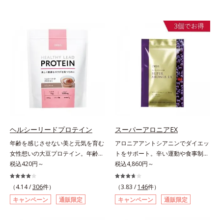
ヘルシーリードプロテイン
スーパーアロニアEX
年齢を感じさせない美と元気を育む
アロニアアントシアニンでダイエッ
女性想いの大豆プロテイン。年齢を
トをサポート。辛い運動や食事制限
感じさせない美と元気を育む、女性
税込420円～
に立ち向かう、大人の“燃える気持
税込4,860円～
想いの大豆プロテインです。1杯で
ち”を応援。年齢を重ねるほど、ダ
不足しがちなたんぱく質を補えま
イエットが続かないと感じる方に。
（4.14 /
306
件）
（3.83 /
146
件）
す。大人女性の食習慣に基づき質と
チョークベリーとも呼ばれる東欧産
キャンペーン
通販限定
キャンペーン
通販限定
量を考え、更年世代の女性に人気の
の健康果実アロニアの、アロニアア
ある脂質が少ないソイプロテイン
ントシアニンのダイエットサポート