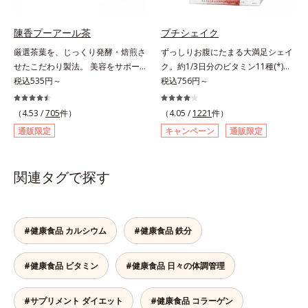
ダイエット中の女性をサポートしま
きます。＊吸収しやすいコラーゲン
す。1日の目安量は2粒だけだから、
ペプチドを使用しています。
陳香プーアール茶
プチシェイク
サッと飲みやすく手軽に続けやす
厳選茶葉を、じっくり発酵・焙煎さ
ずっしりお腹にたまる大満足シェイ
い！ 小さな粒に素材のもつ力をぎ
せたこだわり製法。 美容をサポー
ク。約1/3日分のビタミン11種(*)・
ゅっと閉じ込めた、食べたい女性の
トする没食子（ポリフェノール）配
税込535円～
鉄分・食物繊維配合でダイエットと
税込756円～
ためのおまもりサプリです。
合で、 本格的な味と美容ケアが楽
美容をしっかりサポート。食事とお
しめます。。胃腸にやさしい0kcal
きかえるだけで簡単にカロリーを抑
（4.53 /
705
件）
（4.05 /
1221
件）
の、ダイエット中にうれしいプ―ア
えつつ、果実のいいところをまるご
通販限定
キャンペーン
通販限定
ール茶です。ホットでもアイスでも
と使って栄養バランスUP。食物繊
美味しくいただけます。■陳香プ―
維やビタミン、鉄分などの不足しが
アール茶“陳香（ツンシャン）”と
ちな栄養素をチャージして、健康的
関連タグで探す
は、芳醇な香りとまろやかな味わい
なダイエットを後押しします。さら
を持つ、ハイグレードなプーアール
に牛乳以外に、豆乳やヨーグルトに
茶の証しです。独自の焙煎方式を採
も混ぜることができ、気分や摂りた
用し、茶成分が浸出しやすい若葉だ
い栄養、空腹具合に合わせて食べ方
#健康食品 カルシウム
#健康食品 鉄分
けを使用しました。特有の没食子酸
のアレンジは自由自在！自然な果実
（ボッショクシサン）がダイエット
の味を活かした美味しさで、ハッピ
#健康食品 ビタミン
#健康食品 日々の体調管理
をサポート。香ばしく、まろやかな
ーなダイエットを目指します。* ビ
味わいで、毎日の食事といっしょに
タミンA、B1、B2、B6、B12、C、
お召し上がりいただけます。
D、E、ナイアシン、パントテン
#サプリメント ダイエット
#健康食品 コラーゲン