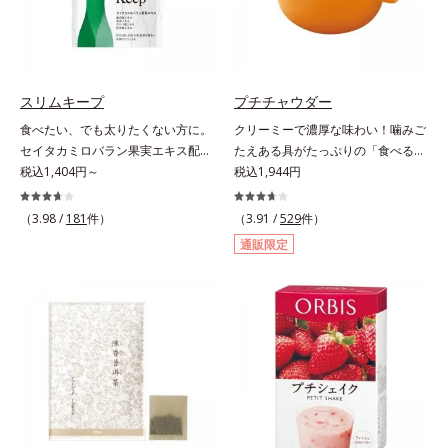
を手軽に摂取できます。やすらぎの
サノール」、ダイエットにも健康に
ローズマリーとペパーミントの2種
も欠かせない「ビタミンB2」の成
のハーブも入っています。豆乳また
分が効率よいダイエットをパワフル
は水と混ぜるだけの簡単スムージー
にサポートします。
を毎朝の習慣にして、スッキリ健康
スリムキープ
プチチャウダー
＆キレイな毎日を。
食べたい、でも太りたくない方に。
クリーミーで濃厚な味わい！噛みご
セイタカミロバラン果実エキス配合
たえある具がたっぷりの「食べる」
の楽しみながら続けるダイエット応
税込1,404円～
スープ。クリーミーなスープに大粒
税込1,944円
援サプリ。ダイエット中なのに食欲
コーンやクルトン、鶏肉のような食
を抑えきれずついつい食べ過ぎてし
感の大豆たんぱくなど、具だくさん
（3.98 /
181
件）
（3.91 /
529
件）
まう時、どうしても甘い物が食べた
の「食べる」スープです。ボリュー
通販限定
い時、つい食べてしまう夜食、断り
ム感のある食べごたえで、お腹にし
きれないお誘い…。そんな時に頼り
っかりたまります。また、ハリとぷ
になる、ダイエット応援サプリメン
るぷる感のある毎日に必要なコラー
トです。ポリフェノール類を豊富に
ゲン*を1,000mgも配合。ダイエッ
含む、アジア圏で古くから伝承され
トによるやつれ感を気にせず、キレ
ている健康果実「セイタカミロバラ
イをサポートします。さらに、食事
ン果実」を配合。さらに桑の葉エキ
制限で心配な栄養面もしっかりカバ
スに加え、健康茶として知られる杜
ー。ビタミン10種とミネラル2種を
仲葉エキスやグァバ葉エキス、茶花
約1/3日分、食物繊維を4.0gも配合
エキスの植物由来の4つの成分が、
し、満腹感と朝のスッキリを期待で