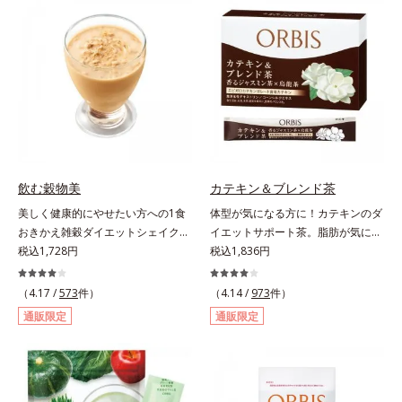
（大豆由来の植物性たんぱく質）を
力に着目！大人の燃焼意欲をサポー
採用しました。吸収が穏やかで、腹
トする、ダイエットサポートサプリ
持ちがいいのもポイントです。体を
メントです。アロニアを研究し続け
作る材料であるたんぱく質12g(*1)
てきたオルビスが高品質のアロニア
をメインに、美を引き出すコラーゲ
にこだわり、その特有成分を抽出。
ン5,000mgも配合。さらにリズムを
安定して一定量配合できるよう、規
支える鉄分やビタミン6種(*2)、食
格化しました。オルビスのアロニア
物繊維など、女性が不足しがちな栄
シリーズNo.1の配合量を誇る、ア
養素を豊富に含み、大人女性の健康
ロニアアントシアニン30mg(*)を含
美を総合的に支えます。甘さ控えめ
有。さらに年齢ダイエッターをサポ
飲む穀物美
カテキン＆ブレンド茶
のカフェオレ味、濃厚な抹茶味の2
ートする成分として、研究チームが
美しく健康的にやせたい方への1食
体型が気になる方に！カテキンのダ
味展開。プロテイン独特のにおいや
400種以上の植物エキスを試してた
おきかえ雑穀ダイエットシェイク。
イエットサポート茶。脂肪が気にな
クセが少なく、水に溶けやすいの
どり着いたオリーブ葉エキスと、古
豆乳や牛乳などと粉を混ぜるだけで
税込1,728円
る食事と一緒にカテキンを。さら
税込1,836円
で、手軽においしくたんぱく質を摂
くからぽかぽか成分として重宝され
簡単、1食おきかえ雑穀ダイエット
に、食物繊維とコーンシルクエキス
れます。*1 1杯分（約27g）当り。
てきたブラックジンジャー、ケイヒ
シェイクです。サクサクッと噛める
で、ぽっこりやからだの巡りをケ
コラーゲン含む。*2 ビタミンB1、
（4.17 /
573
件）
も配合しました。大人のやる気を燃
（4.14 /
973
件）
食感豊かな大豆フレークが、噛むこ
ア。カテキン・コーンシルク・食物
B2、B6、B12、ナイアシン、パン
やし、年齢ダイエットを熱く応援し
通販限定
通販限定
とで食欲を満たしてくれます。さら
繊維のトリプルパワーがダイエット
トテン酸各商品の詳しい情報は商品
ます。* スーパーアロニアEXはアロ
に腹もちが良い食物繊維のグルコマ
をサポートします。
ページをご覧ください。・BEAUTY
ニアエキスを135mg配合してお
ンナンがおなかの中で膨らみ、満足
夏祭りは、こちら
り、その中にアロニアアントシアニ
感をアップ。豊富な栄養素でキレイ
ン30mgが含有されています（2粒
を目指すダイエッターを、内側から