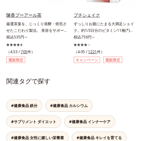
ダイエット中の女性をサポートしま
きます。＊吸収しやすいコラーゲン
す。1日の目安量は2粒だけだから、
ペプチドを使用しています。
陳香プーアール茶
プチシェイク
サッと飲みやすく手軽に続けやす
厳選茶葉を、じっくり発酵・焙煎さ
ずっしりお腹にたまる大満足シェイ
い！ 小さな粒に素材のもつ力をぎ
せたこだわり製法。 美容をサポー
ク。約1/3日分のビタミン11種(*)・
ゅっと閉じ込めた、食べたい女性の
トする没食子（ポリフェノール）配
税込535円～
鉄分・食物繊維配合でダイエットと
税込756円～
ためのおまもりサプリです。
合で、 本格的な味と美容ケアが楽
美容をしっかりサポート。食事とお
しめます。。胃腸にやさしい0kcal
きかえるだけで簡単にカロリーを抑
（4.53 /
705
件）
（4.05 /
1221
件）
の、ダイエット中にうれしいプ―ア
えつつ、果実のいいところをまるご
通販限定
キャンペーン
通販限定
ール茶です。ホットでもアイスでも
と使って栄養バランスUP。食物繊
美味しくいただけます。■陳香プ―
維やビタミン、鉄分などの不足しが
アール茶“陳香（ツンシャン）”と
ちな栄養素をチャージして、健康的
関連タグで探す
は、芳醇な香りとまろやかな味わい
なダイエットを後押しします。さら
を持つ、ハイグレードなプーアール
に牛乳以外に、豆乳やヨーグルトに
茶の証しです。独自の焙煎方式を採
も混ぜることができ、気分や摂りた
用し、茶成分が浸出しやすい若葉だ
い栄養、空腹具合に合わせて食べ方
#健康食品 鉄分
#健康食品 カルシウム
けを使用しました。特有の没食子酸
のアレンジは自由自在！自然な果実
（ボッショクシサン）がダイエット
の味を活かした美味しさで、ハッピ
#サプリメント ダイエット
#健康食品 インナーケア
をサポート。香ばしく、まろやかな
ーなダイエットを目指します。* ビ
味わいで、毎日の食事といっしょに
タミンA、B1、B2、B6、B12、C、
お召し上がりいただけます。
D、E、ナイアシン、パントテン
#健康食品 女性に嬉しい栄養素
#健康食品 キレイを育てる