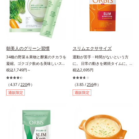
当り）。
サポートします！黒糖きなこ味（カ
ロリー 92kcal ※1食分・本品粉末の
み）やさしい甘さの黒糖とほのかに
香るきなこが溶け合う幸せな味わ
い。たっぷり飲んでも飽きないおい
しさです。
朝美人のグリーン習慣
スリムエクササイズ
34種の野菜＆果物と酵素のチカラを
運動が苦手・時間がないという方
凝縮。ゴクゴク飲める美味しいスム
に。 日常の動きを燃焼タイムに。
ージーでスッキリ生活をサポート。
税込1,749円～
「忙しくて運動する時間がない」
税込2,695円
酵素と野菜＆果物のパワーで、スッ
「生活を変えずにやせたい」といっ
キリ生活を応援する、粉末状の酵素
た声に応えて、「L－カルニチン」
（4.37 /
220
件）
（3.85 /
256
件）
スムージーです。赤米や大麦などの
を4粒に500mg配合しました。カル
通販限定
通販限定
9種の素材を、黒・黄・白の3種の麹
ニチンは肉類に豊富に含まれ、軽や
で発酵させ粉末化。さらに酵素含有
かな動きをサポートする成分。通勤
キウイフルーツ粉末を配合。さらに
や家事など日常の何気ない動きをム
日常では摂りづらいスーパーフー
ダなく利用することで、効率よくウ
ド・ウィートグラスや緑黄色野菜な
エイトダウン＆体型キープを目指し
ど、厳選した34種の野菜と果物もた
ます。さらにL-カルニチンの働きを
っぷり入っており、いろいろな素材
助ける「茶カテキン」、「オクタコ