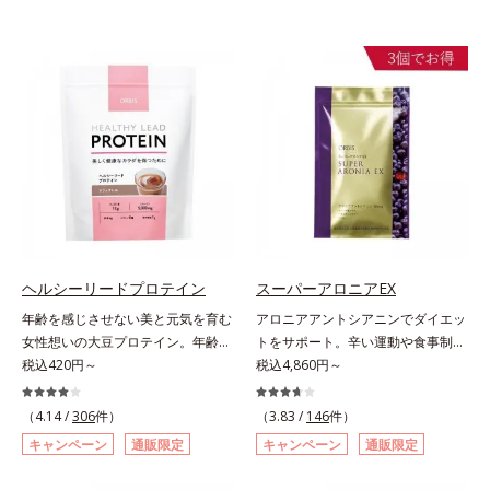
ヘルシーリードプロテイン
スーパーアロニアEX
年齢を感じさせない美と元気を育む
アロニアアントシアニンでダイエッ
女性想いの大豆プロテイン。年齢を
トをサポート。辛い運動や食事制限
感じさせない美と元気を育む、女性
税込420円～
に立ち向かう、大人の“燃える気持
税込4,860円～
想いの大豆プロテインです。1杯で
ち”を応援。年齢を重ねるほど、ダ
不足しがちなたんぱく質を補えま
イエットが続かないと感じる方に。
（4.14 /
306
件）
（3.83 /
146
件）
す。大人女性の食習慣に基づき質と
チョークベリーとも呼ばれる東欧産
キャンペーン
通販限定
キャンペーン
通販限定
量を考え、更年世代の女性に人気の
の健康果実アロニアの、アロニアア
ある脂質が少ないソイプロテイン
ントシアニンのダイエットサポート