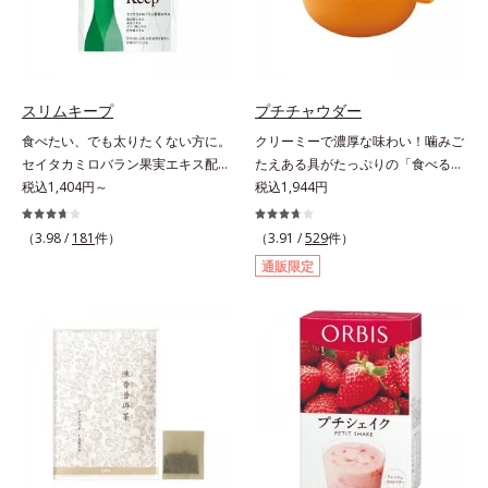
を手軽に摂取できます。やすらぎの
サノール」、ダイエットにも健康に
ローズマリーとペパーミントの2種
も欠かせない「ビタミンB2」の成
のハーブも入っています。豆乳また
分が効率よいダイエットをパワフル
は水と混ぜるだけの簡単スムージー
にサポートします。
を毎朝の習慣にして、スッキリ健康
スリムキープ
プチチャウダー
＆キレイな毎日を。
食べたい、でも太りたくない方に。
クリーミーで濃厚な味わい！噛みご
セイタカミロバラン果実エキス配合
たえある具がたっぷりの「食べる」
の楽しみながら続けるダイエット応
税込1,404円～
スープ。クリーミーなスープに大粒
税込1,944円
援サプリ。ダイエット中なのに食欲
コーンやクルトン、鶏肉のような食
を抑えきれずついつい食べ過ぎてし
感の大豆たんぱくなど、具だくさん
（3.98 /
181
件）
（3.91 /
529
件）
まう時、どうしても甘い物が食べた
の「食べる」スープです。ボリュー
通販限定
い時、つい食べてしまう夜食、断り
ム感のある食べごたえで、お腹にし
きれないお誘い…。そんな時に頼り
っかりたまります。また、ハリとぷ
になる、ダイエット応援サプリメン
るぷる感のある毎日に必要なコラー
トです。ポリフェノール類を豊富に
ゲン*を1,000mgも配合。ダイエッ
含む、アジア圏で古くから伝承され
トによるやつれ感を気にせず、キレ
ている健康果実「セイタカミロバラ
イをサポートします。さらに、食事
ン果実」を配合。さらに桑の葉エキ
制限で心配な栄養面もしっかりカバ
スに加え、健康茶として知られる杜
ー。ビタミン10種とミネラル2種を
仲葉エキスやグァバ葉エキス、茶花
約1/3日分、食物繊維を4.0gも配合
エキスの植物由来の4つの成分が、
し、満腹感と朝のスッキリを期待で