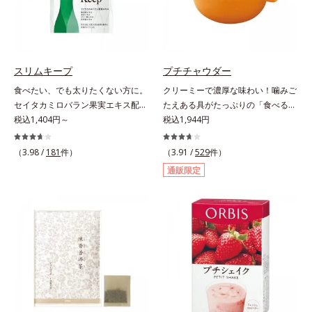
を手軽に摂取できます。やすらぎの
サノール」、ダイエットにも健康に
ローズマリーとペパーミントの2種
も欠かせない「ビタミンB2」の成
のハーブも入っています。豆乳また
分が効率よいダイエットをパワフル
は水と混ぜるだけの簡単スムージー
にサポートします。
を毎朝の習慣にして、スッキリ健康
スリムキープ
プチチャウダー
＆キレイな毎日を。
食べたい、でも太りたくない方に。
クリーミーで濃厚な味わい！噛みご
セイタカミロバラン果実エキス配合
たえある具がたっぷりの「食べる」
の楽しみながら続けるダイエット応
税込1,404円～
スープ。クリーミーなスープに大粒
税込1,944円
援サプリ。ダイエット中なのに食欲
コーンやクルトン、鶏肉のような食
を抑えきれずついつい食べ過ぎてし
感の大豆たんぱくなど、具だくさん
（3.98 /
181
件）
（3.91 /
529
件）
まう時、どうしても甘い物が食べた
の「食べる」スープです。ボリュー
通販限定
い時、つい食べてしまう夜食、断り
ム感のある食べごたえで、お腹にし
きれないお誘い…。そんな時に頼り
っかりたまります。また、ハリとぷ
になる、ダイエット応援サプリメン
るぷる感のある毎日に必要なコラー
トです。ポリフェノール類を豊富に
ゲン*を1,000mgも配合。ダイエッ
含む、アジア圏で古くから伝承され
トによるやつれ感を気にせず、キレ
ている健康果実「セイタカミロバラ
イをサポートします。さらに、食事
ン果実」を配合。さらに桑の葉エキ
制限で心配な栄養面もしっかりカバ
スに加え、健康茶として知られる杜
ー。ビタミン10種とミネラル2種を
仲葉エキスやグァバ葉エキス、茶花
約1/3日分、食物繊維を4.0gも配合
エキスの植物由来の4つの成分が、
し、満腹感と朝のスッキリを期待で