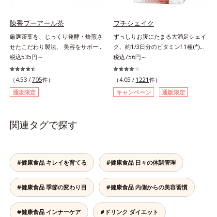
ダイエット中の女性をサポートしま
きます。＊吸収しやすいコラーゲン
す。1日の目安量は2粒だけだから、
ペプチドを使用しています。
陳香プーアール茶
プチシェイク
サッと飲みやすく手軽に続けやす
厳選茶葉を、じっくり発酵・焙煎さ
ずっしりお腹にたまる大満足シェイ
い！ 小さな粒に素材のもつ力をぎ
せたこだわり製法。 美容をサポー
ク。約1/3日分のビタミン11種(*)・
ゅっと閉じ込めた、食べたい女性の
トする没食子（ポリフェノール）配
税込535円～
鉄分・食物繊維配合でダイエットと
税込756円～
ためのおまもりサプリです。
合で、 本格的な味と美容ケアが楽
美容をしっかりサポート。食事とお
しめます。。胃腸にやさしい0kcal
きかえるだけで簡単にカロリーを抑
（4.53 /
705
件）
（4.05 /
1221
件）
の、ダイエット中にうれしいプ―ア
えつつ、果実のいいところをまるご
通販限定
キャンペーン
通販限定
ール茶です。ホットでもアイスでも
と使って栄養バランスUP。食物繊
美味しくいただけます。■陳香プ―
維やビタミン、鉄分などの不足しが
アール茶“陳香（ツンシャン）”と
ちな栄養素をチャージして、健康的
関連タグで探す
は、芳醇な香りとまろやかな味わい
なダイエットを後押しします。さら
を持つ、ハイグレードなプーアール
に牛乳以外に、豆乳やヨーグルトに
茶の証しです。独自の焙煎方式を採
も混ぜることができ、気分や摂りた
用し、茶成分が浸出しやすい若葉だ
い栄養、空腹具合に合わせて食べ方
#健康食品 キレイを育てる
#健康食品 日々の体調管理
けを使用しました。特有の没食子酸
のアレンジは自由自在！自然な果実
（ボッショクシサン）がダイエット
の味を活かした美味しさで、ハッピ
#健康食品 季節の変わり目
#健康食品 内側からの美容習慣
をサポート。香ばしく、まろやかな
ーなダイエットを目指します。* ビ
味わいで、毎日の食事といっしょに
タミンA、B1、B2、B6、B12、C、
お召し上がりいただけます。
D、E、ナイアシン、パントテン
#健康食品 インナーケア
#ドリンク ダイエット