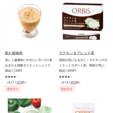
（大豆由来の植物性たんぱく質）を
力に着目！大人の燃焼意欲をサポー
採用しました。吸収が穏やかで、腹
トする、ダイエットサポートサプリ
持ちがいいのもポイントです。体を
メントです。アロニアを研究し続け
作る材料であるたんぱく質12g(*1)
てきたオルビスが高品質のアロニア
をメインに、美を引き出すコラーゲ
にこだわり、その特有成分を抽出。
ン5,000mgも配合。さらにリズムを
安定して一定量配合できるよう、規
支える鉄分やビタミン6種(*2)、食
格化しました。オルビスのアロニア
物繊維など、女性が不足しがちな栄
シリーズNo.1の配合量を誇る、ア
養素を豊富に含み、大人女性の健康
ロニアアントシアニン30mg(*)を含
美を総合的に支えます。甘さ控えめ
有。さらに年齢ダイエッターをサポ
飲む穀物美
カテキン＆ブレンド茶
のカフェオレ味、濃厚な抹茶味の2
ートする成分として、研究チームが
美しく健康的にやせたい方への1食
体型が気になる方に！カテキンのダ
味展開。プロテイン独特のにおいや
400種以上の植物エキスを試してた
おきかえ雑穀ダイエットシェイク。
イエットサポート茶。脂肪が気にな
クセが少なく、水に溶けやすいの
どり着いたオリーブ葉エキスと、古
豆乳や牛乳などと粉を混ぜるだけで
税込1,728円
る食事と一緒にカテキンを。さら
税込1,836円
で、手軽においしくたんぱく質を摂
くからぽかぽか成分として重宝され
簡単、1食おきかえ雑穀ダイエット
に、食物繊維とコーンシルクエキス
れます。*1 1杯分（約27g）当り。
てきたブラックジンジャー、ケイヒ
シェイクです。サクサクッと噛める
で、ぽっこりやからだの巡りをケ
コラーゲン含む。*2 ビタミンB1、
（4.17 /
573
件）
も配合しました。大人のやる気を燃
（4.14 /
973
件）
食感豊かな大豆フレークが、噛むこ
ア。カテキン・コーンシルク・食物
B2、B6、B12、ナイアシン、パン
やし、年齢ダイエットを熱く応援し
通販限定
通販限定
とで食欲を満たしてくれます。さら
繊維のトリプルパワーがダイエット
トテン酸各商品の詳しい情報は商品
ます。* スーパーアロニアEXはアロ
に腹もちが良い食物繊維のグルコマ
をサポートします。
ページをご覧ください。・BEAUTY
ニアエキスを135mg配合してお
ンナンがおなかの中で膨らみ、満足
夏祭りは、こちら
り、その中にアロニアアントシアニ
感をアップ。豊富な栄養素でキレイ
ン30mgが含有されています（2粒
を目指すダイエッターを、内側から