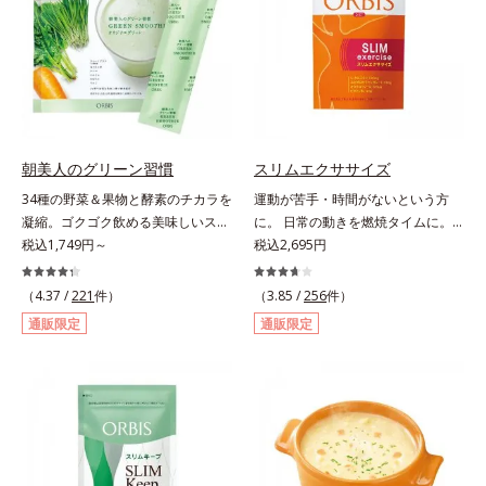
当り）。
サポートします！黒糖きなこ味（カ
ロリー 92kcal ※1食分・本品粉末の
み）やさしい甘さの黒糖とほのかに
香るきなこが溶け合う幸せな味わ
い。たっぷり飲んでも飽きないおい
しさです。
朝美人のグリーン習慣
スリムエクササイズ
34種の野菜＆果物と酵素のチカラを
運動が苦手・時間がないという方
凝縮。ゴクゴク飲める美味しいスム
に。 日常の動きを燃焼タイムに。
ージーでスッキリ生活をサポート。
税込1,749円～
「忙しくて運動する時間がない」
税込2,695円
酵素と野菜＆果物のパワーで、スッ
「生活を変えずにやせたい」といっ
キリ生活を応援する、粉末状の酵素
た声に応えて、「L－カルニチン」
（4.37 /
221
件）
（3.85 /
256
件）
スムージーです。赤米や大麦などの
を4粒に500mg配合しました。カル
通販限定
通販限定
9種の素材を、黒・黄・白の3種の麹
ニチンは肉類に豊富に含まれ、軽や
で発酵させ粉末化。さらに酵素含有
かな動きをサポートする成分。通勤
キウイフルーツ粉末を配合。さらに
や家事など日常の何気ない動きをム
日常では摂りづらいスーパーフー
ダなく利用することで、効率よくウ
ド・ウィートグラスや緑黄色野菜な
エイトダウン＆体型キープを目指し
ど、厳選した34種の野菜と果物もた
ます。さらにL-カルニチンの働きを
っぷり入っており、いろいろな素材
助ける「茶カテキン」、「オクタコ