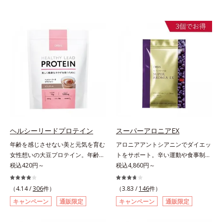
ヘルシーリードプロテイン
スーパーアロニアEX
年齢を感じさせない美と元気を育む
アロニアアントシアニンでダイエッ
女性想いの大豆プロテイン。年齢を
トをサポート。辛い運動や食事制限
感じさせない美と元気を育む、女性
税込420円～
に立ち向かう、大人の“燃える気持
税込4,860円～
想いの大豆プロテインです。1杯で
ち”を応援。年齢を重ねるほど、ダ
不足しがちなたんぱく質を補えま
イエットが続かないと感じる方に。
（4.14 /
306
件）
（3.83 /
146
件）
す。大人女性の食習慣に基づき質と
チョークベリーとも呼ばれる東欧産
キャンペーン
通販限定
キャンペーン
通販限定
量を考え、更年世代の女性に人気の
の健康果実アロニアの、アロニアア
ある脂質が少ないソイプロテイン
ントシアニンのダイエットサポート