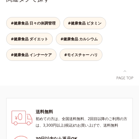
にこそおすすめ。さらに、分子が小
の香りや味をできるだけカットし
さく吸収されやすい「低分子コラー
た、まるでフルーツゼリーのように
ゲン」を1本にたっぷり10,000mg
みずみずしいゼリーです。個包装の
配合。サポート成分のビタミンC、
#健康食品 日々の体調管理
#健康食品 ビタミン
スティックタイプだから、いつでも
スムーズに届けるヒハツエキスも加
どこでも片手でおいしくコラーゲン
わることで、毎日のハリ・ツヤをし
をチャージできます。年齢と共に気
#健康食品 ダイエット
#健康食品 カルシウム
っかりと応援します。山形県産の
になる悩みも、おやつやデザート時
ラ・フランス果汁を使用した、すっ
にぷるんっと食べて解消を目指しま
きり飲みやすい味わい。ノンカフェ
#健康食品 インナーケア
#モイスチャー ハリ
しょう。脂肪分ゼロ＆1袋20kcal
インのため、大事なイベント前のケ
で、ダイエット中でも安心です。各
アとして、おやすみ前にもおすすめ
商品の詳しい情報は商品ページをご
です。各商品の詳しい情報は商品ペ
覧ください。・BEAUTY夏祭りは、
ージをご覧ください。・BEAUTY夏
こちら
祭りは、こちら
送料無料
初めての方は、全国送料無料、2回目以降のご利用の方
は、3,300円以上(税込)のお買い上げで、送料無料
30日以内なら返品OK