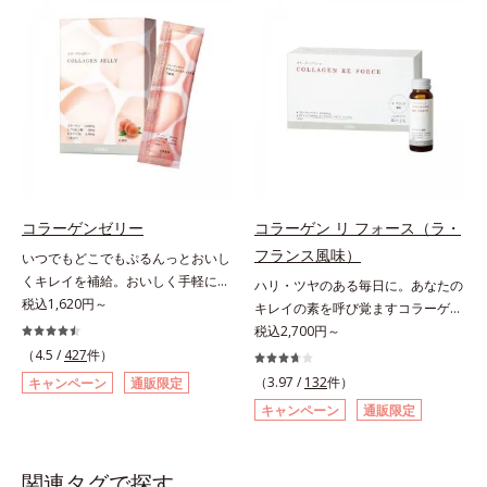
食品（トクホ）のインナースキンケ
ます。
アです。“飲むスキンケア”だから、
顔だけでなく、背中や足など、スキ
ンケア機能は全身にも。なかなか手
が回らない、ボディの乾燥対策にも
おすすめです。ゆずの爽やかな香り
とすっきりとした酸味が特徴の「ゆ
ず風味」、芳醇なマスカットの香り
とさっぱりとした酸味が楽しめる
「マスカット風味」、ピーチの甘い
コラーゲンゼリー
コラーゲン リ フォース（ラ・
香りと爽やかな甘味が楽しめる「ピ
フランス風味）
いつでもどこでもぷるんっとおいし
ーチ風味」の3種のフレーバーをご
くキレイを補給。おいしく手軽にキ
ハリ・ツヤのある毎日に。あなたの
用意。その日の気分に合わせてチョ
レイをチャージ！ おやつ感覚でハ
税込1,620円～
キレイの素を呼び覚ますコラーゲン
イスできるから、より飽きにくく、
リと弾力のある毎日に欠かせない人
ドリンク。体内のコラーゲンに着目
税込2,700円～
水なしで飲めるから、毎日手軽にお
気のコラーゲンを補給できる、ステ
したコラーゲンドリンクです。秘密
いしく続けられます。*1 販売商品
（4.5 /
427
件）
ィック型ゼリーです。吸収が早い、
はレモンバームエキス。コラーゲン
として。*2 許可表示：本品に含ま
（3.97 /
132
件）
キャンペーン
通販限定
分子の小さなコラーゲンが1袋にた
と相性のいい美容素材を配合するこ
れる米胚芽由来のグルコシルセラミ
キャンペーン
通販限定
っぷり1,000mg！さらにたった1g
とで、あなたに眠るキレイの因子を
ドは、肌の水分を逃しにくくするた
で約6リットルもの保水力をもつと
呼び覚まします。「コラーゲンを摂
め、肌の乾燥が気になる方に適して
言われるヒアルロン酸に、ビタミン
るだけでは実感しにくい」という方
います。
関連タグで探す
B6も加えました。コラーゲン特有