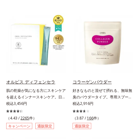
オルビス ディフェンセラ
コラーゲンパウダー
肌の乾燥が気になる方にスキンケア
好きなものと混ぜて摂れる、無味無
を超えるインナースキンケア。日本
臭のパウダータイプ。専用スプーン
初(*1)“肌にもトクホ(*2)”！肌の乾燥
税込3,456円
1杯で、ハリと弾力のある毎日に欠
税込2,916円
が気になる方に。高純度に精製した
かせない「コラーゲン」5,000㎎を
米胚芽由来のグルコシルセラミドを
手軽に摂れる美容パウダーです。無
（4.43 /
2265
件）
（3.87 /
166
件）
配合。「肌の水分を逃しにくくする
味無臭で飲み物や料理に影響がな
キャンペーン
通販限定
通販限定
ため、肌の乾燥が気になる方に適し
く、冷たい飲み物にも簡単に溶ける
ている」と許可された、特定保健用
ので、毎日簡単にキレイを補給でき