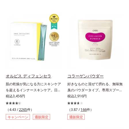
オルビス ディフェンセラ
コラーゲンパウダー
肌の乾燥が気になる方にスキンケア
好きなものと混ぜて摂れる、無味無
を超えるインナースキンケア。日本
臭のパウダータイプ。専用スプーン
初(*1)“肌にもトクホ(*2)”！肌の乾燥
税込3,456円
1杯で、ハリと弾力のある毎日に欠
税込2,916円
が気になる方に。高純度に精製した
かせない「コラーゲン」5,000㎎を
米胚芽由来のグルコシルセラミドを
手軽に摂れる美容パウダーです。無
（4.43 /
2265
件）
（3.87 /
166
件）
配合。「肌の水分を逃しにくくする
味無臭で飲み物や料理に影響がな
キャンペーン
通販限定
通販限定
ため、肌の乾燥が気になる方に適し
く、冷たい飲み物にも簡単に溶ける
ている」と許可された、特定保健用
ので、毎日簡単にキレイを補給でき