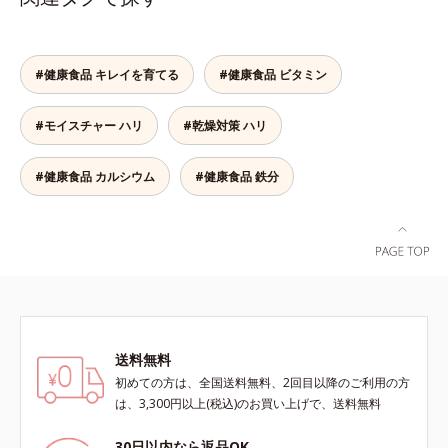
にこそおすすめ。さらに、分子が小
の香りや味をできるだけカットし
さく吸収されやすい「低分子コラー
た、まるでフルーツゼリーのように
ゲン」を1本にたっぷり10,000mg
みずみずしいゼリーです。個包装の
配合。サポート成分のビタミンC、
#健康食品 キレイを育てる
#健康食品 ビタミン
スティックタイプだから、いつでも
スムーズに届けるヒハツエキスも加
どこでも片手でおいしくコラーゲン
わることで、毎日のハリ・ツヤをし
をチャージできます。年齢と共に気
#モイスチャー ハリ
#乾燥対策 ハリ
っかりと応援します。山形県産の
になる悩みも、おやつやデザート時
ラ・フランス果汁を使用した、すっ
にぷるんっと食べて解消を目指しま
きり飲みやすい味わい。ノンカフェ
#健康食品 カルシウム
#健康食品 鉄分
しょう。脂肪分ゼロ＆1袋20kcal
インのため、大事なイベント前のケ
で、ダイエット中でも安心です。各
アとして、おやすみ前にもおすすめ
商品の詳しい情報は商品ページをご
です。各商品の詳しい情報は商品ペ
覧ください。・BEAUTY夏祭りは、
ージをご覧ください。・BEAUTY夏
こちら
祭りは、こちら
送料無料
初めての方は、全国送料無料、2回目以降のご利用の方
は、3,300円以上(税込)のお買い上げで、送料無料
30日以内なら返品OK