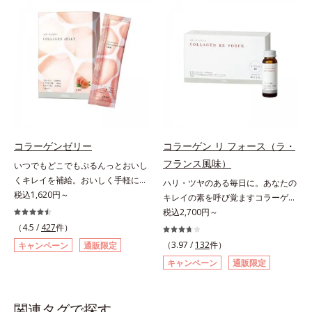
食品（トクホ）のインナースキンケ
ます。
アです。“飲むスキンケア”だから、
顔だけでなく、背中や足など、スキ
ンケア機能は全身にも。なかなか手
が回らない、ボディの乾燥対策にも
おすすめです。ゆずの爽やかな香り
とすっきりとした酸味が特徴の「ゆ
ず風味」、芳醇なマスカットの香り
とさっぱりとした酸味が楽しめる
「マスカット風味」、ピーチの甘い
コラーゲンゼリー
コラーゲン リ フォース（ラ・
香りと爽やかな甘味が楽しめる「ピ
フランス風味）
いつでもどこでもぷるんっとおいし
ーチ風味」の3種のフレーバーをご
くキレイを補給。おいしく手軽にキ
ハリ・ツヤのある毎日に。あなたの
用意。その日の気分に合わせてチョ
レイをチャージ！ おやつ感覚でハ
税込1,620円～
キレイの素を呼び覚ますコラーゲン
イスできるから、より飽きにくく、
リと弾力のある毎日に欠かせない人
ドリンク。体内のコラーゲンに着目
税込2,700円～
水なしで飲めるから、毎日手軽にお
気のコラーゲンを補給できる、ステ
したコラーゲンドリンクです。秘密
いしく続けられます。*1 販売商品
（4.5 /
427
件）
ィック型ゼリーです。吸収が早い、
はレモンバームエキス。コラーゲン
として。*2 許可表示：本品に含ま
（3.97 /
132
件）
キャンペーン
通販限定
分子の小さなコラーゲンが1袋にた
と相性のいい美容素材を配合するこ
れる米胚芽由来のグルコシルセラミ
キャンペーン
通販限定
っぷり1,000mg！さらにたった1g
とで、あなたに眠るキレイの因子を
ドは、肌の水分を逃しにくくするた
で約6リットルもの保水力をもつと
呼び覚まします。「コラーゲンを摂
め、肌の乾燥が気になる方に適して
言われるヒアルロン酸に、ビタミン
るだけでは実感しにくい」という方
います。
関連タグで探す
B6も加えました。コラーゲン特有