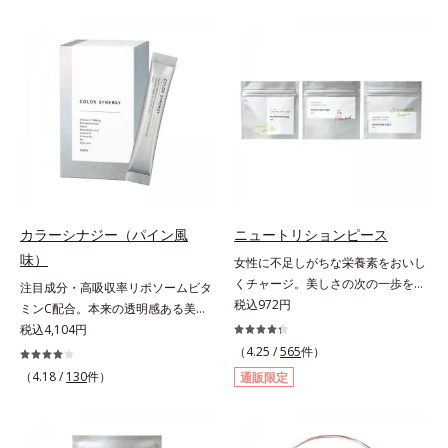
（大豆由来の植物性たんぱく質）を
リース加工でじっくり時間をかけて
採用しました。吸収が穏やかで、腹
放出されます。またすこやかな美し
持ちがいいのもポイントです。体を
さのために、和漢植物由来成分とセ
作る材料であるたんぱく質12g(*1)
ラミドをプラス。さらにストレス社
をメインに、美を引き出すコラーゲ
会に負けないためのGABAも配合し
ン5,000mgも配合。さらにリズムを
ました。現代社会を生き抜く女性の
支える鉄分やビタミン6種(*2)、食
すこやかな毎日を応援します。
物繊維など、女性が不足しがちな栄
養素を豊富に含み、大人女性の健康
美を総合的に支えます。甘さ控えめ
のカフェオレ味、濃厚な抹茶味の2
カラーシナジー（パイン風
ニュートリションピース
味展開。プロテイン独特のにおいや
味）
女性に不足しがちな栄養素をおいし
クセが少なく、水に溶けやすいの
くチャージ。美しさの次の一歩を引
で、手軽においしくたんぱく質を摂
注目成分・高吸収率リポソームビタ
き出すタブレット。現代女性に不足
税込972円
れます。*1 1杯分（約27g）当り。
ミンC配合。本来の透明感ある美し
しがちな栄養素に着目。ぽいっとひ
コラーゲン含む。*2 ビタミンB1、
さを目指す美容サプリメント。みん
税込4,104円
と口補いやすい６種類の「キレイの
B2、B6、B12、ナイアシン、パン
なが目指す美しさのゴールは、透明
（4.25 /
565
件）
素」、タブレットタイプのサプリメ
トテン酸各商品の詳しい情報は商品
感でした。注目成分リポソームビタ
（4.18 /
130
件）
通販限定
ントシリーズです。女性の不足栄養
ページをご覧ください。・BEAUTY
ミンC配合、本来の透明感を引き出
素No.1 鉄分に葉酸をプラス、印象
夏祭りは、こちら
す美容サプリメントです。美容に嬉
づける晴れやかな表情を目指す「鉄
しい効果を持つビタミンCには、口