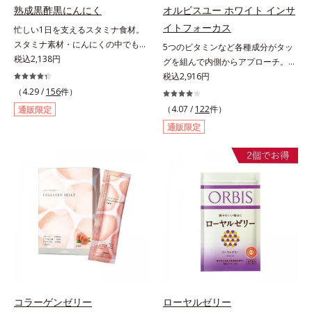
スメです。
熟成黒酢黒にんにく
オルビスユー ホワイト インサ
イトフォーカス
忙しい1日を支えるスタミナ食材。
スタミナ素材・にんにくの中でも良
5つのビタミンなど各種成分がタッ
質で知られる青森県産の「福地ホワ
税込2,138円
グを組んで内側からアプローチ。透
イト六片」を発酵・熟成させること
明感のある美しさをサポートする成
税込2,916円
で、生にんにく時よりポリフェノー
分を凝縮した美容サプリです。L-シ
（4.29 /
156
件）
ルやアミノ酸量をぐんとパワーアッ
スチンや植物エキス、ビタミンCを
（4.07 /
122
件）
通販限定
プさせました。さらに、へとへと対
はじめとした5つのビタミンによっ
通販限定
策に欠かせない“黒酢”（クエン酸が
て、多角的にアプローチ。さらに南
豊富）と黒酢の副産物“もろみ”（ビ
国の強い日差しにも負けずに育つグ
タミン類を贅沢に含む）の2つを配
ァバ葉エキスもプラスしました。体
合し、元気を底上げします。また、
の内側から美しさに磨きをかけたい
ソフトカプセルを採用しニオイを閉
方を応援します！
じ込め、ローズマリー抽出物を配合
することで、飲む時も飲んだ後も臭
わず爽やかにカバーします。
コラーゲンゼリー
ローヤルゼリー