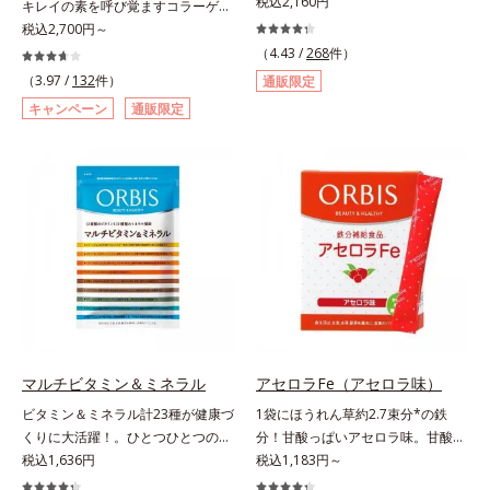
に19種類の成分が一度に摂れる！。
税込2,160円
キレイの素を呼び覚ますコラーゲン
商品の詳しい情報は商品ページをご
必要な分だけビタミンAに変換され
ドリンク。体内のコラーゲンに着目
税込2,700円～
覧ください。・BEAUTY夏祭りは、
るβ-カロテン、一部にタイムリリー
したコラーゲンドリンクです。秘密
こちら
（4.43 /
268
件）
ス加工を施したビタミンC、3種の
はレモンバームエキス。コラーゲン
（3.97 /
132
件）
通販限定
ビタミンEを中心に、注目成分のコ
と相性のいい美容素材を配合するこ
キャンペーン
通販限定
エンザイムQ10やポリフェノールの
とで、あなたに眠るキレイの因子を
一種であるライチ種子エキスなども
呼び覚まします。「コラーゲンを摂
配合しました。成分同士は、互いに
るだけでは実感しにくい」という方
助け合って働く性質があるため、そ
にこそおすすめ。さらに、分子が小
れぞれの役割や相性を考え抜き、独
さく吸収されやすい「低分子コラー
自成分ネットワークを完成。バラン
ゲン」を1本にたっぷり10,000mg
スの良い配合でハードな毎日を頼も
配合。サポート成分のビタミンC、
しくサポートします。また、携帯に
スムーズに届けるヒハツエキスも加
便利な個包装なので、手軽にビタミ
わることで、毎日のハリ・ツヤをし
ンを補給できます。
っかりと応援します。山形県産の
ラ・フランス果汁を使用した、すっ
きり飲みやすい味わい。ノンカフェ
マルチビタミン＆ミネラル
アセロラFe（アセロラ味）
インのため、大事なイベント前のケ
ビタミン＆ミネラル計23種が健康づ
1袋にほうれん草約2.7束分*の鉄
アとして、おやすみ前にもおすすめ
くりに大活躍！。ひとつひとつの栄
分！甘酸っぱいアセロラ味。甘酸っ
です。各商品の詳しい情報は商品ペ
養素をていねいに量り、ビタミン13
税込1,636円
ぱいさわやかな味の「アセロラFe」
税込1,183円～
ージをご覧ください。・BEAUTY夏
種類は1/2日分、ミネラル10種は1/3
は、口の中でサッと溶ける顆粒タイ
祭りは、こちら