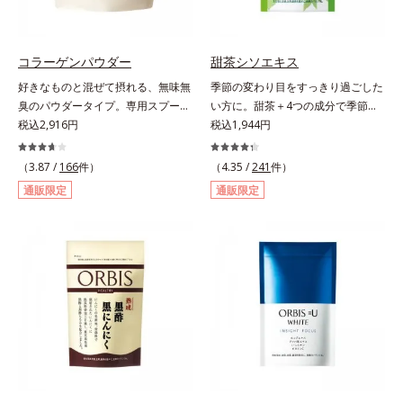
しさです。
コラーゲンパウダー
甜茶シソエキス
好きなものと混ぜて摂れる、無味無
季節の変わり目をすっきり過ごした
臭のパウダータイプ。専用スプーン
い方に。甜茶＋4つの成分で季節に
1杯で、ハリと弾力のある毎日に欠
税込2,916円
負けない健康づくりを。GODポリ
税込1,944円
かせない「コラーゲン」5,000㎎を
フェノールを含むバラ科の甜茶に加
手軽に摂れる美容パウダーです。無
え、3種の植物成分（シソ種子エキ
（3.87 /
166
件）
（4.35 /
241
件）
味無臭で飲み物や料理に影響がな
ス、シジュウムグァバエキス、黄杞
通販限定
通販限定
く、冷たい飲み物にも簡単に溶ける
葉エキス）とビタミンEを配合しま
ので、毎日簡単にキレイを補給でき
した。植物由来の成分が、やさしく
ます。
作用。眠くなることもないので、仕
事はもちろん車を運転するときにも
大丈夫。いつでも気軽に摂れます。
気になる不快感に直接アプローチし
て、季節に負けない健康づくりを応
援します。「ムズムズしそうで窓を
開けるのがコワイ」「ティッシュと
マスクが手放せない」「買い物に行
くのもユウウツ」…そんな方にオス