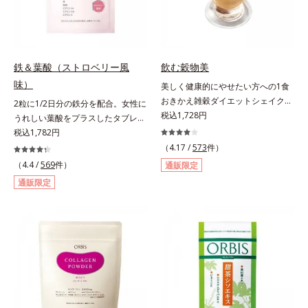
モン果実1個（120g）当り20mgと
して可食部換算した場合。
鉄＆葉酸（ストロベリー風
飲む穀物美
味）
美しく健康的にやせたい方への1食
おきかえ雑穀ダイエットシェイク。
2粒に1/2日分の鉄分を配合。女性に
豆乳や牛乳などと粉を混ぜるだけで
税込1,728円
うれしい葉酸をプラスしたタブレッ
簡単、1食おきかえ雑穀ダイエット
トタイプ。2粒にプルーン約50個分
税込1,782円
シェイクです。サクサクッと噛める
（*1）もの鉄分を配合し、さらに女
（4.17 /
573
件）
食感豊かな大豆フレークが、噛むこ
性周期をサポートする葉酸をプラス
（4.4 /
569
件）
通販限定
とで食欲を満たしてくれます。さら
しました。甘酸っぱくて続けやす
通販限定
に腹もちが良い食物繊維のグルコマ
い、ストロベリー風味です。*1 :
ンナンがおなかの中で膨らみ、満足
「五訂増補日本食品標準成分表
感をアップ。豊富な栄養素でキレイ
2010」より、プルーン（乾）1個
を目指すダイエッターを、内側から
（10.6g）として可食部換算した場
サポートします！黒糖きなこ味（カ
合。
ロリー 92kcal ※1食分・本品粉末の
み）やさしい甘さの黒糖とほのかに
香るきなこが溶け合う幸せな味わ
い。たっぷり飲んでも飽きないおい