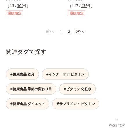
日分をバランス良く配合しました。
プだから、水なしでOK。個包装で
（4.3 /
304
件）
（4.47 /
436
件）
ビタミンCには長くとどまってじっ
携帯にも便利です。1袋わずか
通販限定
通販限定
くり働く「タイムリリース加工」を
2.5kcal。また成人女性の平均で
施し、体内吸収率を上げる黒胡椒抽
は、1日に3～4mgの鉄分が不足し
出物も配合。1日4粒で23種類もの
ていると言われます。「アセロラ
前へ
1
2
次へ
栄養素を効率的に補えます。 さら
Fe」は、1袋で5.25mgもの鉄分を補
に、粒のサイズを小さくし、1粒1粒
えるサプリメントです。*「日本食
をコーティングすることにより原料
品標準成分表2020年版（八訂）」
関連タグで探す
由来のニオイを軽減。飲みやすさに
より、ほうれん草（ゆで）1束210g
こだわりました。1日4粒当り55円
として可食部換算した場合。
と、お手ごろ価格なのも魅力的で
す。忙しい人も、食事が不規則にな
#健康食品 鉄分
#インナーケア ビタミン
りがちな人も、毎日の元気に自信が
もてるサプリメントです。マルチビ
#健康食品 季節の変わり目
#ビタミン 化粧水
タミン＆ミネラルで健康な体の基本
をしっかり守りましょう！
#健康食品 ダイエット
#サプリメント ビタミン