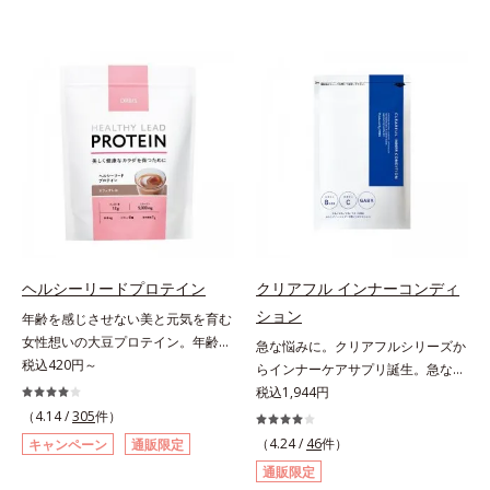
ヘルシーリードプロテイン
クリアフル インナーコンディ
ション
年齢を感じさせない美と元気を育む
女性想いの大豆プロテイン。年齢を
急な悩みに。クリアフルシリーズか
感じさせない美と元気を育む、女性
税込420円～
らインナーケアサプリ誕生。急な悩
想いの大豆プロテインです。1杯で
みに。ケアに行き詰まったすべての
税込1,944円
不足しがちなたんぱく質を補えま
女性に送る、「クリアフルシリー
（4.14 /
305
件）
す。大人女性の食習慣に基づき質と
ズ」のオールインワンサプリメント
（4.24 /
46
件）
キャンペーン
通販限定
量を考え、更年世代の女性に人気の
です。ビタミンB1とB2を配合。ビ
通販限定
ある脂質が少ないソイプロテイン
タミンB6とビタミンCは、タイムリ