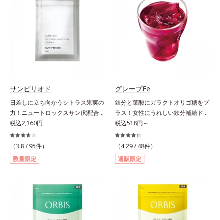
＆葉酸」、独自加工のビタミンCで
から摂取しても吸収されにくく、多
キレイと健康をサポートする「ビタ
くが体外に排出されるというデメリ
ミンC＆ビタミンB2」、スムーズな
ットが。そんなデメリットを払拭す
リズムづくりで快調を目指す「オリ
るべく、独自技術によるオルビスの
ゴ糖＆酵素」、いつだってイキイ
リポソームビタミンCは高吸収率。
キ、あなたらしい表情をサポートす
カラダと同じ成分でできたリポソー
る「ビタミンB群＆アミノ酸」、ス
ム（カプセル）にビタミンCを閉じ
マホ漬けの日々をケアしてうるっと
込めることで体内になじみやすく、
クリアな1日のスタートに「ビタミ
従来のビタミンCに比べて吸収率が
サンピリオド
グレープFe
ンA＆ルテイン」、紫外線を気にか
ぐんとアップ！さらにじっくり時間
日差しに立ち向かうシトラス果実の
鉄分と葉酸にガラクトオリゴ糖をプ
ける女性こそ不足しやすい栄養素を
差で届けるタイムデリバー設計をプ
力！ニュートロックスサン(R)配合の
ラス！女性にうれしい鉄分補給ドリ
チャージして、安定した美しさをサ
ラスすることで体内に長く留め、最
インナーケア(*)。果実の力で日差し
税込2,160円
ンク。1本に、ほうれん草約2.1束分
税込518円～
ポートする「カルシウム＆ビタミン
大限アプローチしていきます。甘酸
に立ち向かうインナーケア(*)です。
(*)の鉄分と、葉酸とガラクトオリゴ
D」の全６種類。体の中からキレイ
っぱいパイン風味が口の中に爽やか
強い紫外線が降り注ぐ南スペイン産
糖を配合した、飲みやすい鉄分補給
（3.8 /
95
件）
の土台を整え、美しさの次の一歩を
（4.29 /
48
件）
に広がる顆粒タイプ。水なしでもサ
のシトラスとローズマリーから抽出
ドリンクです。女性特有の周期をラ
引き出します。水なしでOK、持ち
ッと摂れます。
数量限定
通販限定
した話題の成分、「ニュートロック
クにサポートする3つの成分を凝縮
歩きやすいパウチタイプなので、い
スサン(R)」を配合。10年以上の研
し、さらに吸収を助けるビタミン
つでもどこでも手軽にカリッとチャ
究を重ねており、多くの国で実績の
B6、B12とビタミンCを配合。1日
ージ。フルーツ風味だから、おやつ
ある夏のケア成分です。さらに夏の
に必要な鉄分の不足分を効率よく1
感覚でおいしく楽しく続けられま
ケアで有名なPLエキスと、欠かせな
本で補給できます。赤ブドウと白ブ
す。
い美容成分ビタミンCもプラス。独
ドウの果汁をすっきり飲みやすくブ