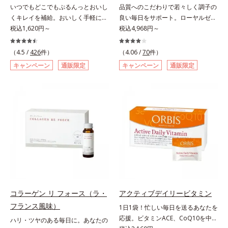
いつでもどこでもぷるんっとおいし
品質へのこだわりで若々しく調子の
くキレイを補給。おいしく手軽にキ
良い毎日をサポート。ローヤルゼリ
レイをチャージ！ おやつ感覚でハ
税込1,620円～
ーは女王蜂専用の特別食。人の健康
税込4,968円～
リと弾力のある毎日に欠かせない人
に不可欠な「10種のビタミン」「8
気のコラーゲンを補給できる、ステ
種のミネラル」「24種のアミノ酸」
（4.5 /
426
件）
（4.06 /
70
件）
ィック型ゼリーです。吸収が早い、
など、40種類以上の栄養素を含有し
キャンペーン
通販限定
キャンペーン
通販限定
分子の小さなコラーゲンが1袋にた
ています。オルビスは、働き蜂の約
っぷり1,000mg！さらにたった1g
40倍という長寿を誇る女王蜂のカギ
で約6リットルもの保水力をもつと
となる成分「クイーンペプチド(*)」
言われるヒアルロン酸に、ビタミン
に着目。成分を損なわない独自製法
B6も加えました。コラーゲン特有
を採用し、乱れやすい女性のからだ
の香りや味をできるだけカットし
のバランスを内側からサポート。年
た、まるでフルーツゼリーのように
齢に負けない、元気あふれる毎日を
みずみずしいゼリーです。個包装の
応援します。* 女王蜂に分化するた
スティックタイプだから、いつでも
めに重要なたんぱく質のこと
どこでも片手でおいしくコラーゲン
をチャージできます。年齢と共に気
になる悩みも、おやつやデザート時
コラーゲン リ フォース（ラ・
アクティブデイリービタミン
にぷるんっと食べて解消を目指しま
フランス風味）
1日1袋！忙しい毎日を送るあなたを
しょう。脂肪分ゼロ＆1袋20kcal
応援。ビタミンACE、CoQ10を中心
ハリ・ツヤのある毎日に。あなたの
で、ダイエット中でも安心です。各