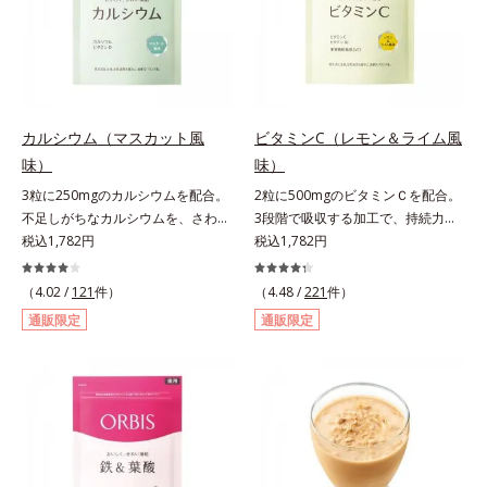
自の製法でサポートします。飲むだ
レンド。フレッシュな味なので、ゴ
けのケアなので、夏対策にありがち
クゴク飲めるおいしさです。* 「五
な不快感やストレスは無し！ 時短
訂増補日本食品標準成分表2020」
ケアにもなるため、忙しい方にもお
より、ほうれん草（ゆで）1束210g
すすめです。夏を快適に過ごすため
として可食部換算した場合。
に早速、毎日2粒（目安）の新習慣
カルシウム（マスカット風
ビタミンC（レモン＆ライム風
を始めましょう。* 紫外線などによ
味）
味）
り失われるビタミンCを中心とした
3粒に250mgのカルシウムを配合。
2粒に500mgのビタミンＣを配合。
栄養成分の補給
不足しがちなカルシウムを、さわや
3段階で吸収する加工で、持続力が
かな甘さのマスカット風味で。3粒
税込1,782円
ぐんとアップ。ビタミンC（レモン
税込1,782円
にお魚約4.5尾分（*1）のカルシウ
＆ライム風味）は、栄養機能食品で
ムを配合したタブレット。どんどん
すビタミンCは、皮膚や粘膜の健康
（4.02 /
121
件）
（4.48 /
221
件）
不足していくカルシウムを、手軽に
維持を助けるとともに、抗酸化作用
通販限定
通販限定
おいしくチャージできる、さわやか
を持つ栄養素です。2粒にレモン約
な甘さのマスカット風味です。*1 :
25個分（*1）のビタミンCを配合し
「五訂増補日本食品標準成分表
ました。3段階でゆっくり吸収する
2010」より、さんま（生）1尾
加工で、持続力を高めています。程
175gとして可食部換算した場合。
よい酸味で食べやすい、レモン＆ラ
イム風味です。*1 : 社団法人全国清
涼飲料工業会の取り決めに基づきレ