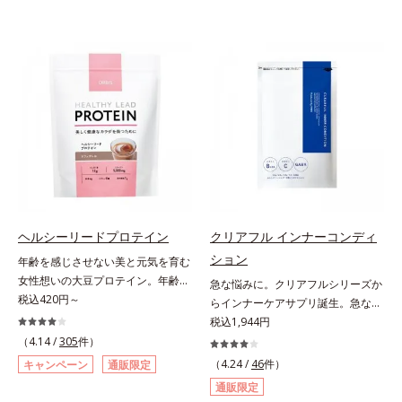
ヘルシーリードプロテイン
クリアフル インナーコンディ
ション
年齢を感じさせない美と元気を育む
女性想いの大豆プロテイン。年齢を
急な悩みに。クリアフルシリーズか
感じさせない美と元気を育む、女性
税込420円～
らインナーケアサプリ誕生。急な悩
想いの大豆プロテインです。1杯で
みに。ケアに行き詰まったすべての
税込1,944円
不足しがちなたんぱく質を補えま
女性に送る、「クリアフルシリー
（4.14 /
305
件）
す。大人女性の食習慣に基づき質と
ズ」のオールインワンサプリメント
（4.24 /
46
件）
キャンペーン
通販限定
量を考え、更年世代の女性に人気の
です。ビタミンB1とB2を配合。ビ
通販限定
ある脂質が少ないソイプロテイン
タミンB6とビタミンCは、タイムリ