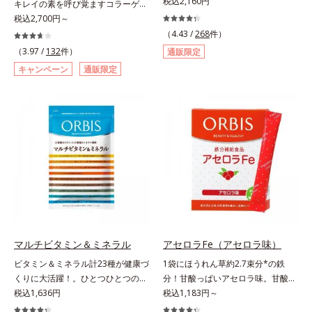
に19種類の成分が一度に摂れる！。
税込2,160円
キレイの素を呼び覚ますコラーゲン
商品の詳しい情報は商品ページをご
必要な分だけビタミンAに変換され
ドリンク。体内のコラーゲンに着目
税込2,700円～
覧ください。・BEAUTY夏祭りは、
るβ-カロテン、一部にタイムリリー
したコラーゲンドリンクです。秘密
こちら
（4.43 /
268
件）
ス加工を施したビタミンC、3種の
はレモンバームエキス。コラーゲン
（3.97 /
132
件）
通販限定
ビタミンEを中心に、注目成分のコ
と相性のいい美容素材を配合するこ
キャンペーン
通販限定
エンザイムQ10やポリフェノールの
とで、あなたに眠るキレイの因子を
一種であるライチ種子エキスなども
呼び覚まします。「コラーゲンを摂
配合しました。成分同士は、互いに
るだけでは実感しにくい」という方
助け合って働く性質があるため、そ
にこそおすすめ。さらに、分子が小
れぞれの役割や相性を考え抜き、独
さく吸収されやすい「低分子コラー
自成分ネットワークを完成。バラン
ゲン」を1本にたっぷり10,000mg
スの良い配合でハードな毎日を頼も
配合。サポート成分のビタミンC、
しくサポートします。また、携帯に
スムーズに届けるヒハツエキスも加
便利な個包装なので、手軽にビタミ
わることで、毎日のハリ・ツヤをし
ンを補給できます。
っかりと応援します。山形県産の
ラ・フランス果汁を使用した、すっ
きり飲みやすい味わい。ノンカフェ
マルチビタミン＆ミネラル
アセロラFe（アセロラ味）
インのため、大事なイベント前のケ
ビタミン＆ミネラル計23種が健康づ
1袋にほうれん草約2.7束分*の鉄
アとして、おやすみ前にもおすすめ
くりに大活躍！。ひとつひとつの栄
分！甘酸っぱいアセロラ味。甘酸っ
です。各商品の詳しい情報は商品ペ
養素をていねいに量り、ビタミン13
税込1,636円
ぱいさわやかな味の「アセロラFe」
税込1,183円～
ージをご覧ください。・BEAUTY夏
種類は1/2日分、ミネラル10種は1/3
は、口の中でサッと溶ける顆粒タイ
祭りは、こちら