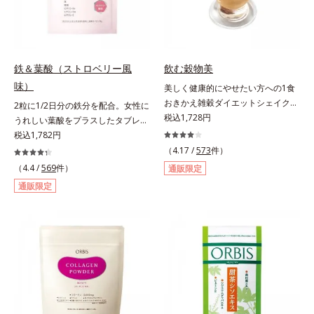
モン果実1個（120g）当り20mgと
して可食部換算した場合。
鉄＆葉酸（ストロベリー風
飲む穀物美
味）
美しく健康的にやせたい方への1食
おきかえ雑穀ダイエットシェイク。
2粒に1/2日分の鉄分を配合。女性に
豆乳や牛乳などと粉を混ぜるだけで
税込1,728円
うれしい葉酸をプラスしたタブレッ
簡単、1食おきかえ雑穀ダイエット
トタイプ。2粒にプルーン約50個分
税込1,782円
シェイクです。サクサクッと噛める
（*1）もの鉄分を配合し、さらに女
（4.17 /
573
件）
食感豊かな大豆フレークが、噛むこ
性周期をサポートする葉酸をプラス
（4.4 /
569
件）
通販限定
とで食欲を満たしてくれます。さら
しました。甘酸っぱくて続けやす
通販限定
に腹もちが良い食物繊維のグルコマ
い、ストロベリー風味です。*1 :
ンナンがおなかの中で膨らみ、満足
「五訂増補日本食品標準成分表
感をアップ。豊富な栄養素でキレイ
2010」より、プルーン（乾）1個
を目指すダイエッターを、内側から
（10.6g）として可食部換算した場
サポートします！黒糖きなこ味（カ
合。
ロリー 92kcal ※1食分・本品粉末の
み）やさしい甘さの黒糖とほのかに
香るきなこが溶け合う幸せな味わ
い。たっぷり飲んでも飽きないおい