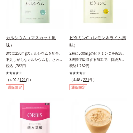
自の製法でサポートします。飲むだ
レンド。フレッシュな味なので、ゴ
けのケアなので、夏対策にありがち
クゴク飲めるおいしさです。* 「五
な不快感やストレスは無し！ 時短
訂増補日本食品標準成分表2020」
ケアにもなるため、忙しい方にもお
より、ほうれん草（ゆで）1束210g
すすめです。夏を快適に過ごすため
として可食部換算した場合。
に早速、毎日2粒（目安）の新習慣
カルシウム（マスカット風
ビタミンC（レモン＆ライム風
を始めましょう。* 紫外線などによ
味）
味）
り失われるビタミンCを中心とした
3粒に250mgのカルシウムを配合。
2粒に500mgのビタミンＣを配合。
栄養成分の補給
不足しがちなカルシウムを、さわや
3段階で吸収する加工で、持続力が
かな甘さのマスカット風味で。3粒
税込1,782円
ぐんとアップ。ビタミンC（レモン
税込1,782円
にお魚約4.5尾分（*1）のカルシウ
＆ライム風味）は、栄養機能食品で
ムを配合したタブレット。どんどん
すビタミンCは、皮膚や粘膜の健康
（4.02 /
121
件）
（4.48 /
221
件）
不足していくカルシウムを、手軽に
維持を助けるとともに、抗酸化作用
通販限定
通販限定
おいしくチャージできる、さわやか
を持つ栄養素です。2粒にレモン約
な甘さのマスカット風味です。*1 :
25個分（*1）のビタミンCを配合し
「五訂増補日本食品標準成分表
ました。3段階でゆっくり吸収する
2010」より、さんま（生）1尾
加工で、持続力を高めています。程
175gとして可食部換算した場合。
よい酸味で食べやすい、レモン＆ラ
イム風味です。*1 : 社団法人全国清
涼飲料工業会の取り決めに基づきレ