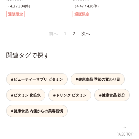
日分をバランス良く配合しました。
プだから、水なしでOK。個包装で
（4.3 /
304
件）
（4.47 /
436
件）
ビタミンCには長くとどまってじっ
携帯にも便利です。1袋わずか
通販限定
通販限定
くり働く「タイムリリース加工」を
2.5kcal。また成人女性の平均で
施し、体内吸収率を上げる黒胡椒抽
は、1日に3～4mgの鉄分が不足し
出物も配合。1日4粒で23種類もの
ていると言われます。「アセロラ
前へ
1
2
次へ
栄養素を効率的に補えます。 さら
Fe」は、1袋で5.25mgもの鉄分を補
に、粒のサイズを小さくし、1粒1粒
えるサプリメントです。*「日本食
をコーティングすることにより原料
品標準成分表2020年版（八訂）」
関連タグで探す
由来のニオイを軽減。飲みやすさに
より、ほうれん草（ゆで）1束210g
こだわりました。1日4粒当り55円
として可食部換算した場合。
と、お手ごろ価格なのも魅力的で
す。忙しい人も、食事が不規則にな
#ビューティーサプリ ビタミン
#健康食品 季節の変わり目
りがちな人も、毎日の元気に自信が
もてるサプリメントです。マルチビ
#ビタミン 化粧水
#ドリンク ビタミン
#健康食品 鉄分
タミン＆ミネラルで健康な体の基本
をしっかり守りましょう！
#健康食品 内側からの美容習慣