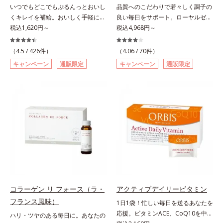
いつでもどこでもぷるんっとおいし
品質へのこだわりで若々しく調子の
くキレイを補給。おいしく手軽にキ
良い毎日をサポート。ローヤルゼリ
レイをチャージ！ おやつ感覚でハ
税込1,620円～
ーは女王蜂専用の特別食。人の健康
税込4,968円～
リと弾力のある毎日に欠かせない人
に不可欠な「10種のビタミン」「8
気のコラーゲンを補給できる、ステ
種のミネラル」「24種のアミノ酸」
（4.5 /
426
件）
（4.06 /
70
件）
ィック型ゼリーです。吸収が早い、
など、40種類以上の栄養素を含有し
キャンペーン
通販限定
キャンペーン
通販限定
分子の小さなコラーゲンが1袋にた
ています。オルビスは、働き蜂の約
っぷり1,000mg！さらにたった1g
40倍という長寿を誇る女王蜂のカギ
で約6リットルもの保水力をもつと
となる成分「クイーンペプチド(*)」
言われるヒアルロン酸に、ビタミン
に着目。成分を損なわない独自製法
B6も加えました。コラーゲン特有
を採用し、乱れやすい女性のからだ
の香りや味をできるだけカットし
のバランスを内側からサポート。年
た、まるでフルーツゼリーのように
齢に負けない、元気あふれる毎日を
みずみずしいゼリーです。個包装の
応援します。* 女王蜂に分化するた
スティックタイプだから、いつでも
めに重要なたんぱく質のこと
どこでも片手でおいしくコラーゲン
をチャージできます。年齢と共に気
になる悩みも、おやつやデザート時
コラーゲン リ フォース（ラ・
アクティブデイリービタミン
にぷるんっと食べて解消を目指しま
フランス風味）
1日1袋！忙しい毎日を送るあなたを
しょう。脂肪分ゼロ＆1袋20kcal
応援。ビタミンACE、CoQ10を中心
ハリ・ツヤのある毎日に。あなたの
で、ダイエット中でも安心です。各