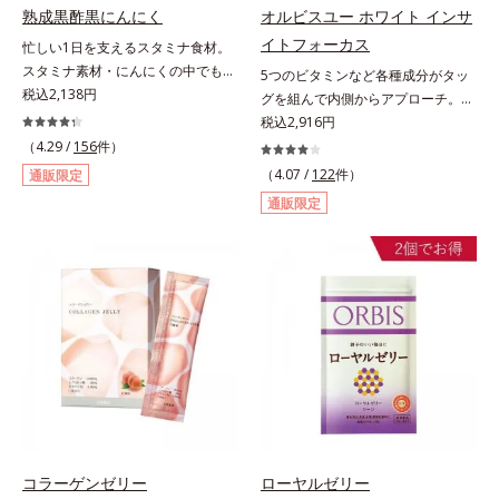
スメです。
熟成黒酢黒にんにく
オルビスユー ホワイト インサ
イトフォーカス
忙しい1日を支えるスタミナ食材。
スタミナ素材・にんにくの中でも良
5つのビタミンなど各種成分がタッ
質で知られる青森県産の「福地ホワ
税込2,138円
グを組んで内側からアプローチ。透
イト六片」を発酵・熟成させること
明感のある美しさをサポートする成
税込2,916円
で、生にんにく時よりポリフェノー
分を凝縮した美容サプリです。L-シ
（4.29 /
156
件）
ルやアミノ酸量をぐんとパワーアッ
スチンや植物エキス、ビタミンCを
（4.07 /
122
件）
通販限定
プさせました。さらに、へとへと対
はじめとした5つのビタミンによっ
通販限定
策に欠かせない“黒酢”（クエン酸が
て、多角的にアプローチ。さらに南
豊富）と黒酢の副産物“もろみ”（ビ
国の強い日差しにも負けずに育つグ
タミン類を贅沢に含む）の2つを配
ァバ葉エキスもプラスしました。体
合し、元気を底上げします。また、
の内側から美しさに磨きをかけたい
ソフトカプセルを採用しニオイを閉
方を応援します！
じ込め、ローズマリー抽出物を配合
することで、飲む時も飲んだ後も臭
わず爽やかにカバーします。
コラーゲンゼリー
ローヤルゼリー