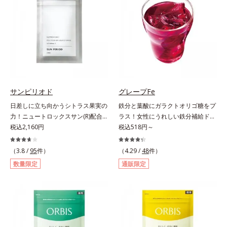
＆葉酸」、独自加工のビタミンCで
から摂取しても吸収されにくく、多
キレイと健康をサポートする「ビタ
くが体外に排出されるというデメリ
ミンC＆ビタミンB2」、スムーズな
ットが。そんなデメリットを払拭す
リズムづくりで快調を目指す「オリ
るべく、独自技術によるオルビスの
ゴ糖＆酵素」、いつだってイキイ
リポソームビタミンCは高吸収率。
キ、あなたらしい表情をサポートす
カラダと同じ成分でできたリポソー
る「ビタミンB群＆アミノ酸」、ス
ム（カプセル）にビタミンCを閉じ
マホ漬けの日々をケアしてうるっと
込めることで体内になじみやすく、
クリアな1日のスタートに「ビタミ
従来のビタミンCに比べて吸収率が
サンピリオド
グレープFe
ンA＆ルテイン」、紫外線を気にか
ぐんとアップ！さらにじっくり時間
日差しに立ち向かうシトラス果実の
鉄分と葉酸にガラクトオリゴ糖をプ
ける女性こそ不足しやすい栄養素を
差で届けるタイムデリバー設計をプ
力！ニュートロックスサン(R)配合の
ラス！女性にうれしい鉄分補給ドリ
チャージして、安定した美しさをサ
ラスすることで体内に長く留め、最
インナーケア(*)。果実の力で日差し
税込2,160円
ンク。1本に、ほうれん草約2.1束分
税込518円～
ポートする「カルシウム＆ビタミン
大限アプローチしていきます。甘酸
に立ち向かうインナーケア(*)です。
(*)の鉄分と、葉酸とガラクトオリゴ
D」の全６種類。体の中からキレイ
っぱいパイン風味が口の中に爽やか
強い紫外線が降り注ぐ南スペイン産
糖を配合した、飲みやすい鉄分補給
（3.8 /
95
件）
の土台を整え、美しさの次の一歩を
（4.29 /
48
件）
に広がる顆粒タイプ。水なしでもサ
のシトラスとローズマリーから抽出
ドリンクです。女性特有の周期をラ
引き出します。水なしでOK、持ち
ッと摂れます。
数量限定
通販限定
した話題の成分、「ニュートロック
クにサポートする3つの成分を凝縮
歩きやすいパウチタイプなので、い
スサン(R)」を配合。10年以上の研
し、さらに吸収を助けるビタミン
つでもどこでも手軽にカリッとチャ
究を重ねており、多くの国で実績の
B6、B12とビタミンCを配合。1日
ージ。フルーツ風味だから、おやつ
ある夏のケア成分です。さらに夏の
に必要な鉄分の不足分を効率よく1
感覚でおいしく楽しく続けられま
ケアで有名なPLエキスと、欠かせな
本で補給できます。赤ブドウと白ブ
す。
い美容成分ビタミンCもプラス。独
ドウの果汁をすっきり飲みやすくブ