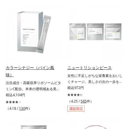
（大豆由来の植物性たんぱく質）を
リース加工でじっくり時間をかけて
採用しました。吸収が穏やかで、腹
放出されます。またすこやかな美し
持ちがいいのもポイントです。体を
さのために、和漢植物由来成分とセ
作る材料であるたんぱく質12g(*1)
ラミドをプラス。さらにストレス社
をメインに、美を引き出すコラーゲ
会に負けないためのGABAも配合し
ン5,000mgも配合。さらにリズムを
ました。現代社会を生き抜く女性の
支える鉄分やビタミン6種(*2)、食
すこやかな毎日を応援します。
物繊維など、女性が不足しがちな栄
養素を豊富に含み、大人女性の健康
美を総合的に支えます。甘さ控えめ
のカフェオレ味、濃厚な抹茶味の2
カラーシナジー（パイン風
ニュートリションピース
味展開。プロテイン独特のにおいや
味）
女性に不足しがちな栄養素をおいし
クセが少なく、水に溶けやすいの
くチャージ。美しさの次の一歩を引
で、手軽においしくたんぱく質を摂
注目成分・高吸収率リポソームビタ
き出すタブレット。現代女性に不足
税込972円
れます。*1 1杯分（約27g）当り。
ミンC配合。本来の透明感ある美し
しがちな栄養素に着目。ぽいっとひ
コラーゲン含む。*2 ビタミンB1、
さを目指す美容サプリメント。みん
税込4,104円
と口補いやすい６種類の「キレイの
B2、B6、B12、ナイアシン、パン
なが目指す美しさのゴールは、透明
（4.25 /
565
件）
素」、タブレットタイプのサプリメ
トテン酸各商品の詳しい情報は商品
感でした。注目成分リポソームビタ
（4.18 /
130
件）
通販限定
ントシリーズです。女性の不足栄養
ページをご覧ください。・BEAUTY
ミンC配合、本来の透明感を引き出
素No.1 鉄分に葉酸をプラス、印象
夏祭りは、こちら
す美容サプリメントです。美容に嬉
づける晴れやかな表情を目指す「鉄
しい効果を持つビタミンCには、口