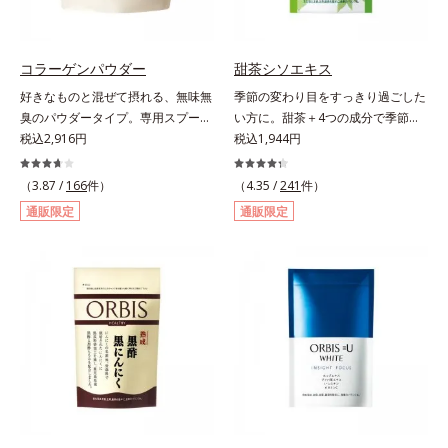
しさです。
コラーゲンパウダー
甜茶シソエキス
好きなものと混ぜて摂れる、無味無
季節の変わり目をすっきり過ごした
臭のパウダータイプ。専用スプーン
い方に。甜茶＋4つの成分で季節に
1杯で、ハリと弾力のある毎日に欠
税込2,916円
負けない健康づくりを。GODポリ
税込1,944円
かせない「コラーゲン」5,000㎎を
フェノールを含むバラ科の甜茶に加
手軽に摂れる美容パウダーです。無
え、3種の植物成分（シソ種子エキ
（3.87 /
166
件）
（4.35 /
241
件）
味無臭で飲み物や料理に影響がな
ス、シジュウムグァバエキス、黄杞
通販限定
通販限定
く、冷たい飲み物にも簡単に溶ける
葉エキス）とビタミンEを配合しま
ので、毎日簡単にキレイを補給でき
した。植物由来の成分が、やさしく
ます。
作用。眠くなることもないので、仕
事はもちろん車を運転するときにも
大丈夫。いつでも気軽に摂れます。
気になる不快感に直接アプローチし
て、季節に負けない健康づくりを応
援します。「ムズムズしそうで窓を
開けるのがコワイ」「ティッシュと
マスクが手放せない」「買い物に行
くのもユウウツ」…そんな方にオス