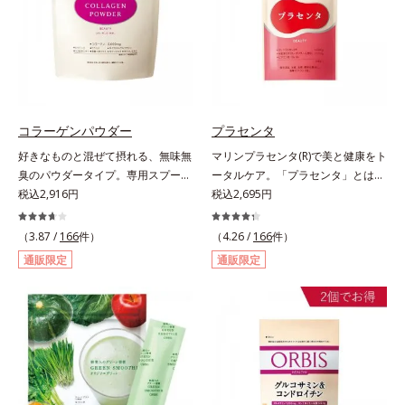
イム風味です。*1 : 社団法人全国清
涼飲料工業会の取り決めに基づきレ
モン果実1個（120g）当り20mgと
して可食部換算した場合。
コラーゲンパウダー
プラセンタ
好きなものと混ぜて摂れる、無味無
マリンプラセンタ(R)で美と健康をト
臭のパウダータイプ。専用スプーン
ータルケア。「プラセンタ」とは、
1杯で、ハリと弾力のある毎日に欠
税込2,916円
母から子へ酸素や栄養素をおく
税込2,695円
かせない「コラーゲン」5,000㎎を
る“胎盤”のこと。豊富な栄養素を含
手軽に摂れる美容パウダーです。無
むプラセンタは、みずみずしい美し
（3.87 /
166
件）
（4.26 /
166
件）
味無臭で飲み物や料理に影響がな
さや元気を求める女性の間で大きな
通販限定
通販限定
く、冷たい飲み物にも簡単に溶ける
注目を集めている成分です。豚由来
ので、毎日簡単にキレイを補給でき
のプラセンタが多い中、オルビスは
ます。
鮭由来のプラセンタを採用しまし
た。海洋性プラセンタのみに含まれ
るエラスチンのほか、うるおいをキ
ープするヒアルロン酸、コラーゲ
ン、みずみずしさをアシストするコ
ンドロイチン硫酸など、美しさに磨