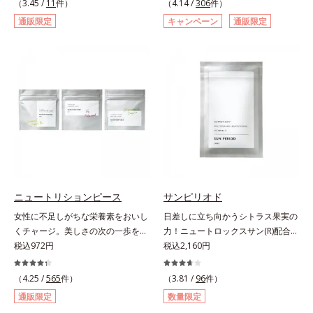
（3.45 /
11
件）
（4.14 /
306
件）
グレナ®(*2)250mgを配合しまし
す。大人女性の食習慣に基づき質と
通販限定
キャンペーン
通販限定
た。フランス語で「輝き」を意味す
量を考え、更年世代の女性に人気の
る「エクラ」を用いて、どんなとき
ある脂質が少ないソイプロテイン
も自分らしく楽しみたいと立ち止ま
（大豆由来の植物性たんぱく質）を
らず前を向く女性たちへのエール
採用しました。吸収が穏やかで、腹
を、商品名に込めました。*1 アグ
持ちがいいのもポイントです。体を
リコン換算28mg*2 ユーグレナグラ
作る材料であるたんぱく質12g(*1)
シリス粉末 金のユーグレナは株式
をメインに、美を引き出すコラーゲ
会社神鋼環境ソリューションの登録
ン5,000mgも配合。さらにリズムを
商標です。
支える鉄分やビタミン6種(*2)、食
物繊維など、女性が不足しがちな栄
養素を豊富に含み、大人女性の健康
美を総合的に支えます。甘さ控えめ
ニュートリションピース
サンピリオド
のカフェオレ味、濃厚な抹茶味の2
女性に不足しがちな栄養素をおいし
日差しに立ち向かうシトラス果実の
味展開。プロテイン独特のにおいや
くチャージ。美しさの次の一歩を引
力！ニュートロックスサン(R)配合の
クセが少なく、水に溶けやすいの
き出すタブレット。現代女性に不足
税込972円
インナーケア(*)。果実の力で日差し
税込2,160円
で、手軽においしくたんぱく質を摂
しがちな栄養素に着目。ぽいっとひ
に立ち向かうインナーケア(*)です。
れます。*1 1杯分（約27g）当り。
と口補いやすい６種類の「キレイの
強い紫外線が降り注ぐ南スペイン産
（4.25 /
565
件）
コラーゲン含む。*2 ビタミンB1、
（3.81 /
96
件）
素」、タブレットタイプのサプリメ
のシトラスとローズマリーから抽出
B2、B6、B12、ナイアシン、パン
通販限定
数量限定
ントシリーズです。女性の不足栄養
した話題の成分、「ニュートロック
トテン酸各商品の詳しい情報は商品