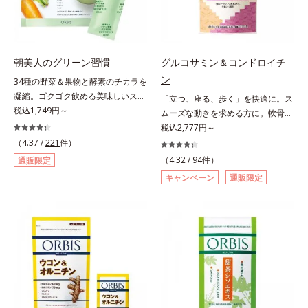
きをかける6成分をぎゅっと凝縮。
吸収もスムーズです。
朝美人のグリーン習慣
グルコサミン＆コンドロイチ
ン
34種の野菜＆果物と酵素のチカラを
凝縮。ゴクゴク飲める美味しいスム
「立つ、座る、歩く」を快適に。ス
ージーでスッキリ生活をサポート。
税込1,749円～
ムーズな動きを求める方に。軟骨の
酵素と野菜＆果物のパワーで、スッ
構成成分のもととなるグルコサミン
税込2,777円～
キリ生活を応援する、粉末状の酵素
は体内でも作られますが、加齢とと
（4.37 /
221
件）
スムージーです。赤米や大麦などの
もに分解が進行してしまいます。そ
（4.32 /
94
件）
通販限定
9種の素材を、黒・黄・白の3種の麹
こで、オルビスは軟骨成分にこだわ
キャンペーン
通販限定
で発酵させ粉末化。さらに酵素含有
りました。6粒中にグルコサミンを
キウイフルーツ粉末を配合。さらに
1,200mg、しなやかな動きの素とな
日常では摂りづらいスーパーフー
るサメの軟骨成分のコンドロイチン
ド・ウィートグラスや緑黄色野菜な
硫酸を120mg配合。ふしぶしに大
ど、厳選した34種の野菜と果物もた
切なⅡ型コラーゲンをプラスし、ス
っぷり入っており、いろいろな素材
ムーズな動きをサポートします。そ
を手軽に摂取できます。やすらぎの
れらに加え、ハス胚芽エキス、生姜
ローズマリーとペパーミントの2種
エキスも配合。女性想いのサポート
のハーブも入っています。豆乳また
植物素材で、毎日の快適をサポート