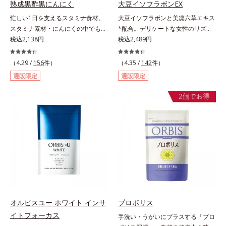
熟成黒酢黒にんにく
大豆イソフラボンEX
忙しい1日を支えるスタミナ食材。
大豆イソフラボンと美凛六草エキス
スタミナ素材・にんにくの中でも良
*配合。デリケートな女性のリズム
質で知られる青森県産の「福地ホワ
税込2,138円
とバランスをサポート！。女性のカ
税込2,489円
イト六片」を発酵・熟成させること
ラダは自分で思うよりもずっとデリ
で、生にんにく時よりポリフェノー
ケート。不安定になりがちな女性の
（4.29 /
156
件）
（4.35 /
142
件）
ルやアミノ酸量をぐんとパワーアッ
身体の働きを助け、健康バランスを
通販限定
通販限定
プさせました。さらに、へとへと対
サポートするサプリメントです。1
策に欠かせない“黒酢”（クエン酸が
日の目安量わずか2粒に、大豆の胚
豊富）と黒酢の副産物“もろみ”（ビ
芽から抽出したイソフラボン
タミン類を贅沢に含む）の2つを配
40mg（アグリコン換算25mg）と
合し、元気を底上げします。また、
和漢植物「美凛六草エキス」を
ソフトカプセルを採用しニオイを閉
100mg配合。大豆イソフラボン
じ込め、ローズマリー抽出物を配合
は、大豆に含まれるポリフェノール
することで、飲む時も飲んだ後も臭
の一種で、豆腐半丁分に相当する量
わず爽やかにカバーします。
を配合しています。美凛六草エキス
とは、花茶の代表的な原料、メイク
イファをはじめ、ポリフェノールを
含むローズマリーなど古来より伝わ
オルビスユー ホワイト インサ
プロポリス
る6種の植物エキスをぎゅっと凝縮
イトフォーカス
手洗い・うがいにプラスする「プロ
したオリジナルブレンドのエキスで