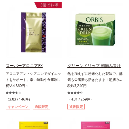
素No.1 鉄分に葉酸をプラス、印象
スサン(R)」を配合。10年以上の研
ページをご覧ください。・BEAUTY
づける晴れやかな表情を目指す「鉄
究を重ねており、多くの国で実績の
夏祭りは、こちら
＆葉酸」、独自加工のビタミンCで
ある夏のケア成分です。さらに夏の
キレイと健康をサポートする「ビタ
ケアで有名なPLエキスと、欠かせな
ミンC＆ビタミンB2」、スムーズな
い美容成分ビタミンCもプラス。独
リズムづくりで快調を目指す「オリ
自の製法でサポートします。飲むだ
ゴ糖＆酵素」、いつだってイキイ
けのケアなので、夏対策にありがち
キ、あなたらしい表情をサポートす
な不快感やストレスは無し！ 時短
る「ビタミンB群＆アミノ酸」、ス
ケアにもなるため、忙しい方にもお
マホ漬けの日々をケアしてうるっと
すすめです。夏を快適に過ごすため
クリアな1日のスタートに「ビタミ
に早速、毎日2粒（目安）の新習慣
スーパーアロニアEX
グリーンドリップ 朝摘み青汁
ンA＆ルテイン」、紫外線を気にか
を始めましょう。* 紫外線などによ
アロニアアントシアニンでダイエッ
熱を加えずに粉末化した製法で、酵
ける女性こそ不足しやすい栄養素を
り失われるビタミンCを中心とした
トをサポート。辛い運動や食事制限
素も栄養素も活きたまま！朝摘みの
チャージして、安定した美しさをサ
栄養成分の補給
に立ち向かう、大人の“燃える気持
税込4,860円～
すっきり飲みやすい青汁。朝摘んだ
税込3,240円
ポートする「カルシウム＆ビタミン
ち”を応援。年齢を重ねるほど、ダ
ばかりの大麦若葉を熱をかけない製
D」の全６種類。体の中からキレイ
イエットが続かないと感じる方に。
法で、酵素や50種類以上の栄養素を
の土台を整え、美しさの次の一歩を
（3.83 /
146
件）
（4.31 /
269
件）
チョークベリーとも呼ばれる東欧産
活きたまま粉末化した青汁です。酵
引き出します。水なしでOK、持ち
キャンペーン
通販限定
通販限定
の健康果実アロニアの、アロニアア
素が活きているので、加熱したもの
歩きやすいパウチタイプなので、い
ントシアニンのダイエットサポート
と比べて色が鮮やかで泡立ちが良
つでもどこでも手軽にカリッとチャ
力に着目！大人の燃焼意欲をサポー
く、スッキリとした味わいに仕上が
ージ。フルーツ風味だから、おやつ
トする、ダイエットサポートサプリ
りました。圧縮しているため栄養成