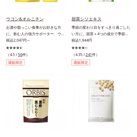
は水と混ぜるだけの簡単スムージー
します。飲みやすさにもこだわりま
を毎朝の習慣にして、スッキリ健康
した。ニオイの少ない原料を使用す
＆キレイな毎日を。
ることにより特有臭を軽減。粒も小
ウコン&オルニチン
甜茶シソエキス
さくなっています。年齢を重ねても
お酒や脂っこい食事がお好きな方
季節の変わり目をすっきり過ごした
ハツラツと歩きたい方、よくスポー
に。飲む人の強力サポーター、ウコ
い方に。甜茶＋4つの成分で季節に
ツをする方にもおすすめです。ふし
ンの中でも特有成分「クルクミン」
税込2,047円～
負けない健康づくりを。GODポリ
税込1,944円
ぶしが気になったら、軟骨成分に注
を豊富に含む秋ウコンを使用しまし
フェノールを含むバラ科の甜茶に加
目し、毎日に摂り入れて快適に過ご
た。2粒で60mｇも摂れるので、翌
え、3種の植物成分（シソ種子エキ
（4.5 /
56
件）
してみませんか。
（4.35 /
241
件）
日も朝からさわやかに活動できま
ス、シジュウムグァバエキス、黄杞
通販限定
通販限定
す。さらに、ウコンと並んで飲む人
葉エキス）とビタミンEを配合しま
に欠かせないとされるしじみ成分
した。植物由来の成分が、やさしく
「オルニチン」を配合しました。し
作用。眠くなることもないので、仕
じみ約200個分*相当のオルニチン
事はもちろん車を運転するときにも
が、アルギニン、シトルリンととも
大丈夫。いつでも気軽に摂れます。
に働いて、内側からの立ち直りをし
気になる不快感に直接アプローチし
っかりサポートします。お酒や脂っ
て、季節に負けない健康づくりを応
こい食事をした翌日の体調を整えた
援します。「ムズムズしそうで窓を
い方におすすめのサプリメントで
開けるのがコワイ」「ティッシュと
す。＊オルビス調べ
マスクが手放せない」「買い物に行
くのもユウウツ」…そんな方にオス
スメです。