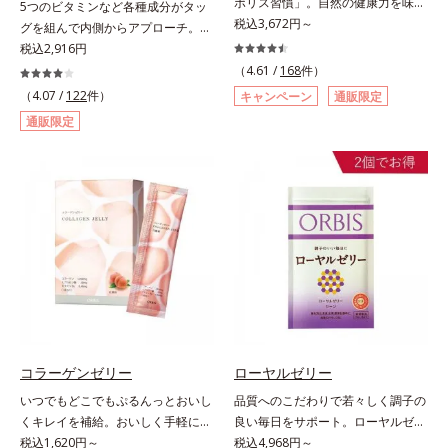
ポリス習慣」。自然の健康力を味方
5つのビタミンなど各種成分がタッ
す。＊美凛六草（メイリンロクソ
にして、負けないカラダに。オルビ
税込3,672円～
グを組んで内側からアプローチ。透
ウ）エキスとは、メイクイファ、ベ
スのプロポリスは、高品質なブラジ
明感のある美しさをサポートする成
税込2,916円
ニバナ、キンセンカ、ローズマリ
ル産100％のプロポリスを使用し、
分を凝縮した美容サプリです。L-シ
ー、ホップ、キクカ、6種類の植物
（4.61 /
168
件）
体調を維持する元気をサポートしま
スチンや植物エキス、ビタミンCを
エキスの総称です。
（4.07 /
122
件）
キャンペーン
通販限定
す。独自の2段階抽出法により、プ
はじめとした5つのビタミンによっ
通販限定
ロポリスに含まれる、ポリフェノー
て、多角的にアプローチ。さらに南
ルの一種フラボノイドなどの特有成
国の強い日差しにも負けずに育つグ
分を無駄なく抽出し、自然の健康力
ァバ葉エキスもプラスしました。体
を1粒にギュッと凝縮。さらにプロ
の内側から美しさに磨きをかけたい
ポリスならではの成分の吸収を助け
方を応援します！
るレシチンとシソ油、ハツラツな毎
日をつくる高麗人参などのサポート
成分が、元気を底上げします。
コラーゲンゼリー
ローヤルゼリー
いつでもどこでもぷるんっとおいし
品質へのこだわりで若々しく調子の
くキレイを補給。おいしく手軽にキ
良い毎日をサポート。ローヤルゼリ
レイをチャージ！ おやつ感覚でハ
税込1,620円～
ーは女王蜂専用の特別食。人の健康
税込4,968円～