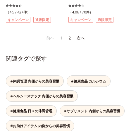
リと弾力のある毎日に欠かせない人
に不可欠な「10種のビタミン」「8
気のコラーゲンを補給できる、ステ
種のミネラル」「24種のアミノ酸」
（4.5 /
427
件）
（4.06 /
70
件）
ィック型ゼリーです。吸収が早い、
など、40種類以上の栄養素を含有し
キャンペーン
通販限定
キャンペーン
通販限定
分子の小さなコラーゲンが1袋にた
ています。オルビスは、働き蜂の約
っぷり1,000mg！さらにたった1g
40倍という長寿を誇る女王蜂のカギ
で約6リットルもの保水力をもつと
となる成分「クイーンペプチド(*)」
前へ
1
2
次へ
言われるヒアルロン酸に、ビタミン
に着目。成分を損なわない独自製法
B6も加えました。コラーゲン特有
を採用し、乱れやすい女性のからだ
の香りや味をできるだけカットし
のバランスを内側からサポート。年
関連タグで探す
た、まるでフルーツゼリーのように
齢に負けない、元気あふれる毎日を
みずみずしいゼリーです。個包装の
応援します。* 女王蜂に分化するた
スティックタイプだから、いつでも
めに重要なたんぱく質のこと
どこでも片手でおいしくコラーゲン
#体調管理 内側からの美容習慣
#健康食品 カルシウム
をチャージできます。年齢と共に気
になる悩みも、おやつやデザート時
#ヘルシースナック 内側からの美容習慣
にぷるんっと食べて解消を目指しま
しょう。脂肪分ゼロ＆1袋20kcal
で、ダイエット中でも安心です。各
#健康食品 日々の体調管理
#サプリメント 内側からの美容習慣
商品の詳しい情報は商品ページをご
覧ください。・BEAUTY夏祭りは、
#お助けアイテム 内側からの美容習慣
こちら