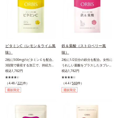
感覚でおいしく楽しく続けられま
メントです。アロニアを研究し続け
分の細胞壁が壊れ、吸収されやすい
す。
てきたオルビスが高品質のアロニア
状態に。固い繊維は取り除き、ぎゅ
にこだわり、その特有成分を抽出。
っと搾り取った貴重なエキスのみを
安定して一定量配合できるよう、規
使用しています。
格化しました。オルビスのアロニア
シリーズNo.1の配合量を誇る、ア
ロニアアントシアニン30mg(*)を含
有。さらに年齢ダイエッターをサポ
ビタミンC（レモン＆ライム風
鉄＆葉酸（ストロベリー風
ートする成分として、研究チームが
味）
味）
400種以上の植物エキスを試してた
2粒に500mgのビタミンＣを配合。
2粒に1/2日分の鉄分を配合。女性に
どり着いたオリーブ葉エキスと、古
3段階で吸収する加工で、持続力が
うれしい葉酸をプラスしたタブレッ
くからぽかぽか成分として重宝され
ぐんとアップ。ビタミンC（レモン
税込1,782円
トタイプ。2粒にプルーン約50個分
税込1,782円
てきたブラックジンジャー、ケイヒ
＆ライム風味）は、栄養機能食品で
（*1）もの鉄分を配合し、さらに女
も配合しました。大人のやる気を燃
すビタミンCは、皮膚や粘膜の健康
性周期をサポートする葉酸をプラス
やし、年齢ダイエットを熱く応援し
（4.48 /
221
件）
（4.4 /
569
件）
維持を助けるとともに、抗酸化作用
しました。甘酸っぱくて続けやす
ます。* スーパーアロニアEXはアロ
通販限定
通販限定
を持つ栄養素です。2粒にレモン約
い、ストロベリー風味です。*1 :
ニアエキスを135mg配合してお
25個分（*1）のビタミンCを配合し
「五訂増補日本食品標準成分表
り、その中にアロニアアントシアニ
ました。3段階でゆっくり吸収する
2010」より、プルーン（乾）1個
ン30mgが含有されています（2粒
加工で、持続力を高めています。程
（10.6g）として可食部換算した場
当り）。
よい酸味で食べやすい、レモン＆ラ
合。