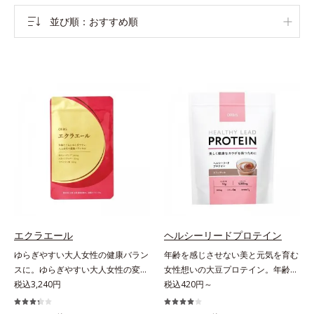
並び順
おすすめ順
エクラエール
ヘルシーリードプロテイン
ゆらぎやすい大人女性の健康バラン
年齢を感じさせない美と元気を育む
スに。ゆらぎやすい大人女性の変化
女性想いの大豆プロテイン。年齢を
に寄り添うサプリメントです。2粒
税込3,240円
感じさせない美と元気を育む、女性
税込420円～
に、女性の心強い味方である大豆イ
想いの大豆プロテインです。1杯で
ソフラボン55mg(*1)と、金のユー
不足しがちなたんぱく質を補えま