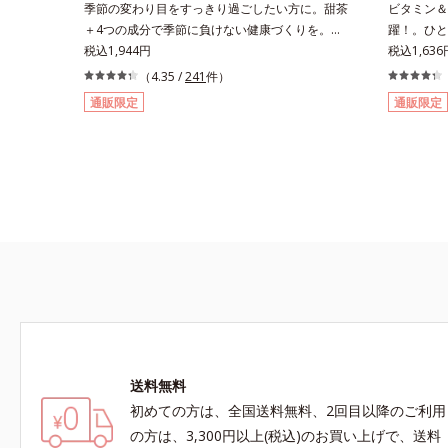
季節の変わり目をすっきり過ごしたい方に。甜茶
ビタミン＆
＋4つの成分で季節に負けない健康づくりを。
躍！。ひと
GODポリフェノールを含むバラ科の甜茶に加
税込1,944円
ビタミン13
税込1,636
え、3種の植物成分（シソ種子エキス、シジュウ
日分をバラ
（4.35 /
241
件）
ムグァバエキス、黄杞葉エキス）とビタミンEを
は長くとど
通販限定
通販限定
配合しました。植物由来の成分が、やさしく作
加工」を施
用。眠くなることもないので、仕事はもちろん車
も配合。1
を運転するときにも大丈夫。いつでも気軽に摂れ
補えます。
ます。気になる不快感に直接アプローチして、季
1粒をコー
節に負けない健康づくりを応援します。「ムズム
オイを軽減
ズしそうで窓を開けるのがコワイ」「ティッシュ
4粒当り5
とマスクが手放せない」「買い物に行くのもユウ
す。忙しい
ウツ」…そんな方にオススメです。
も、毎日の
す。マルチ
をしっかり
送料無料
初めての方は、全国送料無料、2回目以降のご利用
の方は、3,300円以上(税込)のお買い上げで、送料