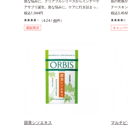
急な悩みに。クリアフルシリーズからインナーケ
肌の乾燥が
アサプリ誕生。急な悩みに。ケアに行き詰まった
ナースキン
すべての女性に送る、「クリアフルシリーズ」の
税込1,944円
(*2)”
税込3,456
オールインワンサプリメントです。ビタミンB1
した米胚芽
（4.24 /
46
件）
とB2を配合。ビタミンB6とビタミンCは、タイ
「肌の水分
通販限定
キャンペ
ムリリース加工でじっくり時間をかけて放出され
になる方に
ます。またすこやかな美しさのために、和漢植物
用食品（ト
由来成分とセラミドをプラス。さらにストレス社
す。“飲む
会に負けないためのGABAも配合しました。現代
中や足など
社会を生き抜く女性のすこやかな毎日を応援しま
か手が回ら
す。
です。ゆず
が特徴の「
とさっぱり
味」、ピー
る「ピーチ
その日の気
り飽きにく
おいしく続
許可表示：
ルセラミド
肌の乾燥が
甜茶シソエキス
マルチビ