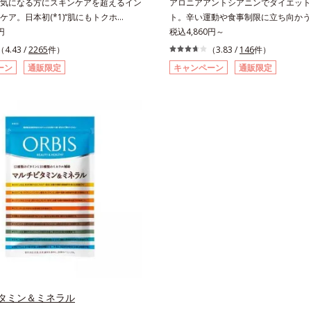
気になる方にスキンケアを超えるイン
アロニアアントシアニンでダイエット
ケア。日本初(*1)“肌にもトクホ
ト。辛い運動や食事制限に立ち向かう
！肌の乾燥が気になる方に。高純度に精製
円
の“燃える気持ち”を応援。年齢を重ね
税込4,860円～
由来のグルコシルセラミドを配合。
イエットが続かないと感じる方に。チ
（4.43 /
2265
件）
（3.83 /
146
件）
を逃しにくくするため、肌の乾燥が気
ーとも呼ばれる東欧産の健康果実アロ
ーン
通販限定
キャンペーン
通販限定
適している」と許可された、特定保健
ロニアアントシアニンのダイエットサ
クホ）のインナースキンケアで
着目！大人の燃焼意欲をサポートする
スキンケア”だから、顔だけでなく、背
トサポートサプリメントです。アロニ
、スキンケア機能は全身にも。なかな
続けてきたオルビスが高品質のアロニ
ない、ボディの乾燥対策にもおすすめ
り、その特有成分を抽出。安定して一
の爽やかな香りとすっきりとした酸味
きるよう、規格化しました。オルビス
ゆず風味」、芳醇なマスカットの香り
シリーズNo.1の配合量を誇る、アロ
とした酸味が楽しめる「マスカット風
シアニン30mg(*)を含有。さらに年
チの甘い香りと爽やかな甘味が楽しめ
ーをサポートする成分として、研究チ
風味」の3種のフレーバーをご用意。
種以上の植物エキスを試してたどり着
分に合わせてチョイスできるから、よ
ブ葉エキスと、古くからぽかぽか成分
く、水なしで飲めるから、毎日手軽に
されてきたブラックジンジャー、ケイ
けられます。*1 販売商品として。*2
ました。大人のやる気を燃やし、年齢
本品に含まれる米胚芽由来のグルコシ
を熱く応援します。* スーパーアロニ
は、肌の水分を逃しにくくするため、
ニアエキスを135mg配合しており、
気になる方に適しています。
ロニアアントシアニン30mgが含有さ
タミン＆ミネラル
（2粒当り）。