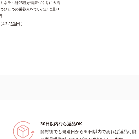
ミネラル計23種が健康づくりに大活
つひとつの栄養素をていねいに量り、
種類は1/2日分、ミネラル10種は1/3
円
ンス良く配合しました。ビタミンCに
（4.3 /
304
件）
まってじっくり働く「タイムリリース
し、体内吸収率を上げる黒胡椒抽出物
日4粒で23種類もの栄養素を効率的に
 さらに、粒のサイズを小さくし、1粒
ティングすることにより原料由来のニ
。飲みやすさにこだわりました。1日
5円と、お手ごろ価格なのも魅力的で
人も、食事が不規則になりがちな人
元気に自信がもてるサプリメントで
ビタミン＆ミネラルで健康な体の基本
守りましょう！
30日以内なら返品OK
開封後でも発送日から30日以内であれば返品可能