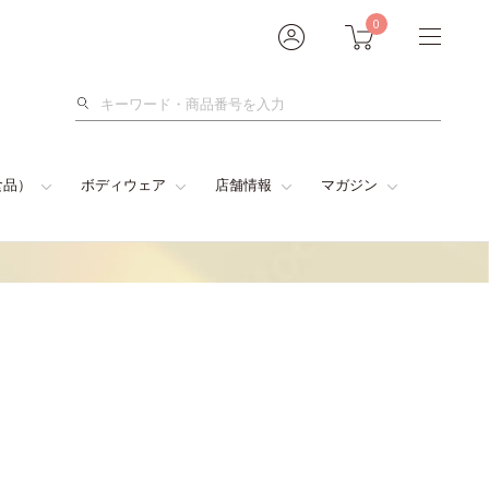
0
検
索
食品）
ボディウェア
店舗情報
マガジン