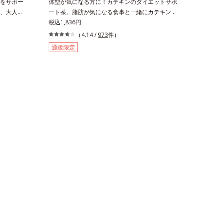
をサポー
体型が気になる方に！カテキンのダイエットサポ
、大人
ート茶。脂肪が気になる食事と一緒にカテキン
るほど、ダ
を。さらに、食物繊維とコーンシルクエキスで、
税込1,836円
ョークベリ
ぽっこりやからだの巡りをケア。カテキン・コー
（4.14 /
973
件）
ニアの、ア
ンシルク・食物繊維のトリプルパワーがダイエッ
通販限定
ポート力に
トをサポートします。
、ダイエッ
アを研究し
アにこだわ
定量配合で
のアロニア
ニアアント
齢ダイエッタ
ームが400
いたオリー
として重宝
ヒも配合し
ダイエット
アEXはアロ
その中にア
れています