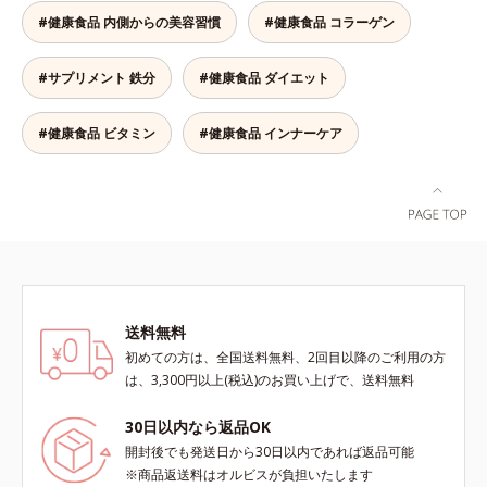
より、ほうれん草（ゆで）1束210g
い栄養、空腹具合に合わせて食べ方
#健康食品 内側からの美容習慣
#健康食品 コラーゲン
として可食部換算した場合。
のアレンジは自由自在！自然な果実
の味を活かした美味しさで、ハッピ
#サプリメント 鉄分
#健康食品 ダイエット
ーなダイエットを目指します。* ビ
タミンA、B1、B2、B6、B12、C、
D、E、ナイアシン、パントテン
#健康食品 ビタミン
#健康食品 インナーケア
酸、葉酸各商品の詳しい情報は商品
ページをご覧ください。・BEAUTY
夏祭りは、こちら
送料無料
初めての方は、全国送料無料、2回目以降のご利用の方
は、3,300円以上(税込)のお買い上げで、送料無料
30日以内なら返品OK
開封後でも発送日から30日以内であれば返品可能
※商品返送料はオルビスが負担いたします