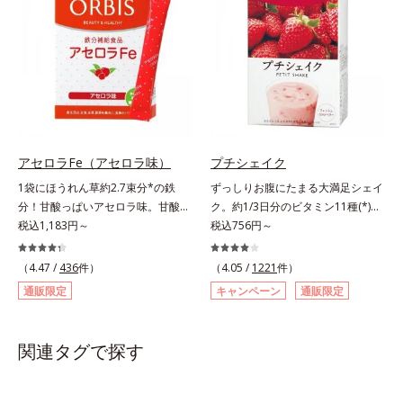
（10.6g）として可食部換算した場
す。
ドウの果汁をすっきり飲みやすくブ
合。
レンド。フレッシュな味なので、ゴ
クゴク飲めるおいしさです。* 「五
訂増補日本食品標準成分表2020」
より、ほうれん草（ゆで）1束210g
として可食部換算した場合。
アセロラFe（アセロラ味）
プチシェイク
1袋にほうれん草約2.7束分*の鉄
ずっしりお腹にたまる大満足シェイ
分！甘酸っぱいアセロラ味。甘酸っ
ク。約1/3日分のビタミン11種(*)・
ぱいさわやかな味の「アセロラFe」
税込1,183円～
鉄分・食物繊維配合でダイエットと
税込756円～
は、口の中でサッと溶ける顆粒タイ
美容をしっかりサポート。食事とお
プだから、水なしでOK。個包装で
きかえるだけで簡単にカロリーを抑
（4.47 /
436
件）
（4.05 /
1221
件）
携帯にも便利です。1袋わずか
えつつ、果実のいいところをまるご
通販限定
キャンペーン
通販限定
2.5kcal。また成人女性の平均で
と使って栄養バランスUP。食物繊
は、1日に3～4mgの鉄分が不足し
維やビタミン、鉄分などの不足しが
ていると言われます。「アセロラ
ちな栄養素をチャージして、健康的
関連タグで探す
Fe」は、1袋で5.25mgもの鉄分を補
なダイエットを後押しします。さら
えるサプリメントです。*「日本食
に牛乳以外に、豆乳やヨーグルトに
品標準成分表2020年版（八訂）」
も混ぜることができ、気分や摂りた