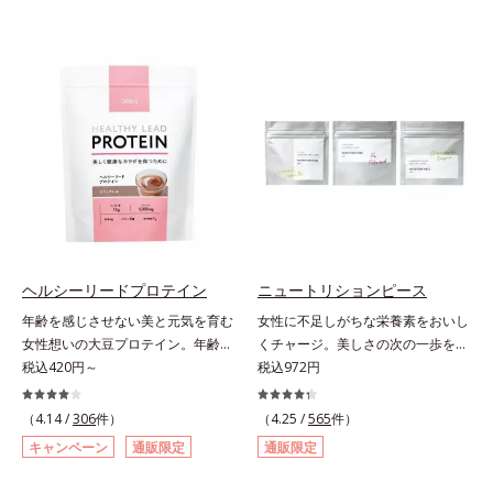
ヘルシーリードプロテイン
ニュートリションピース
年齢を感じさせない美と元気を育む
女性に不足しがちな栄養素をおいし
女性想いの大豆プロテイン。年齢を
くチャージ。美しさの次の一歩を引
感じさせない美と元気を育む、女性
税込420円～
き出すタブレット。現代女性に不足
税込972円
想いの大豆プロテインです。1杯で
しがちな栄養素に着目。ぽいっとひ
不足しがちなたんぱく質を補えま
と口補いやすい６種類の「キレイの
（4.14 /
306
件）
（4.25 /
565
件）
す。大人女性の食習慣に基づき質と
素」、タブレットタイプのサプリメ
キャンペーン
通販限定
通販限定
量を考え、更年世代の女性に人気の
ントシリーズです。女性の不足栄養
ある脂質が少ないソイプロテイン
素No.1 鉄分に葉酸をプラス、印象