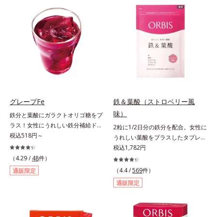
（大豆由来の植物性たんぱく質）を
づける晴れやかな表情を目指す「鉄
採用しました。吸収が穏やかで、腹
＆葉酸」、独自加工のビタミンCで
持ちがいいのもポイントです。体を
キレイと健康をサポートする「ビタ
作る材料であるたんぱく質12g(*1)
ミンC＆ビタミンB2」、スムーズな
をメインに、美を引き出すコラーゲ
リズムづくりで快調を目指す「オリ
ン5,000mgも配合。さらにリズムを
ゴ糖＆酵素」、いつだってイキイ
支える鉄分やビタミン6種(*2)、食
キ、あなたらしい表情をサポートす
物繊維など、女性が不足しがちな栄
る「ビタミンB群＆アミノ酸」、ス
養素を豊富に含み、大人女性の健康
マホ漬けの日々をケアしてうるっと
美を総合的に支えます。甘さ控えめ
クリアな1日のスタートに「ビタミ
グレープFe
鉄＆葉酸（ストロベリー風
のカフェオレ味、濃厚な抹茶味の2
ンA＆ルテイン」、紫外線を気にか
味）
鉄分と葉酸にガラクトオリゴ糖をプ
味展開。プロテイン独特のにおいや
ける女性こそ不足しやすい栄養素を
ラス！女性にうれしい鉄分補給ドリ
2粒に1/2日分の鉄分を配合。女性に
クセが少なく、水に溶けやすいの
チャージして、安定した美しさをサ
ンク。1本に、ほうれん草約2.1束分
税込518円～
うれしい葉酸をプラスしたタブレッ
で、手軽においしくたんぱく質を摂
ポートする「カルシウム＆ビタミン
(*)の鉄分と、葉酸とガラクトオリゴ
トタイプ。2粒にプルーン約50個分
税込1,782円
れます。*1 1杯分（約27g）当り。
D」の全６種類。体の中からキレイ
糖を配合した、飲みやすい鉄分補給
（*1）もの鉄分を配合し、さらに女
コラーゲン含む。*2 ビタミンB1、
（4.29 /
48
件）
の土台を整え、美しさの次の一歩を
ドリンクです。女性特有の周期をラ
性周期をサポートする葉酸をプラス
B2、B6、B12、ナイアシン、パン
引き出します。水なしでOK、持ち
（4.4 /
569
件）
通販限定
クにサポートする3つの成分を凝縮
しました。甘酸っぱくて続けやす
トテン酸各商品の詳しい情報は商品
歩きやすいパウチタイプなので、い
通販限定
し、さらに吸収を助けるビタミン
い、ストロベリー風味です。*1 :
ページをご覧ください。・BEAUTY
つでもどこでも手軽にカリッとチャ
B6、B12とビタミンCを配合。1日
「五訂増補日本食品標準成分表
夏祭りは、こちら
ージ。フルーツ風味だから、おやつ
に必要な鉄分の不足分を効率よく1
2010」より、プルーン（乾）1個
感覚でおいしく楽しく続けられま
本で補給できます。赤ブドウと白ブ