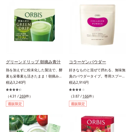
（大豆由来の植物性たんぱく質）を
食品（トクホ）のインナースキンケ
採用しました。吸収が穏やかで、腹
アです。“飲むスキンケア”だから、
持ちがいいのもポイントです。体を
顔だけでなく、背中や足など、スキ
作る材料であるたんぱく質12g(*1)
ンケア機能は全身にも。なかなか手
をメインに、美を引き出すコラーゲ
が回らない、ボディの乾燥対策にも
ン5,000mgも配合。さらにリズムを
おすすめです。ゆずの爽やかな香り
支える鉄分やビタミン6種(*2)、食
とすっきりとした酸味が特徴の「ゆ
物繊維など、女性が不足しがちな栄
ず風味」、芳醇なマスカットの香り
養素を豊富に含み、大人女性の健康
とさっぱりとした酸味が楽しめる
美を総合的に支えます。甘さ控えめ
「マスカット風味」、ピーチの甘い
グリーンドリップ 朝摘み青汁
コラーゲンパウダー
のカフェオレ味、濃厚な抹茶味の2
香りと爽やかな甘味が楽しめる「ピ
熱を加えずに粉末化した製法で、酵
好きなものと混ぜて摂れる、無味無
味展開。プロテイン独特のにおいや
ーチ風味」の3種のフレーバーをご
素も栄養素も活きたまま！朝摘みの
臭のパウダータイプ。専用スプーン
クセが少なく、水に溶けやすいの
用意。その日の気分に合わせてチョ
すっきり飲みやすい青汁。朝摘んだ
税込3,240円
1杯で、ハリと弾力のある毎日に欠
税込2,916円
で、手軽においしくたんぱく質を摂
イスできるから、より飽きにくく、
ばかりの大麦若葉を熱をかけない製
かせない「コラーゲン」5,000㎎を
れます。*1 1杯分（約27g）当り。
水なしで飲めるから、毎日手軽にお
法で、酵素や50種類以上の栄養素を
手軽に摂れる美容パウダーです。無
コラーゲン含む。*2 ビタミンB1、
（4.31 /
269
件）
いしく続けられます。*1 販売商品
（3.87 /
166
件）
活きたまま粉末化した青汁です。酵
味無臭で飲み物や料理に影響がな
B2、B6、B12、ナイアシン、パン
として。*2 許可表示：本品に含ま
通販限定
通販限定
素が活きているので、加熱したもの
く、冷たい飲み物にも簡単に溶ける
トテン酸各商品の詳しい情報は商品
れる米胚芽由来のグルコシルセラミ
と比べて色が鮮やかで泡立ちが良
ので、毎日簡単にキレイを補給でき
ページをご覧ください。・BEAUTY
ドは、肌の水分を逃しにくくするた
く、スッキリとした味わいに仕上が
ます。
夏祭りは、こちら
め、肌の乾燥が気になる方に適して
りました。圧縮しているため栄養成
います。
分の細胞壁が壊れ、吸収されやすい