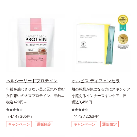
ヘルシーリードプロテイン
オルビス ディフェンセラ
年齢を感じさせない美と元気を育む
肌の乾燥が気になる方にスキンケア
女性想いの大豆プロテイン。年齢を
を超えるインナースキンケア。日本
感じさせない美と元気を育む、女性
税込420円～
初(*1)“肌にもトクホ(*2)”！肌の乾燥
税込3,456円
想いの大豆プロテインです。1杯で
が気になる方に。高純度に精製した
不足しがちなたんぱく質を補えま
米胚芽由来のグルコシルセラミドを
（4.14 /
306
件）
（4.43 /
2263
件）
す。大人女性の食習慣に基づき質と
配合。「肌の水分を逃しにくくする
キャンペーン
通販限定
キャンペーン
通販限定
量を考え、更年世代の女性に人気の
ため、肌の乾燥が気になる方に適し
ある脂質が少ないソイプロテイン
ている」と許可された、特定保健用