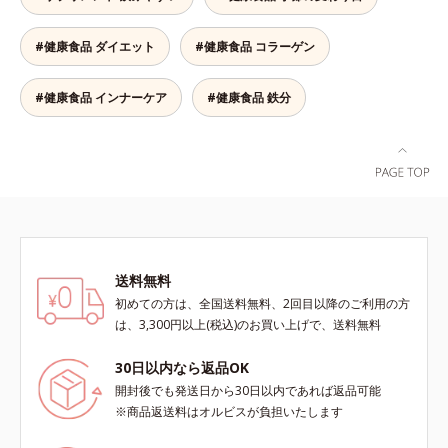
を手軽に摂取できます。やすらぎの
のアレンジは自由自在！自然な果実
ローズマリーとペパーミントの2種
の味を活かした美味しさで、ハッピ
#健康食品 ダイエット
#健康食品 コラーゲン
のハーブも入っています。豆乳また
ーなダイエットを目指します。* ビ
は水と混ぜるだけの簡単スムージー
タミンA、B1、B2、B6、B12、C、
を毎朝の習慣にして、スッキリ健康
D、E、ナイアシン、パントテン
#健康食品 インナーケア
#健康食品 鉄分
＆キレイな毎日を。
酸、葉酸各商品の詳しい情報は商品
ページをご覧ください。・BEAUTY
夏祭りは、こちら
送料無料
初めての方は、全国送料無料、2回目以降のご利用の方
は、3,300円以上(税込)のお買い上げで、送料無料
30日以内なら返品OK
開封後でも発送日から30日以内であれば返品可能
※商品返送料はオルビスが負担いたします