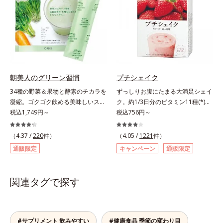
状態に。固い繊維は取り除き、ぎゅ
っと搾り取った貴重なエキスのみを
使用しています。
朝美人のグリーン習慣
プチシェイク
34種の野菜＆果物と酵素のチカラを
ずっしりお腹にたまる大満足シェイ
凝縮。ゴクゴク飲める美味しいスム
ク。約1/3日分のビタミン11種(*)・
ージーでスッキリ生活をサポート。
税込1,749円～
鉄分・食物繊維配合でダイエットと
税込756円～
酵素と野菜＆果物のパワーで、スッ
美容をしっかりサポート。食事とお
キリ生活を応援する、粉末状の酵素
きかえるだけで簡単にカロリーを抑
（4.37 /
220
件）
（4.05 /
1221
件）
スムージーです。赤米や大麦などの
えつつ、果実のいいところをまるご
通販限定
キャンペーン
通販限定
9種の素材を、黒・黄・白の3種の麹
と使って栄養バランスUP。食物繊
で発酵させ粉末化。さらに酵素含有
維やビタミン、鉄分などの不足しが
キウイフルーツ粉末を配合。さらに
ちな栄養素をチャージして、健康的
関連タグで探す
日常では摂りづらいスーパーフー
なダイエットを後押しします。さら
ド・ウィートグラスや緑黄色野菜な
に牛乳以外に、豆乳やヨーグルトに
ど、厳選した34種の野菜と果物もた
も混ぜることができ、気分や摂りた
っぷり入っており、いろいろな素材
い栄養、空腹具合に合わせて食べ方
#サプリメント 飲みやすい
#健康食品 季節の変わり目