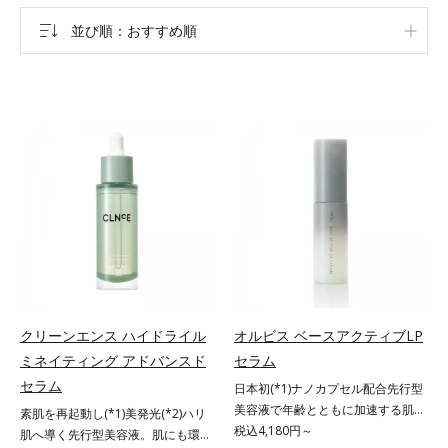
並び順
おすすめ順
クリーンエンス ハイドライル
オルビス ベースアクティブLP
ミネイティング アドバンスド
セラム
セラム
日本初(*1)ナノカプセル配合先行型
美容液で年齢とともに加速する肌悩
素肌を再起動し(*1)美発光(*2)ハリ
み(*2)にブレーキを。スキンケアの
税込4,180円～
肌へ導く先行型美容液。肌にも環境