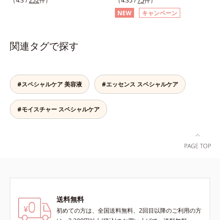
（4.3 /
252
件）
（4.35 /
75
件）
イエンスで、複合的なお悩みにアプ
ーズ」の先行型美容液です。こわば
ナシ果実エキス、ハトムギ種子エキ
NEW
キャンペーン
ローチ。大人世代の肌に向き合い、
った角質をやわらかくほぐし、毛穴
ス、ユズ果実エキス、水添レシチ
手軽なお手入れで賢いケアを。ライ
詰まりの起こりにくいなめらかな肌
ン、フィトステロールズ、（Ｃ１２
フスタイルになじむ、若々しい印象
へ。化粧水の肌なじみをサポート
－２０）アルキルグルコシドの組み
関連タグで探す
(*1)作りのサポートをします。オル
し、すっとなじむ素直な肌を目指し
合わせが初（2023年4月 Mintel社デ
ビスアンバー グロウプレセラムオ
ます。またクリアフルシリーズに配
ータベースによる当社調べ）*2 う
イルイン先⾏型美容液「オルビスア
合されているのと同じ、5種の和漢
るおい不足など*3 お手入れのファ
ンバー グロウプレセラム」は、オ
植物由来成分や「ナノVCショット
ーストステップのこと*4 細胞間脂
#スペシャルケア 美容液
#エッセンス スペシャルケア
イル成分(*2)が肌に素早くなじみ、
カプセル」を採用。化粧水前に塗る
質に類似した構造*5 保湿成分
肌をやわらかくしながら角層まで浸
だけの簡単ケアで、ゴワつきや肌荒
#モイスチャー スペシャルケア
透。ADセラミドミックスが肌をす
れ、ニキビを予防します。【ご使用
こやかに整え、うるおいを蓄える肌
ステップ】洗顔の後、化粧水の前に
へと導きます。洗顔後すぐに使うこ
お使いいただく先行型美容液です。
とで、あとのオールインワンクリー
※敏感肌対象パッチテスト済（すべ
ムの肌なじみを高め、うるおいとツ
ての人に皮膚刺激がおきないという
ヤのある肌を叶えます。*1 肌にハ
わけではありません）※アレルギー
リを与え若々しい印象*2 スクワラ
テスト済＝全ての方にアレルギーが
ン、トリ（カプリル酸／カプリン
おきないということではありません
酸）グリセリル＝肌をやわらかくほ
※ノンコメドジェニックテスト済＝
送料無料
ぐす複合成分
すべての人にコメド（ニキビのも
初めての方は、全国送料無料、2回目以降のご利用の方
と）ができないというわけではあり