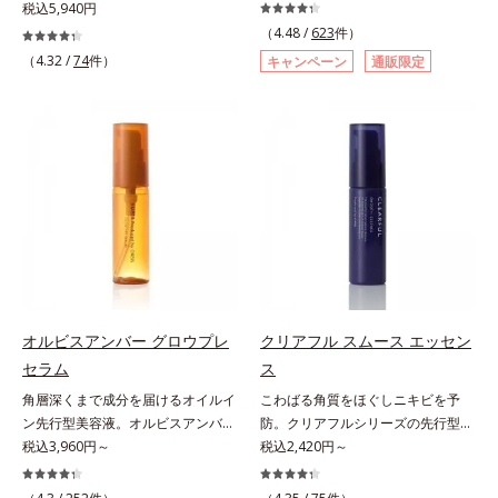
打ち止め感に。年齢とともに加速す
にも、いいことを——。
税込5,940円
る肌悩み(*2)にブレーキをかけ、化
「CLEANENCE（クリーンエン
（4.48 /
623
件）
粧水前の土台(*3)づくりで、うるお
ス）」が目指すのは、まっさらな素
（4.32 /
74
件）
キャンペーン
通販限定
いに満ち満ちた内側から弾むような
肌と地球へのやさしさ。間引きされ
ハリ肌へ。化粧水は二度塗りしない
た花や実、副産物など、本来は廃棄
と不安…。いろいろケアしているの
されるはずだった原料や資源を「ア
に、あと一歩肌悩みが晴れない…。
ップサイクル（そのまま再利用する
そんな大人の肌悩みにアプローチす
のではなく、商品としての価値を高
る先行型美容液です。日本初(*1)、
めるような加工を行う）」。不要と
毛穴約1/1000ナノサイズの極小カ
されるものを生まれ変わらせて新し
プセルの表面は肌になじみやすい構
いパワーを引き出し、サイエンスの
造(*4)。内包した美容成分(*5)の浸
力でまっさらな素肌へと導くクリー
透をサポートし、角層すみずみをう
ンビューティブランドです。
るおいで満たします。さらに“うる
おいの通り道”を作って化粧水のな
オルビスアンバー グロウプレ
クリアフル スムース エッセン
じみ感をUP。化粧水前に使うこと
セラム
ス
で、普段の化粧水の手ごたえをより
角層深くまで成分を届けるオイルイ
こわばる角質をほぐしニキビを予
実感できる、しっとり整った肌状態
ン先行型美容液。オルビスアンバー
防。クリアフルシリーズの先行型美
へ。化粧水前に2プッシュ使うだけ
は、いつも⾃然体で美しくありたい
税込3,960円～
容液。くり返しニキビの根本原因と
税込2,420円～
で、うるおいのすき間にぐんぐん入
と願う⼤⼈世代に寄り添うブランド
毛穴の両方にアプローチする、薬用
り込み、うるおいで満ち満ちたハリ
です。年齢印象研究に基づいた肌サ
ニキビスキンケア「クリアフルシリ
のある美肌へと整えます。*1 クチ