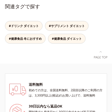
力に着目！大人の燃焼意欲をサポー
るぷる感のある毎日に必要なコラー
関連タグで探す
トする、ダイエットサポートサプリ
ゲン*を1,000mgも配合。ダイエッ
メントです。アロニアを研究し続け
トによるやつれ感を気にせず、キレ
てきたオルビスが高品質のアロニア
イをサポートします。さらに、食事
にこだわり、その特有成分を抽出。
制限で心配な栄養面もしっかりカバ
#ドリンク ダイエット
#サプリメント ダイエット
安定して一定量配合できるよう、規
ー。ビタミン10種とミネラル2種を
格化しました。オルビスのアロニア
約1/3日分、食物繊維を4.0gも配合
#健康食品 冬におすすめ
#健康食品 ダイエット
シリーズNo.1の配合量を誇る、ア
し、満腹感と朝のスッキリを期待で
ロニアアントシアニン30mg(*)を含
きます。＊吸収しやすいコラーゲン
有。さらに年齢ダイエッターをサポ
ペプチドを使用しています。
ートする成分として、研究チームが
400種以上の植物エキスを試してた
どり着いたオリーブ葉エキスと、古
くからぽかぽか成分として重宝され
てきたブラックジンジャー、ケイヒ
も配合しました。大人のやる気を燃
送料無料
やし、年齢ダイエットを熱く応援し
初めての方は、全国送料無料、2回目以降のご利用の方
ます。* スーパーアロニアEXはアロ
は、3,300円以上(税込)のお買い上げで、送料無料
ニアエキスを135mg配合してお
り、その中にアロニアアントシアニ
30日以内なら返品OK
ン30mgが含有されています（2粒
開封後でも発送日から30日以内であれば返品可能