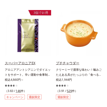
スーパーアロニアEX
プチチャウダー
アロニアアントシアニンでダイエッ
クリーミーで濃厚な味わい！噛みご
トをサポート。辛い運動や食事制限
たえある具がたっぷりの「食べる」
に立ち向かう、大人の“燃える気持
税込4,860円～
スープ。クリーミーなスープに大粒
税込1,944円
ち”を応援。年齢を重ねるほど、ダ
コーンやクルトン、鶏肉のような食
イエットが続かないと感じる方に。
感の大豆たんぱくなど、具だくさん
（3.83 /
146
件）
（3.91 /
529
件）
チョークベリーとも呼ばれる東欧産
の「食べる」スープです。ボリュー
キャンペーン
通販限定
通販限定
の健康果実アロニアの、アロニアア
ム感のある食べごたえで、お腹にし
ントシアニンのダイエットサポート
っかりたまります。また、ハリとぷ