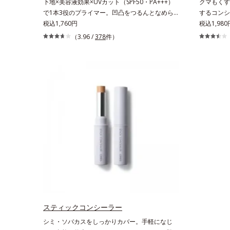
下地×美容液効果×UVカット（SPF50・PA+++）
クマもくす
で1本3役のプライマー。凹凸をつるんとなめら
するコンシ
かに(*1)整え、化粧ノリUPの高機能化粧下
税込1,760円
抱えるお悩
税込1,980
地。“塗るたび高まる、素肌の美しさ” 肌本来の美
ーラーです
（3.96 /
378
件）
しさを引き出す『オルビスユー』発想で、乾燥に
配合した「
よる小ジワをカバーしてハリ肌に整える高機能化
拡散してア
粧下地毛穴や小ジワの凹凸をつるんとなめらかに
ます。筆タ
(*1)。スキンケア発想の化粧下地です。保湿成分
ッドコンシ
が肌全層(*2)に働きかけて、肌のうるおいをグン
や口元、シ
とアップ＆リッチなクリームのようにぴたっと密
密着。薄づ
着。乾燥による小ジワを目立たなく(*1)し、つる
します。く
んとしたハリ肌に仕上げます。むやみに隠すので
ロン酸を配
はなくふわりと光を拡散させ、メイク×スキンケ
ハリ肌へと
アのW効果で軽やかな美肌を印象づけます。紫外
線吸収剤フリーなのに高SPF値、さらにスキンプ
ロテクト複合成分(*3)が、ブルーライト、紫外
線、大気中の微粒子汚れなどの外的ダメージから
肌表面をガードします。【カバー効果】保湿性凹
凸カバー複合成分(*4)肌悩みが気になる時でも、
ただ隠すだけでなく、乾きやすい肌にうるおいを
スティックコンシーラー
届けながら、光拡散効果で乾燥小ジワや毛穴もカ
シミ・ソバカスをしっかりカバー。手軽になじ
バーします。【ラスティング効果】皮脂選択テカ