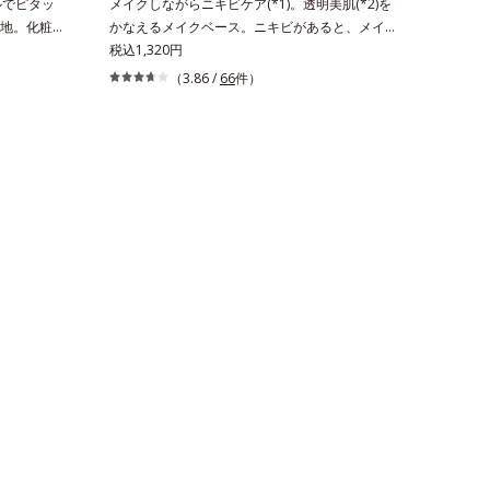
ルでピタッ
メイクしながらニキビケア(*1)。透明美肌(*2)を
地。化粧ノ
かなえるメイクベース。ニキビがあると、メイク
上がりを格
はニキビに良くないのではないかと心配になりが
税込1,320円
です。うる
ち。しかし何も塗らないと、刺激に弱いニキビ肌
（3.86 /
66
件）
をぴたっ
を紫外線にさらしてしまうことに……。クリアフ
りの美しさ
ル デイケアベースは、ニキビケア(*1)できる新発
ルロン酸、
想のメイク下地。スキンケアシリーズと同様のニ
を含む美容
キビケア成分を配合した肌にやさしい処方なの
成分(*)
で、“ニキビをケアしたい”と“肌をキレイに見せた
を守りま
い”が同時に叶えられます。ピンク味のあるベー
のある肌に
ジュ色で、塗るとくすみがさっと払われ、肌が自
。※オルビ
然とトーンアップ。しっとりとした美しい仕上が
としてご使
りが続きます。SPF28・PA+++で、ニキビ肌を紫
a)、酸化銀
外線ダメージからもしっかりガードします。※敏
感肌対象パッチテスト済（すべての人に皮膚刺激
がおきないというわけではありません）*1 ニキ
ビ・肌荒れを防ぐ*2 うるおいによる透明感のあ
る肌