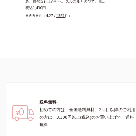
み、自然な仕上がりへ。スルスルとのびて、肌に
リ防止成分(*5)テカリの主成分を選択的に吸収
溶け込むようになじみ、ピタッと密着。しっかり
税込1,430円
し、うるおいはしっかり残すことでカバー力を保
とカバーしつつ、透明感を高めるリフレクトパウ
（4.27 /
1357
件）
ちます。*1 メイク効果による*2 角層の範囲内*3
ダーの働きと、日本人の肌色に合わせた巧みな色
スキンプロテクト※複合成分配合＝肌を保護し、
設計で、ごく自然な仕上がりになります。たった
乾燥を防ぐ複合成分 ※ ビルベリー葉エキス、
10秒で隠したいシミをサッとカバー。シミのな
タベブイアインペチギノサ樹皮エキス*4 グリセ
い美肌に導きます。
リルグルコシド（保湿成分）、（ジメチコン／ビ
ニルジメチコン）クロスポリマー、ジメチコン
（カバー成分）*5 アクリレーツコポリマー
送料無料
初めての方は、全国送料無料、2回目以降のご利用
の方は、3,300円以上(税込)のお買い上げで、送料
無料