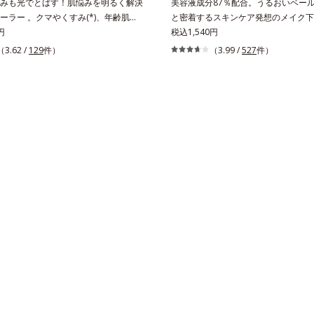
みも光でとばす！肌悩みを明るく解決
美容液成分87％配合。うるおいベー
ーラー 。クマやくすみ(*)、年齢肌の
と密着するスキンケア発想のメイク下
みを、光で飛ばしてカバーするコンシ
円
リ＆もちUP！ファンデーションの仕
税込1,540円
。黄ぐすみをカバーする赤色の粉体を
上げする、スキンケア発想の化粧下地
（3.62 /
129
件）
（3.99 /
527
件）
光コントロールパウダー」配合。光を
おいベールがファンデーションの粉体
ラを見せず、自然に肌悩みをカバーし
と“均一に密着”させることで、仕上が
イプのやわらかなテクスチャーのリキ
と化粧もちが格段にUP。さらにヒア
ーラーでのびがよく、凹凸のある目元
ローヤルゼリーエキスなどの保湿成分
ミやくすみの気になる頬にもピタッと
液成分を87％配合。大気汚染物質バリア
きなのにカバー力が高く、幅広く活躍
もプラスして、乾燥やダメージから肌
すみに働きかける成分に2種のヒアル
す。くすみがちな大人の肌を、血色感
合した肌にやさしい処方で、うるおう
補整する、ピンクベージュカラーです
整えます。* 乾燥による
スのすべてのファンデーションの下地
用いただけます。* ホウケイ酸(Ca、N