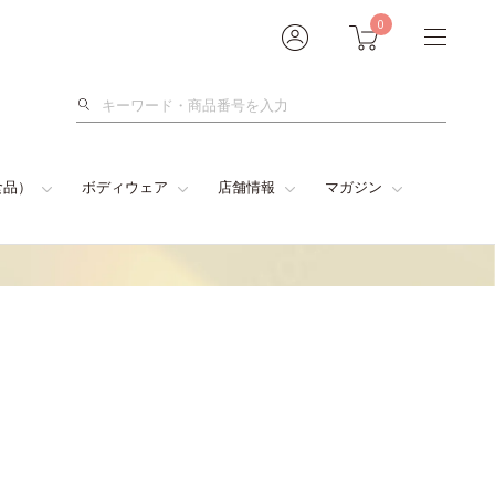
0
検
索
食品）
ボディウェア
店舗情報
マガジン