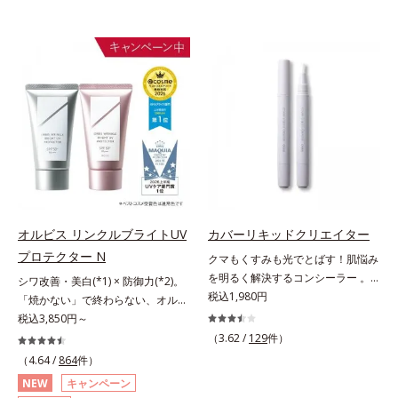
オルビス リンクルブライトUV
カバーリキッドクリエイター
プロテクター N
クマもくすみも光でとばす！肌悩み
を明るく解決するコンシーラー 。
シワ改善・美白(*1) × 防御力(*2)。
クマやくすみ(*)、年齢肌の抱えるお
税込1,980円
「焼かない」で終わらない、オルビ
悩みを、光で飛ばしてカバーするコ
ス最高峰(*3)日焼け止め。シワ改
税込3,850円～
ンシーラーです。黄ぐすみをカバー
善・美白(*1) × 防御力(*2)「焼かな
（3.62 /
129
件）
する赤色の粉体を配合した「光コン
い」で終わらないオルビス最高峰
（4.64 /
864
件）
トロールパウダー」配合。光を拡散
(*3)顔用日焼け止めです。ポーラ化
NEW
キャンペーン
してアラを見せず、自然に肌悩みを
成の独自研究による、紫外線に反応