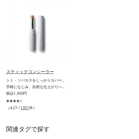
の美しさと化粧もちが格段にUP。
肌にぴったり密着し、SPF50+・
うに、突然のニキビやシミ、クマな
さらにヒアルロン酸、ローヤルゼリ
PA++++という高い紫外線カット力
どの肌トラブルを簡単に狙い撃ち。
ーエキスなどの保湿成分を含む美容
ながら、白浮きしにくい処方に。シ
線を描くように気になる部分を塗り
液成分を87％配合。大気汚染物質バ
ワ改善・美白を叶えながら、紫外線
つぶし、指でやさしくなじませるだ
リア成分(*)もプラスして、乾燥やダ
を味方にしてあなたの肌を守る最高
けで肌トラブルを自然にぼかしてカ
メージから肌を守ります。くすみが
峰顔用日焼け止めです。*1 メラニ
バー。指にとって重ねづけすると、
ちな大人の肌を、血色感のある肌に
ンの生成を抑え、シミ・ソバカスを
さらにハイカバーな仕上がりに。テ
補整する、ピンクベージュカラーで
防ぐ*2 化粧膜のくずれにくさ、肌
クニック不要で初心者でも安心の使
す。※オルビスのすべてのファンデ
をうるおして保護すること*3 オル
いごこちを実現しました。つけてい
ーションの下地としてご使用いただ
ビス内最高の紫外線カットレベル*4
ることを忘れてしまうようなサラサ
けます。* ホウケイ酸(Ca、Na)、酸
紫外線に瞬時に反応して、膜が厚く
ラの感触で、いつでも絶好調の肌を
スティックコンシーラー
化銀
なり始めることおよび表面に新たな
叶えます(*)。* メイク効果による
シミ・ソバカスをしっかりカバー。
膜ができ始めることで膜が強くくず
【ご使用方法】2～3ｍｍくり出し、
手軽になじみ、自然な仕上がりへ。
れにくくなり、密閉することで保湿
カバーしたい部分に直接つけてくだ
スルスルとのびて、肌に溶け込むよ
税込1,430円
成分を浸透促進すること（角層ま
さい。さらにカバー効果を出したい
うになじみ、ピタッと密着。しっか
で）*5 保湿成分*6 角層まで＜使用
ときは、重ねづけしてください。
りとカバーしつつ、透明感を高める
量目安＞大きめのパール1粒程度
（4.27 /
1357
件）
リフレクトパウダーの働きと、日本
※全顔使用の場合＜使用ステップ＞
人の肌色に合わせた巧みな色設計
洗顔料 ⇒ 化粧水 ⇒ 保湿液 ⇒オル
で、ごく自然な仕上がりになりま
ビス リンクルブライトUVプロテク
関連タグで探す
す。たった10秒で隠したいシミをサ
ター N各商品の詳しい情報は商品ペ
ッとカバー。シミのない美肌に導き