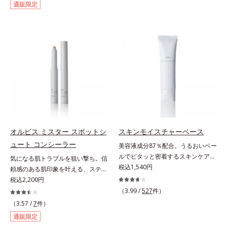
通販限定
カバーします。筆タイプのやわらか
して強固な膜を形成する技術「瞬間
なテクスチャーのリキッドコンシー
オートディフェンステクノロジー
ラーでのびがよく、凹凸のある目元
(*4)」を搭載。紫外線を浴びた膜が
や口元、シミやくすみの気になる頬
厚く強靭に進化することで、紫外線
にもピタッと密着。薄づきなのにカ
が強い環境でも汗やくずれから肌を
バー力が高く、幅広く活躍します。
守り、美容成分(*5)の浸透を促進
くすみに働きかける成分に2種のヒ
(*6)します。有効成分「ナイアシン
アルロン酸を配合した肌にやさしい
アミド」配合。真皮のコラーゲン産
処方で、うるおうハリ肌へと整えま
生を促進し今あるシワを改善。メラ
す。* 乾燥による
ニンの受け渡しを抑制することで、
未来のシミ・ソバカスも予防しま
す。今あるシワも未来のシミにもア
オルビス ミスター スポットシ
スキンモイスチャーベース
プローチ。保湿成分が日中の肌にも
ュート コンシーラー
美容液成分87％配合。うるおいベー
うるおいを与え、明るくなめらかな
ルでピタッと密着するスキンケア発
肌へ導きます。さらに落ちにくくす
気になる肌トラブルを狙い撃ち。信
想のメイク下地。化粧ノリ＆もち
税込1,540円
るとキシキシし、塗りごこちを優先
頼感のある肌印象を叶える、スティ
UP！ファンデーションの仕上がり
すると膜がくずれやすくなる日焼け
ックコンシーラー。自然な仕上がり
税込2,200円
を格上げする、スキンケア発想の化
止めのジレンマを解消すべく試作を
とカバー力を両立させた、スティッ
（3.99 /
527
件）
粧下地です。うるおいベールがファ
重ね、落ちにくくのびのよいみずみ
ク状のコンシーラーです。「6mm
（3.57 /
7
件）
ンデーションの粉体をぴたっと“均
ずしいテクスチャーを追求しまし
口径スポットシューター設計」で、
通販限定
一に密着”させることで、仕上がり
た。まるで美容液級のなめらかさで
まるでバスケのシュートを決めるよ