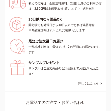
肌にぴったり密着し、SPF50+・
初めての方は、全国送料無料、2回目以降のご利用の方
PA++++という高い紫外線カット力
は、3,300円以上(税込)のお買い上げで、送料無料
ながら、白浮きしにくい処方に。シ
ワ改善・美白を叶えながら、紫外線
30日以内なら返品OK
を味方にしてあなたの肌を守る最高
開封後でも発送日から30日以内であれば返品可能
峰顔用日焼け止めです。*1 メラニ
※商品返送料はオルビスが負担いたします
ンの生成を抑え、シミ・ソバカスを
防ぐ*2 化粧膜のくずれにくさ、肌
最短ご注文翌日お届け
をうるおして保護すること*3 オル
一部地域を除き、最短でご注文の翌日にお届けいたし
ビス内最高の紫外線カットレベル*4
ます
紫外線に瞬時に反応して、膜が厚く
なり始めることおよび表面に新たな
サンプルプレゼント
膜ができ始めることで膜が強くくず
サンプルはご注文商品の合計個数までお選びいただけ
れにくくなり、密閉することで保湿
ます
成分を浸透促進すること（角層ま
で）*5 保湿成分*6 角層まで＜使用
詳しくはこちら
量目安＞大きめのパール1粒程度
※全顔使用の場合＜使用ステップ＞
洗顔料 ⇒ 化粧水 ⇒ 保湿液 ⇒オル
ビス リンクルブライトUVプロテク
お電話でのご注文・お問い合わせ
ター N各商品の詳しい情報は商品ペ