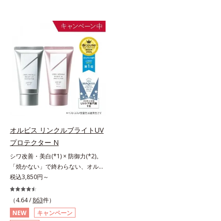
オルビス リンクルブライトUV
プロテクター N
シワ改善・美白(*1) × 防御力(*2)。
「焼かない」で終わらない、オルビ
ス最高峰(*3)日焼け止め。シワ改
税込3,850円～
善・美白(*1) × 防御力(*2)「焼かな
い」で終わらないオルビス最高峰
（4.64 /
863
件）
(*3)顔用日焼け止めです。ポーラ化
NEW
キャンペーン
成の独自研究による、紫外線に反応