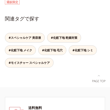
通販限定
して強固な膜を形成する技術「瞬間
オートディフェンステクノロジー
(*4)」を搭載。紫外線を浴びた膜が
関連タグで探す
厚く強靭に進化することで、紫外線
が強い環境でも汗やくずれから肌を
守り、美容成分(*5)の浸透を促進
(*6)します。有効成分「ナイアシン
#スペシャルケア 美容液
#化粧下地 乾燥対策
アミド」配合。真皮のコラーゲン産
生を促進し今あるシワを改善。メラ
ニンの受け渡しを抑制することで、
#化粧下地 メイク
#化粧下地 毛穴
#化粧下地 シミ
未来のシミ・ソバカスも予防しま
す。今あるシワも未来のシミにもア
#モイスチャー スペシャルケア
プローチ。保湿成分が日中の肌にも
うるおいを与え、明るくなめらかな
肌へ導きます。さらに落ちにくくす
るとキシキシし、塗りごこちを優先
すると膜がくずれやすくなる日焼け
止めのジレンマを解消すべく試作を
重ね、落ちにくくのびのよいみずみ
ずしいテクスチャーを追求しまし
た。まるで美容液級のなめらかさで
送料無料