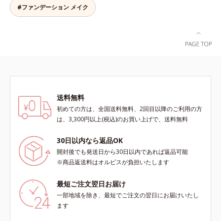
す。クリームをなじませると、さら
#ファンデーション メイク
さらの感触のパウダーに変化。まる
でベルベットのようななめらか肌に
整えるので、その後のファンデーシ
ョンのノリが格段にアップします。
送料無料
初めての方は、全国送料無料、2回目以降のご利用の方
は、3,300円以上(税込)のお買い上げで、送料無料
30日以内なら返品OK
開封後でも発送日から30日以内であれば返品可能
※商品返送料はオルビスが負担いたします
最短ご注文翌日お届け
一部地域を除き、最短でご注文の翌日にお届けいたし
ます