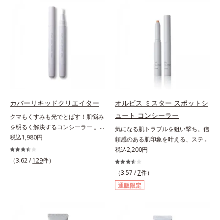
ファンデが毛穴に落ちる隙をつくら
る小ジワをカバーしてハリ肌に整え
ず、メイクのりがUPします。水分
る高機能化粧下地毛穴や小ジワの凹
と皮脂のバランスを整え、乾燥＆ベ
凸をつるんとなめらかに(*1)。スキ
タつきレスに。さらに毛穴周りの肌
ンケア発想の化粧下地です。保湿成
にうるおいを与え、キュッと引き締
分が肌全層(*2)に働きかけて、肌の
め＆ハリ感をUPさせます。また皮
うるおいをグンとアップ＆リッチな
脂を感知するとギュッと固まる膜を
クリームのようにぴたっと密着。乾
採用。ファンデーションのくずれや
燥による小ジワを目立たなく(*1)
毛穴落ちを防ぎ、キレイが長持ちし
し、つるんとしたハリ肌に仕上げま
ます。軽やかにのびるリキッドが肌
す。むやみに隠すのではなくふわり
カバーリキッドクリエイター
オルビス ミスター スポットシ
にほわっとべールをかけて、肌キメ
と光を拡散させ、メイク×スキンケ
ュート コンシーラー
クマもくすみも光でとばす！肌悩み
がふっくら整うかのよう(*3)。つっ
アのW効果で軽やかな美肌を印象づ
を明るく解決するコンシーラー 。
気になる肌トラブルを狙い撃ち。信
ぱらないここちよい密着感で、さま
けます。紫外線吸収剤フリーなのに
クマやくすみ(*)、年齢肌の抱えるお
税込1,980円
頼感のある肌印象を叶える、スティ
ざまなタイプのファンデと併用でき
高SPF値、さらにスキンプロテクト
悩みを、光で飛ばしてカバーするコ
ックコンシーラー。自然な仕上がり
税込2,200円
ます。毛穴が気になる箇所への部分
複合成分(*3)が、ブルーライト、紫
ンシーラーです。黄ぐすみをカバー
とカバー力を両立させた、スティッ
（3.62 /
129
件）
使いもOK。*1 ファンデーションが
外線、大気中の微粒子汚れなどの外
する赤色の粉体を配合した「光コン
ク状のコンシーラーです。「6mm
くずれて毛穴に落ちること*2 酸化
的ダメージから肌表面をガードしま
（3.57 /
7
件）
トロールパウダー」配合。光を拡散
口径スポットシューター設計」で、
チタン配合＝カバー力向上成分*3
す。【カバー効果】保湿性凹凸カバ
通販限定
してアラを見せず、自然に肌悩みを
まるでバスケのシュートを決めるよ
メイク効果による
ー複合成分(*4)肌悩みが気になる時
カバーします。筆タイプのやわらか
うに、突然のニキビやシミ、クマな
でも、ただ隠すだけでなく、乾きや
なテクスチャーのリキッドコンシー
どの肌トラブルを簡単に狙い撃ち。
すい肌にうるおいを届けながら、光
ラーでのびがよく、凹凸のある目元