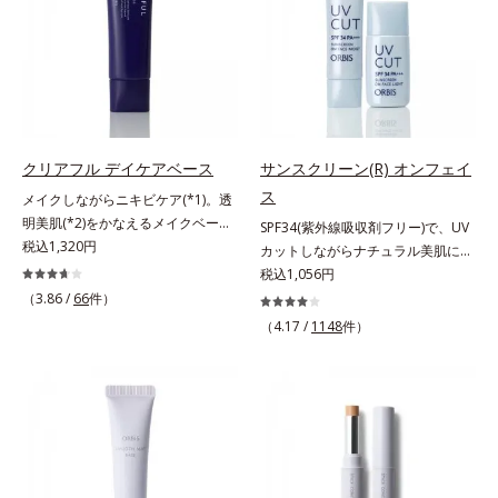
リア成分(*)もプラスして、乾燥やダ
ボコやザラつき、肌色のムラを光で
メージから肌を守ります。くすみが
整え、肌本来の魅力を引き出し、印
ちな大人の肌を、血色感のある肌に
象をランクアップさせます。日本人
補整する、ピンクベージュカラーで
男性の肌色に合わせた色設計で、ど
す。※オルビスのすべてのファンデ
んな肌色でも自然な仕上がりを叶え
ーションの下地としてご使用いただ
ます。ベタつくのに乾燥する男性の
けます。* ホウケイ酸(Ca、Na)、酸
肌に、うるおいを与えつつ皮脂分泌
クリアフル デイケアベース
サンスクリーン(R) オンフェイ
化銀
をコントロールするスキンケア成分
ス
メイクしながらニキビケア(*1)。透
を配合。夕方までベタつき＆乾燥知
明美肌(*2)をかなえるメイクベー
SPF34(紫外線吸収剤フリー)で、UV
らずの、清潔感のある肌が続きま
ス。ニキビがあると、メイクはニキ
税込1,320円
カットしながらナチュラル美肌に。
す。さらにSPF20・PA++の紫外線カ
ビに良くないのではないかと心配に
これ1本で“小でかけ”にも、化粧下
税込1,056円
ット効果で、日常シーンの紫外線を
なりがち。しかし何も塗らないと、
地としても。この1本があれば、“ち
カット。洗顔料で簡単に落とすこと
（3.86 /
66
件）
刺激に弱いニキビ肌を紫外線にさら
ょっとそこまで”もOKなすっぴん美
ができ、スキンケアの延長で使いや
（4.17 /
1148
件）
してしまうことに……。クリアフル
肌！ さまざまなダメージ(*1)からバ
すい、みずみずしいクリームタイプ
デイケアベースは、ニキビケア(*1)
リアしながら、美肌を叶える顔用日
です。【ご使用方法】スキンケアの
できる新発想のメイク下地。スキン
焼け止めです。 紫外線、近赤外
後、適量（パール1～2粒大程度）を
ケアシリーズと同様のニキビケア成
線、大気汚染物質(*2)を含むダメー
とり、顔全体に少量ずつムラなくの
分を配合した肌にやさしい処方なの
ジに着目し、それらから肌を守る成
ばします。
で、“ニキビをケアしたい”と“肌をキ
分を配合しました。誰の肌にもなじ
レイに見せたい”が同時に叶えられ
む絶妙な色設計で、白浮きなしの明