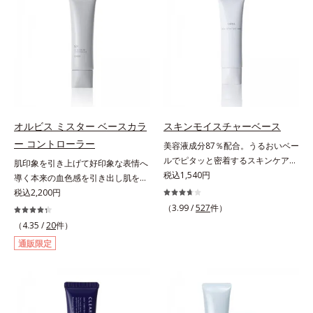
線を描くように気になる部分を塗り
拡散効果で乾燥小ジワや毛穴もカバ
や口元、シミやくすみの気になる頬
つぶし、指でやさしくなじませるだ
ーします。【ラスティング効果】皮
にもピタッと密着。薄づきなのにカ
けで肌トラブルを自然にぼかしてカ
脂選択テカリ防止成分(*5)テカリの
バー力が高く、幅広く活躍します。
バー。指にとって重ねづけすると、
主成分を選択的に吸収し、うるおい
くすみに働きかける成分に2種のヒ
さらにハイカバーな仕上がりに。テ
はしっかり残すことでカバー力を保
アルロン酸を配合した肌にやさしい
クニック不要で初心者でも安心の使
ちます。*1 メイク効果による*2 角
処方で、うるおうハリ肌へと整えま
いごこちを実現しました。つけてい
層の範囲内*3 スキンプロテクト※
す。* 乾燥による
ることを忘れてしまうようなサラサ
複合成分配合＝肌を保護し、乾燥を
ラの感触で、いつでも絶好調の肌を
防ぐ複合成分 ※ ビルベリー葉エ
オルビス ミスター ベースカラ
スキンモイスチャーベース
叶えます(*)。* メイク効果による
キス、タベブイアインペチギノサ樹
ー コントローラー
美容液成分87％配合。うるおいベー
【ご使用方法】2～3ｍｍくり出し、
皮エキス*4 グリセリルグルコシド
ルでピタッと密着するスキンケア発
肌印象を引き上げて好印象な表情へ
カバーしたい部分に直接つけてくだ
（保湿成分）、（ジメチコン／ビニ
想のメイク下地。化粧ノリ＆もち
税込1,540円
導く本来の血色感を引き出し肌を均
さい。さらにカバー効果を出したい
ルジメチコン）クロスポリマー、ジ
UP！ファンデーションの仕上がり
一に整えるベースカラー。スキンケ
税込2,200円
ときは、重ねづけしてください。
メチコン（カバー成分）*5 アクリ
を格上げする、スキンケア発想の化
ア感覚で絶好調な肌へ整えるベース
（3.99 /
527
件）
レーツコポリマー
粧下地です。うるおいベールがファ
コントロールカラーです。肌トラブ
（4.35 /
20
件）
ンデーションの粉体をぴたっと“均
ルを“覆い隠す”のではなく、“光で整
通販限定
一に密着”させることで、仕上がり
える”オレンジフィルター理論に着
の美しさと化粧もちが格段にUP。
目。疲れた印象を与える青クマや青
さらにヒアルロン酸、ローヤルゼリ
ヒゲ、毛穴の影などの「青」を引い
ーエキスなどの保湿成分を含む美容
て、血色のよいイキイキとした印象
液成分を87％配合。大気汚染物質バ
の「赤」を肌にプラス。毛穴のデコ