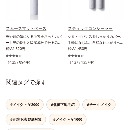
ます。ピンク味のあるベージュ色
るい自然なつや肌に。さらに超軽量
で、塗るとくすみがさっと払われ、
粉体を採用しているので、とっても
肌が自然とトーンアップ。しっとり
軽い付けごこち。単品でも、化粧下
とした美しい仕上がりが続きます。
地としてもご使用いただけます。ベ
SPF28・PA+++で、ニキビ肌を紫外
タつくことなくうるおい感覚が続く
スムースマットベース
スティックコンシーラー
線ダメージからもしっかりガードし
「クリームタイプ」と、みずみずし
鼻や頬の気になる毛穴をさっとカバ
シミ・ソバカスをしっかりカバー。
ます。※敏感肌対象パッチテスト済
い感触で肌に密着してくずれにくい
ーし光の反射と吸湿成分でたるみ毛
手軽になじみ、自然な仕上がりへ。
（すべての人に皮膚刺激がおきない
「ローションタイプ」の2タイプか
穴もふんわり一掃。肌になじむクリ
税込1,320円
スルスルとのびて、肌に溶け込むよ
税込1,430円
というわけではありません）*1 ニ
ら、お肌の状態に合わせてお選びい
ーム状の部分用化粧下地。小鼻や頬
うになじみ、ピタッと密着。しっか
キビ・肌荒れを防ぐ*2 うるおいに
ただけます。*1 紫外線や空気中の
の気になる毛穴にさっと塗るだけ
りとカバーしつつ、透明感を高める
よる透明感のある肌
（4.25 /
894
件）
（4.27 /
1357
件）
ほこりなどのダメージ*2 空気中の
で、毛穴が隠せる部分用化粧下地。
リフレクトパウダーの働きと、日本
ちり・ほこり
光を操るパウダーの働きで光を強力
人の肌色に合わせた巧みな色設計
に乱反射させ、毛穴をふんわりぼか
で、ごく自然な仕上がりになりま
関連タグで探す
します。さらに乾燥を感じたら水分
す。たった10秒で隠したいシミをサ
を吸湿して補う成分により、乾燥に
ッとカバー。シミのない美肌に導き
よって目立ちやすい頬のたるみ毛穴
ます。
もふんわり一掃。するんとハリ感の
#メイク ～￥2000
#化粧下地 毛穴
#チーク メイク
ある肌に整えます。絶妙ベージュ色
で、黒ずみもカバー。肌をキュッと
#化粧下地 乾燥対策
#メイク ～￥1000
ひきしめる植物性ひきしめ成分配合
で、テカリや化粧くずれも防ぎま