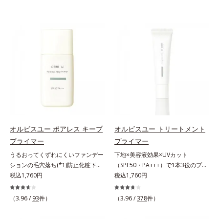
オルビスユー ポアレス キープ
オルビスユー トリートメント
プライマー
プライマー
うるおってくずれにくいファンデー
下地×美容液効果×UVカット
ションの毛穴落ち(*1)防止化粧下
（SPF50・PA+++）で1本3役のプラ
地。ファンデーションの毛穴落ち
税込1,760円
イマー。凹凸をつるんとなめらかに
税込1,760円
(*1)防止化粧下地です。毛穴
(*1)整え、化粧ノリUPの高機能化粧
1/10000サイズのマイクロカバー成
下地。“塗るたび高まる、素肌の美
（3.96 /
93
件）
（3.96 /
378
件）
分(*2)が毛穴をカバー。毛穴をフラ
しさ” 肌本来の美しさを引き出す
ットに整えてつるんとなめらかに。
『オルビスユー』発想で、乾燥によ