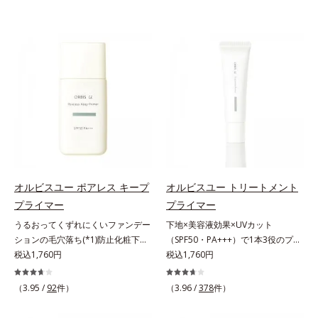
オルビスユー ポアレス キープ
オルビスユー トリートメント
プライマー
プライマー
うるおってくずれにくいファンデー
下地×美容液効果×UVカット
ションの毛穴落ち(*1)防止化粧下
（SPF50・PA+++）で1本3役のプラ
地。ファンデーションの毛穴落ち
税込1,760円
イマー。凹凸をつるんとなめらかに
税込1,760円
(*1)防止化粧下地です。毛穴
(*1)整え、化粧ノリUPの高機能化粧
1/10000サイズのマイクロカバー成
下地。“塗るたび高まる、素肌の美
（3.95 /
92
件）
（3.96 /
378
件）
分(*2)が毛穴をカバー。毛穴をフラ
しさ” 肌本来の美しさを引き出す
ットに整えてつるんとなめらかに。
『オルビスユー』発想で、乾燥によ