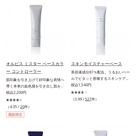
ファンデが毛穴に落ちる隙をつくら
る小ジワをカバーしてハリ肌に整え
ず、メイクのりがUPします。水分
る高機能化粧下地毛穴や小ジワの凹
と皮脂のバランスを整え、乾燥＆ベ
凸をつるんとなめらかに(*1)。スキ
タつきレスに。さらに毛穴周りの肌
ンケア発想の化粧下地です。保湿成
にうるおいを与え、キュッと引き締
分が肌全層(*2)に働きかけて、肌の
め＆ハリ感をUPさせます。また皮
うるおいをグンとアップ＆リッチな
脂を感知するとギュッと固まる膜を
クリームのようにぴたっと密着。乾
採用。ファンデーションのくずれや
燥による小ジワを目立たなく(*1)
毛穴落ちを防ぎ、キレイが長持ちし
し、つるんとしたハリ肌に仕上げま
ます。軽やかにのびるリキッドが肌
す。むやみに隠すのではなくふわり
オルビス ミスター ベースカラ
スキンモイスチャーベース
にほわっとべールをかけて、肌キメ
と光を拡散させ、メイク×スキンケ
ー コントローラー
美容液成分87％配合。うるおいベー
がふっくら整うかのよう(*3)。つっ
アのW効果で軽やかな美肌を印象づ
ルでピタッと密着するスキンケア発
肌印象を引き上げて好印象な表情へ
ぱらないここちよい密着感で、さま
けます。紫外線吸収剤フリーなのに
想のメイク下地。化粧ノリ＆もち
税込1,540円
導く本来の血色感を引き出し肌を均
ざまなタイプのファンデと併用でき
高SPF値、さらにスキンプロテクト
UP！ファンデーションの仕上がり
一に整えるベースカラー。スキンケ
税込2,200円
ます。毛穴が気になる箇所への部分
複合成分(*3)が、ブルーライト、紫
を格上げする、スキンケア発想の化
ア感覚で絶好調な肌へ整えるベース
（3.99 /
527
件）
使いもOK。*1 ファンデーションが
外線、大気中の微粒子汚れなどの外
粧下地です。うるおいベールがファ
コントロールカラーです。肌トラブ
くずれて毛穴に落ちること*2 酸化
（4.35 /
20
件）
的ダメージから肌表面をガードしま
ンデーションの粉体をぴたっと“均
ルを“覆い隠す”のではなく、“光で整
チタン配合＝カバー力向上成分*3
す。【カバー効果】保湿性凹凸カバ
通販限定
一に密着”させることで、仕上がり
える”オレンジフィルター理論に着
メイク効果による
ー複合成分(*4)肌悩みが気になる時
の美しさと化粧もちが格段にUP。
目。疲れた印象を与える青クマや青
でも、ただ隠すだけでなく、乾きや
さらにヒアルロン酸、ローヤルゼリ
ヒゲ、毛穴の影などの「青」を引い
すい肌にうるおいを届けながら、光
ーエキスなどの保湿成分を含む美容