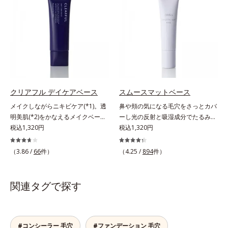
て、血色のよいイキイキとした印象
拡散効果で乾燥小ジワや毛穴もカバ
液成分を87％配合。大気汚染物質バ
の「赤」を肌にプラス。毛穴のデコ
ーします。【ラスティング効果】皮
リア成分(*)もプラスして、乾燥やダ
ボコやザラつき、肌色のムラを光で
脂選択テカリ防止成分(*5)テカリの
メージから肌を守ります。くすみが
整え、肌本来の魅力を引き出し、印
主成分を選択的に吸収し、うるおい
ちな大人の肌を、血色感のある肌に
象をランクアップさせます。日本人
はしっかり残すことでカバー力を保
補整する、ピンクベージュカラーで
男性の肌色に合わせた色設計で、ど
ちます。*1 メイク効果による*2 角
す。※オルビスのすべてのファンデ
んな肌色でも自然な仕上がりを叶え
層の範囲内*3 スキンプロテクト※
ーションの下地としてご使用いただ
ます。ベタつくのに乾燥する男性の
複合成分配合＝肌を保護し、乾燥を
けます。* ホウケイ酸(Ca、Na)、酸
肌に、うるおいを与えつつ皮脂分泌
防ぐ複合成分 ※ ビルベリー葉エ
クリアフル デイケアベース
スムースマットベース
化銀
をコントロールするスキンケア成分
キス、タベブイアインペチギノサ樹
メイクしながらニキビケア(*1)。透
鼻や頬の気になる毛穴をさっとカバ
を配合。夕方までベタつき＆乾燥知
皮エキス*4 グリセリルグルコシド
明美肌(*2)をかなえるメイクベー
ーし光の反射と吸湿成分でたるみ毛
らずの、清潔感のある肌が続きま
（保湿成分）、（ジメチコン／ビニ
ス。ニキビがあると、メイクはニキ
税込1,320円
穴もふんわり一掃。肌になじむクリ
税込1,320円
す。さらにSPF20・PA++の紫外線カ
ルジメチコン）クロスポリマー、ジ
ビに良くないのではないかと心配に
ーム状の部分用化粧下地。小鼻や頬
ット効果で、日常シーンの紫外線を
メチコン（カバー成分）*5 アクリ
なりがち。しかし何も塗らないと、
の気になる毛穴にさっと塗るだけ
カット。洗顔料で簡単に落とすこと
（3.86 /
66
件）
（4.25 /
894
件）
レーツコポリマー
刺激に弱いニキビ肌を紫外線にさら
で、毛穴が隠せる部分用化粧下地。
ができ、スキンケアの延長で使いや
してしまうことに……。クリアフル
光を操るパウダーの働きで光を強力
すい、みずみずしいクリームタイプ
デイケアベースは、ニキビケア(*1)
に乱反射させ、毛穴をふんわりぼか
です。【ご使用方法】スキンケアの
関連タグで探す
できる新発想のメイク下地。スキン
します。さらに乾燥を感じたら水分
後、適量（パール1～2粒大程度）を
ケアシリーズと同様のニキビケア成
を吸湿して補う成分により、乾燥に
とり、顔全体に少量ずつムラなくの
分を配合した肌にやさしい処方なの
よって目立ちやすい頬のたるみ毛穴
ばします。
で、“ニキビをケアしたい”と“肌をキ
もふんわり一掃。するんとハリ感の
#コンシーラー 毛穴
#ファンデーション 毛穴