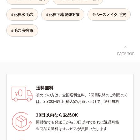
レイに見せたい”が同時に叶えられ
ある肌に整えます。絶妙ベージュ色
ます。ピンク味のあるベージュ色
で、黒ずみもカバー。肌をキュッと
#化粧水 毛穴
#化粧下地 乾燥対策
#ベースメイク 毛穴
で、塗るとくすみがさっと払われ、
ひきしめる植物性ひきしめ成分配合
肌が自然とトーンアップ。しっとり
で、テカリや化粧くずれも防ぎま
とした美しい仕上がりが続きます。
す。クリームをなじませると、さら
#毛穴 美容液
SPF28・PA+++で、ニキビ肌を紫外
さらの感触のパウダーに変化。まる
線ダメージからもしっかりガードし
でベルベットのようななめらか肌に
ます。※敏感肌対象パッチテスト済
整えるので、その後のファンデーシ
（すべての人に皮膚刺激がおきない
ョンのノリが格段にアップします。
というわけではありません）*1 ニ
キビ・肌荒れを防ぐ*2 うるおいに
よる透明感のある肌
送料無料
初めての方は、全国送料無料、2回目以降のご利用の方
は、3,300円以上(税込)のお買い上げで、送料無料
30日以内なら返品OK
開封後でも発送日から30日以内であれば返品可能
※商品返送料はオルビスが負担いたします