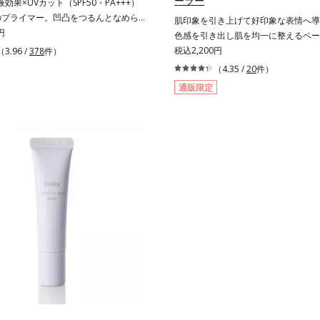
ーラー
効果×UVカット（SPF50・PA+++）
のプライマー。凹凸をつるんとなめら
肌印象を引き上げて好印象な表情へ導
)整え、化粧ノリUPの高機能化粧下
円
色感を引き出し肌を均一に整えるベー
たび高まる、素肌の美しさ” 肌本来の美
スキンケア感覚で絶好調な肌へ整える
税込2,200円
（3.96 /
378
件）
出す『オルビスユー』発想で、乾燥に
トロールカラーです。肌トラブルを“覆
（4.35 /
20
件）
をカバーしてハリ肌に整える高機能化
ではなく、“光で整える”オレンジフィ
通販限定
や小ジワの凹凸をつるんとなめらかに
に着目。疲れた印象を与える青クマや
スキンケア発想の化粧下地です。保湿成分
穴の影などの「青」を引いて、血色の
*2)に働きかけて、肌のうるおいをグン
キとした印象の「赤」を肌にプラス。
リッチなクリームのようにぴたっと密
ボコやザラつき、肌色のムラを光で整
よる小ジワを目立たなく(*1)し、つる
の魅力を引き出し、印象をランクアッ
リ肌に仕上げます。むやみに隠すので
す。日本人男性の肌色に合わせた色設
りと光を拡散させ、メイク×スキンケ
な肌色でも自然な仕上がりを叶えます
で軽やかな美肌を印象づけます。紫外
のに乾燥する男性の肌に、うるおいを
リーなのに高SPF値、さらにスキンプ
脂分泌をコントロールするスキンケア
合成分(*3)が、ブルーライト、紫外
合。夕方までベタつき＆乾燥知らずの
の微粒子汚れなどの外的ダメージから
ある肌が続きます。さらにSPF20・PA
ードします。【カバー効果】保湿性凹
線カット効果で、日常シーンの紫外線
合成分(*4)肌悩みが気になる時でも、
洗顔料で簡単に落とすことができ、ス
けでなく、乾きやすい肌にうるおいを
延長で使いやすい、みずみずしいクリ
、光拡散効果で乾燥小ジワや毛穴もカ
です。【ご使用方法】スキンケアの後
。【ラスティング効果】皮脂選択テカ