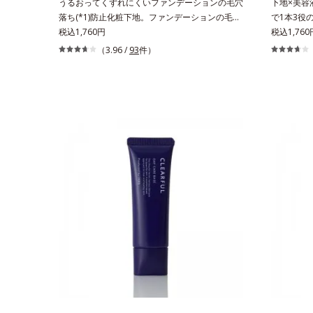
うるおってくずれにくいファンデーションの毛穴
下地×美容液
落ち(*1)防止化粧下地。ファンデーションの毛穴
で1本3役
落ち(*1)防止化粧下地です。毛穴1/10000サイズ
税込1,760円
かに(*1
税込1,760
のマイクロカバー成分(*2)が毛穴をカバー。毛穴
地。“塗る
（3.96 /
93
件）
をフラットに整えてつるんとなめらかに。ファン
しさを引き
デが毛穴に落ちる隙をつくらず、メイクのりが
よる小ジワ
UPします。水分と皮脂のバランスを整え、乾燥
粧下地毛穴
＆ベタつきレスに。さらに毛穴周りの肌にうるお
(*1)。
いを与え、キュッと引き締め＆ハリ感をUPさせ
が肌全層(
ます。また皮脂を感知するとギュッと固まる膜を
とアップ＆
採用。ファンデーションのくずれや毛穴落ちを防
着。乾燥に
ぎ、キレイが長持ちします。軽やかにのびるリキ
んとしたハ
ッドが肌にほわっとべールをかけて、肌キメがふ
はなくふわ
っくら整うかのよう(*3)。つっぱらないここちよ
アのW効果
い密着感で、さまざまなタイプのファンデと併用
線吸収剤フ
できます。毛穴が気になる箇所への部分使いも
ロテクト複
OK。*1 ファンデーションがくずれて毛穴に落ち
線、大気中
ること*2 酸化チタン配合＝カバー力向上成分*3
肌表面をガ
メイク効果による
凸カバー複
ただ隠すだ
届けながら
バーします