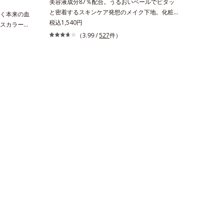
美容液成分87％配合。うるおいベールでピタッ
と密着するスキンケア発想のメイク下地。化粧ノ
く本来の血
リ＆もちUP！ファンデーションの仕上がりを格
税込1,540円
スカラー。
上げする、スキンケア発想の化粧下地です。うる
ベースコン
（3.99 /
527
件）
おいベールがファンデーションの粉体をぴたっ
い隠す”の
と“均一に密着”させることで、仕上がりの美しさ
ルター理論
と化粧もちが格段にUP。さらにヒアルロン酸、
青ヒゲ、毛
ローヤルゼリーエキスなどの保湿成分を含む美容
よいイキイ
液成分を87％配合。大気汚染物質バリア成分(*)
毛穴のデコ
もプラスして、乾燥やダメージから肌を守りま
え、肌本来
す。くすみがちな大人の肌を、血色感のある肌に
プさせま
補整する、ピンクベージュカラーです。※オルビ
計で、どん
スのすべてのファンデーションの下地としてご使
。ベタつく
用いただけます。* ホウケイ酸(Ca、Na)、酸化銀
与えつつ皮
成分を配
、清潔感の
++の紫外
をカット。
キンケアの
ームタイプ
、適量（パ