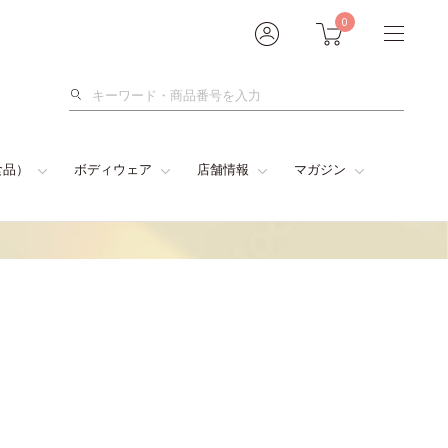
0
検
索
食品）
ボディウェア
店舗情報
マガジン