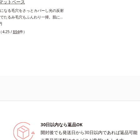
ール1～2粒大程度）をとり、顔全体
マットベース
(*5)テカリの主成分を選択的に吸収
ムラなくのばします。
になる毛穴をさっとカバーし光の反射
いはしっかり残すことでカバー力を保
でたるみ毛穴もふんわり一掃。肌にな
*3
ム状の部分用化粧下地。小鼻や頬の気
円
テクト※複合成分配合＝肌を保護し、
にさっと塗るだけで、毛穴が隠せる部
複合成分 ※ ビルベリー葉エキス、
（4.25 /
894
件）
地。光を操るパウダーの働きで光を強
インペチギノサ樹皮エキス*4 グリセ
させ、毛穴をふんわりぼかします。さ
シド（保湿成分）、（ジメチコン／ビ
感じたら水分を吸湿して補う成分によ
コン）クロスポリマー、ジメチコン
よって目立ちやすい頬のたるみ毛穴も
分）*5 アクリレーツコポリマー
掃。するんとハリ感のある肌に整えま
ージュ色で、黒ずみもカバー。肌をキ
しめる植物性ひきしめ成分配合で、テ
くずれも防ぎます。クリームをなじま
らさらの感触のパウダーに変化。まる
トのようななめらか肌に整えるので、
ァンデーションのノリが格段にアップ
30日以内なら返品OK
開封後でも発送日から30日以内であれば返品可能