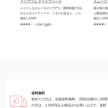
クリアフル デイケアベース
スムース
リ防止成分
メイクしながらニキビケア(*1)。透明美肌(*2)を
鼻や頬の気
し、うるお
かなえるメイクベース。ニキビがあると、メイク
と吸湿成分
ちます。*1 メイク効果による*2 角層の範囲内
はニキビに良くないのではないかと心配になりが
税込1,320円
じむクリー
税込1,320
スキンプロ
ち。しかし何も塗らないと、刺激に弱いニキビ肌
になる毛穴
（3.86 /
66
件）
乾燥を防ぐ
を紫外線にさらしてしまうことに……。クリアフ
分用化粧下
タベブイア
ル デイケアベースは、ニキビケア(*1)できる新発
力に乱反射
リルグルコ
想のメイク下地。スキンケアシリーズと同様のニ
らに乾燥を
ニルジメチ
キビケア成分を配合した肌にやさしい処方なの
り、乾燥に
（カバー成
で、“ニキビをケアしたい”と“肌をキレイに見せた
ふんわり一
い”が同時に叶えられます。ピンク味のあるベー
す。絶妙ベ
ジュ色で、塗るとくすみがさっと払われ、肌が自
ュッとひき
然とトーンアップ。しっとりとした美しい仕上が
カリや化粧
りが続きます。SPF28・PA+++で、ニキビ肌を紫
せると、さ
外線ダメージからもしっかりガードします。※敏
でベルベッ
感肌対象パッチテスト済（すべての人に皮膚刺激
その後のフ
がおきないというわけではありません）*1 ニキ
します。
ビ・肌荒れを防ぐ*2 うるおいによる透明感のあ
送料無料
る肌
初めての方は、全国送料無料、2回目以降のご利用
の方は、3,300円以上(税込)のお買い上げで、送料