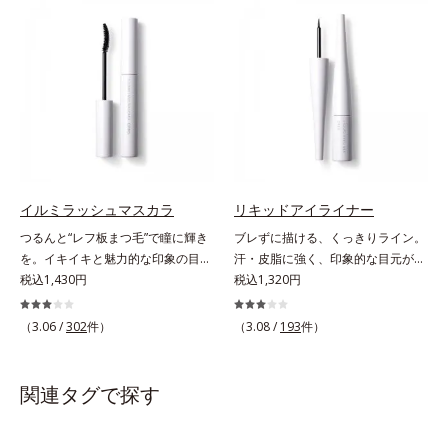
軽やかに描けます。ペンシルの後ろ
ングで簡単に落とすことができま
にはスクリューブラシが付いている
す。速乾性のサラッとした透明の液
ので、毛流れを整えたり、色をなじ
なので、塗ったことを忘れてしまう
ませたり、ラインをぼかしたりと大
くらい自然な仕上がり。毎日使うも
活躍。これ1本で完成度の高い、ふ
のだから、肌へのやさしさも考慮
んわり眉に仕上がります。※中身を
し、植物性保湿成分・ユリエキスを
取り替えられるリフィルをご用意し
配合しています。
ています。* ダイマージリノール酸
ダイマージレイルビス（ベヘニル/
イソステアリル/フィトステリル）
イルミラッシュマスカラ
リキッドアイライナー
配合＝感触向上成分
つるんと“レフ板まつ毛”で瞳に輝き
ブレずに描ける、くっきりライン。
を。イキイキと魅力的な印象の目元
汗・皮脂に強く、印象的な目元が続
へ。“レフ板まつ毛”で瞳に光を映り
税込1,430円
く。なめらかなタッチでブレずに美
税込1,320円
込ませ、印象的な目元に魅せるマス
しいラインが簡単に描ける、リキッ
カラです。特殊な板状の粉体がまつ
ドタイプのアイライナーです。シャ
（3.06 /
302
件）
（3.08 /
193
件）
毛に均一に密着することで、つるん
ープなラインで印象的な目元を演出
とダマのない仕上がりに。まるでレ
します。毛の太さ・長さ・量と、最
フ板のように瞳に輝きを映し込みま
も描きやすいバランスの筆を採用。
関連タグで探す
す。さらに、ロングとボリューム、
長い持ち手＆短めの軸で、目の際ギ
服や気分に合わせて1本で2つの仕上
リギリのラインも簡単に描けます。
がりが楽しめる2wayブラシを採用
汗や皮脂にも強く、落ちにくい処方