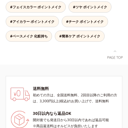
しました。ひと塗りでまつ毛を根元
ながら、お湯でらくらくオフ(*)でき
#フェイスカラー ポイントメイク
#ツヤ ポイントメイク
から持ち上げて、美しくセパレート
て手間要らず！* クレンジングの
させ、瞳への輝きをサポートしま
際、お湯で落とせます。
#アイカラー ポイントメイク
#チーク ポイントメイク
す。しなやかにカールをキープし、
汗や皮脂に強いウォータープルーフ
タイプながら、お湯だけで簡単にオ
#ベースメイク 化粧持ち
#簡単ケア ポイントメイク
フできます。
送料無料
初めての方は、全国送料無料、2回目以降のご利用の方
は、3,300円以上(税込)のお買い上げで、送料無料
30日以内なら返品OK
開封後でも発送日から30日以内であれば返品可能
※商品返送料はオルビスが負担いたします