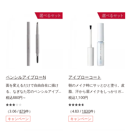
ペンシルアイブローN
アイブローコート
面を変えるだけで自由自在に描け
朝のメイク時にサッとひと塗り。皮
る、なぎなた芯のペンシルアイブロ
脂、汗から眉メイクをしっかりガー
ー。角度を変えるだけで自由自在に
税込880円～
ド！。メイク時に描いた眉の上から
税込1,100円
描けるペンシルアイブローです。な
サッとひと塗りするだけで、描いた
ぎなた芯だから、接地面を変えるだ
ままの美しい眉を長時間キープしま
（3.06 /
879
件）
（4.83 /
1830
件）
けで太い線から細い線まで、テクニ
す。汗、皮脂、こすれなどから美し
キャンペーン
キャンペーン
ックいらずで簡単に。スムースライ
い眉をしっかり守るウォータープル
ン成分(*)配合で、毛の1本1本まで
ーフタイプながら、通常のクレンジ