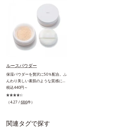
振って混ぜると、美容成分がくずれ
上からササッとUVカットとお直し
防止成分を包み込み、メイクの上に
が同時にできるお役立ちアイテムで
ピタッと密着。くずれ防止成分が
す。毛穴や色ムラをカバーしながら
汗・水・皮脂をはじきながら、美容
も、素肌のような透明美肌を叶える
成分がうるおいをキープ。Wの機能
秘密は「スムースヴェールパウダー
でメイクをくずさずガードします。
(*1)」にあります。7種の球状粉体
さらに保湿成分配合でうるおい感が
(*2)が凹凸を埋めて、肌に薄いヴェ
続き、エアコンなどによる乾燥も防
ールをかけるようにカバー。さらに
ぎます。*1 トリメチルシロキシケ
板状粉体が光を反射して、すっぴん
イ酸、ジメチコン配合＝汗や水、皮
肌のようなナチュラルなツヤ感を演
ルースパウダー
脂をはじき、メイクくずれを防ぐ成
出します。また、皮脂を吸着する
保湿パウダーを贅沢に50％配合。ふ
分*2 オリーブ葉エキス、ゴレンシ
「あぶらとりパウダー(*3)」を配合
んわり美しい素肌のような質感にな
葉エキス、加水分解ヒアルロン酸、
し、くずれ＆テカリを防いでサラサ
りながらもうるおいとツヤを叶える
税込440円～
異性化糖配合＝保湿成分【ご使用方
ラ肌が長時間続きます。パウダータ
フェイスパウダー。朝の仕上がりの
法】2層タイプなので、必ず容器を
イプながら、SPF50+・PA++++。パ
クオリティが全然違う！ まるで美
よく振ってからお使いください。メ
（4.27 /
686
件）
ウダーならではの軽いつけごこち
しい素肌のような質感を叶えるルー
イクの仕上げに、顔から20cm程度
で、日焼け止めが苦手な方にもおす
スパウダー（お粉）です。リキッド
離し、目と口を閉じて、顔全体に適
すめです。水や汗に強いスーパーウ
タイプのファンデーションを使って
量吹きかけてください。（5～6プッ
関連タグで探す
ォータープルーフ(*4)だから、レジ
も、仕上げがパサパサのお粉ではせ
シュが目安）ミストを塗布後、肌に
ャーにも大活躍してくれます。*1
っかくのツヤが台無しに…。オルビ
触れずに乾くまでそのままお待ちく
シリカ、セルロース、窒化ホウ素配
スのルースパウダーは、ほんのり光