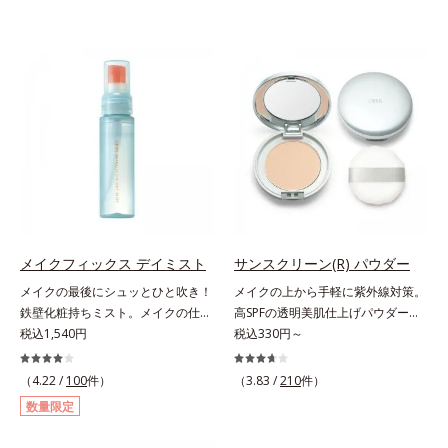
メイクフィックス デイミスト
サンスクリーン(R) パウダー
メイクの最後にシュッとひと吹き！
メイクの上から手軽に紫外線対策。
鉄壁化粧持ちミスト。メイクの仕上
高SPFの透明美肌仕上げパウダー。
げにシュッとひと吹き。肌とメイク
税込1,540円
メイクの上から手を汚さずに紫外線
税込330円～
の密着感をピタッと高め、メイクく
対策ができるUVカットパウダーで
ずれを防ぎ、化粧持ちをアップさせ
す。“素肌のようななめらかな軽
（4.22 /
100
件）
（3.83 /
210
件）
るミストタイプの化粧水です。くず
さ”と“高いUVカット効果”の両立を
数量限定
れ防止成分(*1)を含む層と美容成分
叶えました。持ち運びしやすいプレ
(*2)を含む水層の2層タイプ。よく
ストタイプ。外出先でも、メイクの