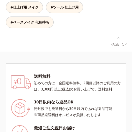
ださい。
合＝セミマット肌を叶える球状と板
をまとったグロウニュアンスパウダ
#仕上げ用 メイク
#ツール 仕上げ用
状の粉体*2 シリカ6種類、セルロー
ーを新配合。リキッドのツヤ感を活
ス*3 シリカ配合＝皮脂を吸着する
かしながらも、ふんわりと軽やかな
粉体*4 化粧持ち性能
#ベースメイク 化粧持ち
サラツヤ肌へと、仕上がり質感を格
上げします。うるおいパウダーを
50％配合し、さらに浸透型ヒアルロ
ン酸エキスも加えることで、お粉な
がら肌をしっとりと仕上げます。
送料無料
初めての方は、全国送料無料、2回目以降のご利用の方
は、3,300円以上(税込)のお買い上げで、送料無料
30日以内なら返品OK
開封後でも発送日から30日以内であれば返品可能
※商品返送料はオルビスが負担いたします
最短ご注文翌日お届け