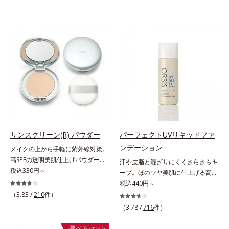
サンスクリーン(R) パウダー
パーフェクトUVリキッドファ
ンデーション
メイクの上から手軽に紫外線対策。
高SPFの透明美肌仕上げパウダー。
汗や皮脂と混ざりにくくさらさらキ
メイクの上から手を汚さずに紫外線
税込330円～
ープ。ほのツヤ美肌に仕上げる高
対策ができるUVカットパウダーで
SPFファンデ。SPF50・PA++++で紫
税込440円～
す。“素肌のようななめらかな軽
外線を強力カットしながら、さらさ
（3.83 /
210
件）
さ”と“高いUVカット効果”の両立を
ら美肌が10時間(*)続くリキッドフ
（3.78 /
716
件）
叶えました。持ち運びしやすいプレ
ァンデーションです。汗・皮脂がフ
ストタイプ。外出先でも、メイクの
ァンデと混ざらず放出されること