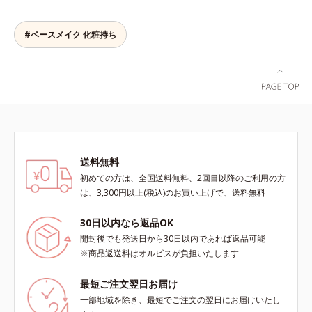
合＝セミマット肌を叶える球状と板
くらい自然な仕上がり。毎日使うも
状の粉体*2 シリカ6種類、セルロー
のだから、肌へのやさしさも考慮
ス*3 シリカ配合＝皮脂を吸着する
#ベースメイク 化粧持ち
し、植物性保湿成分・ユリエキスを
粉体*4 化粧持ち性能
配合しています。
送料無料
初めての方は、全国送料無料、2回目以降のご利用の方
は、3,300円以上(税込)のお買い上げで、送料無料
30日以内なら返品OK
開封後でも発送日から30日以内であれば返品可能
※商品返送料はオルビスが負担いたします
最短ご注文翌日お届け
一部地域を除き、最短でご注文の翌日にお届けいたし