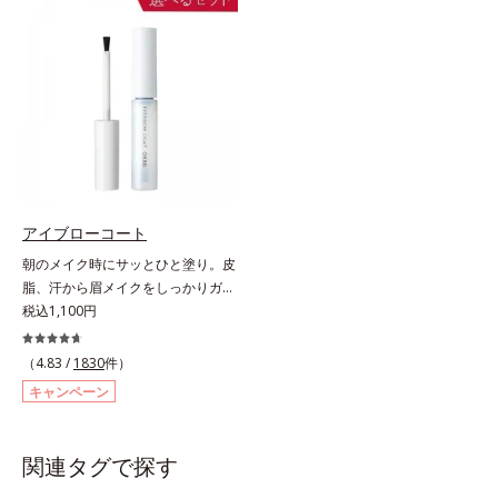
上からササッとUVカットとお直し
で、時間が経ってもくすみにくく、
が同時にできるお役立ちアイテムで
くずれにくく、軽やかにピタッとフ
す。毛穴や色ムラをカバーしながら
ィット。まるでつけたてのような美
も、素肌のような透明美肌を叶える
肌をキープします。またドーナツ型
秘密は「スムースヴェールパウダー
の粉体を採用したことで、より多く
(*1)」にあります。7種の球状粉体
均一に光を拡散することを実現。毛
(*2)が凹凸を埋めて、肌に薄いヴェ
穴やシミの目立ちにくい“ほのツヤ
ールをかけるようにカバー。さらに
美肌”に仕上げます。ウォータープ
板状粉体が光を反射して、すっぴん
ルーフテスト済で、アウトドアにも
肌のようなナチュラルなツヤ感を演
おすすめです。* 10時間化粧持ちデ
アイブローコート
出します。また、皮脂を吸着する
ータ取得済（当社調べ）効果には個
朝のメイク時にサッとひと塗り。皮
「あぶらとりパウダー(*3)」を配合
人差があります。
脂、汗から眉メイクをしっかりガー
し、くずれ＆テカリを防いでサラサ
ド！。メイク時に描いた眉の上から
税込1,100円
ラ肌が長時間続きます。パウダータ
サッとひと塗りするだけで、描いた
イプながら、SPF50+・PA++++。パ
ままの美しい眉を長時間キープしま
ウダーならではの軽いつけごこち
（4.83 /
1830
件）
す。汗、皮脂、こすれなどから美し
で、日焼け止めが苦手な方にもおす
キャンペーン
い眉をしっかり守るウォータープル
すめです。水や汗に強いスーパーウ
ーフタイプながら、通常のクレンジ
ォータープルーフ(*4)だから、レジ
ングで簡単に落とすことができま
ャーにも大活躍してくれます。*1
関連タグで探す
す。速乾性のサラッとした透明の液
シリカ、セルロース、窒化ホウ素配
なので、塗ったことを忘れてしまう