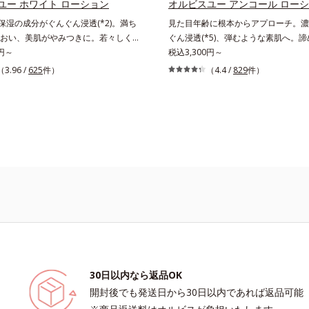
的なシナジー設計で、あなたのエイジ
ユー ホワイト ローション
オルビスユー アンコール ロー
え、シミ・ソバカスを防ぐ（ウォッシ
応援します。*1 メラニンの生成を
や保湿の成分がぐんぐん浸透(*2)。満ち
見た目年齢に根本からアプローチ。濃
*2 オルビス内スキンケアシリーズの保
・ソバカスを防ぐ（ウォッシュを除
おい、美肌がやみつきに。若々しく透
ぐん浸透(*5)、弾むような素肌へ。
齢に応じたお手入れのこと*4 うるお
オルビス内スキンケアシリーズの保湿
美肌を構成する要素と、年齢肌(*3)の
0円～
たハリ不足、うるおい低下に先端科学ケ
税込3,300円～
乾燥、ハリ・ツヤのなさ*6 乾燥による
齢に応じたお手入れのこと*4 角層ま
成にアプローチして、明るくなめらか
アプローチするエイジングケア(*2)
（3.96 /
625
件）
分*8 ロニセラカエルレア果汁、ノバ
（4.4 /
829
件）
るおいによる*6 乾燥、ハリ・ツヤの
スキンケアシリーズです。「オルビス
むような若々しい肌を目指します。D.N.A
合＝うるおいを与えハリと透明感に満
乾燥による*8 保湿成分*9 ロニセラ
論を応用し、全方位的に肌の底上げを
ビスエキスとHSP（ヒートショック
く保湿成分*9 メマツヨイグサ抽出液
果汁、ノバラエキス配合＝うるおいを
さらに、シミと年齢の関係に着目。点
(*4)の合わせ技で、目元、フェイス
ラエキス配合＝角層のすみずみまで水
透明感に満ちた肌へ導く保湿成分
だけでなく、メラニンが蓄積しがちな
年齢を重ねるにつれハリ不足、うるお
保ち、ハリ・ツヤを与える保湿成分*1
マツヨイグサ抽出液、スイカズラエキス
メラニンメタボ(*4)”にアプローチし
じやすい部位に働きかけ、ハリ感のあ
こと各商品の詳しい情報は商品ページ
のすみずみまで水分・油分を保ち、ハ
たる美肌を目指します。*1 メラニン
ます。さらに、水でも油でもない第3
さい。・BEAUTY夏祭りは、こちら
与える保湿成分*11 気持ちのこと
え、シミ・ソバカスを防ぐ*2 角層ま
even wateroil（イーブンワテロイ
齢を重ねた肌*4 メラニンが過剰に生成す
ることにより、水でも油でも実現でき
た、“濃密なうるおい感”と“ベタつかな
する2つの感触の両立に成功。ごわつ
柔肌に整え、未体験の肌感触を叶えます
湿*2 年齢に応じたお手入れ *3 D.N.A.＝
New Approach*4 HSP含有酵母エ
分*5 角層内
30日以内なら返品OK
開封後でも発送日から30日以内であれば返品可能