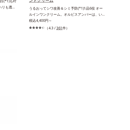
ントクリーム
(*1)も叶
。ハリも透明
うるおってシワ改善＆シミ予防(*1)1品6役 オー
の因子に着目
ルインワンクリーム。オルビスアンバーは、いつ
ーズ。オルビ
も⾃然体で美しくありたいと願う⼤⼈世代に寄り
税込4,400円～
る肌悩み一
添うブランドです。年齢印象研究に基づいた肌サ
（4.3 /
361
件）
きているこ
イエンスで、複合的なお悩みにアプローチ。大人
れる年齢サ
世代の肌に向き合い、手軽なお手入れで賢いケア
ろ、弾力感の
を。ライフスタイルになじむ、若々しい印象(*2)
み(*6)な
作りのサポートをします。オルビスアンバー ヴ
なさ」が現
ァイタルトリートメントクリーム「オルビスアン
を与えてい
バー ヴァイタルトリートメントクリーム」は、1
スユー ド
品で、化粧水、クリーム、シワ改善・美白(*1)美
D.F.アク
容液、乳液・保湿液、ネッククリーム(*3)、パッ
、従来から配
クの6役を担い、複合的にアプローチ。Wナイア
ム酸」を配
シン(*4)によるシワ改善・シミ予防に加え、複合
美容成分
成分コラーゲンコンプレックスSPが肌のハリを
配合すること
徹底サポート。肌なじみのよいクリーム構造で角
す。美白ケ
層まで保湿成分が浸透し、うるおいをギュッと閉
叶うシリー
じ込めます。洗顔の後、これ1品だけでマルチに
リと透明感
ケア。うるおいのベールで守られた、ハリ感のあ
のエイジン
るなめらかな肌を叶えます。*1 メラニンの生
生成を抑