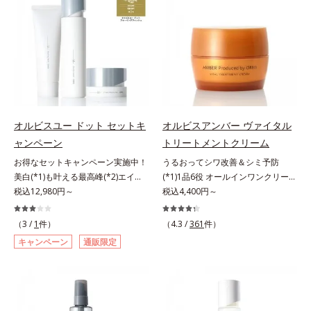
敏感スランプの原因にアプローチす
本原因に着目。加齢とともに現れる
洗浄による汚れの除去*2 テトラ2-
る持続型トリプルアミノ酸(*4)を配
年齢サインについて研究を進めたと
ヘキシルデカン酸アスコルビル、天
合。もともと体内にあるアミノ酸は
ころ、弾力感のない状態である「ハ
然ビタミンE、イノシット、フィチ
異物として排出されにくく、肌にと
リのなさ」や、くすみ(*7)などが現
ン酸、ユズセラミド、スフィンゴ糖
どまってうるおいを蓄えてくれま
れている状態である「透明感のな
脂質*3 角層内*4 うるおいによりキ
す。刺激を受けやすくなった角層を
さ」が、大人の肌印象に大きな影響
メを整えて毛穴を目立たなくする*5
うるおいで満たし、脱・敏感肌を目
を与えていることがわかりました。
すべての方に皮膚刺激がおきないと
指します。無油分・無着色・無香
そこでオルビスユー ドットシリー
いうわけではありません※敏感肌対
料・アルコールフリー・界面活性剤
ズは美容成分(*8)として「G.D.F.ア
象パッチテスト済（すべての人に皮
オルビスユー ドット セットキ
オルビスアンバー ヴァイタル
不使用(*5)・パラベンフリー、6つ
クティベーター(*9)」を配合。そし
膚刺激がおきないというわけではあ
ャンペーン
トリートメントクリーム
のフリー処方で徹底的に肌に寄り添
て、従来から配合している美白(*1)
りません）※弱酸性（ローション・
お得なセットキャンペーン実施中！
うるおってシワ改善＆シミ予防
います。*1 乾燥と敏感をくり返す
有効成分「トラネキサム酸」を配合
モイスチャーのみ）アレルギーテス
美白(*1)も叶える最高峰(*2)エイジ
(*1)1品6役 オールインワンクリー
こと*2 敏感肌対象連用テスト済
しました。さらに、シリーズ共通の
ト済＝全ての方にアレルギーが起こ
ングケア(*3)。ハリも透明感(*4)も
税込12,980円～
ム。オルビスアンバーは、いつも⾃
税込4,400円～
（すべての方のお肌に合うというこ
美容成分「GLルートブースター
らないということではありません。
結果主義。年齢サイン(*5)の因子に
然体で美しくありたいと願う⼤⼈世
とではありません）*3 乾燥して敏
(*10)」を配合することで、肌のふ
ノンコメドジェニックテスト済＝す
着目した肌科学エイジングケア(*3)
代に寄り添うブランドです。年齢印
感に感じやすい状態のこと*4 発酵
っくら感や透明感を叶えます。美白
べての人にコメド（ニキビのもと）
（3 /
1
件）
（4.3 /
361
件）
シリーズ。オルビスユー ドットシ
象研究に基づいた肌サイエンスで、
アミノ酸（ポリグルタミン酸）配合
ケアしながら多角的なエイジングケ
ができないというわけではありませ
キャンペーン
通販限定
リーズは、年齢による肌悩み一つ一
複合的なお悩みにアプローチ。大人
＝乾燥を防ぎ、うるおいに満ちた肌
アが叶うシリーズに。3ステップで
ん。
つを対処するのではなく、肌で起き
世代の肌に向き合い、手軽なお手入
へ導く保湿成分、植物由来アミノ酸
上向き(*11)のハリと透明感を。効
ていることの根本原因に着目。加齢
れで賢いケアを。ライフスタイルに
（エルゴチオネイン）配合＝肌を整
果的なシナジー設計で、あなたのエ
とともに現れる年齢サイン(*5)につ
なじむ、若々しい印象(*2)作りのサ
え、すこやかに保つ保湿成分、微生
イジングケアを応援します。*1 メ
いて研究を進めたところ、弾力感の
ポートをします。オルビスアンバー
物由来アミノ酸（エクトイン）配合
ラニンの生成を抑え、シミ・ソバカ