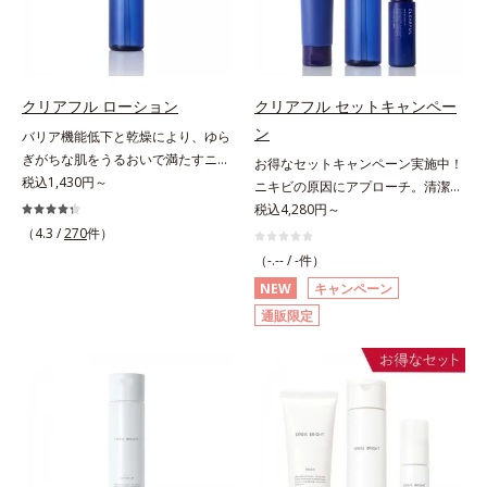
肌悩みに応え、“未来”を見据えて好
れ防止有効成分として、「DF-パン
内スキンケアシリーズの保湿力*3
印象の鍵となるハリ・ツヤへもアプ
テノール(*3)」を国内唯一(*4)、高
年齢に応じたお手入れのこと*4 う
ローチする進化を遂げました。うる
濃度で配合。角層のバリア機能にア
るおいによる*5 乾燥、ハリ・ツヤ
おいを逃しやすい男性肌に着目し、
プローチして肌荒れを防ぎ、肌不調
のなさ*6 乾燥による*7 保湿成分*8
アイテム同士をなじみやすくする
にゆらがない肌を叶えます。そし
ロニセラカエルレア果汁、ノバラエ
クリアフル ローション
クリアフル セットキャンペー
「うるおいコネクト設計」を採用。
て、独自研究に基づいたアプローチ
キス配合＝うるおいを与えハリと透
ン
バリア機能低下と乾燥により、ゆら
8アイテム分の機能を3ステップに集
成分「MCアクティベーター
明感に満ちた肌へ導く保湿成分*9
ぎがちな肌をうるおいで満たすニキ
お得なセットキャンペーン実施中！
約し、よりシンプルなお手入れで、
(*5)」。肌のうるおいを引き出し・
メマツヨイグサ抽出液、スイカズラ
ビ対策化粧水。「ニキビをくり返し
税込1,430円～
ニキビの原因にアプローチ。清潔な
ハリ・ツヤのある好印象な清潔透明
高めて、ハリ感あふれる肌へと導き
エキス配合＝角層のすみずみまで水
てしまう」「毛穴目立ちが気にな
垢抜け肌(*1)へ。「ニキビをくり返
税込4,280円～
肌(*1)へ導きます。*1 うるおいによ
ます。うるおいに満ちたゆらがない
分・油分を保ち、ハリ・ツヤを与え
る」「マスク生活であごや口まわり
してしまう」「毛穴目立ち(*2)が気
（4.3 /
270
件）
る透明感のある肌*2 男性の顔画像
肌をご体感いただくために設計され
る保湿成分*10 気持ちのこと各商品
のニキビが気になる」というお悩み
になる」「マスク生活であごや口ま
を用いた印象評価において、基準画
た3ステップで、いつも力強く美し
（-.-- / -件）
の詳しい情報は商品ページをご覧く
に。くり返しニキビの根本原因「肌
わりのニキビが気になる」というお
像に対して、頬全体に輝度分布がな
くあり続けるあなたを応援します。
ださい。・BEAUTY夏祭りは、こち
NEW
キャンペーン
のバリア機能の低下」と、肌悩み
悩みに。くり返しニキビの根本原因
だらかな光（ツヤ）があると、爽や
*1 肌にうるおいが満ち、維持され
ら
通販限定
「毛穴の目立ち」の両方にWでアプ
「肌のバリア機能の低下」と、肌悩
かさ印象が高く評価されたこと*3
ている状態*2 年齢に応じたお手入
ローチする、薬用ニキビ対策スキン
み「毛穴の目立ち」の両方にWでア
2022年12月22日時点で、科学文献
れのこと*3 デクスパンテノール
ケアシリーズです。5種の和漢植物
プローチする、薬用ニキビ対策スキ
データベースPubMed及びGoogle
W*4 2022年5月 Mintel社データベ
由来成分とコラーゲンが肌をいたわ
ンケアシリーズです。5種の和漢植
scholarにより国内化粧品業界にお
ース及び先行技術調査による当社調
りながらうるおいを与え、バリア機
物由来成分とコラーゲンが肌をいた
いて該当文献がないことを確認（ポ
べ*5 オトギリソウエキス配合＝肌
能を維持。ニキビができにくい肌を
わりながらうるおいを与え、バリア
ーラ化成研究所調べ）
にうるおいを与え、うるおいに満ち
目指します。さらにビタミンC誘導
機能を維持。ニキビができにくい肌
たハリツヤ肌へ導く保湿成分
体をはじめとした5種の整肌成分
を目指します。さらにビタミンC誘