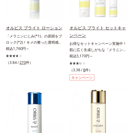
(*1)から成る「ナノVCショットカプ
導体(*3)と5種の整肌成分(*4)から成
セル」を配合。カプセルが浸透して
る「ナノVCショットカプセル(*5)」
から成分を放出する特殊技術によっ
を配合。カプセルが浸透(*6)してか
て、高い浸透力(*2)と安定性を実
ら成分を放出する特殊技術によっ
オルビス ブライト ローション
オルビス ブライト セットキャ
現。毛穴の目立ちをしっかりケア
て、高い浸透力(*6)と安定性を実
ンペーン
(*3)して、ゆらぎやすいニキビ肌
「メラニンにじみ(*1)」の原因をブ
現。毛穴の目立ちをしっかりケア
を、みずみずしい清潔な垢抜け肌
ロック(*2)！キメの整った透明感
(*7)して、ゆらぎやすいニキビ肌
お得なセットキャンペーン実施中！
(*4)へと導きます。たっぷりの保湿
(*3)のある肌印象へ導く美白(*2)化
税込1,760円～
を、みずみずしい清潔な垢抜け肌
肌に広く生成しがちな「メラニンに
成分で低刺激。敏感肌の方にもお使
粧水。業界初(*4)知見「メラニンの
(*1)へと導きます。たっぷりの保湿
じみ(*1)」の原因をブロック(*2)！
税込5,170円～
いいただけます(*5)。*1 テトラ2-ヘ
第三のルート」である「横のひろが
成分で低刺激。敏感肌の方にもお使
澄み渡る輝き透明肌(*3)へ。業界初
（3.84 /
270
件）
キシルデカン酸アスコルビル、天然
り」に着目して、全方位から透明肌
いいただけます(*8)。L＝さっぱり
(*4)知見「メラニンの第三のルー
（3.38 /
8
件）
ビタミンE、イノシット、フィチン
を目指すブライトニングケア(*5)シ
タイプ（ニキビのできやすい肌・超
ト」である「横のひろがり」に着目
キャンペーン
酸、ユズセラミド、スフィンゴ糖脂
リーズです。受けてしまった紫外線
脂性肌～普通肌）M＝しっとりタイ
して、全方位から透明肌を目指すブ
質*2 角層内*3 うるおいによりキメ
ダメージをきっかけに、肌深く(*6)
プ（ニキビのできやすい肌・普通肌
ライトニングケア(*5)シリーズで
を整えて毛穴を目立たなくする*4
では「メラニンにじみ(*1)」が発
～乾性肌）*1 洗浄による汚れの除
す。受けてしまった紫外線ダメージ
洗浄による汚れの除去*5 すべての
現。シミやそばかすという「点」だ
去*2 キメの乱れによる*3 テトラ2-
をきっかけに、肌深く(*6)では「メ
方に皮膚刺激がおきないというわけ
けでなく、透明感のなさなどの
ヘキシルデカン酸アスコルビル配合
ラニンにじみ(*1)」が発現。シミや
ではありません※敏感肌対象パッチ
「面」での透明感を阻害する原因を
＝整肌成分*4 天然ビタミンE、イノ
ソバカスという「点」だけでなく、
テスト済（すべての人に皮膚刺激が
引き起こしていることがわかりまし
シット、フィチン酸、ユズセラミ
透明感のなさなどの「面」での透明
おきないというわけではありませ
た。そこでオルビス ブライト シリ
ド、スフィンゴ糖脂質*5 テトラ2-
感を阻害する原因を引き起こしてい
ん）※弱酸性
ーズは「メラニンにじみ」に着目し
ヘキシルデカン酸アスコルビル、天
ることがわかりました。そこでオル