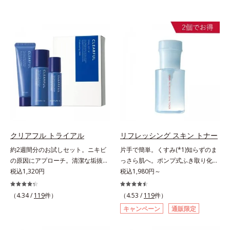
クリアフル トライアル
リフレッシング スキン トナー
約2週間分のお試しセット。ニキビ
片手で簡単。くすみ(*1)知らずのま
の原因にアプローチ。清潔な垢抜け
っさら肌へ。ポンプ式ふき取り化粧
肌(*1)へ。「ニキビをくり返してし
税込1,320円
水。くすみ(*1)知らずのまっさら肌
税込1,980円～
まう」「毛穴目立ちが気になる」
へ。洗顔後すぐの肌に使う、ポンプ
「マスク生活であごや口まわりのニ
式のふき取り化粧水です。ポンプ式
（4.34 /
119
件）
（4.53 /
119
件）
キビが気になる」というお悩みに。
だから簡単。片手でぷしゅっと押す
キャンペーン
通販限定
くり返しニキビの根本原因「肌のバ
だけでコットンに含ませられます。
リア機能の低下」と、肌悩み「毛穴
コットンで肌をふき取ると、植物由