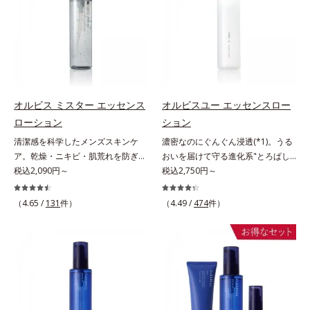
ない状態である「ハリのなさ」や、
ヴァイタルトリートメントクリーム
＝乱れた角層にうるおいを与え、肌
スを防ぐ（ウォッシュを除く）*2
くすみ(*6)などが現れている状態で
「オルビスアンバー ヴァイタルト
荒れを防ぐ保湿成分*5 ウォッシュ
オルビス内スキンケアシリーズの保
ある「透明感のなさ」が現れること
リートメントクリーム」は、1品
を除くLM＝さっぱり高保湿タイプ
湿力*3 年齢に応じたお手入れのこ
で大人の肌印象に大きな影響を与え
で、化粧水、クリーム、シワ改善・
（脂性肌～普通肌）RM＝しっとり
と*4 角層まで*5 うるおいによ
ていることが分かりました。そこで
美白(*1)美容液、乳液・保湿液、ネ
高保湿タイプ（普通肌～超乾性肌）
る*6 乾燥、ハリ・ツヤのなさ
オルビスユー ドットシリーズは美
ッククリーム(*3)、パックの6役を
*7 乾燥による*8 保湿成分*9
容成分(*7)として「G.D.F.アクティ
担い、複合的にアプローチ。Wナイ
ロニセラカエルレア果汁、ノバラエ
オルビス ミスター エッセンス
オルビスユー エッセンスロー
ベーター(*8)」を配合。そして、従
アシン(*4)によるシワ改善・シミ予
キス配合＝うるおいを与えハリと透
ローション
ション
来から配合している美白有効成分
防に加え、複合成分コラーゲンコン
明感に満ちた肌へ導く保湿成分
清潔感を科学したメンズスキンケ
濃密なのにぐんぐん浸透(*1)。うる
「トラネキサム酸」を配合しまし
プレックスSPが肌のハリを徹底サポ
*10 メマツヨイグサ抽出液、スイ
ア。乾燥・ニキビ・肌荒れを防ぎハ
おいを届けて守る進化系"とろぱし
た。さらに、シリーズ共通の美容成
ート。肌なじみのよいクリーム構造
カズラエキス配合＝角層のすみずみ
リ・ツヤのある、好印象な清潔透明
税込2,090円～
ゃ"ローション。7000種を超える成
税込2,750円～
分(*7)「GLルートブースター(*9)」
で角層まで保湿成分が浸透し、うる
まで水分・油分を保ち、ハリ・ツヤ
肌(*1)へ。オルビス ミスターは、男
分から厳選し、「うるおいの質
を配合することで、肌のふっくら感
おいをギュッと閉じ込めます。洗顔
を与える保湿成分*11 気持ちのこ
性の清潔感、爽やかさ、若々しさの
(*1)」に着目した初期エイジングケ
や透明感を叶えます。美白ケアしな
の後、これ1品だけでマルチにケ
と
（4.65 /
131
件）
（4.49 /
474
件）
印象を科学的に検証し、ポジティブ
ア(*2)シリーズオルビスユーは肌本
がら多角的なエイジングケアが叶う
ア。うるおいのベールで守られた、
な光（＝ツヤ）が男性の印象に重要
来のうるおいやバリア機能にアプロ
シリーズに。3ステップで上向き
ハリ感のあるなめらかな肌を叶えま
であること(*2)を業界で初めて発見
ーチする初期エイジングケアシリー
(*10)のハリと透明感を。効果的な
す。*1 メラニンの生成を抑え、シ
(*3)。ニキビ・肌荒れ予防有効成分
ズです。「うるおいの質」に着目
シナジー設計で、あなたのエイジン
ミ・ソバカスを防ぐ*2 肌にハリを
と保湿成分を新たに配合。これまで
し、肌荒れを予防しながらうるおい
グケアを応援します。*1 メラニン
与え若々しい印象*3 首のうるおい
の乾燥・テカリへのケアはそのまま
に満ちた美しい肌へと導きます。ポ
の生成を抑え、シミ・ソバカスを防
ケアとして*4 ナイアシンアミド
に、肌荒れ・ニキビ予防など“今”の
ーラ・オルビスグループ独自の肌荒
ぐ（ウォッシュ除く）*2 オルビス