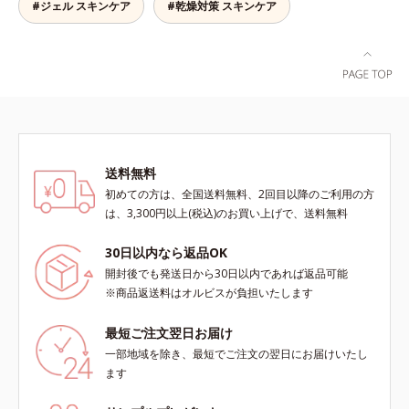
ンの第三のルートに着目し、日本放
ンが過剰に生成する状態
実現できなかった、“濃密なうるお
#ジェル スキンケア
#乾燥対策 スキンケア
よる透明感のある肌*4 日本化粧品
射線影響学会第53回大会で2010年
い感”と“ベタつかない”、相反する2
業界で初めてメラニンの第三のルー
10月に初めて発表したこと*5 うる
つの感触の両立に成功。ごわつく年
トに着目し、日本放射線影響学会第
おいによる*6 メラノサイトまで*7
齢肌を柔肌に整え、未体験の肌感触
53回大会で2010年10月に初めて発
L-アスコルビン酸 2-グルコシド*8
を叶えます。*1 保湿*2 年齢に応じ
表したこと*5 うるおいによる*6 メ
L-アスコルビン酸 2-グルコシド、パ
たお手入れ *3 D.N.A.＝Daily New
ラノサイトまで*7 L-アスコルビン
ウダルコ樹皮エキス、油溶性甘草エ
Approach*4 HSP含有酵母エキス＝
酸 2-グルコシド*8 L-アスコルビン
キス(2)*9 乾燥など
保湿成分*5 角層内
酸 2-グルコシド、パウダルコ樹皮エ
キス、油溶性甘草エキス（2）*9 乾
送料無料
燥など
初めての方は、全国送料無料、2回目以降のご利用の方
は、3,300円以上(税込)のお買い上げで、送料無料
30日以内なら返品OK
開封後でも発送日から30日以内であれば返品可能
※商品返送料はオルビスが負担いたします
最短ご注文翌日お届け
一部地域を除き、最短でご注文の翌日にお届けいたし
ます