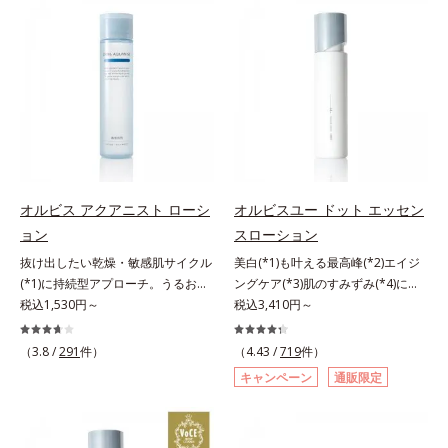
の目立ち」の両方にWでアプローチ
来AHA(*2)が古い角質をやわらかく
する、薬用ニキビ対策スキンケアシ
し、手強い汚れも落としやすく。ク
リーズです。5種の和漢植物由来成
イックフィット成分(*3)がほぐれた
分とコラーゲンが肌をいたわりなが
角層の汚れを素早くなじませ、コッ
らうるおいを与え、バリア機能を維
トンで除去します。話題の美容成分
持。ニキビができにくい肌を目指し
CICA(*4)のほか、高浸透ビタミン
ます。さらにビタミンC誘導体をは
C(*5)や高浸透セラミド(*6)配合で肌
じめとした5種の整肌成分(*2)から
の水分量アップ。洗顔後の肌に使う
成る「ナノVCショットカプセル」
と後肌がやわらかくなり、くすみ知
を配合。カプセルが浸透してから成
らずのまっさら肌へ。メイクのり
オルビス アクアニスト ローシ
オルビスユー ドット エッセン
分を放出する特殊技術によって、高
(*7)もよくなります。さわやかさ広
ョン
スローション
い浸透力(*3)と安定性を実現。毛穴
がるシトラスハーバルの香り。*1
抜け出したい乾燥・敏感肌サイクル
美白(*1)も叶える最高峰(*2)エイジ
の目立ちをしっかりケア(*4)して、
乾燥による*2 クエン酸配合＝角層
(*1)に持続型アプローチ。うるおい
ングケア(*3)肌のすみずみ(*4)にし
ゆらぎやすいニキビ肌を、みずみず
柔軟成分*3 イソペンチルジオール
を追求した敏感肌用保湿スキンケア
税込1,530円～
みわたるうるおい充満ローション。
税込3,410円～
しい清潔な垢抜け肌(*1)へと導きま
配合＝保湿成分*4 ツボクサ葉エキ
(*2)。うるおいを逃し、刺激を受け
ハリも透明感(*5)も結果主義。年齢
す。たっぷりの保湿成分で低刺激。
ス配合＝保湿成分*5 パルミチン酸
やすい角層の“乾燥敏感スランプ
サイン(*6)の因子に着目した肌科学
敏感肌の方にもお使いいただけます
アスコルビルリン酸3Na配合＝保湿
（3.8 /
291
件）
（4.43 /
719
件）
(*3)”に悩む敏感な肌へ。創業時から
エイジングケア(*3)シリーズ。オル
(*5)。L＝さっぱりタイプ（ニキビ
成分*6 セラミドNP、セラミド
キャンペーン
通販限定
のうるおい研究により完成した、待
ビスユー ドットシリーズは、年齢
のできやすい肌・超脂性肌～普通
NG、セラミドAP配合＝保湿成分*7
望の敏感肌用保湿スキンケアライン
による肌悩み一つ一つを対処するの
肌）M＝しっとりタイプ（ニキビの
汚れを落とすことによる
「オルビス アクアニスト」。乾燥
ではなく、肌で起きていることの根
できやすい肌・普通肌～乾性肌）*1