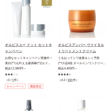
敏感スランプの原因にアプローチす
本原因に着目。加齢とともに現れる
洗浄による汚れの除去*2 テトラ2-
る持続型トリプルアミノ酸(*4)を配
年齢サインについて研究を進めたと
ヘキシルデカン酸アスコルビル、天
合。もともと体内にあるアミノ酸は
ころ、弾力感のない状態である「ハ
然ビタミンE、イノシット、フィチ
異物として排出されにくく、肌にと
リのなさ」や、くすみ(*7)などが現
ン酸、ユズセラミド、スフィンゴ糖
どまってうるおいを蓄えてくれま
れている状態である「透明感のな
脂質*3 角層内*4 うるおいによりキ
す。刺激を受けやすくなった角層を
さ」が、大人の肌印象に大きな影響
メを整えて毛穴を目立たなくする*5
うるおいで満たし、脱・敏感肌を目
を与えていることがわかりました。
すべての方に皮膚刺激がおきないと
指します。無油分・無着色・無香
そこでオルビスユー ドットシリー
いうわけではありません※敏感肌対
料・アルコールフリー・界面活性剤
ズは美容成分(*8)として「G.D.F.ア
象パッチテスト済（すべての人に皮
オルビスユー ドット セットキ
オルビスアンバー ヴァイタル
不使用(*5)・パラベンフリー、6つ
クティベーター(*9)」を配合。そし
膚刺激がおきないというわけではあ
ャンペーン
トリートメントクリーム
のフリー処方で徹底的に肌に寄り添
て、従来から配合している美白(*1)
りません）※弱酸性（ローション・
お得なセットキャンペーン実施中！
うるおってシワ改善＆シミ予防
います。*1 乾燥と敏感をくり返す
有効成分「トラネキサム酸」を配合
モイスチャーのみ）アレルギーテス
美白(*1)も叶える最高峰(*2)エイジ
(*1)1品6役 オールインワンクリー
こと*2 敏感肌対象連用テスト済
しました。さらに、シリーズ共通の
ト済＝全ての方にアレルギーが起こ
ングケア(*3)。ハリも透明感(*4)も
税込12,980円～
ム。オルビスアンバーは、いつも⾃
税込4,400円～
（すべての方のお肌に合うというこ
美容成分「GLルートブースター
らないということではありません。
結果主義。年齢サイン(*5)の因子に
然体で美しくありたいと願う⼤⼈世
とではありません）*3 乾燥して敏
(*10)」を配合することで、肌のふ
ノンコメドジェニックテスト済＝す
着目した肌科学エイジングケア(*3)
代に寄り添うブランドです。年齢印
感に感じやすい状態のこと*4 発酵
っくら感や透明感を叶えます。美白
べての人にコメド（ニキビのもと）
（3 /
1
件）
（4.3 /
361
件）
シリーズ。オルビスユー ドットシ
象研究に基づいた肌サイエンスで、
アミノ酸（ポリグルタミン酸）配合
ケアしながら多角的なエイジングケ
ができないというわけではありませ
キャンペーン
通販限定
リーズは、年齢による肌悩み一つ一
複合的なお悩みにアプローチ。大人
＝乾燥を防ぎ、うるおいに満ちた肌
アが叶うシリーズに。3ステップで
ん。
つを対処するのではなく、肌で起き
世代の肌に向き合い、手軽なお手入
へ導く保湿成分、植物由来アミノ酸
上向き(*11)のハリと透明感を。効
ていることの根本原因に着目。加齢
れで賢いケアを。ライフスタイルに
（エルゴチオネイン）配合＝肌を整
果的なシナジー設計で、あなたのエ
とともに現れる年齢サイン(*5)につ
なじむ、若々しい印象(*2)作りのサ
え、すこやかに保つ保湿成分、微生
イジングケアを応援します。*1 メ
いて研究を進めたところ、弾力感の
ポートをします。オルビスアンバー
物由来アミノ酸（エクトイン）配合
ラニンの生成を抑え、シミ・ソバカ