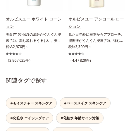
て「高圧処理ビタミンC(*7)」を採
然ビタミンE、イノシット、フィチ
ビス ブライト シリーズは「メラニ
用。肌奥(*6)まで浸透し、シミやソ
ン酸、ユズセラミド、スフィンゴ糖
ンにじみ」に着目して「高圧処理ビ
バカスの原因となるメラニンの生成
脂質配合＝肌をなめらかに整える整
タミンC(*7)」を採用。肌奥(*6)まで
オルビスユー ホワイト ローシ
オルビスユー アンコール ロー
を食い止めます。またオルビス独自
肌成分*6 角層まで*7 うるおいによ
浸透し、シミやソバカスの原因とな
ョン
ション
成分の「ブライトVCコンプレック
りキメを整えて毛穴を目立たなくす
るメラニンの生成を食い止めます。
ス(*8)」が、透明感を阻害する原因
る*8 すべての方に皮膚刺激がおき
美白(*1)や保湿の成分がぐんぐん浸
見た目年齢に根本からアプローチ。
またオルビス独自成分の「ブライト
(*9)にアプローチします。さらに肌
ないというわけではありません※敏
透(*2)。満ち溢れるうるおい、美肌
濃密液がぐんぐん浸透(*5)、弾むよ
VCコンプレックス(*8)」が、透明感
表面のなめらかさやみずみずしさを
感肌対象パッチテスト済（すべての
がやみつきに。若々しく透明感のあ
税込2,970円～
うな素肌へ。諦めかけていたハリ不
税込3,300円～
を阻害する原因(*9)にアプローチし
サポートするために、肌荒れ防止有
人に皮膚刺激がおきないというわけ
る美肌を構成する要素と、年齢肌
足、うるおい低下に先端科学ケア
ます。さらに肌表面のなめらかさや
効成分と速効性と持続性、2種の保
ではありません）※弱酸性（ローシ
(*3)のメラニン生成にアプローチし
(*1)でアプローチするエイジングケ
みずみずしさをサポートするため
（3.96 /
625
件）
（4.4 /
829
件）
湿成分も配合し、透明感を包括的に
ョン・モイスチャーのみ）
て、明るくなめらかな肌へ導くスキ
ア(*2)シリーズ。弾むような若々し
に、肌荒れ防止有効成分と速効性と
サポート。全方位ケアのアプローチ
ンケアシリーズです。「オルビスユ
い肌を目指します。D.N.A.(*3) ヒビ
持続性、2種の保湿成分も配合し、
によって、肌本来の輝きを生かして
ー」の理論を応用し、全方位的に肌
スエキスとHSP（ヒートショックプ
透明感を包括的にサポート。全方位
関連タグで探す
澄み渡る、輝き透明肌を叶えます。
の底上げを図ります。さらに、シミ
ロテイン）(*4)の合わせ技で、目
ケアのアプローチによって、肌本来
L＝さっぱりタイプ（脂性肌～普通
と年齢の関係に着目。点在するシミ
元、フェイスラインなど、年齢を重
の輝きを生かして澄み渡る、輝き透
肌）M＝しっとりタイプ（普通肌～
だけでなく、メラニンが蓄積しがち
ねるにつれハリ不足、うるおい低下
明肌を叶えます。L＝さっぱりタイ
乾性肌）*1 シミ・ソバカスが肌表
な年齢肌の“メラニンメタボ(*4)”に
を感じやすい部位に働きかけ、ハリ
プ（脂性肌～普通肌）M＝しっとり
#モイスチャー スキンケア
#ベースメイク スキンケア
面にあらわれること*2 メラニンの
アプローチして、澄みわたる美肌を
感のある肌へ導きます。さらに、水
タイプ（普通肌～乾性肌）*1 シ
生成を抑え、シミ・ソバカスを防ぐ
目指します。*1 メラニンの生成を
でも油でもない第3の成分、even
ミ・ソバカスが肌表面にあらわれる
#化粧水 エイジングケア
#化粧水 年齢サイン対策
*3 うるおいにより透明感のある肌
抑え、シミ・ソバカスを防ぐ*2 角
wateroil（イーブンワテロイル）を
こと*2 メラニンの生成を抑え、シ
*4 日本化粧品業界で初めてメラニ
層まで*3 年齢を重ねた肌*4 メラニ
配合することにより、水でも油でも
ミ・ソバカスを防ぐ*3 うるおいに