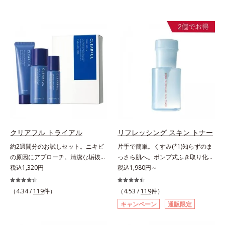
クリアフル トライアル
リフレッシング スキン トナー
約2週間分のお試しセット。ニキビ
片手で簡単。くすみ(*1)知らずのま
の原因にアプローチ。清潔な垢抜け
っさら肌へ。ポンプ式ふき取り化粧
肌(*1)へ。「ニキビをくり返してし
税込1,320円
水。くすみ(*1)知らずのまっさら肌
税込1,980円～
まう」「毛穴目立ちが気になる」
へ。洗顔後すぐの肌に使う、ポンプ
「マスク生活であごや口まわりのニ
式のふき取り化粧水です。ポンプ式
（4.34 /
119
件）
（4.53 /
119
件）
キビが気になる」というお悩みに。
だから簡単。片手でぷしゅっと押す
キャンペーン
通販限定
くり返しニキビの根本原因「肌のバ
だけでコットンに含ませられます。
リア機能の低下」と、肌悩み「毛穴
コットンで肌をふき取ると、植物由