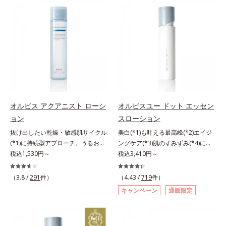
の目立ち」の両方にWでアプローチ
来AHA(*2)が古い角質をやわらかく
する、薬用ニキビ対策スキンケアシ
し、手強い汚れも落としやすく。ク
リーズです。5種の和漢植物由来成
イックフィット成分(*3)がほぐれた
分とコラーゲンが肌をいたわりなが
角層の汚れを素早くなじませ、コッ
らうるおいを与え、バリア機能を維
トンで除去します。話題の美容成分
持。ニキビができにくい肌を目指し
CICA(*4)のほか、高浸透ビタミン
ます。さらにビタミンC誘導体をは
C(*5)や高浸透セラミド(*6)配合で肌
じめとした5種の整肌成分(*2)から
の水分量アップ。洗顔後の肌に使う
成る「ナノVCショットカプセル」
と後肌がやわらかくなり、くすみ知
を配合。カプセルが浸透してから成
らずのまっさら肌へ。メイクのり
オルビス アクアニスト ローシ
オルビスユー ドット エッセン
分を放出する特殊技術によって、高
(*7)もよくなります。さわやかさ広
ョン
スローション
い浸透力(*3)と安定性を実現。毛穴
がるシトラスハーバルの香り。*1
抜け出したい乾燥・敏感肌サイクル
美白(*1)も叶える最高峰(*2)エイジ
の目立ちをしっかりケア(*4)して、
乾燥による*2 クエン酸配合＝角層
(*1)に持続型アプローチ。うるおい
ングケア(*3)肌のすみずみ(*4)にし
ゆらぎやすいニキビ肌を、みずみず
柔軟成分*3 イソペンチルジオール
を追求した敏感肌用保湿スキンケア
税込1,530円～
みわたるうるおい充満ローション。
税込3,410円～
しい清潔な垢抜け肌(*1)へと導きま
配合＝保湿成分*4 ツボクサ葉エキ
(*2)。うるおいを逃し、刺激を受け
ハリも透明感(*5)も結果主義。年齢
す。たっぷりの保湿成分で低刺激。
ス配合＝保湿成分*5 パルミチン酸
やすい角層の“乾燥敏感スランプ
サイン(*6)の因子に着目した肌科学
敏感肌の方にもお使いいただけます
アスコルビルリン酸3Na配合＝保湿
（3.8 /
291
件）
（4.43 /
719
件）
(*3)”に悩む敏感な肌へ。創業時から
エイジングケア(*3)シリーズ。オル
(*5)。L＝さっぱりタイプ（ニキビ
成分*6 セラミドNP、セラミド
キャンペーン
通販限定
のうるおい研究により完成した、待
ビスユー ドットシリーズは、年齢
のできやすい肌・超脂性肌～普通
NG、セラミドAP配合＝保湿成分*7
望の敏感肌用保湿スキンケアライン
による肌悩み一つ一つを対処するの
肌）M＝しっとりタイプ（ニキビの
汚れを落とすことによる
「オルビス アクアニスト」。乾燥
ではなく、肌で起きていることの根
できやすい肌・普通肌～乾性肌）*1