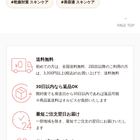
ンの第三のルートに着目し、日本放
ンが過剰に生成する状態
実現できなかった、“濃密なうるお
#乾燥対策 スキンケア
#美容液 スキンケア
よる透明感のある肌*4 日本化粧品
射線影響学会第53回大会で2010年
い感”と“ベタつかない”、相反する2
業界で初めてメラニンの第三のルー
10月に初めて発表したこと*5 うる
つの感触の両立に成功。ごわつく年
トに着目し、日本放射線影響学会第
おいによる*6 メラノサイトまで*7
齢肌を柔肌に整え、未体験の肌感触
53回大会で2010年10月に初めて発
L-アスコルビン酸 2-グルコシド*8
を叶えます。*1 保湿*2 年齢に応じ
表したこと*5 うるおいによる*6 メ
L-アスコルビン酸 2-グルコシド、パ
たお手入れ *3 D.N.A.＝Daily New
ラノサイトまで*7 L-アスコルビン
ウダルコ樹皮エキス、油溶性甘草エ
Approach*4 HSP含有酵母エキス＝
酸 2-グルコシド*8 L-アスコルビン
キス(2)*9 乾燥など
保湿成分*5 角層内
酸 2-グルコシド、パウダルコ樹皮エ
キス、油溶性甘草エキス（2）*9 乾
送料無料
燥など
初めての方は、全国送料無料、2回目以降のご利用の方
は、3,300円以上(税込)のお買い上げで、送料無料
30日以内なら返品OK
開封後でも発送日から30日以内であれば返品可能
※商品返送料はオルビスが負担いたします
最短ご注文翌日お届け
一部地域を除き、最短でご注文の翌日にお届けいたし
ます