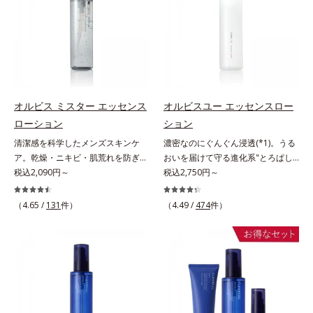
ない状態である「ハリのなさ」や、
ヴァイタルトリートメントクリーム
＝乱れた角層にうるおいを与え、肌
スを防ぐ（ウォッシュを除く）*2
くすみ(*6)などが現れている状態で
「オルビスアンバー ヴァイタルト
荒れを防ぐ保湿成分*5 ウォッシュ
オルビス内スキンケアシリーズの保
ある「透明感のなさ」が現れること
リートメントクリーム」は、1品
を除くLM＝さっぱり高保湿タイプ
湿力*3 年齢に応じたお手入れのこ
で大人の肌印象に大きな影響を与え
で、化粧水、クリーム、シワ改善・
（脂性肌～普通肌）RM＝しっとり
と*4 角層まで*5 うるおいによ
ていることが分かりました。そこで
美白(*1)美容液、乳液・保湿液、ネ
高保湿タイプ（普通肌～超乾性肌）
る*6 乾燥、ハリ・ツヤのなさ
オルビスユー ドットシリーズは美
ッククリーム(*3)、パックの6役を
*7 乾燥による*8 保湿成分*9
容成分(*7)として「G.D.F.アクティ
担い、複合的にアプローチ。Wナイ
ロニセラカエルレア果汁、ノバラエ
オルビス ミスター エッセンス
オルビスユー エッセンスロー
ベーター(*8)」を配合。そして、従
アシン(*4)によるシワ改善・シミ予
キス配合＝うるおいを与えハリと透
ローション
ション
来から配合している美白有効成分
防に加え、複合成分コラーゲンコン
明感に満ちた肌へ導く保湿成分
清潔感を科学したメンズスキンケ
濃密なのにぐんぐん浸透(*1)。うる
「トラネキサム酸」を配合しまし
プレックスSPが肌のハリを徹底サポ
*10 メマツヨイグサ抽出液、スイ
ア。乾燥・ニキビ・肌荒れを防ぎハ
おいを届けて守る進化系"とろぱし
た。さらに、シリーズ共通の美容成
ート。肌なじみのよいクリーム構造
カズラエキス配合＝角層のすみずみ
リ・ツヤのある、好印象な清潔透明
税込2,090円～
ゃ"ローション。7000種を超える成
税込2,750円～
分(*7)「GLルートブースター(*9)」
で角層まで保湿成分が浸透し、うる
まで水分・油分を保ち、ハリ・ツヤ
肌(*1)へ。オルビス ミスターは、男
分から厳選し、「うるおいの質
を配合することで、肌のふっくら感
おいをギュッと閉じ込めます。洗顔
を与える保湿成分*11 気持ちのこ
性の清潔感、爽やかさ、若々しさの
(*1)」に着目した初期エイジングケ
や透明感を叶えます。美白ケアしな
の後、これ1品だけでマルチにケ
と
（4.65 /
131
件）
（4.49 /
474
件）
印象を科学的に検証し、ポジティブ
ア(*2)シリーズオルビスユーは肌本
がら多角的なエイジングケアが叶う
ア。うるおいのベールで守られた、
な光（＝ツヤ）が男性の印象に重要
来のうるおいやバリア機能にアプロ
シリーズに。3ステップで上向き
ハリ感のあるなめらかな肌を叶えま
であること(*2)を業界で初めて発見
ーチする初期エイジングケアシリー
(*10)のハリと透明感を。効果的な
す。*1 メラニンの生成を抑え、シ
(*3)。ニキビ・肌荒れ予防有効成分
ズです。「うるおいの質」に着目
シナジー設計で、あなたのエイジン
ミ・ソバカスを防ぐ*2 肌にハリを
と保湿成分を新たに配合。これまで
し、肌荒れを予防しながらうるおい
グケアを応援します。*1 メラニン
与え若々しい印象*3 首のうるおい
の乾燥・テカリへのケアはそのまま
に満ちた美しい肌へと導きます。ポ
の生成を抑え、シミ・ソバカスを防
ケアとして*4 ナイアシンアミド
に、肌荒れ・ニキビ予防など“今”の
ーラ・オルビスグループ独自の肌荒
ぐ（ウォッシュ除く）*2 オルビス