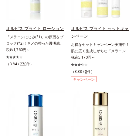
(*1)から成る「ナノVCショットカプ
導体(*3)と5種の整肌成分(*4)から成
セル」を配合。カプセルが浸透して
る「ナノVCショットカプセル(*5)」
から成分を放出する特殊技術によっ
を配合。カプセルが浸透(*6)してか
て、高い浸透力(*2)と安定性を実
ら成分を放出する特殊技術によっ
オルビス ブライト ローション
オルビス ブライト セットキャ
現。毛穴の目立ちをしっかりケア
て、高い浸透力(*6)と安定性を実
ンペーン
(*3)して、ゆらぎやすいニキビ肌
「メラニンにじみ(*1)」の原因をブ
現。毛穴の目立ちをしっかりケア
を、みずみずしい清潔な垢抜け肌
ロック(*2)！キメの整った透明感
(*7)して、ゆらぎやすいニキビ肌
お得なセットキャンペーン実施中！
(*4)へと導きます。たっぷりの保湿
(*3)のある肌印象へ導く美白(*2)化
税込1,760円～
を、みずみずしい清潔な垢抜け肌
肌に広く生成しがちな「メラニンに
成分で低刺激。敏感肌の方にもお使
粧水。業界初(*4)知見「メラニンの
(*1)へと導きます。たっぷりの保湿
じみ(*1)」の原因をブロック(*2)！
税込5,170円～
いいただけます(*5)。*1 テトラ2-ヘ
第三のルート」である「横のひろが
成分で低刺激。敏感肌の方にもお使
澄み渡る輝き透明肌(*3)へ。業界初
（3.84 /
270
件）
キシルデカン酸アスコルビル、天然
り」に着目して、全方位から透明肌
いいただけます(*8)。L＝さっぱり
(*4)知見「メラニンの第三のルー
（3.38 /
8
件）
ビタミンE、イノシット、フィチン
を目指すブライトニングケア(*5)シ
タイプ（ニキビのできやすい肌・超
ト」である「横のひろがり」に着目
キャンペーン
酸、ユズセラミド、スフィンゴ糖脂
リーズです。受けてしまった紫外線
脂性肌～普通肌）M＝しっとりタイ
して、全方位から透明肌を目指すブ
質*2 角層内*3 うるおいによりキメ
ダメージをきっかけに、肌深く(*6)
プ（ニキビのできやすい肌・普通肌
ライトニングケア(*5)シリーズで
を整えて毛穴を目立たなくする*4
では「メラニンにじみ(*1)」が発
～乾性肌）*1 洗浄による汚れの除
す。受けてしまった紫外線ダメージ
洗浄による汚れの除去*5 すべての
現。シミやそばかすという「点」だ
去*2 キメの乱れによる*3 テトラ2-
をきっかけに、肌深く(*6)では「メ
方に皮膚刺激がおきないというわけ
けでなく、透明感のなさなどの
ヘキシルデカン酸アスコルビル配合
ラニンにじみ(*1)」が発現。シミや
ではありません※敏感肌対象パッチ
「面」での透明感を阻害する原因を
＝整肌成分*4 天然ビタミンE、イノ
ソバカスという「点」だけでなく、
テスト済（すべての人に皮膚刺激が
引き起こしていることがわかりまし
シット、フィチン酸、ユズセラミ
透明感のなさなどの「面」での透明
おきないというわけではありませ
た。そこでオルビス ブライト シリ
ド、スフィンゴ糖脂質*5 テトラ2-
感を阻害する原因を引き起こしてい
ん）※弱酸性
ーズは「メラニンにじみ」に着目し
ヘキシルデカン酸アスコルビル、天
ることがわかりました。そこでオル