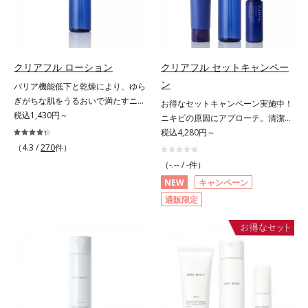
肌悩みに応え、“未来”を見据えて好
れ防止有効成分として、「DF-パン
内スキンケアシリーズの保湿力*3
印象の鍵となるハリ・ツヤへもアプ
テノール(*3)」を国内唯一(*4)、高
年齢に応じたお手入れのこと*4 う
ローチする進化を遂げました。うる
濃度で配合。角層のバリア機能にア
るおいによる*5 乾燥、ハリ・ツヤ
おいを逃しやすい男性肌に着目し、
プローチして肌荒れを防ぎ、肌不調
のなさ*6 乾燥による*7 保湿成分*8
アイテム同士をなじみやすくする
にゆらがない肌を叶えます。そし
ロニセラカエルレア果汁、ノバラエ
クリアフル ローション
クリアフル セットキャンペー
「うるおいコネクト設計」を採用。
て、独自研究に基づいたアプローチ
キス配合＝うるおいを与えハリと透
ン
バリア機能低下と乾燥により、ゆら
8アイテム分の機能を3ステップに集
成分「MCアクティベーター
明感に満ちた肌へ導く保湿成分*9
ぎがちな肌をうるおいで満たすニキ
お得なセットキャンペーン実施中！
約し、よりシンプルなお手入れで、
(*5)」。肌のうるおいを引き出し・
メマツヨイグサ抽出液、スイカズラ
ビ対策化粧水。「ニキビをくり返し
税込1,430円～
ニキビの原因にアプローチ。清潔な
ハリ・ツヤのある好印象な清潔透明
高めて、ハリ感あふれる肌へと導き
エキス配合＝角層のすみずみまで水
てしまう」「毛穴目立ちが気にな
垢抜け肌(*1)へ。「ニキビをくり返
税込4,280円～
肌(*1)へ導きます。*1 うるおいによ
ます。うるおいに満ちたゆらがない
分・油分を保ち、ハリ・ツヤを与え
る」「マスク生活であごや口まわり
してしまう」「毛穴目立ち(*2)が気
（4.3 /
270
件）
る透明感のある肌*2 男性の顔画像
肌をご体感いただくために設計され
る保湿成分*10 気持ちのこと各商品
のニキビが気になる」というお悩み
になる」「マスク生活であごや口ま
を用いた印象評価において、基準画
た3ステップで、いつも力強く美し
（-.-- / -件）
の詳しい情報は商品ページをご覧く
に。くり返しニキビの根本原因「肌
わりのニキビが気になる」というお
像に対して、頬全体に輝度分布がな
くあり続けるあなたを応援します。
ださい。・BEAUTY夏祭りは、こち
NEW
キャンペーン
のバリア機能の低下」と、肌悩み
悩みに。くり返しニキビの根本原因
だらかな光（ツヤ）があると、爽や
*1 肌にうるおいが満ち、維持され
ら
通販限定
「毛穴の目立ち」の両方にWでアプ
「肌のバリア機能の低下」と、肌悩
かさ印象が高く評価されたこと*3
ている状態*2 年齢に応じたお手入
ローチする、薬用ニキビ対策スキン
み「毛穴の目立ち」の両方にWでア
2022年12月22日時点で、科学文献
れのこと*3 デクスパンテノール
ケアシリーズです。5種の和漢植物
プローチする、薬用ニキビ対策スキ
データベースPubMed及びGoogle
W*4 2022年5月 Mintel社データベ
由来成分とコラーゲンが肌をいたわ
ンケアシリーズです。5種の和漢植
scholarにより国内化粧品業界にお
ース及び先行技術調査による当社調
りながらうるおいを与え、バリア機
物由来成分とコラーゲンが肌をいた
いて該当文献がないことを確認（ポ
べ*5 オトギリソウエキス配合＝肌
能を維持。ニキビができにくい肌を
わりながらうるおいを与え、バリア
ーラ化成研究所調べ）
にうるおいを与え、うるおいに満ち
目指します。さらにビタミンC誘導
機能を維持。ニキビができにくい肌
たハリツヤ肌へ導く保湿成分
体をはじめとした5種の整肌成分
を目指します。さらにビタミンC誘