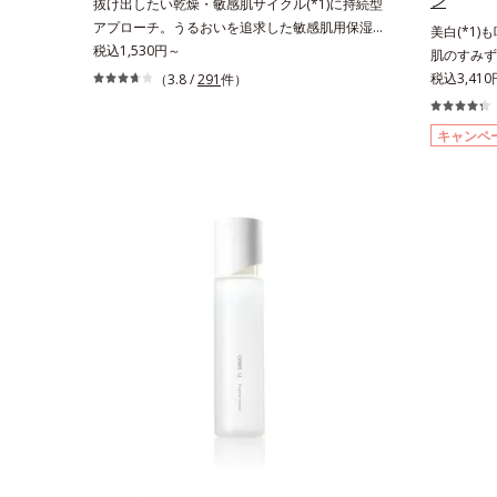
ン
抜け出したい乾燥・敏感肌サイクル(*1)に持続型
アプローチ。うるおいを追求した敏感肌用保湿ス
美白(*1)
キンケア(*2)。うるおいを逃し、刺激を受けやす
税込1,530円～
肌のすみず
い角層の“乾燥敏感スランプ(*3)”に悩む敏感な肌
ション。ハ
税込3,41
（3.8 /
291
件）
へ。創業時からのうるおい研究により完成した、
ン(*6)
待望の敏感肌用保湿スキンケアライン「オルビス
(*3)シ
キャンペ
アクアニスト」。乾燥敏感スランプの原因にアプ
年齢による
ローチする持続型トリプルアミノ酸(*4)を配合。
く、肌で起
もともと体内にあるアミノ酸は異物として排出さ
とともに現
れにくく、肌にとどまってうるおいを蓄えてくれ
ところ、弾
ます。刺激を受けやすくなった角層をうるおいで
や、くすみ
満たし、脱・敏感肌を目指します。無油分・無着
明感のなさ
色・無香料・アルコールフリー・界面活性剤不使
えているこ
用(*5)・パラベンフリー、6つのフリー処方で徹
ー ドットシ
底的に肌に寄り添います。*1 乾燥と敏感をくり
アクティベ
返すこと*2 敏感肌対象連用テスト済（すべての
ら配合して
方のお肌に合うということではありません）*3
酸」を配合
乾燥して敏感に感じやすい状態のこと*4 発酵ア
容成分「G
ミノ酸（ポリグルタミン酸）配合＝乾燥を防ぎ、
ことで、肌
うるおいに満ちた肌へ導く保湿成分、植物由来ア
白ケアしな
ミノ酸（エルゴチオネイン）配合＝肌を整え、す
リーズに。
こやかに保つ保湿成分、微生物由来アミノ酸（エ