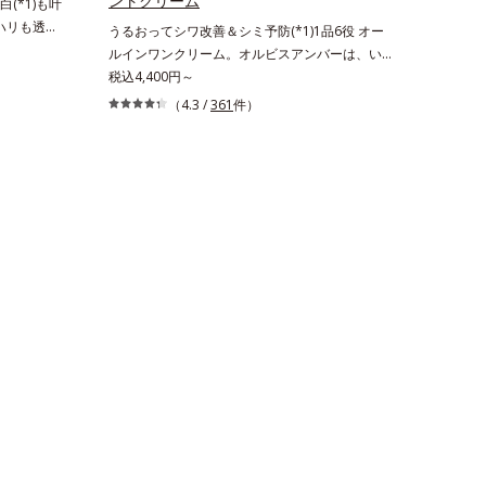
ントクリーム
(*1)も叶
。ハリも透明
うるおってシワ改善＆シミ予防(*1)1品6役 オー
の因子に着目
ルインワンクリーム。オルビスアンバーは、いつ
ーズ。オルビ
も⾃然体で美しくありたいと願う⼤⼈世代に寄り
税込4,400円～
る肌悩み一
添うブランドです。年齢印象研究に基づいた肌サ
（4.3 /
361
件）
きているこ
イエンスで、複合的なお悩みにアプローチ。大人
れる年齢サ
世代の肌に向き合い、手軽なお手入れで賢いケア
ろ、弾力感の
を。ライフスタイルになじむ、若々しい印象(*2)
み(*6)な
作りのサポートをします。オルビスアンバー ヴ
なさ」が現
ァイタルトリートメントクリーム「オルビスアン
を与えてい
バー ヴァイタルトリートメントクリーム」は、1
スユー ド
品で、化粧水、クリーム、シワ改善・美白(*1)美
D.F.アク
容液、乳液・保湿液、ネッククリーム(*3)、パッ
、従来から配
クの6役を担い、複合的にアプローチ。Wナイア
ム酸」を配
シン(*4)によるシワ改善・シミ予防に加え、複合
美容成分
成分コラーゲンコンプレックスSPが肌のハリを
配合すること
徹底サポート。肌なじみのよいクリーム構造で角
す。美白ケ
層まで保湿成分が浸透し、うるおいをギュッと閉
叶うシリー
じ込めます。洗顔の後、これ1品だけでマルチに
リと透明感
ケア。うるおいのベールで守られた、ハリ感のあ
のエイジン
るなめらかな肌を叶えます。*1 メラニンの生
生成を抑