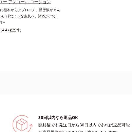
的なシナジー設計で、あなたのエイジ
ユー アンコール ローション
え、シミ・ソバカスを防ぐ（ウォッシ
応援します。*1 メラニンの生成を
に根本からアプローチ。濃密液がぐん
*2 オルビス内スキンケアシリーズの保
・ソバカスを防ぐ（ウォッシュを除
*5)、弾むような素肌へ。諦めかけてい
齢に応じたお手入れのこと*4 うるお
オルビス内スキンケアシリーズの保湿
、うるおい低下に先端科学ケア(*1)で
0円～
乾燥、ハリ・ツヤのなさ*6 乾燥による
齢に応じたお手入れのこと*4 角層ま
するエイジングケア(*2)シリーズ。弾
（4.4 /
829
件）
分*8 ロニセラカエルレア果汁、ノバ
るおいによる*6 乾燥、ハリ・ツヤの
しい肌を目指します。D.N.A.(*3) ヒ
合＝うるおいを与えハリと透明感に満
乾燥による*8 保湿成分*9 ロニセラ
とHSP（ヒートショックプロテイン）
く保湿成分*9 メマツヨイグサ抽出液
果汁、ノバラエキス配合＝うるおいを
合わせ技で、目元、フェイスラインなど、
ラエキス配合＝角層のすみずみまで水
透明感に満ちた肌へ導く保湿成分
るにつれハリ不足、うるおい低下を感
保ち、ハリ・ツヤを与える保湿成分*1
マツヨイグサ抽出液、スイカズラエキス
位に働きかけ、ハリ感のある肌へ導き
こと各商品の詳しい情報は商品ページ
のすみずみまで水分・油分を保ち、ハ
に、水でも油でもない第3の成分、
さい。・BEAUTY夏祭りは、こちら
与える保湿成分*11 気持ちのこと
ateroil（イーブンワテロイル）を配合す
り、水でも油でも実現できなかっ
なうるおい感”と“ベタつかない”、相反
感触の両立に成功。ごわつく年齢肌を
、未体験の肌感触を叶えます。*1 保
応じたお手入れ *3 D.N.A.＝Daily
proach*4 HSP含有酵母エキス＝保湿成
内
30日以内なら返品OK
開封後でも発送日から30日以内であれば返品可能