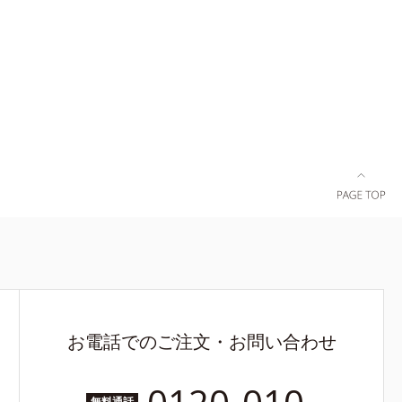
成を抑え、シミ・ソバカスを防ぐ*2 肌にハリ
ュ除く）
を与え若々しい印象*3 首のうるおいケアとし
湿力*3 年
て*4 ナイアシンアミド
いによる*5
*7 保湿成
ラエキス配
ちた肌へ導
、スイカズ
分・油分を
0 気持ちの
をご覧くだ
お電話でのご注文・お問い合わせ
無料通話