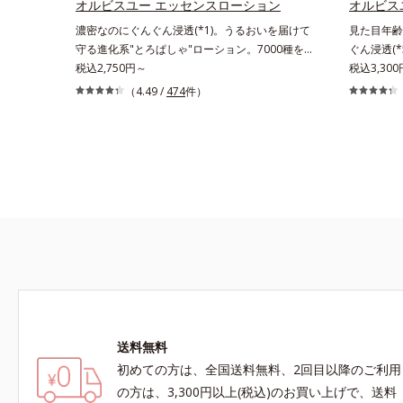
感を。効果
オルビスユー エッセンスローション
オルビス
クトイン）配合＝乱れた角層にうるおいを与え、
ングケアを
濃密なのにぐんぐん浸透(*1)。うるおいを届けて
見た目年齢
肌荒れを防ぐ保湿成分*5 ウォッシュを除くLM＝
抑え、シミ
守る進化系"とろぱしゃ"ローション。7000種を
ぐん浸透(
さっぱり高保湿タイプ（脂性肌～普通肌）RM＝
く）*2 
超える成分から厳選し、「うるおいの質(*1)」に
税込2,750円～
たハリ不足
税込3,30
しっとり高保湿タイプ（普通肌～超乾性肌）
力*3 年
着目した初期エイジングケア(*2)シリーズオルビ
アプローチ
（4.49 /
474
件）
で*5 う
スユーは肌本来のうるおいやバリア機能にアプロ
むような若々
なさ*7 
ーチする初期エイジングケアシリーズです。「う
ビスエキス
カエルレア
るおいの質」に着目し、肌荒れを予防しながらう
(*4)の
与えハリと
るおいに満ちた美しい肌へと導きます。ポーラ・
年齢を重ね
*10 メ
オルビスグループ独自の肌荒れ防止有効成分とし
じやすい部
配合＝角層
て、「DF-パンテノール(*3)」を国内唯一(*4)、
ます。さら
リ・ツヤを
高濃度で配合。角層のバリア機能にアプローチし
even w
て肌荒れを防ぎ、肌不調にゆらがない肌を叶えま
ることによ
す。そして、独自研究に基づいたアプローチ成分
た、“濃密
「MCアクティベーター(*5)」。肌のうるおいを
する2つの
引き出し・高めて、ハリ感あふれる肌へと導きま
柔肌に整え
す。うるおいに満ちたゆらがない肌をご体感いた
湿*2 年齢に
だくために設計された3ステップで、いつも力強
New Ap
送料無料
く美しくあり続けるあなたを応援します。*1
分*5 角層
初めての方は、全国送料無料、2回目以降のご利用
肌にうるおいが満ち、維持されている状態*2
年齢に応じたお手入れのこと*3 デクスパンテ
の方は、3,300円以上(税込)のお買い上げで、送料