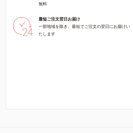
ノールW*4 2022年5月 Mintel社データベース
無料
及び先行技術調査による当社調べ*5 オトギリ
ソウエキス配合＝肌にうるおいを与え、うるおい
最短ご注文翌日お届け
に満ちたハリツヤ肌へ導く保湿成分
一部地域を除き、最短でご注文の翌日にお届けい
たします