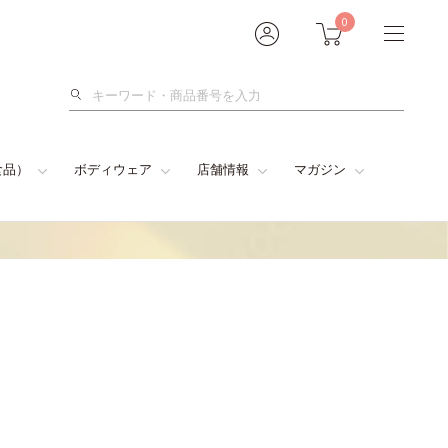
0
検
索
食品）
ボディウェア
店舗情報
マガジン