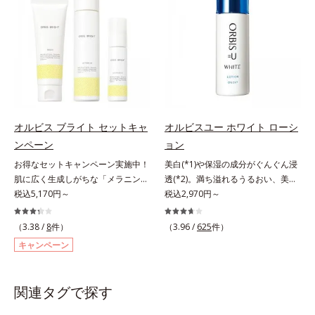
では「メラニンにじみ(*1)」が発
れで賢いケアを。ライフスタイルに
果的なシナジー設計で、あなたのエ
シナジー設計で、あなたのエイジン
現。シミやそばかすという「点」だ
なじむ、若々しい印象(*2)作りのサ
イジングケアを応援します。*1 メ
グケアを応援します。*1 メラニン
けでなく、透明感のなさなどの
ポートをします。オルビスアンバー
ラニンの生成を抑え、シミ・ソバカ
の生成を抑え、シミ・ソバカスを防
「面」での透明感を阻害する原因を
ヴァイタルトリートメントクリーム
スを防ぐ（ウォッシュを除く）*2
ぐ（ウォッシュ除く）*2 オルビス
引き起こしていることがわかりまし
「オルビスアンバー ヴァイタルト
オルビス内スキンケアシリーズの保
内スキンケアシリーズの保湿力*3
た。そこでオルビス ブライト シリ
リートメントクリーム」は、1品
湿力*3 年齢に応じたお手入れのこ
年齢に応じたお手入れのこと*4 う
ーズは「メラニンにじみ」に着目し
で、化粧水、クリーム、シワ改善・
と*4 角層まで*5 うるおいによ
るおいによる*5 乾燥、ハリ・ツヤ
て「高圧処理ビタミンC(*7)」を採
美白(*1)美容液、乳液・保湿液、ネ
る*6 乾燥、ハリ・ツヤのなさ
のなさ*6 乾燥による*7 保湿成分*8
用。肌奥(*6)まで浸透し、シミやソ
ッククリーム(*3)、パックの6役を
*7 乾燥による*8 保湿成分*9
ロニセラカエルレア果汁、ノバラエ
オルビス ブライト セットキャ
オルビスユー ホワイト ローシ
バカスの原因となるメラニンの生成
担い、複合的にアプローチ。Wナイ
ロニセラカエルレア果汁、ノバラエ
キス配合＝うるおいを与えハリと透
ンペーン
ョン
を食い止めます。またオルビス独自
アシン(*4)によるシワ改善・シミ予
キス配合＝うるおいを与えハリと透
明感に満ちた肌へ導く保湿成分*9
お得なセットキャンペーン実施中！
美白(*1)や保湿の成分がぐんぐん浸
成分の「ブライトVCコンプレック
防に加え、複合成分コラーゲンコン
明感に満ちた肌へ導く保湿成分
メマツヨイグサ抽出液、スイカズラ
肌に広く生成しがちな「メラニンに
透(*2)。満ち溢れるうるおい、美肌
ス(*8)」が、透明感を阻害する原因
プレックスSPが肌のハリを徹底サポ
*10 メマツヨイグサ抽出液、スイ
エキス配合＝角層のすみずみまで水
じみ(*1)」の原因をブロック(*2)！
税込5,170円～
がやみつきに。若々しく透明感のあ
税込2,970円～
(*9)にアプローチします。さらに肌
ート。肌なじみのよいクリーム構造
カズラエキス配合＝角層のすみずみ
分・油分を保ち、ハリ・ツヤを与え
澄み渡る輝き透明肌(*3)へ。業界初
る美肌を構成する要素と、年齢肌
表面のなめらかさやみずみずしさを
で角層まで保湿成分が浸透し、うる
まで水分・油分を保ち、ハリ・ツヤ
る保湿成分*10 気持ちのこと各商品
(*4)知見「メラニンの第三のルー
(*3)のメラニン生成にアプローチし
サポートするために、肌荒れ防止有
おいをギュッと閉じ込めます。洗顔
（3.38 /
8
件）
（3.96 /
625
件）
を与える保湿成分*11 気持ちのこ
の詳しい情報は商品ページをご覧く
ト」である「横のひろがり」に着目
て、明るくなめらかな肌へ導くスキ
効成分と速効性と持続性、2種の保
の後、これ1品だけでマルチにケ
と
ださい。・BEAUTY夏祭りは、こち
キャンペーン
して、全方位から透明肌を目指すブ
ンケアシリーズです。「オルビスユ
湿成分も配合し、透明感を包括的に
ア。うるおいのベールで守られた、
ら
ライトニングケア(*5)シリーズで
ー」の理論を応用し、全方位的に肌
サポート。全方位ケアのアプローチ
ハリ感のあるなめらかな肌を叶えま
す。受けてしまった紫外線ダメージ
の底上げを図ります。さらに、シミ
によって、肌本来の輝きを生かして
す。*1 メラニンの生成を抑え、シ
関連タグで探す
をきっかけに、肌深く(*6)では「メ
と年齢の関係に着目。点在するシミ
澄み渡る、輝き透明肌を叶えます。
ミ・ソバカスを防ぐ*2 肌にハリを
ラニンにじみ(*1)」が発現。シミや
だけでなく、メラニンが蓄積しがち
L＝さっぱりタイプ（脂性肌～普通