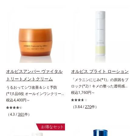
による肌悩み一つ一つを対処するの
つを対処するのではなく、肌で起き
ではなく、肌で起きていることの根
ていることの根本原因に着目。加齢
本原因に着目。加齢とともに現れる
とともに現れる年齢サイン(*5)につ
年齢サインについて研究を進めたと
いて研究を進めたところ、弾力感の
ころ、弾力感のない状態である「ハ
ない状態である「ハリのなさ」や、
リのなさ」や、くすみ(*7)などが現
くすみ(*6)などが現れている状態で
れている状態である「透明感のな
ある「透明感のなさ」が現れること
さ」が、大人の肌印象に大きな影響
で大人の肌印象に大きな影響を与え
を与えていることがわかりました。
ていることが分かりました。そこで
そこでオルビスユー ドットシリー
オルビスユー ドットシリーズは美
ズは美容成分(*8)として「G.D.F.ア
容成分(*7)として「G.D.F.アクティ
オルビスアンバー ヴァイタル
オルビス ブライト ローション
クティベーター(*9)」を配合。そし
ベーター(*8)」を配合。そして、従
トリートメントクリーム
「メラニンにじみ(*1)」の原因をブ
て、従来から配合している美白(*1)
来から配合している美白有効成分
ロック(*2)！キメの整った透明感
うるおってシワ改善＆シミ予防
有効成分「トラネキサム酸」を配合
「トラネキサム酸」を配合しまし
(*3)のある肌印象へ導く美白(*2)化
税込1,760円～
(*1)1品6役 オールインワンクリー
しました。さらに、シリーズ共通の
た。さらに、シリーズ共通の美容成
粧水。業界初(*4)知見「メラニンの
ム。オルビスアンバーは、いつも⾃
税込4,400円～
美容成分「GLルートブースター
分(*7)「GLルートブースター(*9)」
第三のルート」である「横のひろが
然体で美しくありたいと願う⼤⼈世
(*10)」を配合することで、肌のふ
を配合することで、肌のふっくら感
（3.84 /
270
件）
り」に着目して、全方位から透明肌
代に寄り添うブランドです。年齢印
っくら感や透明感を叶えます。美白
や透明感を叶えます。美白ケアしな
（4.3 /
361
件）
を目指すブライトニングケア(*5)シ
象研究に基づいた肌サイエンスで、
ケアしながら多角的なエイジングケ
がら多角的なエイジングケアが叶う
リーズです。受けてしまった紫外線
複合的なお悩みにアプローチ。大人
アが叶うシリーズに。3ステップで
シリーズに。3ステップで上向き
ダメージをきっかけに、肌深く(*6)
世代の肌に向き合い、手軽なお手入
上向き(*11)のハリと透明感を。効
(*10)のハリと透明感を。効果的な