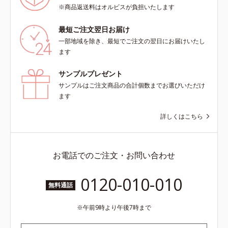
タイプ（普通肌～乾性肌）*1 シ
※商品返送料はオルビスが負担いたします
ミ・ソバカスが肌表面にあらわれる
こと*2 メラニンの生成を抑え、シ
最短ご注文翌日お届け
ミ・ソバカスを防ぐ*3 うるおいに
一部地域を除き、最短でご注文の翌日にお届けいたし
よる透明感のある肌*4 日本化粧品
ます
業界で初めてメラニンの第三のルー
トに着目し、日本放射線影響学会第
サンプルプレゼント
53回大会で2010年10月に初めて発
サンプルはご注文商品の合計個数までお選びいただけ
表したこと*5 うるおいによる*6 メ
ます
ラノサイトまで*7 L-アスコルビン
酸 2-グルコシド*8 L-アスコルビン
詳しくはこちら
酸 2-グルコシド、パウダルコ樹皮エ
キス、油溶性甘草エキス（2）*9 乾
燥など
お電話でのご注文・お問い合わせ
0120-010-010
無料通話
午前9時より午後7時まで