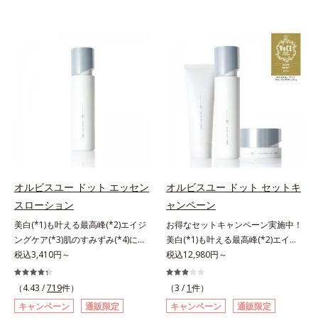
オルビスユー ドット エッセン
オルビスユー ドット セットキ
スローション
ャンペーン
美白(*1)も叶える最高峰(*2)エイジ
お得なセットキャンペーン実施中！
ングケア(*3)肌のすみずみ(*4)にし
美白(*1)も叶える最高峰(*2)エイジ
みわたるうるおい充満ローション。
税込3,410円～
ングケア(*3)。ハリも透明感(*4)も
税込12,980円～
ハリも透明感(*5)も結果主義。年齢
結果主義。年齢サイン(*5)の因子に
サイン(*6)の因子に着目した肌科学
着目した肌科学エイジングケア(*3)
（4.43 /
719
件）
（3 /
1
件）
エイジングケア(*3)シリーズ。オル
シリーズ。オルビスユー ドットシ
キャンペーン
通販限定
キャンペーン
通販限定
ビスユー ドットシリーズは、年齢
リーズは、年齢による肌悩み一つ一