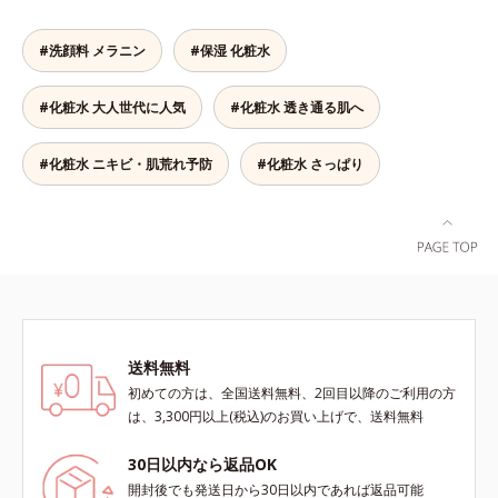
与え若々しい印象*3 首のうるおい
ソバカスという「点」だけでなく、
な年齢肌の“メラニンメタボ(*4)”に
肌）M＝しっとりタイプ（普通肌～
ケアとして*4 ナイアシンアミド
透明感のなさなどの「面」での透明
アプローチして、澄みわたる美肌を
乾性肌）*1 シミ・ソバカスが肌表
#洗顔料 メラニン
#保湿 化粧水
感を阻害する原因を引き起こしてい
目指します。*1 メラニンの生成を
面にあらわれること*2 メラニンの
ることがわかりました。そこでオル
抑え、シミ・ソバカスを防ぐ*2 角
生成を抑え、シミ・ソバカスを防ぐ
#化粧水 大人世代に人気
#化粧水 透き通る肌へ
ビス ブライト シリーズは「メラニ
層まで*3 年齢を重ねた肌*4 メラニ
*3 うるおいにより透明感のある肌
ンにじみ」に着目して「高圧処理ビ
ンが過剰に生成する状態
*4 日本化粧品業界で初めてメラニ
タミンC(*7)」を採用。肌奥(*6)まで
ンの第三のルートに着目し、日本放
#化粧水 ニキビ・肌荒れ予防
#化粧水 さっぱり
浸透し、シミやソバカスの原因とな
射線影響学会第53回大会で2010年
るメラニンの生成を食い止めます。
10月に初めて発表したこと*5 うる
またオルビス独自成分の「ブライト
おいによる*6 メラノサイトまで*7
VCコンプレックス(*8)」が、透明感
L-アスコルビン酸 2-グルコシド*8
を阻害する原因(*9)にアプローチし
L-アスコルビン酸 2-グルコシド、パ
ます。さらに肌表面のなめらかさや
ウダルコ樹皮エキス、油溶性甘草エ
みずみずしさをサポートするため
キス(2)*9 乾燥など
に、肌荒れ防止有効成分と速効性と
送料無料
持続性、2種の保湿成分も配合し、
透明感を包括的にサポート。全方位
初めての方は、全国送料無料、2回目以降のご利用の方
ケアのアプローチによって、肌本来
は、3,300円以上(税込)のお買い上げで、送料無料
の輝きを生かして澄み渡る、輝き透
明肌を叶えます。L＝さっぱりタイ
30日以内なら返品OK
プ（脂性肌～普通肌）M＝しっとり
開封後でも発送日から30日以内であれば返品可能