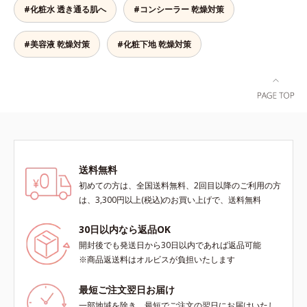
て「高圧処理ビタミンC(*7)」を採
#化粧水 透き通る肌へ
#コンシーラー 乾燥対策
ビス ブライト シリーズは「メラニ
おきないというわけではありませ
用。肌奥(*6)まで浸透し、シミやソ
ンにじみ」に着目して「高圧処理ビ
ん）※弱酸性
バカスの原因となるメラニンの生成
タミンC(*7)」を採用。肌奥(*6)まで
#美容液 乾燥対策
#化粧下地 乾燥対策
を食い止めます。またオルビス独自
浸透し、シミやソバカスの原因とな
成分の「ブライトVCコンプレック
るメラニンの生成を食い止めます。
ス(*8)」が、透明感を阻害する原因
またオルビス独自成分の「ブライト
(*9)にアプローチします。さらに肌
VCコンプレックス(*8)」が、透明感
表面のなめらかさやみずみずしさを
を阻害する原因(*9)にアプローチし
サポートするために、肌荒れ防止有
ます。さらに肌表面のなめらかさや
効成分と速効性と持続性、2種の保
みずみずしさをサポートするため
湿成分も配合し、透明感を包括的に
に、肌荒れ防止有効成分と速効性と
サポート。全方位ケアのアプローチ
送料無料
持続性、2種の保湿成分も配合し、
によって、肌本来の輝きを生かして
透明感を包括的にサポート。全方位
初めての方は、全国送料無料、2回目以降のご利用の方
澄み渡る、輝き透明肌を叶えます。
ケアのアプローチによって、肌本来
は、3,300円以上(税込)のお買い上げで、送料無料
L＝さっぱりタイプ（脂性肌～普通
の輝きを生かして澄み渡る、輝き透
肌）M＝しっとりタイプ（普通肌～
明肌を叶えます。L＝さっぱりタイ
30日以内なら返品OK
乾性肌）*1 シミ・ソバカスが肌表
プ（脂性肌～普通肌）M＝しっとり
開封後でも発送日から30日以内であれば返品可能
面にあらわれること*2 メラニンの
タイプ（普通肌～乾性肌）*1 シ
※商品返送料はオルビスが負担いたします
生成を抑え、シミ・ソバカスを防ぐ
ミ・ソバカスが肌表面にあらわれる
*3 うるおいにより透明感のある肌
こと*2 メラニンの生成を抑え、シ
最短ご注文翌日お届け
*4 日本化粧品業界で初めてメラニ
ミ・ソバカスを防ぐ*3 うるおいに
一部地域を除き、最短でご注文の翌日にお届けいたし