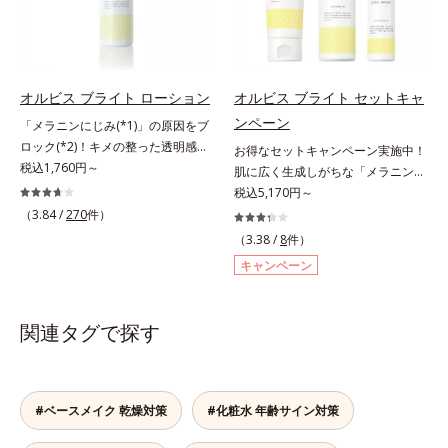
能を維持。ニキビができにくい肌を
れ防止有効成分として、「DF-パン
内スキンケアシリーズの保湿力*3
目指します。さらにビタミンC誘導
テノール(*3)」を国内唯一(*4)、高
年齢に応じたお手入れのこと*4 う
体をはじめとした5種の整肌成分
濃度で配合。角層のバリア機能にア
るおいによる*5 乾燥、ハリ・ツヤ
(*1)から成る「ナノVCショットカプ
プローチして肌荒れを防ぎ、肌不調
のなさ*6 乾燥による*7 保湿成分*8
セル」を配合。カプセルが浸透して
にゆらがない肌を叶えます。そし
ロニセラカエルレア果汁、ノバラエ
オルビス ブライト ローション
オルビス ブライト セットキャ
から成分を放出する特殊技術によっ
て、独自研究に基づいたアプローチ
キス配合＝うるおいを与えハリと透
ンペーン
「メラニンにじみ(*1)」の原因をブ
て、高い浸透力(*2)と安定性を実
成分「MCアクティベーター
明感に満ちた肌へ導く保湿成分*9
ロック(*2)！キメの整った透明感
お得なセットキャンペーン実施中！
現。毛穴の目立ちをしっかりケア
(*5)」。肌のうるおいを引き出し・
メマツヨイグサ抽出液、スイカズラ
(*3)のある肌印象へ導く美白(*2)化
税込1,760円～
肌に広く生成しがちな「メラニンに
(*3)して、ゆらぎやすいニキビ肌
高めて、ハリ感あふれる肌へと導き
エキス配合＝角層のすみずみまで水
粧水。業界初(*4)知見「メラニンの
じみ(*1)」の原因をブロック(*2)！
税込5,170円～
を、みずみずしい清潔な垢抜け肌
ます。うるおいに満ちたゆらがない
分・油分を保ち、ハリ・ツヤを与え
第三のルート」である「横のひろが
澄み渡る輝き透明肌(*3)へ。業界初
（3.84 /
270
件）
(*4)へと導きます。たっぷりの保湿
肌をご体感いただくために設計され
る保湿成分*10 気持ちのこと各商品
り」に着目して、全方位から透明肌
(*4)知見「メラニンの第三のルー
成分で低刺激。敏感肌の方にもお使
た3ステップで、いつも力強く美し
（3.38 /
8
件）
の詳しい情報は商品ページをご覧く
を目指すブライトニングケア(*5)シ
ト」である「横のひろがり」に着目
いいただけます(*5)。*1 テトラ2-ヘ
くあり続けるあなたを応援します。
ださい。・BEAUTY夏祭りは、こち
キャンペーン
リーズです。受けてしまった紫外線
して、全方位から透明肌を目指すブ
キシルデカン酸アスコルビル、天然
*1 肌にうるおいが満ち、維持され
ら
ダメージをきっかけに、肌深く(*6)
ライトニングケア(*5)シリーズで
ビタミンE、イノシット、フィチン
ている状態*2 年齢に応じたお手入
では「メラニンにじみ(*1)」が発
す。受けてしまった紫外線ダメージ
酸、ユズセラミド、スフィンゴ糖脂
れのこと*3 デクスパンテノール
関連タグで探す
現。シミやそばかすという「点」だ
をきっかけに、肌深く(*6)では「メ
質*2 角層内*3 うるおいによりキメ
W*4 2022年5月 Mintel社データベ
けでなく、透明感のなさなどの
ラニンにじみ(*1)」が発現。シミや
を整えて毛穴を目立たなくする*4
ース及び先行技術調査による当社調
「面」での透明感を阻害する原因を
ソバカスという「点」だけでなく、
洗浄による汚れの除去*5 すべての
べ*5 オトギリソウエキス配合＝肌
引き起こしていることがわかりまし
透明感のなさなどの「面」での透明
方に皮膚刺激がおきないというわけ
にうるおいを与え、うるおいに満ち
#ベースメイク 乾燥対策
#化粧水 年齢サイン対策
た。そこでオルビス ブライト シリ
感を阻害する原因を引き起こしてい
ではありません※敏感肌対象パッチ
たハリツヤ肌へ導く保湿成分
ーズは「メラニンにじみ」に着目し
ることがわかりました。そこでオル
テスト済（すべての人に皮膚刺激が