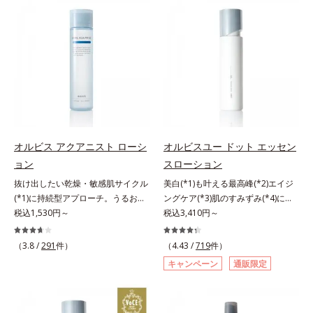
来AHA(*2)が古い角質をやわらかく
振って混ぜると、美容成分がくずれ
し、手強い汚れも落としやすく。ク
防止成分を包み込み、メイクの上に
イックフィット成分(*3)がほぐれた
ピタッと密着。くずれ防止成分が
角層の汚れを素早くなじませ、コッ
汗・水・皮脂をはじきながら、美容
トンで除去します。話題の美容成分
成分がうるおいをキープ。Wの機能
CICA(*4)のほか、高浸透ビタミン
でメイクをくずさずガードします。
C(*5)や高浸透セラミド(*6)配合で肌
さらに保湿成分配合でうるおい感が
の水分量アップ。洗顔後の肌に使う
続き、エアコンなどによる乾燥も防
と後肌がやわらかくなり、くすみ知
ぎます。*1 トリメチルシロキシケ
らずのまっさら肌へ。メイクのり
イ酸、ジメチコン配合＝汗や水、皮
オルビス アクアニスト ローシ
オルビスユー ドット エッセン
(*7)もよくなります。さわやかさ広
脂をはじき、メイクくずれを防ぐ成
ョン
スローション
がるシトラスハーバルの香り。*1
分*2 オリーブ葉エキス、ゴレンシ
抜け出したい乾燥・敏感肌サイクル
美白(*1)も叶える最高峰(*2)エイジ
乾燥による*2 クエン酸配合＝角層
葉エキス、加水分解ヒアルロン酸、
(*1)に持続型アプローチ。うるおい
ングケア(*3)肌のすみずみ(*4)にし
柔軟成分*3 イソペンチルジオール
異性化糖配合＝保湿成分【ご使用方
を追求した敏感肌用保湿スキンケア
税込1,530円～
みわたるうるおい充満ローション。
税込3,410円～
配合＝保湿成分*4 ツボクサ葉エキ
法】2層タイプなので、必ず容器を
(*2)。うるおいを逃し、刺激を受け
ハリも透明感(*5)も結果主義。年齢
ス配合＝保湿成分*5 パルミチン酸
よく振ってからお使いください。メ
やすい角層の“乾燥敏感スランプ
サイン(*6)の因子に着目した肌科学
アスコルビルリン酸3Na配合＝保湿
イクの仕上げに、顔から20cm程度
（3.8 /
291
件）
（4.43 /
719
件）
(*3)”に悩む敏感な肌へ。創業時から
エイジングケア(*3)シリーズ。オル
成分*6 セラミドNP、セラミド
離し、目と口を閉じて、顔全体に適
キャンペーン
通販限定
のうるおい研究により完成した、待
ビスユー ドットシリーズは、年齢
NG、セラミドAP配合＝保湿成分*7
量吹きかけてください。（5～6プッ
望の敏感肌用保湿スキンケアライン
による肌悩み一つ一つを対処するの
汚れを落とすことによる
シュが目安）ミストを塗布後、肌に
「オルビス アクアニスト」。乾燥
ではなく、肌で起きていることの根
触れずに乾くまでそのままお待ちく