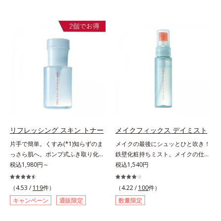
リフレッシング スキン トナー
メイクフィックス デイミスト
片手で簡単。くすみ(*1)知らずのま
メイクの最後にシュッとひと吹き！
っさら肌へ。ポンプ式ふき取り化粧
鉄壁化粧持ちミスト。メイクの仕上
水。くすみ(*1)知らずのまっさら肌
税込1,980円～
げにシュッとひと吹き。肌とメイク
税込1,540円
へ。洗顔後すぐの肌に使う、ポンプ
の密着感をピタッと高め、メイクく
式のふき取り化粧水です。ポンプ式
ずれを防ぎ、化粧持ちをアップさせ
（4.53 /
119
件）
（4.22 /
100
件）
だから簡単。片手でぷしゅっと押す
るミストタイプの化粧水です。くず
キャンペーン
通販限定
数量限定
だけでコットンに含ませられます。
れ防止成分(*1)を含む層と美容成分
コットンで肌をふき取ると、植物由
(*2)を含む水層の2層タイプ。よく