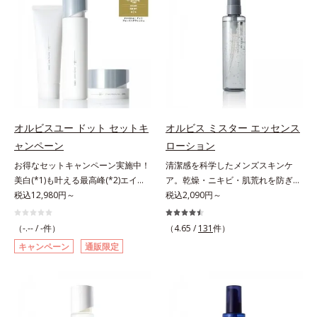
敏感スランプの原因にアプローチす
本原因に着目。加齢とともに現れる
ださい。
る持続型トリプルアミノ酸(*4)を配
年齢サインについて研究を進めたと
合。もともと体内にあるアミノ酸は
ころ、弾力感のない状態である「ハ
異物として排出されにくく、肌にと
リのなさ」や、くすみ(*7)などが現
どまってうるおいを蓄えてくれま
れている状態である「透明感のな
す。刺激を受けやすくなった角層を
さ」が、大人の肌印象に大きな影響
うるおいで満たし、脱・敏感肌を目
を与えていることがわかりました。
指します。無油分・無着色・無香
そこでオルビスユー ドットシリー
料・アルコールフリー・界面活性剤
ズは美容成分(*8)として「G.D.F.ア
オルビスユー ドット セットキ
オルビス ミスター エッセンス
不使用(*5)・パラベンフリー、6つ
クティベーター(*9)」を配合。そし
ャンペーン
ローション
のフリー処方で徹底的に肌に寄り添
て、従来から配合している美白(*1)
お得なセットキャンペーン実施中！
清潔感を科学したメンズスキンケ
います。*1 乾燥と敏感をくり返す
有効成分「トラネキサム酸」を配合
美白(*1)も叶える最高峰(*2)エイジ
ア。乾燥・ニキビ・肌荒れを防ぎハ
こと*2 敏感肌対象連用テスト済
しました。さらに、シリーズ共通の
ングケア(*3)。ハリも透明感(*4)も
税込12,980円～
リ・ツヤのある、好印象な清潔透明
税込2,090円～
（すべての方のお肌に合うというこ
美容成分「GLルートブースター
結果主義。年齢サイン(*5)の因子に
肌(*1)へ。オルビス ミスターは、男
とではありません）*3 乾燥して敏
(*10)」を配合することで、肌のふ
着目した肌科学エイジングケア(*3)
性の清潔感、爽やかさ、若々しさの
感に感じやすい状態のこと*4 発酵
っくら感や透明感を叶えます。美白
（-.-- / -件）
（4.65 /
131
件）
シリーズ。オルビスユー ドットシ
印象を科学的に検証し、ポジティブ
アミノ酸（ポリグルタミン酸）配合
ケアしながら多角的なエイジングケ
キャンペーン
通販限定
リーズは、年齢による肌悩み一つ一
な光（＝ツヤ）が男性の印象に重要
＝乾燥を防ぎ、うるおいに満ちた肌
アが叶うシリーズに。3ステップで
つを対処するのではなく、肌で起き
であること(*2)を業界で初めて発見
へ導く保湿成分、植物由来アミノ酸
上向き(*11)のハリと透明感を。効
ていることの根本原因に着目。加齢
(*3)。ニキビ・肌荒れ予防有効成分
（エルゴチオネイン）配合＝肌を整
果的なシナジー設計で、あなたのエ
とともに現れる年齢サイン(*5)につ
と保湿成分を新たに配合。これまで
え、すこやかに保つ保湿成分、微生
イジングケアを応援します。*1 メ
いて研究を進めたところ、弾力感の
の乾燥・テカリへのケアはそのまま
物由来アミノ酸（エクトイン）配合
ラニンの生成を抑え、シミ・ソバカ