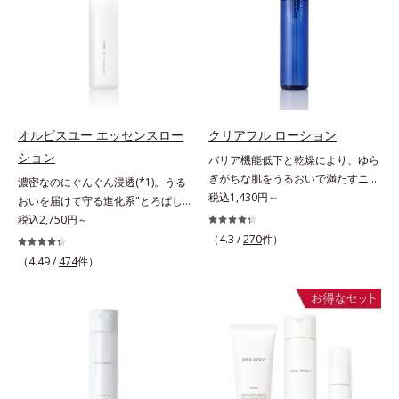
ない状態である「ハリのなさ」や、
に、肌荒れ・ニキビ予防など“今”の
＝乱れた角層にうるおいを与え、肌
スを防ぐ（ウォッシュを除く）*2
くすみ(*6)などが現れている状態で
肌悩みに応え、“未来”を見据えて好
荒れを防ぐ保湿成分*5 ウォッシュ
オルビス内スキンケアシリーズの保
ある「透明感のなさ」が現れること
印象の鍵となるハリ・ツヤへもアプ
を除くLM＝さっぱり高保湿タイプ
湿力*3 年齢に応じたお手入れのこ
で大人の肌印象に大きな影響を与え
ローチする進化を遂げました。うる
（脂性肌～普通肌）RM＝しっとり
と*4 角層まで*5 うるおいによ
ていることが分かりました。そこで
おいを逃しやすい男性肌に着目し、
高保湿タイプ（普通肌～超乾性肌）
る*6 乾燥、ハリ・ツヤのなさ
オルビスユー ドットシリーズは美
アイテム同士をなじみやすくする
*7 乾燥による*8 保湿成分*9
容成分(*7)として「G.D.F.アクティ
「うるおいコネクト設計」を採用。
ロニセラカエルレア果汁、ノバラエ
オルビスユー エッセンスロー
クリアフル ローション
ベーター(*8)」を配合。そして、従
8アイテム分の機能を3ステップに集
キス配合＝うるおいを与えハリと透
ション
バリア機能低下と乾燥により、ゆら
来から配合している美白有効成分
約し、よりシンプルなお手入れで、
明感に満ちた肌へ導く保湿成分
ぎがちな肌をうるおいで満たすニキ
濃密なのにぐんぐん浸透(*1)。うる
「トラネキサム酸」を配合しまし
ハリ・ツヤのある好印象な清潔透明
*10 メマツヨイグサ抽出液、スイ
ビ対策化粧水。「ニキビをくり返し
税込1,430円～
おいを届けて守る進化系"とろぱし
た。さらに、シリーズ共通の美容成
肌(*1)へ導きます。*1 うるおいによ
カズラエキス配合＝角層のすみずみ
てしまう」「毛穴目立ちが気にな
ゃ"ローション。7000種を超える成
税込2,750円～
分(*7)「GLルートブースター(*9)」
る透明感のある肌*2 男性の顔画像
まで水分・油分を保ち、ハリ・ツヤ
る」「マスク生活であごや口まわり
分から厳選し、「うるおいの質
を配合することで、肌のふっくら感
を用いた印象評価において、基準画
（4.3 /
270
件）
を与える保湿成分*11 気持ちのこ
のニキビが気になる」というお悩み
(*1)」に着目した初期エイジングケ
や透明感を叶えます。美白ケアしな
像に対して、頬全体に輝度分布がな
と
（4.49 /
474
件）
に。くり返しニキビの根本原因「肌
ア(*2)シリーズオルビスユーは肌本
がら多角的なエイジングケアが叶う
だらかな光（ツヤ）があると、爽や
のバリア機能の低下」と、肌悩み
来のうるおいやバリア機能にアプロ
シリーズに。3ステップで上向き
かさ印象が高く評価されたこと*3
「毛穴の目立ち」の両方にWでアプ
ーチする初期エイジングケアシリー
(*10)のハリと透明感を。効果的な
2022年12月22日時点で、科学文献
ローチする、薬用ニキビ対策スキン
ズです。「うるおいの質」に着目
シナジー設計で、あなたのエイジン
データベースPubMed及びGoogle
ケアシリーズです。5種の和漢植物
し、肌荒れを予防しながらうるおい
グケアを応援します。*1 メラニン
scholarにより国内化粧品業界にお
由来成分とコラーゲンが肌をいたわ
に満ちた美しい肌へと導きます。ポ
の生成を抑え、シミ・ソバカスを防
いて該当文献がないことを確認（ポ
りながらうるおいを与え、バリア機
ーラ・オルビスグループ独自の肌荒
ぐ（ウォッシュ除く）*2 オルビス
ーラ化成研究所調べ）