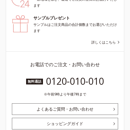
ンの第三のルートに着目し、日本放
よる透明感のある肌*4 日本化粧品
ます
射線影響学会第53回大会で2010年
業界で初めてメラニンの第三のルー
10月に初めて発表したこと*5 うる
トに着目し、日本放射線影響学会第
サンプルプレゼント
おいによる*6 メラノサイトまで*7
53回大会で2010年10月に初めて発
サンプルはご注文商品の合計個数までお選びいただけ
L-アスコルビン酸 2-グルコシド*8
表したこと*5 うるおいによる*6 メ
ます
L-アスコルビン酸 2-グルコシド、パ
ラノサイトまで*7 L-アスコルビン
ウダルコ樹皮エキス、油溶性甘草エ
酸 2-グルコシド*8 L-アスコルビン
詳しくはこちら
キス(2)*9 乾燥など
酸 2-グルコシド、パウダルコ樹皮エ
キス、油溶性甘草エキス（2）*9 乾
燥など
お電話でのご注文・お問い合わせ
0120-010-010
無料通話
午前9時より午後7時まで
よくあるご質問・お問い合わせ
ショッピングガイド