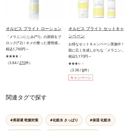
能を維持。ニキビができにくい肌を
れ防止有効成分として、「DF-パン
内スキンケアシリーズの保湿力*3
目指します。さらにビタミンC誘導
テノール(*3)」を国内唯一(*4)、高
年齢に応じたお手入れのこと*4 う
体をはじめとした5種の整肌成分
濃度で配合。角層のバリア機能にア
るおいによる*5 乾燥、ハリ・ツヤ
(*1)から成る「ナノVCショットカプ
プローチして肌荒れを防ぎ、肌不調
のなさ*6 乾燥による*7 保湿成分*8
セル」を配合。カプセルが浸透して
にゆらがない肌を叶えます。そし
ロニセラカエルレア果汁、ノバラエ
オルビス ブライト ローション
オルビス ブライト セットキャ
から成分を放出する特殊技術によっ
て、独自研究に基づいたアプローチ
キス配合＝うるおいを与えハリと透
ンペーン
「メラニンにじみ(*1)」の原因をブ
て、高い浸透力(*2)と安定性を実
成分「MCアクティベーター
明感に満ちた肌へ導く保湿成分*9
ロック(*2)！キメの整った透明感
お得なセットキャンペーン実施中！
現。毛穴の目立ちをしっかりケア
(*5)」。肌のうるおいを引き出し・
メマツヨイグサ抽出液、スイカズラ
(*3)のある肌印象へ導く美白(*2)化
税込1,760円～
肌に広く生成しがちな「メラニンに
(*3)して、ゆらぎやすいニキビ肌
高めて、ハリ感あふれる肌へと導き
エキス配合＝角層のすみずみまで水
粧水。業界初(*4)知見「メラニンの
じみ(*1)」の原因をブロック(*2)！
税込5,170円～
を、みずみずしい清潔な垢抜け肌
ます。うるおいに満ちたゆらがない
分・油分を保ち、ハリ・ツヤを与え
第三のルート」である「横のひろが
澄み渡る輝き透明肌(*3)へ。業界初
（3.84 /
270
件）
(*4)へと導きます。たっぷりの保湿
肌をご体感いただくために設計され
る保湿成分*10 気持ちのこと各商品
り」に着目して、全方位から透明肌
(*4)知見「メラニンの第三のルー
成分で低刺激。敏感肌の方にもお使
た3ステップで、いつも力強く美し
（3.38 /
8
件）
の詳しい情報は商品ページをご覧く
を目指すブライトニングケア(*5)シ
ト」である「横のひろがり」に着目
いいただけます(*5)。*1 テトラ2-ヘ
くあり続けるあなたを応援します。
ださい。・BEAUTY夏祭りは、こち
キャンペーン
リーズです。受けてしまった紫外線
して、全方位から透明肌を目指すブ
キシルデカン酸アスコルビル、天然
*1 肌にうるおいが満ち、維持され
ら
ダメージをきっかけに、肌深く(*6)
ライトニングケア(*5)シリーズで
ビタミンE、イノシット、フィチン
ている状態*2 年齢に応じたお手入
では「メラニンにじみ(*1)」が発
す。受けてしまった紫外線ダメージ
酸、ユズセラミド、スフィンゴ糖脂
れのこと*3 デクスパンテノール
関連タグで探す
現。シミやそばかすという「点」だ
をきっかけに、肌深く(*6)では「メ
質*2 角層内*3 うるおいによりキメ
W*4 2022年5月 Mintel社データベ
けでなく、透明感のなさなどの
ラニンにじみ(*1)」が発現。シミや
を整えて毛穴を目立たなくする*4
ース及び先行技術調査による当社調
「面」での透明感を阻害する原因を
ソバカスという「点」だけでなく、
洗浄による汚れの除去*5 すべての
べ*5 オトギリソウエキス配合＝肌
引き起こしていることがわかりまし
透明感のなさなどの「面」での透明
方に皮膚刺激がおきないというわけ
にうるおいを与え、うるおいに満ち
#美容液 乾燥対策
#化粧水 さっぱり
#保湿 化粧水
た。そこでオルビス ブライト シリ
感を阻害する原因を引き起こしてい
ではありません※敏感肌対象パッチ
たハリツヤ肌へ導く保湿成分
ーズは「メラニンにじみ」に着目し
ることがわかりました。そこでオル
テスト済（すべての人に皮膚刺激が