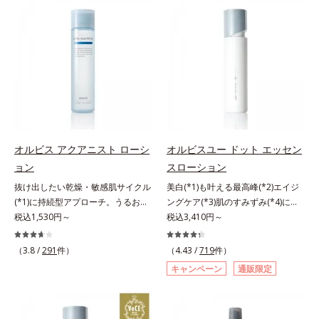
来AHA(*2)が古い角質をやわらかく
振って混ぜると、美容成分がくずれ
し、手強い汚れも落としやすく。ク
防止成分を包み込み、メイクの上に
イックフィット成分(*3)がほぐれた
ピタッと密着。くずれ防止成分が
角層の汚れを素早くなじませ、コッ
汗・水・皮脂をはじきながら、美容
トンで除去します。話題の美容成分
成分がうるおいをキープ。Wの機能
CICA(*4)のほか、高浸透ビタミン
でメイクをくずさずガードします。
C(*5)や高浸透セラミド(*6)配合で肌
さらに保湿成分配合でうるおい感が
の水分量アップ。洗顔後の肌に使う
続き、エアコンなどによる乾燥も防
と後肌がやわらかくなり、くすみ知
ぎます。*1 トリメチルシロキシケ
らずのまっさら肌へ。メイクのり
イ酸、ジメチコン配合＝汗や水、皮
オルビス アクアニスト ローシ
オルビスユー ドット エッセン
(*7)もよくなります。さわやかさ広
脂をはじき、メイクくずれを防ぐ成
ョン
スローション
がるシトラスハーバルの香り。*1
分*2 オリーブ葉エキス、ゴレンシ
抜け出したい乾燥・敏感肌サイクル
美白(*1)も叶える最高峰(*2)エイジ
乾燥による*2 クエン酸配合＝角層
葉エキス、加水分解ヒアルロン酸、
(*1)に持続型アプローチ。うるおい
ングケア(*3)肌のすみずみ(*4)にし
柔軟成分*3 イソペンチルジオール
異性化糖配合＝保湿成分【ご使用方
を追求した敏感肌用保湿スキンケア
税込1,530円～
みわたるうるおい充満ローション。
税込3,410円～
配合＝保湿成分*4 ツボクサ葉エキ
法】2層タイプなので、必ず容器を
(*2)。うるおいを逃し、刺激を受け
ハリも透明感(*5)も結果主義。年齢
ス配合＝保湿成分*5 パルミチン酸
よく振ってからお使いください。メ
やすい角層の“乾燥敏感スランプ
サイン(*6)の因子に着目した肌科学
アスコルビルリン酸3Na配合＝保湿
イクの仕上げに、顔から20cm程度
（3.8 /
291
件）
（4.43 /
719
件）
(*3)”に悩む敏感な肌へ。創業時から
エイジングケア(*3)シリーズ。オル
成分*6 セラミドNP、セラミド
離し、目と口を閉じて、顔全体に適
キャンペーン
通販限定
のうるおい研究により完成した、待
ビスユー ドットシリーズは、年齢
NG、セラミドAP配合＝保湿成分*7
量吹きかけてください。（5～6プッ
望の敏感肌用保湿スキンケアライン
による肌悩み一つ一つを対処するの
汚れを落とすことによる
シュが目安）ミストを塗布後、肌に
「オルビス アクアニスト」。乾燥
ではなく、肌で起きていることの根
触れずに乾くまでそのままお待ちく