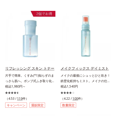
リフレッシング スキン トナー
メイクフィックス デイミスト
片手で簡単。くすみ(*1)知らずのま
メイクの最後にシュッとひと吹き！
っさら肌へ。ポンプ式ふき取り化粧
鉄壁化粧持ちミスト。メイクの仕上
水。くすみ(*1)知らずのまっさら肌
税込1,980円～
げにシュッとひと吹き。肌とメイク
税込1,540円
へ。洗顔後すぐの肌に使う、ポンプ
の密着感をピタッと高め、メイクく
式のふき取り化粧水です。ポンプ式
ずれを防ぎ、化粧持ちをアップさせ
（4.53 /
119
件）
（4.22 /
100
件）
だから簡単。片手でぷしゅっと押す
るミストタイプの化粧水です。くず
キャンペーン
通販限定
数量限定
だけでコットンに含ませられます。
れ防止成分(*1)を含む層と美容成分
コットンで肌をふき取ると、植物由
(*2)を含む水層の2層タイプ。よく