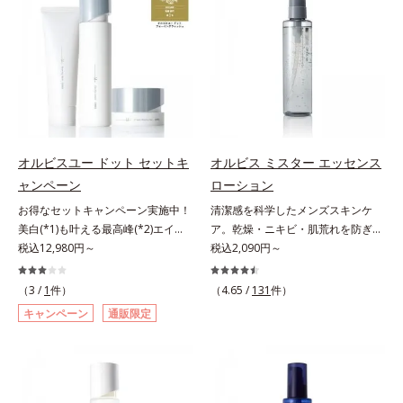
敏感スランプの原因にアプローチす
本原因に着目。加齢とともに現れる
ださい。
る持続型トリプルアミノ酸(*4)を配
年齢サインについて研究を進めたと
合。もともと体内にあるアミノ酸は
ころ、弾力感のない状態である「ハ
異物として排出されにくく、肌にと
リのなさ」や、くすみ(*7)などが現
どまってうるおいを蓄えてくれま
れている状態である「透明感のな
す。刺激を受けやすくなった角層を
さ」が、大人の肌印象に大きな影響
うるおいで満たし、脱・敏感肌を目
を与えていることがわかりました。
指します。無油分・無着色・無香
そこでオルビスユー ドットシリー
料・アルコールフリー・界面活性剤
ズは美容成分(*8)として「G.D.F.ア
オルビスユー ドット セットキ
オルビス ミスター エッセンス
不使用(*5)・パラベンフリー、6つ
クティベーター(*9)」を配合。そし
ャンペーン
ローション
のフリー処方で徹底的に肌に寄り添
て、従来から配合している美白(*1)
お得なセットキャンペーン実施中！
清潔感を科学したメンズスキンケ
います。*1 乾燥と敏感をくり返す
有効成分「トラネキサム酸」を配合
美白(*1)も叶える最高峰(*2)エイジ
ア。乾燥・ニキビ・肌荒れを防ぎハ
こと*2 敏感肌対象連用テスト済
しました。さらに、シリーズ共通の
ングケア(*3)。ハリも透明感(*4)も
税込12,980円～
リ・ツヤのある、好印象な清潔透明
税込2,090円～
（すべての方のお肌に合うというこ
美容成分「GLルートブースター
結果主義。年齢サイン(*5)の因子に
肌(*1)へ。オルビス ミスターは、男
とではありません）*3 乾燥して敏
(*10)」を配合することで、肌のふ
着目した肌科学エイジングケア(*3)
性の清潔感、爽やかさ、若々しさの
感に感じやすい状態のこと*4 発酵
っくら感や透明感を叶えます。美白
（3 /
1
件）
（4.65 /
131
件）
シリーズ。オルビスユー ドットシ
印象を科学的に検証し、ポジティブ
アミノ酸（ポリグルタミン酸）配合
ケアしながら多角的なエイジングケ
キャンペーン
通販限定
リーズは、年齢による肌悩み一つ一
な光（＝ツヤ）が男性の印象に重要
＝乾燥を防ぎ、うるおいに満ちた肌
アが叶うシリーズに。3ステップで
つを対処するのではなく、肌で起き
であること(*2)を業界で初めて発見
へ導く保湿成分、植物由来アミノ酸
上向き(*11)のハリと透明感を。効
ていることの根本原因に着目。加齢
(*3)。ニキビ・肌荒れ予防有効成分
（エルゴチオネイン）配合＝肌を整
果的なシナジー設計で、あなたのエ
とともに現れる年齢サイン(*5)につ
と保湿成分を新たに配合。これまで
え、すこやかに保つ保湿成分、微生
イジングケアを応援します。*1 メ
いて研究を進めたところ、弾力感の
の乾燥・テカリへのケアはそのまま
物由来アミノ酸（エクトイン）配合
ラニンの生成を抑え、シミ・ソバカ