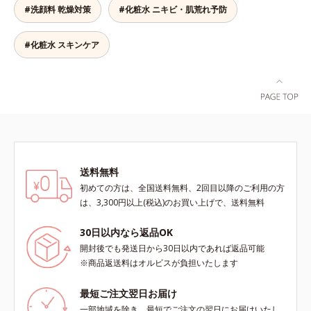
て「高圧処理ビタミンC(*7)」を採
#洗顔料 乾燥対策
#化粧水 ニキビ・肌荒れ予防
ビス ブライト シリーズは「メラニ
おきないというわけではありませ
用。肌奥(*6)まで浸透し、シミやソ
ンにじみ」に着目して「高圧処理ビ
ん）※弱酸性
バカスの原因となるメラニンの生成
タミンC(*7)」を採用。肌奥(*6)まで
#化粧水 スキンケア
を食い止めます。またオルビス独自
浸透し、シミやソバカスの原因とな
成分の「ブライトVCコンプレック
るメラニンの生成を食い止めます。
ス(*8)」が、透明感を阻害する原因
またオルビス独自成分の「ブライト
(*9)にアプローチします。さらに肌
VCコンプレックス(*8)」が、透明感
表面のなめらかさやみずみずしさを
を阻害する原因(*9)にアプローチし
サポートするために、肌荒れ防止有
ます。さらに肌表面のなめらかさや
効成分と速効性と持続性、2種の保
みずみずしさをサポートするため
湿成分も配合し、透明感を包括的に
に、肌荒れ防止有効成分と速効性と
サポート。全方位ケアのアプローチ
送料無料
持続性、2種の保湿成分も配合し、
によって、肌本来の輝きを生かして
透明感を包括的にサポート。全方位
初めての方は、全国送料無料、2回目以降のご利用の方
澄み渡る、輝き透明肌を叶えます。
ケアのアプローチによって、肌本来
は、3,300円以上(税込)のお買い上げで、送料無料
L＝さっぱりタイプ（脂性肌～普通
の輝きを生かして澄み渡る、輝き透
肌）M＝しっとりタイプ（普通肌～
明肌を叶えます。L＝さっぱりタイ
30日以内なら返品OK
乾性肌）*1 シミ・ソバカスが肌表
プ（脂性肌～普通肌）M＝しっとり
開封後でも発送日から30日以内であれば返品可能
面にあらわれること*2 メラニンの
タイプ（普通肌～乾性肌）*1 シ
※商品返送料はオルビスが負担いたします
生成を抑え、シミ・ソバカスを防ぐ
ミ・ソバカスが肌表面にあらわれる
*3 うるおいにより透明感のある肌
こと*2 メラニンの生成を抑え、シ
最短ご注文翌日お届け
*4 日本化粧品業界で初めてメラニ
ミ・ソバカスを防ぐ*3 うるおいに
一部地域を除き、最短でご注文の翌日にお届けいたし