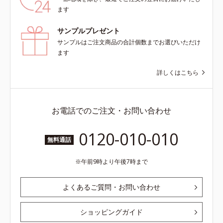
ンの第三のルートに着目し、日本放
よる透明感のある肌*4 日本化粧品
ます
射線影響学会第53回大会で2010年
業界で初めてメラニンの第三のルー
10月に初めて発表したこと*5 うる
トに着目し、日本放射線影響学会第
サンプルプレゼント
おいによる*6 メラノサイトまで*7
53回大会で2010年10月に初めて発
サンプルはご注文商品の合計個数までお選びいただけ
L-アスコルビン酸 2-グルコシド*8
表したこと*5 うるおいによる*6 メ
ます
L-アスコルビン酸 2-グルコシド、パ
ラノサイトまで*7 L-アスコルビン
ウダルコ樹皮エキス、油溶性甘草エ
酸 2-グルコシド*8 L-アスコルビン
詳しくはこちら
キス(2)*9 乾燥など
酸 2-グルコシド、パウダルコ樹皮エ
キス、油溶性甘草エキス（2）*9 乾
燥など
お電話でのご注文・お問い合わせ
0120-010-010
無料通話
午前9時より午後7時まで
よくあるご質問・お問い合わせ
ショッピングガイド