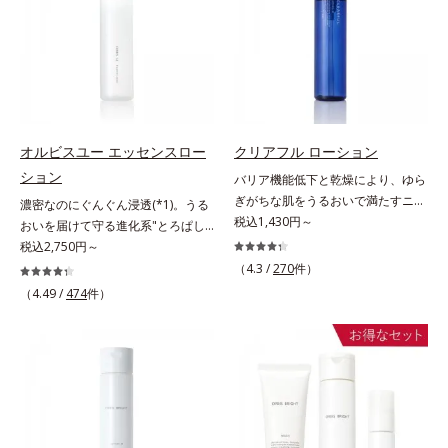
ない状態である「ハリのなさ」や、
に、肌荒れ・ニキビ予防など“今”の
＝乱れた角層にうるおいを与え、肌
スを防ぐ（ウォッシュを除く）*2
くすみ(*6)などが現れている状態で
肌悩みに応え、“未来”を見据えて好
荒れを防ぐ保湿成分*5 ウォッシュ
オルビス内スキンケアシリーズの保
ある「透明感のなさ」が現れること
印象の鍵となるハリ・ツヤへもアプ
を除くLM＝さっぱり高保湿タイプ
湿力*3 年齢に応じたお手入れのこ
で大人の肌印象に大きな影響を与え
ローチする進化を遂げました。うる
（脂性肌～普通肌）RM＝しっとり
と*4 角層まで*5 うるおいによ
ていることが分かりました。そこで
おいを逃しやすい男性肌に着目し、
高保湿タイプ（普通肌～超乾性肌）
る*6 乾燥、ハリ・ツヤのなさ
オルビスユー ドットシリーズは美
アイテム同士をなじみやすくする
*7 乾燥による*8 保湿成分*9
容成分(*7)として「G.D.F.アクティ
「うるおいコネクト設計」を採用。
ロニセラカエルレア果汁、ノバラエ
オルビスユー エッセンスロー
クリアフル ローション
ベーター(*8)」を配合。そして、従
8アイテム分の機能を3ステップに集
キス配合＝うるおいを与えハリと透
ション
バリア機能低下と乾燥により、ゆら
来から配合している美白有効成分
約し、よりシンプルなお手入れで、
明感に満ちた肌へ導く保湿成分
ぎがちな肌をうるおいで満たすニキ
濃密なのにぐんぐん浸透(*1)。うる
「トラネキサム酸」を配合しまし
ハリ・ツヤのある好印象な清潔透明
*10 メマツヨイグサ抽出液、スイ
ビ対策化粧水。「ニキビをくり返し
税込1,430円～
おいを届けて守る進化系"とろぱし
た。さらに、シリーズ共通の美容成
肌(*1)へ導きます。*1 うるおいによ
カズラエキス配合＝角層のすみずみ
てしまう」「毛穴目立ちが気にな
ゃ"ローション。7000種を超える成
税込2,750円～
分(*7)「GLルートブースター(*9)」
る透明感のある肌*2 男性の顔画像
まで水分・油分を保ち、ハリ・ツヤ
る」「マスク生活であごや口まわり
分から厳選し、「うるおいの質
を配合することで、肌のふっくら感
を用いた印象評価において、基準画
（4.3 /
270
件）
を与える保湿成分*11 気持ちのこ
のニキビが気になる」というお悩み
(*1)」に着目した初期エイジングケ
や透明感を叶えます。美白ケアしな
像に対して、頬全体に輝度分布がな
と
（4.49 /
474
件）
に。くり返しニキビの根本原因「肌
ア(*2)シリーズオルビスユーは肌本
がら多角的なエイジングケアが叶う
だらかな光（ツヤ）があると、爽や
のバリア機能の低下」と、肌悩み
来のうるおいやバリア機能にアプロ
シリーズに。3ステップで上向き
かさ印象が高く評価されたこと*3
「毛穴の目立ち」の両方にWでアプ
ーチする初期エイジングケアシリー
(*10)のハリと透明感を。効果的な
2022年12月22日時点で、科学文献
ローチする、薬用ニキビ対策スキン
ズです。「うるおいの質」に着目
シナジー設計で、あなたのエイジン
データベースPubMed及びGoogle
ケアシリーズです。5種の和漢植物
し、肌荒れを予防しながらうるおい
グケアを応援します。*1 メラニン
scholarにより国内化粧品業界にお
由来成分とコラーゲンが肌をいたわ
に満ちた美しい肌へと導きます。ポ
の生成を抑え、シミ・ソバカスを防
いて該当文献がないことを確認（ポ
りながらうるおいを与え、バリア機
ーラ・オルビスグループ独自の肌荒
ぐ（ウォッシュ除く）*2 オルビス
ーラ化成研究所調べ）