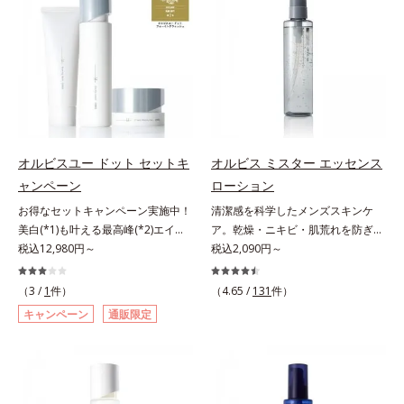
敏感スランプの原因にアプローチす
本原因に着目。加齢とともに現れる
ださい。
る持続型トリプルアミノ酸(*4)を配
年齢サインについて研究を進めたと
合。もともと体内にあるアミノ酸は
ころ、弾力感のない状態である「ハ
異物として排出されにくく、肌にと
リのなさ」や、くすみ(*7)などが現
どまってうるおいを蓄えてくれま
れている状態である「透明感のな
す。刺激を受けやすくなった角層を
さ」が、大人の肌印象に大きな影響
うるおいで満たし、脱・敏感肌を目
を与えていることがわかりました。
指します。無油分・無着色・無香
そこでオルビスユー ドットシリー
料・アルコールフリー・界面活性剤
ズは美容成分(*8)として「G.D.F.ア
オルビスユー ドット セットキ
オルビス ミスター エッセンス
不使用(*5)・パラベンフリー、6つ
クティベーター(*9)」を配合。そし
ャンペーン
ローション
のフリー処方で徹底的に肌に寄り添
て、従来から配合している美白(*1)
お得なセットキャンペーン実施中！
清潔感を科学したメンズスキンケ
います。*1 乾燥と敏感をくり返す
有効成分「トラネキサム酸」を配合
美白(*1)も叶える最高峰(*2)エイジ
ア。乾燥・ニキビ・肌荒れを防ぎハ
こと*2 敏感肌対象連用テスト済
しました。さらに、シリーズ共通の
ングケア(*3)。ハリも透明感(*4)も
税込12,980円～
リ・ツヤのある、好印象な清潔透明
税込2,090円～
（すべての方のお肌に合うというこ
美容成分「GLルートブースター
結果主義。年齢サイン(*5)の因子に
肌(*1)へ。オルビス ミスターは、男
とではありません）*3 乾燥して敏
(*10)」を配合することで、肌のふ
着目した肌科学エイジングケア(*3)
性の清潔感、爽やかさ、若々しさの
感に感じやすい状態のこと*4 発酵
っくら感や透明感を叶えます。美白
（3 /
1
件）
（4.65 /
131
件）
シリーズ。オルビスユー ドットシ
印象を科学的に検証し、ポジティブ
アミノ酸（ポリグルタミン酸）配合
ケアしながら多角的なエイジングケ
キャンペーン
通販限定
リーズは、年齢による肌悩み一つ一
な光（＝ツヤ）が男性の印象に重要
＝乾燥を防ぎ、うるおいに満ちた肌
アが叶うシリーズに。3ステップで
つを対処するのではなく、肌で起き
であること(*2)を業界で初めて発見
へ導く保湿成分、植物由来アミノ酸
上向き(*11)のハリと透明感を。効
ていることの根本原因に着目。加齢
(*3)。ニキビ・肌荒れ予防有効成分
（エルゴチオネイン）配合＝肌を整
果的なシナジー設計で、あなたのエ
とともに現れる年齢サイン(*5)につ
と保湿成分を新たに配合。これまで
え、すこやかに保つ保湿成分、微生
イジングケアを応援します。*1 メ
いて研究を進めたところ、弾力感の
の乾燥・テカリへのケアはそのまま
物由来アミノ酸（エクトイン）配合
ラニンの生成を抑え、シミ・ソバカ