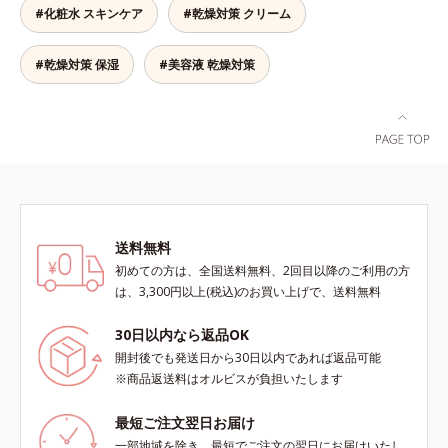
て「高圧処理ビタミンC(*7)」を採
#化粧水 スキンケア
#乾燥対策 クリーム
ビス ブライト シリーズは「メラニ
おきないというわけではありませ
用。肌奥(*6)まで浸透し、シミやソ
ンにじみ」に着目して「高圧処理ビ
ん）※弱酸性
バカスの原因となるメラニンの生成
タミンC(*7)」を採用。肌奥(*6)まで
#乾燥対策 保湿
#美容液 乾燥対策
を食い止めます。またオルビス独自
浸透し、シミやソバカスの原因とな
成分の「ブライトVCコンプレック
るメラニンの生成を食い止めます。
ス(*8)」が、透明感を阻害する原因
またオルビス独自成分の「ブライト
(*9)にアプローチします。さらに肌
VCコンプレックス(*8)」が、透明感
表面のなめらかさやみずみずしさを
を阻害する原因(*9)にアプローチし
サポートするために、肌荒れ防止有
ます。さらに肌表面のなめらかさや
効成分と速効性と持続性、2種の保
みずみずしさをサポートするため
湿成分も配合し、透明感を包括的に
に、肌荒れ防止有効成分と速効性と
サポート。全方位ケアのアプローチ
送料無料
持続性、2種の保湿成分も配合し、
によって、肌本来の輝きを生かして
透明感を包括的にサポート。全方位
初めての方は、全国送料無料、2回目以降のご利用の方
澄み渡る、輝き透明肌を叶えます。
ケアのアプローチによって、肌本来
は、3,300円以上(税込)のお買い上げで、送料無料
L＝さっぱりタイプ（脂性肌～普通
の輝きを生かして澄み渡る、輝き透
肌）M＝しっとりタイプ（普通肌～
明肌を叶えます。L＝さっぱりタイ
30日以内なら返品OK
乾性肌）*1 シミ・ソバカスが肌表
プ（脂性肌～普通肌）M＝しっとり
開封後でも発送日から30日以内であれば返品可能
面にあらわれること*2 メラニンの
タイプ（普通肌～乾性肌）*1 シ
※商品返送料はオルビスが負担いたします
生成を抑え、シミ・ソバカスを防ぐ
ミ・ソバカスが肌表面にあらわれる
*3 うるおいにより透明感のある肌
こと*2 メラニンの生成を抑え、シ
最短ご注文翌日お届け
*4 日本化粧品業界で初めてメラニ
ミ・ソバカスを防ぐ*3 うるおいに
一部地域を除き、最短でご注文の翌日にお届けいたし