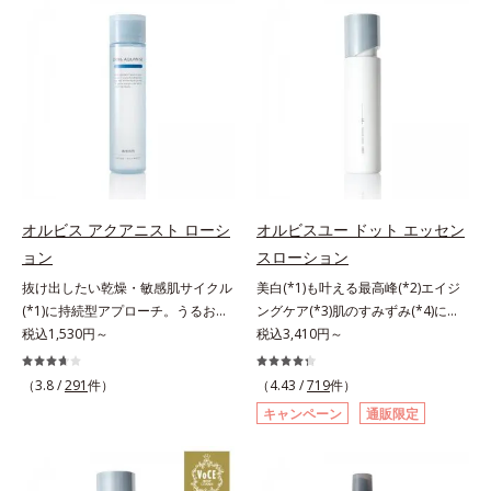
来AHA(*2)が古い角質をやわらかく
振って混ぜると、美容成分がくずれ
し、手強い汚れも落としやすく。ク
防止成分を包み込み、メイクの上に
イックフィット成分(*3)がほぐれた
ピタッと密着。くずれ防止成分が
角層の汚れを素早くなじませ、コッ
汗・水・皮脂をはじきながら、美容
トンで除去します。話題の美容成分
成分がうるおいをキープ。Wの機能
CICA(*4)のほか、高浸透ビタミン
でメイクをくずさずガードします。
C(*5)や高浸透セラミド(*6)配合で肌
さらに保湿成分配合でうるおい感が
の水分量アップ。洗顔後の肌に使う
続き、エアコンなどによる乾燥も防
と後肌がやわらかくなり、くすみ知
ぎます。*1 トリメチルシロキシケ
らずのまっさら肌へ。メイクのり
イ酸、ジメチコン配合＝汗や水、皮
オルビス アクアニスト ローシ
オルビスユー ドット エッセン
(*7)もよくなります。さわやかさ広
脂をはじき、メイクくずれを防ぐ成
ョン
スローション
がるシトラスハーバルの香り。*1
分*2 オリーブ葉エキス、ゴレンシ
抜け出したい乾燥・敏感肌サイクル
美白(*1)も叶える最高峰(*2)エイジ
乾燥による*2 クエン酸配合＝角層
葉エキス、加水分解ヒアルロン酸、
(*1)に持続型アプローチ。うるおい
ングケア(*3)肌のすみずみ(*4)にし
柔軟成分*3 イソペンチルジオール
異性化糖配合＝保湿成分【ご使用方
を追求した敏感肌用保湿スキンケア
税込1,530円～
みわたるうるおい充満ローション。
税込3,410円～
配合＝保湿成分*4 ツボクサ葉エキ
法】2層タイプなので、必ず容器を
(*2)。うるおいを逃し、刺激を受け
ハリも透明感(*5)も結果主義。年齢
ス配合＝保湿成分*5 パルミチン酸
よく振ってからお使いください。メ
やすい角層の“乾燥敏感スランプ
サイン(*6)の因子に着目した肌科学
アスコルビルリン酸3Na配合＝保湿
イクの仕上げに、顔から20cm程度
（3.8 /
291
件）
（4.43 /
719
件）
(*3)”に悩む敏感な肌へ。創業時から
エイジングケア(*3)シリーズ。オル
成分*6 セラミドNP、セラミド
離し、目と口を閉じて、顔全体に適
キャンペーン
通販限定
のうるおい研究により完成した、待
ビスユー ドットシリーズは、年齢
NG、セラミドAP配合＝保湿成分*7
量吹きかけてください。（5～6プッ
望の敏感肌用保湿スキンケアライン
による肌悩み一つ一つを対処するの
汚れを落とすことによる
シュが目安）ミストを塗布後、肌に
「オルビス アクアニスト」。乾燥
ではなく、肌で起きていることの根
触れずに乾くまでそのままお待ちく