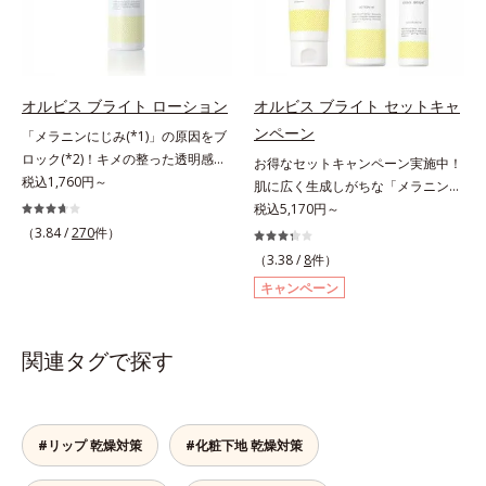
能を維持。ニキビができにくい肌を
れ防止有効成分として、「DF-パン
内スキンケアシリーズの保湿力*3
目指します。さらにビタミンC誘導
テノール(*3)」を国内唯一(*4)、高
年齢に応じたお手入れのこと*4 う
体をはじめとした5種の整肌成分
濃度で配合。角層のバリア機能にア
るおいによる*5 乾燥、ハリ・ツヤ
(*1)から成る「ナノVCショットカプ
プローチして肌荒れを防ぎ、肌不調
のなさ*6 乾燥による*7 保湿成分*8
セル」を配合。カプセルが浸透して
にゆらがない肌を叶えます。そし
ロニセラカエルレア果汁、ノバラエ
オルビス ブライト ローション
オルビス ブライト セットキャ
から成分を放出する特殊技術によっ
て、独自研究に基づいたアプローチ
キス配合＝うるおいを与えハリと透
ンペーン
「メラニンにじみ(*1)」の原因をブ
て、高い浸透力(*2)と安定性を実
成分「MCアクティベーター
明感に満ちた肌へ導く保湿成分*9
ロック(*2)！キメの整った透明感
お得なセットキャンペーン実施中！
現。毛穴の目立ちをしっかりケア
(*5)」。肌のうるおいを引き出し・
メマツヨイグサ抽出液、スイカズラ
(*3)のある肌印象へ導く美白(*2)化
税込1,760円～
肌に広く生成しがちな「メラニンに
(*3)して、ゆらぎやすいニキビ肌
高めて、ハリ感あふれる肌へと導き
エキス配合＝角層のすみずみまで水
粧水。業界初(*4)知見「メラニンの
じみ(*1)」の原因をブロック(*2)！
税込5,170円～
を、みずみずしい清潔な垢抜け肌
ます。うるおいに満ちたゆらがない
分・油分を保ち、ハリ・ツヤを与え
第三のルート」である「横のひろが
澄み渡る輝き透明肌(*3)へ。業界初
（3.84 /
270
件）
(*4)へと導きます。たっぷりの保湿
肌をご体感いただくために設計され
る保湿成分*10 気持ちのこと各商品
り」に着目して、全方位から透明肌
(*4)知見「メラニンの第三のルー
成分で低刺激。敏感肌の方にもお使
た3ステップで、いつも力強く美し
（3.38 /
8
件）
の詳しい情報は商品ページをご覧く
を目指すブライトニングケア(*5)シ
ト」である「横のひろがり」に着目
いいただけます(*5)。*1 テトラ2-ヘ
くあり続けるあなたを応援します。
ださい。・BEAUTY夏祭りは、こち
キャンペーン
リーズです。受けてしまった紫外線
して、全方位から透明肌を目指すブ
キシルデカン酸アスコルビル、天然
*1 肌にうるおいが満ち、維持され
ら
ダメージをきっかけに、肌深く(*6)
ライトニングケア(*5)シリーズで
ビタミンE、イノシット、フィチン
ている状態*2 年齢に応じたお手入
では「メラニンにじみ(*1)」が発
す。受けてしまった紫外線ダメージ
酸、ユズセラミド、スフィンゴ糖脂
れのこと*3 デクスパンテノール
関連タグで探す
現。シミやそばかすという「点」だ
をきっかけに、肌深く(*6)では「メ
質*2 角層内*3 うるおいによりキメ
W*4 2022年5月 Mintel社データベ
けでなく、透明感のなさなどの
ラニンにじみ(*1)」が発現。シミや
を整えて毛穴を目立たなくする*4
ース及び先行技術調査による当社調
「面」での透明感を阻害する原因を
ソバカスという「点」だけでなく、
洗浄による汚れの除去*5 すべての
べ*5 オトギリソウエキス配合＝肌
引き起こしていることがわかりまし
透明感のなさなどの「面」での透明
方に皮膚刺激がおきないというわけ
にうるおいを与え、うるおいに満ち
#リップ 乾燥対策
#化粧下地 乾燥対策
た。そこでオルビス ブライト シリ
感を阻害する原因を引き起こしてい
ではありません※敏感肌対象パッチ
たハリツヤ肌へ導く保湿成分
ーズは「メラニンにじみ」に着目し
ることがわかりました。そこでオル
テスト済（すべての人に皮膚刺激が