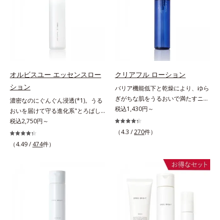
ない状態である「ハリのなさ」や、
に、肌荒れ・ニキビ予防など“今”の
＝乱れた角層にうるおいを与え、肌
スを防ぐ（ウォッシュを除く）*2
くすみ(*6)などが現れている状態で
肌悩みに応え、“未来”を見据えて好
荒れを防ぐ保湿成分*5 ウォッシュ
オルビス内スキンケアシリーズの保
ある「透明感のなさ」が現れること
印象の鍵となるハリ・ツヤへもアプ
を除くLM＝さっぱり高保湿タイプ
湿力*3 年齢に応じたお手入れのこ
で大人の肌印象に大きな影響を与え
ローチする進化を遂げました。うる
（脂性肌～普通肌）RM＝しっとり
と*4 角層まで*5 うるおいによ
ていることが分かりました。そこで
おいを逃しやすい男性肌に着目し、
高保湿タイプ（普通肌～超乾性肌）
る*6 乾燥、ハリ・ツヤのなさ
オルビスユー ドットシリーズは美
アイテム同士をなじみやすくする
*7 乾燥による*8 保湿成分*9
容成分(*7)として「G.D.F.アクティ
「うるおいコネクト設計」を採用。
ロニセラカエルレア果汁、ノバラエ
オルビスユー エッセンスロー
クリアフル ローション
ベーター(*8)」を配合。そして、従
8アイテム分の機能を3ステップに集
キス配合＝うるおいを与えハリと透
ション
バリア機能低下と乾燥により、ゆら
来から配合している美白有効成分
約し、よりシンプルなお手入れで、
明感に満ちた肌へ導く保湿成分
ぎがちな肌をうるおいで満たすニキ
濃密なのにぐんぐん浸透(*1)。うる
「トラネキサム酸」を配合しまし
ハリ・ツヤのある好印象な清潔透明
*10 メマツヨイグサ抽出液、スイ
ビ対策化粧水。「ニキビをくり返し
税込1,430円～
おいを届けて守る進化系"とろぱし
た。さらに、シリーズ共通の美容成
肌(*1)へ導きます。*1 うるおいによ
カズラエキス配合＝角層のすみずみ
てしまう」「毛穴目立ちが気にな
ゃ"ローション。7000種を超える成
税込2,750円～
分(*7)「GLルートブースター(*9)」
る透明感のある肌*2 男性の顔画像
まで水分・油分を保ち、ハリ・ツヤ
る」「マスク生活であごや口まわり
分から厳選し、「うるおいの質
を配合することで、肌のふっくら感
を用いた印象評価において、基準画
（4.3 /
270
件）
を与える保湿成分*11 気持ちのこ
のニキビが気になる」というお悩み
(*1)」に着目した初期エイジングケ
や透明感を叶えます。美白ケアしな
像に対して、頬全体に輝度分布がな
と
（4.49 /
474
件）
に。くり返しニキビの根本原因「肌
ア(*2)シリーズオルビスユーは肌本
がら多角的なエイジングケアが叶う
だらかな光（ツヤ）があると、爽や
のバリア機能の低下」と、肌悩み
来のうるおいやバリア機能にアプロ
シリーズに。3ステップで上向き
かさ印象が高く評価されたこと*3
「毛穴の目立ち」の両方にWでアプ
ーチする初期エイジングケアシリー
(*10)のハリと透明感を。効果的な
2022年12月22日時点で、科学文献
ローチする、薬用ニキビ対策スキン
ズです。「うるおいの質」に着目
シナジー設計で、あなたのエイジン
データベースPubMed及びGoogle
ケアシリーズです。5種の和漢植物
し、肌荒れを予防しながらうるおい
グケアを応援します。*1 メラニン
scholarにより国内化粧品業界にお
由来成分とコラーゲンが肌をいたわ
に満ちた美しい肌へと導きます。ポ
の生成を抑え、シミ・ソバカスを防
いて該当文献がないことを確認（ポ
りながらうるおいを与え、バリア機
ーラ・オルビスグループ独自の肌荒
ぐ（ウォッシュ除く）*2 オルビス
ーラ化成研究所調べ）