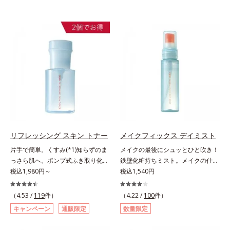
リフレッシング スキン トナー
メイクフィックス デイミスト
片手で簡単。くすみ(*1)知らずのま
メイクの最後にシュッとひと吹き！
っさら肌へ。ポンプ式ふき取り化粧
鉄壁化粧持ちミスト。メイクの仕上
水。くすみ(*1)知らずのまっさら肌
税込1,980円～
げにシュッとひと吹き。肌とメイク
税込1,540円
へ。洗顔後すぐの肌に使う、ポンプ
の密着感をピタッと高め、メイクく
式のふき取り化粧水です。ポンプ式
ずれを防ぎ、化粧持ちをアップさせ
（4.53 /
119
件）
（4.22 /
100
件）
だから簡単。片手でぷしゅっと押す
るミストタイプの化粧水です。くず
キャンペーン
通販限定
数量限定
だけでコットンに含ませられます。
れ防止成分(*1)を含む層と美容成分
コットンで肌をふき取ると、植物由
(*2)を含む水層の2層タイプ。よく