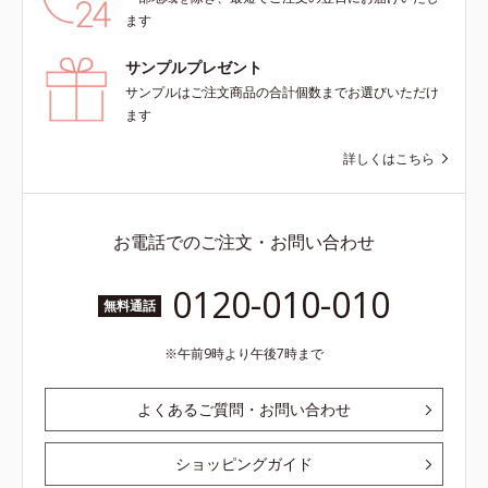
ンの第三のルートに着目し、日本放
よる透明感のある肌*4 日本化粧品
ます
射線影響学会第53回大会で2010年
業界で初めてメラニンの第三のルー
10月に初めて発表したこと*5 うる
トに着目し、日本放射線影響学会第
サンプルプレゼント
おいによる*6 メラノサイトまで*7
53回大会で2010年10月に初めて発
サンプルはご注文商品の合計個数までお選びいただけ
L-アスコルビン酸 2-グルコシド*8
表したこと*5 うるおいによる*6 メ
ます
L-アスコルビン酸 2-グルコシド、パ
ラノサイトまで*7 L-アスコルビン
ウダルコ樹皮エキス、油溶性甘草エ
酸 2-グルコシド*8 L-アスコルビン
詳しくはこちら
キス(2)*9 乾燥など
酸 2-グルコシド、パウダルコ樹皮エ
キス、油溶性甘草エキス（2）*9 乾
燥など
お電話でのご注文・お問い合わせ
0120-010-010
無料通話
午前9時より午後7時まで
よくあるご質問・お問い合わせ
ショッピングガイド