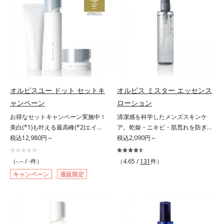
敏感スランプの原因にアプローチす
本原因に着目。加齢とともに現れる
ださい。
る持続型トリプルアミノ酸(*4)を配
年齢サインについて研究を進めたと
合。もともと体内にあるアミノ酸は
ころ、弾力感のない状態である「ハ
異物として排出されにくく、肌にと
リのなさ」や、くすみ(*7)などが現
どまってうるおいを蓄えてくれま
れている状態である「透明感のな
す。刺激を受けやすくなった角層を
さ」が、大人の肌印象に大きな影響
うるおいで満たし、脱・敏感肌を目
を与えていることがわかりました。
指します。無油分・無着色・無香
そこでオルビスユー ドットシリー
料・アルコールフリー・界面活性剤
ズは美容成分(*8)として「G.D.F.ア
オルビスユー ドット セットキ
オルビス ミスター エッセンス
不使用(*5)・パラベンフリー、6つ
クティベーター(*9)」を配合。そし
ャンペーン
ローション
のフリー処方で徹底的に肌に寄り添
て、従来から配合している美白(*1)
お得なセットキャンペーン実施中！
清潔感を科学したメンズスキンケ
います。*1 乾燥と敏感をくり返す
有効成分「トラネキサム酸」を配合
美白(*1)も叶える最高峰(*2)エイジ
ア。乾燥・ニキビ・肌荒れを防ぎハ
こと*2 敏感肌対象連用テスト済
しました。さらに、シリーズ共通の
ングケア(*3)。ハリも透明感(*4)も
税込12,980円～
リ・ツヤのある、好印象な清潔透明
税込2,090円～
（すべての方のお肌に合うというこ
美容成分「GLルートブースター
結果主義。年齢サイン(*5)の因子に
肌(*1)へ。オルビス ミスターは、男
とではありません）*3 乾燥して敏
(*10)」を配合することで、肌のふ
着目した肌科学エイジングケア(*3)
性の清潔感、爽やかさ、若々しさの
感に感じやすい状態のこと*4 発酵
っくら感や透明感を叶えます。美白
（-.-- / -件）
（4.65 /
131
件）
シリーズ。オルビスユー ドットシ
印象を科学的に検証し、ポジティブ
アミノ酸（ポリグルタミン酸）配合
ケアしながら多角的なエイジングケ
キャンペーン
通販限定
リーズは、年齢による肌悩み一つ一
な光（＝ツヤ）が男性の印象に重要
＝乾燥を防ぎ、うるおいに満ちた肌
アが叶うシリーズに。3ステップで
つを対処するのではなく、肌で起き
であること(*2)を業界で初めて発見
へ導く保湿成分、植物由来アミノ酸
上向き(*11)のハリと透明感を。効
ていることの根本原因に着目。加齢
(*3)。ニキビ・肌荒れ予防有効成分
（エルゴチオネイン）配合＝肌を整
果的なシナジー設計で、あなたのエ
とともに現れる年齢サイン(*5)につ
と保湿成分を新たに配合。これまで
え、すこやかに保つ保湿成分、微生
イジングケアを応援します。*1 メ
いて研究を進めたところ、弾力感の
の乾燥・テカリへのケアはそのまま
物由来アミノ酸（エクトイン）配合
ラニンの生成を抑え、シミ・ソバカ