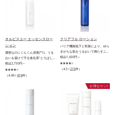
ない状態である「ハリのなさ」や、
に、肌荒れ・ニキビ予防など“今”の
＝乱れた角層にうるおいを与え、肌
スを防ぐ（ウォッシュを除く）*2
くすみ(*6)などが現れている状態で
肌悩みに応え、“未来”を見据えて好
荒れを防ぐ保湿成分*5 ウォッシュ
オルビス内スキンケアシリーズの保
ある「透明感のなさ」が現れること
印象の鍵となるハリ・ツヤへもアプ
を除くLM＝さっぱり高保湿タイプ
湿力*3 年齢に応じたお手入れのこ
で大人の肌印象に大きな影響を与え
ローチする進化を遂げました。うる
（脂性肌～普通肌）RM＝しっとり
と*4 角層まで*5 うるおいによ
ていることが分かりました。そこで
おいを逃しやすい男性肌に着目し、
高保湿タイプ（普通肌～超乾性肌）
る*6 乾燥、ハリ・ツヤのなさ
オルビスユー ドットシリーズは美
アイテム同士をなじみやすくする
*7 乾燥による*8 保湿成分*9
容成分(*7)として「G.D.F.アクティ
「うるおいコネクト設計」を採用。
ロニセラカエルレア果汁、ノバラエ
オルビスユー エッセンスロー
クリアフル ローション
ベーター(*8)」を配合。そして、従
8アイテム分の機能を3ステップに集
キス配合＝うるおいを与えハリと透
ション
バリア機能低下と乾燥により、ゆら
来から配合している美白有効成分
約し、よりシンプルなお手入れで、
明感に満ちた肌へ導く保湿成分
ぎがちな肌をうるおいで満たすニキ
濃密なのにぐんぐん浸透(*1)。うる
「トラネキサム酸」を配合しまし
ハリ・ツヤのある好印象な清潔透明
*10 メマツヨイグサ抽出液、スイ
ビ対策化粧水。「ニキビをくり返し
税込1,430円～
おいを届けて守る進化系"とろぱし
た。さらに、シリーズ共通の美容成
肌(*1)へ導きます。*1 うるおいによ
カズラエキス配合＝角層のすみずみ
てしまう」「毛穴目立ちが気にな
ゃ"ローション。7000種を超える成
税込2,750円～
分(*7)「GLルートブースター(*9)」
る透明感のある肌*2 男性の顔画像
まで水分・油分を保ち、ハリ・ツヤ
る」「マスク生活であごや口まわり
分から厳選し、「うるおいの質
を配合することで、肌のふっくら感
を用いた印象評価において、基準画
（4.3 /
270
件）
を与える保湿成分*11 気持ちのこ
のニキビが気になる」というお悩み
(*1)」に着目した初期エイジングケ
や透明感を叶えます。美白ケアしな
像に対して、頬全体に輝度分布がな
と
（4.49 /
474
件）
に。くり返しニキビの根本原因「肌
ア(*2)シリーズオルビスユーは肌本
がら多角的なエイジングケアが叶う
だらかな光（ツヤ）があると、爽や
のバリア機能の低下」と、肌悩み
来のうるおいやバリア機能にアプロ
シリーズに。3ステップで上向き
かさ印象が高く評価されたこと*3
「毛穴の目立ち」の両方にWでアプ
ーチする初期エイジングケアシリー
(*10)のハリと透明感を。効果的な
2022年12月22日時点で、科学文献
ローチする、薬用ニキビ対策スキン
ズです。「うるおいの質」に着目
シナジー設計で、あなたのエイジン
データベースPubMed及びGoogle
ケアシリーズです。5種の和漢植物
し、肌荒れを予防しながらうるおい
グケアを応援します。*1 メラニン
scholarにより国内化粧品業界にお
由来成分とコラーゲンが肌をいたわ
に満ちた美しい肌へと導きます。ポ
の生成を抑え、シミ・ソバカスを防
いて該当文献がないことを確認（ポ
りながらうるおいを与え、バリア機
ーラ・オルビスグループ独自の肌荒
ぐ（ウォッシュ除く）*2 オルビス
ーラ化成研究所調べ）