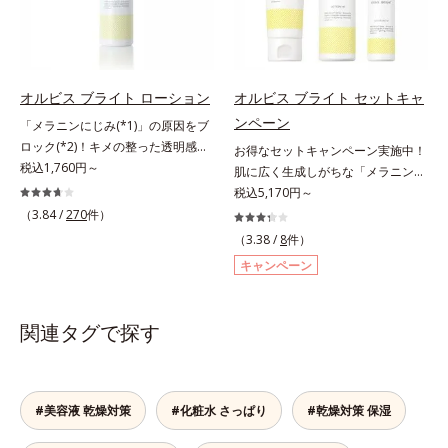
能を維持。ニキビができにくい肌を
れ防止有効成分として、「DF-パン
内スキンケアシリーズの保湿力*3
目指します。さらにビタミンC誘導
テノール(*3)」を国内唯一(*4)、高
年齢に応じたお手入れのこと*4 う
体をはじめとした5種の整肌成分
濃度で配合。角層のバリア機能にア
るおいによる*5 乾燥、ハリ・ツヤ
(*1)から成る「ナノVCショットカプ
プローチして肌荒れを防ぎ、肌不調
のなさ*6 乾燥による*7 保湿成分*8
セル」を配合。カプセルが浸透して
にゆらがない肌を叶えます。そし
ロニセラカエルレア果汁、ノバラエ
オルビス ブライト ローション
オルビス ブライト セットキャ
から成分を放出する特殊技術によっ
て、独自研究に基づいたアプローチ
キス配合＝うるおいを与えハリと透
ンペーン
「メラニンにじみ(*1)」の原因をブ
て、高い浸透力(*2)と安定性を実
成分「MCアクティベーター
明感に満ちた肌へ導く保湿成分*9
ロック(*2)！キメの整った透明感
お得なセットキャンペーン実施中！
現。毛穴の目立ちをしっかりケア
(*5)」。肌のうるおいを引き出し・
メマツヨイグサ抽出液、スイカズラ
(*3)のある肌印象へ導く美白(*2)化
税込1,760円～
肌に広く生成しがちな「メラニンに
(*3)して、ゆらぎやすいニキビ肌
高めて、ハリ感あふれる肌へと導き
エキス配合＝角層のすみずみまで水
粧水。業界初(*4)知見「メラニンの
じみ(*1)」の原因をブロック(*2)！
税込5,170円～
を、みずみずしい清潔な垢抜け肌
ます。うるおいに満ちたゆらがない
分・油分を保ち、ハリ・ツヤを与え
第三のルート」である「横のひろが
澄み渡る輝き透明肌(*3)へ。業界初
（3.84 /
270
件）
(*4)へと導きます。たっぷりの保湿
肌をご体感いただくために設計され
る保湿成分*10 気持ちのこと各商品
り」に着目して、全方位から透明肌
(*4)知見「メラニンの第三のルー
成分で低刺激。敏感肌の方にもお使
た3ステップで、いつも力強く美し
（3.38 /
8
件）
の詳しい情報は商品ページをご覧く
を目指すブライトニングケア(*5)シ
ト」である「横のひろがり」に着目
いいただけます(*5)。*1 テトラ2-ヘ
くあり続けるあなたを応援します。
ださい。・BEAUTY夏祭りは、こち
キャンペーン
リーズです。受けてしまった紫外線
して、全方位から透明肌を目指すブ
キシルデカン酸アスコルビル、天然
*1 肌にうるおいが満ち、維持され
ら
ダメージをきっかけに、肌深く(*6)
ライトニングケア(*5)シリーズで
ビタミンE、イノシット、フィチン
ている状態*2 年齢に応じたお手入
では「メラニンにじみ(*1)」が発
す。受けてしまった紫外線ダメージ
酸、ユズセラミド、スフィンゴ糖脂
れのこと*3 デクスパンテノール
関連タグで探す
現。シミやそばかすという「点」だ
をきっかけに、肌深く(*6)では「メ
質*2 角層内*3 うるおいによりキメ
W*4 2022年5月 Mintel社データベ
けでなく、透明感のなさなどの
ラニンにじみ(*1)」が発現。シミや
を整えて毛穴を目立たなくする*4
ース及び先行技術調査による当社調
「面」での透明感を阻害する原因を
ソバカスという「点」だけでなく、
洗浄による汚れの除去*5 すべての
べ*5 オトギリソウエキス配合＝肌
引き起こしていることがわかりまし
透明感のなさなどの「面」での透明
方に皮膚刺激がおきないというわけ
にうるおいを与え、うるおいに満ち
#美容液 乾燥対策
#化粧水 さっぱり
#乾燥対策 保湿
た。そこでオルビス ブライト シリ
感を阻害する原因を引き起こしてい
ではありません※敏感肌対象パッチ
たハリツヤ肌へ導く保湿成分
ーズは「メラニンにじみ」に着目し
ることがわかりました。そこでオル
テスト済（すべての人に皮膚刺激が