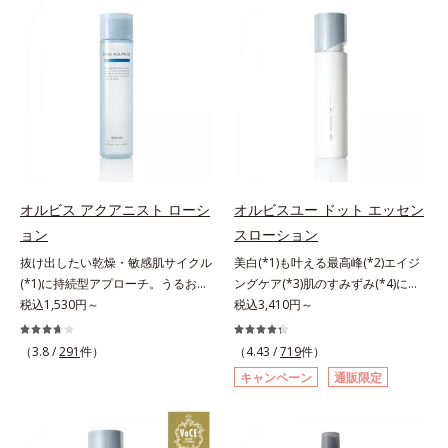
来AHA(*2)が古い角質をやわらかく
振って混ぜると、美容成分がくずれ
し、手強い汚れも落としやすく。ク
防止成分を包み込み、メイクの上に
イックフィット成分(*3)がほぐれた
ピタッと密着。くずれ防止成分が
角層の汚れを素早くなじませ、コッ
汗・水・皮脂をはじきながら、美容
トンで除去します。話題の美容成分
成分がうるおいをキープ。Wの機能
CICA(*4)のほか、高浸透ビタミン
でメイクをくずさずガードします。
C(*5)や高浸透セラミド(*6)配合で肌
さらに保湿成分配合でうるおい感が
の水分量アップ。洗顔後の肌に使う
続き、エアコンなどによる乾燥も防
と後肌がやわらかくなり、くすみ知
ぎます。*1 トリメチルシロキシケ
らずのまっさら肌へ。メイクのり
イ酸、ジメチコン配合＝汗や水、皮
オルビス アクアニスト ローシ
オルビスユー ドット エッセン
(*7)もよくなります。さわやかさ広
脂をはじき、メイクくずれを防ぐ成
ョン
スローション
がるシトラスハーバルの香り。*1
分*2 オリーブ葉エキス、ゴレンシ
抜け出したい乾燥・敏感肌サイクル
美白(*1)も叶える最高峰(*2)エイジ
乾燥による*2 クエン酸配合＝角層
葉エキス、加水分解ヒアルロン酸、
(*1)に持続型アプローチ。うるおい
ングケア(*3)肌のすみずみ(*4)にし
柔軟成分*3 イソペンチルジオール
異性化糖配合＝保湿成分【ご使用方
を追求した敏感肌用保湿スキンケア
税込1,530円～
みわたるうるおい充満ローション。
税込3,410円～
配合＝保湿成分*4 ツボクサ葉エキ
法】2層タイプなので、必ず容器を
(*2)。うるおいを逃し、刺激を受け
ハリも透明感(*5)も結果主義。年齢
ス配合＝保湿成分*5 パルミチン酸
よく振ってからお使いください。メ
やすい角層の“乾燥敏感スランプ
サイン(*6)の因子に着目した肌科学
アスコルビルリン酸3Na配合＝保湿
イクの仕上げに、顔から20cm程度
（3.8 /
291
件）
（4.43 /
719
件）
(*3)”に悩む敏感な肌へ。創業時から
エイジングケア(*3)シリーズ。オル
成分*6 セラミドNP、セラミド
離し、目と口を閉じて、顔全体に適
キャンペーン
通販限定
のうるおい研究により完成した、待
ビスユー ドットシリーズは、年齢
NG、セラミドAP配合＝保湿成分*7
量吹きかけてください。（5～6プッ
望の敏感肌用保湿スキンケアライン
による肌悩み一つ一つを対処するの
汚れを落とすことによる
シュが目安）ミストを塗布後、肌に
「オルビス アクアニスト」。乾燥
ではなく、肌で起きていることの根
触れずに乾くまでそのままお待ちく