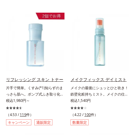
リフレッシング スキン トナー
メイクフィックス デイミスト
片手で簡単。くすみ(*1)知らずのま
メイクの最後にシュッとひと吹き！
っさら肌へ。ポンプ式ふき取り化粧
鉄壁化粧持ちミスト。メイクの仕上
水。くすみ(*1)知らずのまっさら肌
税込1,980円～
げにシュッとひと吹き。肌とメイク
税込1,540円
へ。洗顔後すぐの肌に使う、ポンプ
の密着感をピタッと高め、メイクく
式のふき取り化粧水です。ポンプ式
ずれを防ぎ、化粧持ちをアップさせ
（4.53 /
119
件）
（4.22 /
100
件）
だから簡単。片手でぷしゅっと押す
るミストタイプの化粧水です。くず
キャンペーン
通販限定
数量限定
だけでコットンに含ませられます。
れ防止成分(*1)を含む層と美容成分
コットンで肌をふき取ると、植物由
(*2)を含む水層の2層タイプ。よく