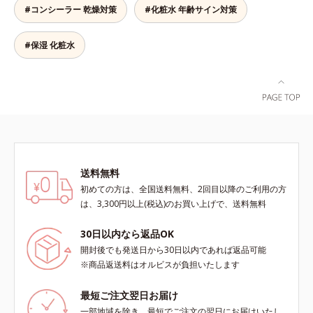
て「高圧処理ビタミンC(*7)」を採
#コンシーラー 乾燥対策
#化粧水 年齢サイン対策
ビス ブライト シリーズは「メラニ
おきないというわけではありませ
用。肌奥(*6)まで浸透し、シミやソ
ンにじみ」に着目して「高圧処理ビ
ん）※弱酸性
バカスの原因となるメラニンの生成
タミンC(*7)」を採用。肌奥(*6)まで
#保湿 化粧水
を食い止めます。またオルビス独自
浸透し、シミやソバカスの原因とな
成分の「ブライトVCコンプレック
るメラニンの生成を食い止めます。
ス(*8)」が、透明感を阻害する原因
またオルビス独自成分の「ブライト
(*9)にアプローチします。さらに肌
VCコンプレックス(*8)」が、透明感
表面のなめらかさやみずみずしさを
を阻害する原因(*9)にアプローチし
サポートするために、肌荒れ防止有
ます。さらに肌表面のなめらかさや
効成分と速効性と持続性、2種の保
みずみずしさをサポートするため
湿成分も配合し、透明感を包括的に
に、肌荒れ防止有効成分と速効性と
サポート。全方位ケアのアプローチ
送料無料
持続性、2種の保湿成分も配合し、
によって、肌本来の輝きを生かして
透明感を包括的にサポート。全方位
初めての方は、全国送料無料、2回目以降のご利用の方
澄み渡る、輝き透明肌を叶えます。
ケアのアプローチによって、肌本来
は、3,300円以上(税込)のお買い上げで、送料無料
L＝さっぱりタイプ（脂性肌～普通
の輝きを生かして澄み渡る、輝き透
肌）M＝しっとりタイプ（普通肌～
明肌を叶えます。L＝さっぱりタイ
30日以内なら返品OK
乾性肌）*1 シミ・ソバカスが肌表
プ（脂性肌～普通肌）M＝しっとり
開封後でも発送日から30日以内であれば返品可能
面にあらわれること*2 メラニンの
タイプ（普通肌～乾性肌）*1 シ
※商品返送料はオルビスが負担いたします
生成を抑え、シミ・ソバカスを防ぐ
ミ・ソバカスが肌表面にあらわれる
*3 うるおいにより透明感のある肌
こと*2 メラニンの生成を抑え、シ
最短ご注文翌日お届け
*4 日本化粧品業界で初めてメラニ
ミ・ソバカスを防ぐ*3 うるおいに
一部地域を除き、最短でご注文の翌日にお届けいたし