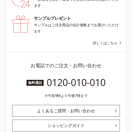
ンの第三のルートに着目し、日本放
よる透明感のある肌*4 日本化粧品
ます
射線影響学会第53回大会で2010年
業界で初めてメラニンの第三のルー
10月に初めて発表したこと*5 うる
トに着目し、日本放射線影響学会第
サンプルプレゼント
おいによる*6 メラノサイトまで*7
53回大会で2010年10月に初めて発
サンプルはご注文商品の合計個数までお選びいただけ
L-アスコルビン酸 2-グルコシド*8
表したこと*5 うるおいによる*6 メ
ます
L-アスコルビン酸 2-グルコシド、パ
ラノサイトまで*7 L-アスコルビン
ウダルコ樹皮エキス、油溶性甘草エ
酸 2-グルコシド*8 L-アスコルビン
詳しくはこちら
キス(2)*9 乾燥など
酸 2-グルコシド、パウダルコ樹皮エ
キス、油溶性甘草エキス（2）*9 乾
燥など
お電話でのご注文・お問い合わせ
0120-010-010
無料通話
午前9時より午後7時まで
よくあるご質問・お問い合わせ
ショッピングガイド