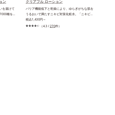
感を。効果的なシナジー設計で、あなたのエイジ
ョン
クリアフル ローション
いを与え、
ングケアを応援します。*1 メラニンの生成を
おいを届けて
バリア機能低下と乾燥により、ゆらぎがちな肌を
を除くLM＝
抑え、シミ・ソバカスを防ぐ（ウォッシュを除
000種を
うるおいで満たすニキビ対策化粧水。「ニキビを
肌）RM＝
く）*2 オルビス内スキンケアシリーズの保湿
(*1)」に
くり返してしまう」「毛穴目立ちが気になる」
税込1,430円～
性肌）
力*3 年齢に応じたお手入れのこと*4 角層ま
リーズオルビ
「マスク生活であごや口まわりのニキビが気にな
（4.3 /
270
件）
で*5 うるおいによる*6 乾燥、ハリ・ツヤの
能にアプロ
る」というお悩みに。くり返しニキビの根本原因
なさ*7 乾燥による*8 保湿成分*9 ロニセラ
です。「う
「肌のバリア機能の低下」と、肌悩み「毛穴の目
カエルレア果汁、ノバラエキス配合＝うるおいを
しながらう
立ち」の両方にWでアプローチする、薬用ニキビ
与えハリと透明感に満ちた肌へ導く保湿成分
。ポーラ・
対策スキンケアシリーズです。5種の和漢植物由
*10 メマツヨイグサ抽出液、スイカズラエキス
効成分とし
来成分とコラーゲンが肌をいたわりながらうるお
配合＝角層のすみずみまで水分・油分を保ち、ハ
一(*4)、
いを与え、バリア機能を維持。ニキビができにく
リ・ツヤを与える保湿成分*11 気持ちのこと
プローチし
い肌を目指します。さらにビタミンC誘導体をは
肌を叶えま
じめとした5種の整肌成分(*1)から成る「ナノVC
ローチ成分
ショットカプセル」を配合。カプセルが浸透して
うるおいを
から成分を放出する特殊技術によって、高い浸透
へと導きま
力(*2)と安定性を実現。毛穴の目立ちをしっかり
ご体感いた
ケア(*3)して、ゆらぎやすいニキビ肌を、みずみ
いつも力強
ずしい清潔な垢抜け肌(*4)へと導きます。たっぷ
ます。*1
りの保湿成分で低刺激。敏感肌の方にもお使いい
る状態*2
ただけます(*5)。*1 テトラ2-ヘキシルデカン酸
クスパンテ
アスコルビル、天然ビタミンE、イノシット、フ