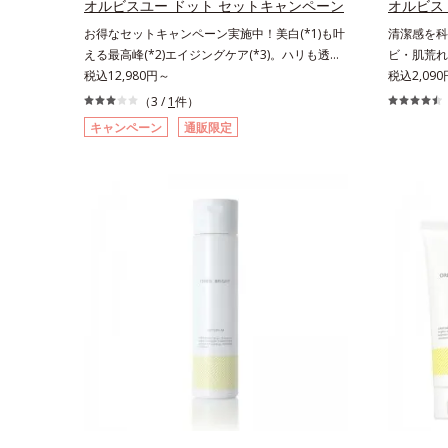
オルビスユー ドット セットキャンペーン
オルビス
お得なセットキャンペーン実施中！美白(*1)も叶
清潔感を科
える最高峰(*2)エイジングケア(*3)。ハリも透明
ビ・肌荒れ
感(*4)も結果主義。年齢サイン(*5)の因子に着目
税込12,980円～
潔透明肌(
税込2,09
した肌科学エイジングケア(*3)シリーズ。オルビ
潔感、爽や
（3 /
1
件）
スユー ドットシリーズは、年齢による肌悩み一
し、ポジテ
キャンペーン
通販限定
つ一つを対処するのではなく、肌で起きているこ
要であること
との根本原因に着目。加齢とともに現れる年齢サ
ビ・肌荒れ
イン(*5)について研究を進めたところ、弾力感の
合。これま
ない状態である「ハリのなさ」や、くすみ(*6)な
に、肌荒れ
どが現れている状態である「透明感のなさ」が現
え、“未来
れることで大人の肌印象に大きな影響を与えてい
ヤへもアプ
ることが分かりました。そこでオルビスユー ド
いを逃しや
ットシリーズは美容成分(*7)として「G.D.F.アク
なじみやす
ティベーター(*8)」を配合。そして、従来から配
用。8アイ
合している美白有効成分「トラネキサム酸」を配
よりシンプ
合しました。さらに、シリーズ共通の美容成分
印象な清潔
(*7)「GLルートブースター(*9)」を配合すること
による透明
で、肌のふっくら感や透明感を叶えます。美白ケ
印象評価に
アしながら多角的なエイジングケアが叶うシリー
輝度分布が
ズに。3ステップで上向き(*10)のハリと透明感
かさ印象が