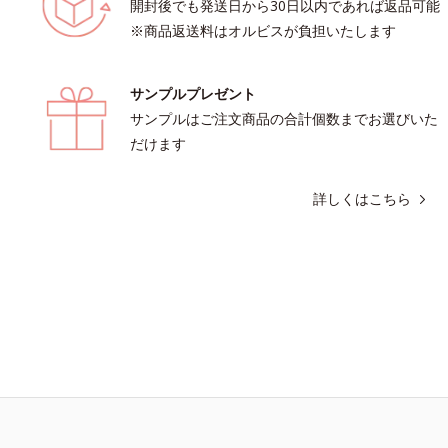
開封後でも発送日から30日以内であれば返品可能
全方位ケアのアプローチによって、肌
※商品返送料はオルビスが負担いたします
を生かして澄み渡る、輝き透明肌を叶
＝さっぱりタイプ（脂性肌～普通肌）
りタイプ（普通肌～乾性肌）*1 シ
サンプルプレゼント
スが肌表面にあらわれること*2 メラ
を抑え、シミ・ソバカスを防ぐ*3 う
サンプルはご注文商品の合計個数までお選びいた
る透明感のある肌*4 日本化粧品業界
だけます
ラニンの第三のルートに着目し、日本
学会第53回大会で2010年10月に初め
詳しくはこちら
こと*5 うるおいによる*6 メラノサイ
L-アスコルビン酸 2-グルコシド*8 L-ア
酸 2-グルコシド、パウダルコ樹皮エ
性甘草エキス（2）*9 乾燥など