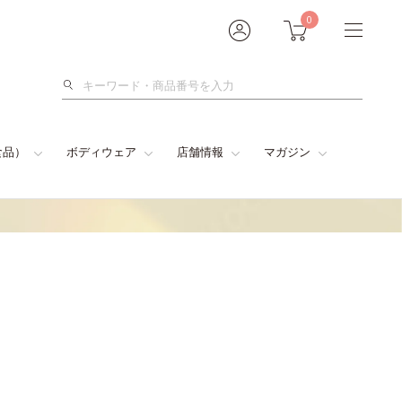
0
検
索
食品）
ボディウェア
店舗情報
マガジン