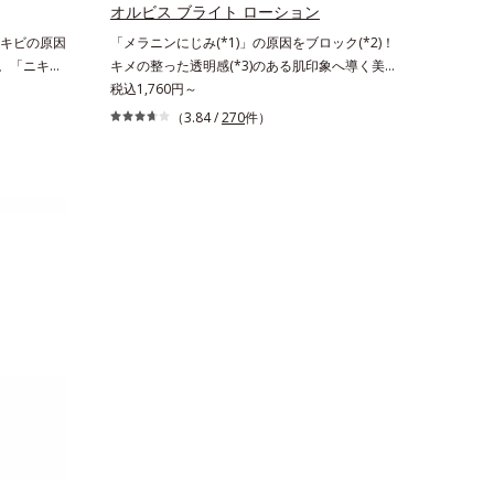
びGoogle scholarにより国内化粧品業界におい
 肌にハリ
オルビス ブライト ローション
て該当文献がないことを確認（ポーラ化成研究所
いケアとし
キビの原因
「メラニンにじみ(*1)」の原因をブロック(*2)！
調べ）
へ。「ニキビ
キメの整った透明感(*3)のある肌印象へ導く美白
2)が気にな
(*2)化粧水。業界初(*4)知見「メラニンの第三の
税込1,760円～
ニキビが気
ルート」である「横のひろがり」に着目して、全
（3.84 /
270
件）
キビの根本
方位から透明肌を目指すブライトニングケア(*5)
悩み「毛穴
シリーズです。受けてしまった紫外線ダメージを
る、薬用ニ
きっかけに、肌深く(*6)では「メラニンにじみ
種の和漢植
(*1)」が発現。シミやそばかすという「点」だけ
りながらう
でなく、透明感のなさなどの「面」での透明感を
キビができ
阻害する原因を引き起こしていることがわかりま
ンC誘導体
した。そこでオルビス ブライト シリーズは「メ
ナノVCショ
ラニンにじみ」に着目して「高圧処理ビタミン
浸透(*6)
C(*7)」を採用。肌奥(*6)まで浸透し、シミやソ
って、高い
バカスの原因となるメラニンの生成を食い止めま
目立ちをしっ
す。またオルビス独自成分の「ブライトVCコン
キビ肌を、み
プレックス(*8)」が、透明感を阻害する原因(*9)
導きます。た
にアプローチします。さらに肌表面のなめらかさ
方にもお使
やみずみずしさをサポートするために、肌荒れ防
イプ（ニキ
止有効成分と速効性と持続性、2種の保湿成分も
）M＝しっ
配合し、透明感を包括的にサポート。全方位ケア