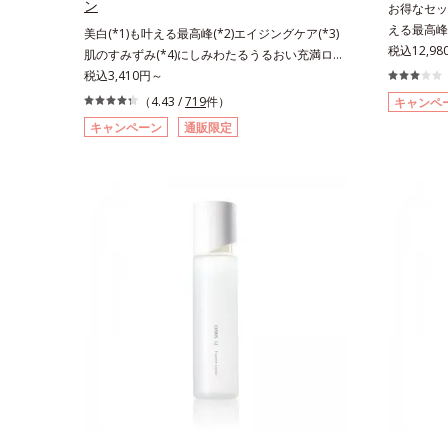
ン
お得なセッ
カン酸アスコルビル、天然ビタミンE、イノシッ
える最高峰(
美白(*1)も叶える最高峰(*2)エイジングケア(*3)
ト、フィチン酸、ユズセラミド、スフィンゴ糖脂
感(*4)も
税込12,9
肌のすみずみ(*4)にしみわたるうるおい充満ロー
質*3 角層内*4 うるおいによりキメを整えて毛穴
した肌科学
ション。ハリも透明感(*5)も結果主義。年齢サイ
税込3,410円～
を目立たなくする*5 すべての方に皮膚刺激がお
スユー ド
ン(*6)の因子に着目した肌科学エイジングケア
きないというわけではありません※敏感肌対象パ
（4.43 /
719
件）
キャンペ
つ一つを対
(*3)シリーズ。オルビスユー ドットシリーズは、
ッチテスト済（すべての人に皮膚刺激がおきない
キャンペーン
通販限定
との根本原
年齢による肌悩み一つ一つを対処するのではな
というわけではありません）※弱酸性（ローショ
イン(*5
く、肌で起きていることの根本原因に着目。加齢
ン・モイスチャーのみ）アレルギーテスト済＝全
ない状態で
とともに現れる年齢サインについて研究を進めた
ての方にアレルギーが起こらないということでは
どが現れて
ところ、弾力感のない状態である「ハリのなさ」
ありません。ノンコメドジェニックテスト済＝す
れることで
や、くすみ(*7)などが現れている状態である「透
べての人にコメド（ニキビのもと）ができないと
ることが分
明感のなさ」が、大人の肌印象に大きな影響を与
いうわけではありません。
ットシリーズ
えていることがわかりました。そこでオルビスユ
ティベータ
ー ドットシリーズは美容成分(*8)として「G.D.F.
合している
アクティベーター(*9)」を配合。そして、従来か
合しました
ら配合している美白(*1)有効成分「トラネキサム
(*7)「G
酸」を配合しました。さらに、シリーズ共通の美
で、肌のふ
容成分「GLルートブースター(*10)」を配合する
アしながら
ことで、肌のふっくら感や透明感を叶えます。美
ズに。3ス
白ケアしながら多角的なエイジングケアが叶うシ
を。効果的
リーズに。3ステップで上向き(*11)のハリと透明