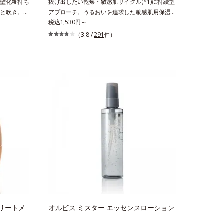
壁化粧持ち
抜け出したい乾燥・敏感肌サイクル(*1)に持続型
と吹き。肌
アプローチ。うるおいを追求した敏感肌用保湿ス
イクくずれ
キンケア(*2)。うるおいを逃し、刺激を受けやす
税込1,530円～
トタイプの
い角層の“乾燥敏感スランプ(*3)”に悩む敏感な肌
（3.8 /
291
件）
含む層と美容
へ。創業時からのうるおい研究により完成した、
く振って混
待望の敏感肌用保湿スキンケアライン「オルビス
包み込み、
アクアニスト」。乾燥敏感スランプの原因にアプ
止成分が
ローチする持続型トリプルアミノ酸(*4)を配合。
分がうるお
もともと体内にあるアミノ酸は異物として排出さ
さずガード
れにくく、肌にとどまってうるおいを蓄えてくれ
い感が続
ます。刺激を受けやすくなった角層をうるおいで
。*1 ト
満たし、脱・敏感肌を目指します。無油分・無着
配合＝汗や
色・無香料・アルコールフリー・界面活性剤不使
ぐ成分*2
用(*5)・パラベンフリー、6つのフリー処方で徹
、加水分解
底的に肌に寄り添います。*1 乾燥と敏感をくり
分【ご使用
返すこと*2 敏感肌対象連用テスト済（すべての
よく振って
方のお肌に合うということではありません）*3
に、顔から
乾燥して敏感に感じやすい状態のこと*4 発酵ア
全体に適量
ミノ酸（ポリグルタミン酸）配合＝乾燥を防ぎ、
ュが目安）
うるおいに満ちた肌へ導く保湿成分、植物由来ア
でそのまま
ミノ酸（エルゴチオネイン）配合＝肌を整え、す
リートメ
オルビス ミスター エッセンスローション
こやかに保つ保湿成分、微生物由来アミノ酸（エ