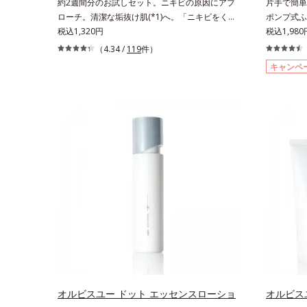
約2週間分のお試しセット。ニキビの原因にアプ
片手で簡単
ローチ。清潔な垢抜け肌(*1)へ。「ニキビをくり
ポンプ式ふ
返してしまう」「毛穴目立ちが気になる」「マス
税込1,320円
っさら肌へ
税込1,98
ク生活であごや口まわりのニキビが気になる」と
ふき取り化
（4.34 /
119
件）
いうお悩みに。くり返しニキビの根本原因「肌の
でぷしゅっ
キャンペ
バリア機能の低下」と、肌悩み「毛穴の目立ち」
す。コット
の両方にWでアプローチする、薬用ニキビ対策ス
AHA(*
キンケアシリーズです。5種の和漢植物由来成分
も落としや
とコラーゲンが肌をいたわりながらうるおいを与
ぐれた角層
え、バリア機能を維持。ニキビができにくい肌を
除去します
目指します。さらにビタミンC誘導体をはじめと
浸透ビタミン
した5種の整肌成分(*2)から成る「ナノVCショッ
肌の水分量
トカプセル」を配合。カプセルが浸透してから成
わらかくな
分を放出する特殊技術によって、高い浸透力(*3)
イクのり(
と安定性を実現。毛穴の目立ちをしっかりケア
シトラスハ
(*4)して、ゆらぎやすいニキビ肌を、みずみずし
ン酸配合＝
い清潔な垢抜け肌(*1)へと導きます。たっぷりの
ル配合＝保
保湿成分で低刺激。敏感肌の方にもお使いいただ
湿成分*5
けます(*5)。L＝さっぱりタイプ（ニキビのでき
配合＝保湿
やすい肌・超脂性肌～普通肌）M＝しっとりタイ
セラミドA
プ（ニキビのできやすい肌・普通肌～乾性肌）
による
オルビスユー ドット エッセンスローショ
オルビス
*1 洗浄による汚れの除去*2 テトラ2-ヘキシルデ