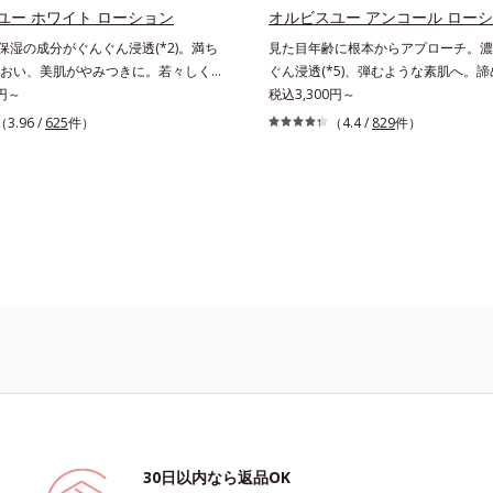
ユズセラミド、スフィンゴ糖脂質*2
とりタイプ（ニキビのできやすい肌・
ユー ホワイト ローション
オルビスユー アンコール ロー
 うるおいによりキメを整えて毛穴を目
性肌）*1 洗浄による汚れの除去*2 
や保湿の成分がぐんぐん浸透(*2)。満ち
見た目年齢に根本からアプローチ。濃
る*4 洗浄による汚れの除去*5 すべて
よる*3 テトラ2-ヘキシルデカン酸ア
おい、美肌がやみつきに。若々しく透
ぐん浸透(*5)、弾むような素肌へ。
刺激がおきないというわけではありま
配合＝整肌成分*4 天然ビタミンE、
美肌を構成する要素と、年齢肌(*3)の
0円～
たハリ不足、うるおい低下に先端科学ケ
税込3,300円～
肌対象パッチテスト済（すべての人に
フィチン酸、ユズセラミド、スフィン
成にアプローチして、明るくなめらか
アプローチするエイジングケア(*2)
（3.96 /
625
件）
（4.4 /
829
件）
おきないというわけではありません）
*5 テトラ2-ヘキシルデカン酸アスコ
スキンケアシリーズです。「オルビス
むような若々しい肌を目指します。D.N.A
然ビタミンE、イノシット、フィチン
論を応用し、全方位的に肌の底上げを
ビスエキスとHSP（ヒートショック
ラミド、スフィンゴ糖脂質配合＝肌を
さらに、シミと年齢の関係に着目。点
(*4)の合わせ技で、目元、フェイス
整える整肌成分*6 角層まで*7 うる
だけでなく、メラニンが蓄積しがちな
年齢を重ねるにつれハリ不足、うるお
メを整えて毛穴を目立たなくする*8 
メラニンメタボ(*4)”にアプローチし
じやすい部位に働きかけ、ハリ感のあ
に皮膚刺激がおきないというわけでは
たる美肌を目指します。*1 メラニン
ます。さらに、水でも油でもない第3
※敏感肌対象パッチテスト済（すべて
え、シミ・ソバカスを防ぐ*2 角層ま
even wateroil（イーブンワテロイ
刺激がおきないというわけではありま
齢を重ねた肌*4 メラニンが過剰に生成す
ることにより、水でも油でも実現でき
酸性（ローション・モイスチャーのみ
た、“濃密なうるおい感”と“ベタつかな
する2つの感触の両立に成功。ごわつ
柔肌に整え、未体験の肌感触を叶えます
湿*2 年齢に応じたお手入れ *3 D.N.A.＝
New Approach*4 HSP含有酵母エ
分*5 角層内
30日以内なら返品OK