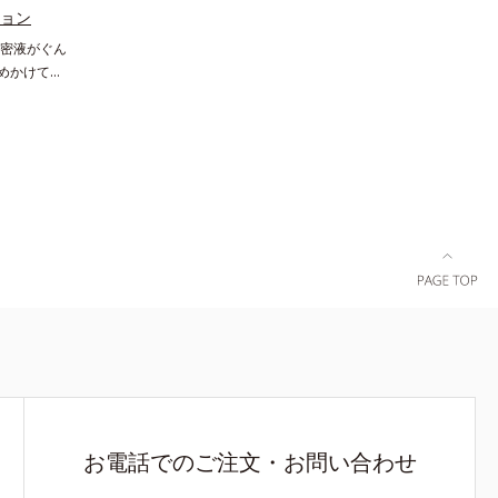
普通肌～乾
のアプローチによって、肌本来の輝きを生かして
ション
キメの乱れに
澄み渡る、輝き透明肌を叶えます。L＝さっぱり
密液がぐん
スコルビル
タイプ（脂性肌～普通肌）M＝しっとりタイプ
諦めかけてい
イノシット、
（普通肌～乾性肌）*1 シミ・ソバカスが肌表面
ア(*1)で
ゴ糖脂質
にあらわれること*2 メラニンの生成を抑え、シ
シリーズ。弾
ルビル、天
ミ・ソバカスを防ぐ*3 うるおいにより透明感の
.(*3) ヒ
酸、ユズセ
ある肌*4 日本化粧品業界で初めてメラニンの第
プロテイン）
なめらかに
三のルートに着目し、日本放射線影響学会第53
ラインなど、
おいによりキ
回大会で2010年10月に初めて発表したこと*5 う
い低下を感
すべての方
るおいによる*6 メラノサイトまで*7 L-アスコル
る肌へ導き
ありません
ビン酸 2-グルコシド*8 L-アスコルビン酸 2-グル
の成分、
の人に皮膚
コシド、パウダルコ樹皮エキス、油溶性甘草エキ
ル）を配合す
せん）※弱
ス(2)*9 乾燥など
なかっ
）
い”、相反
く年齢肌を
。*1 保
Daily
キス＝保湿成
お電話でのご注文・お問い合わせ