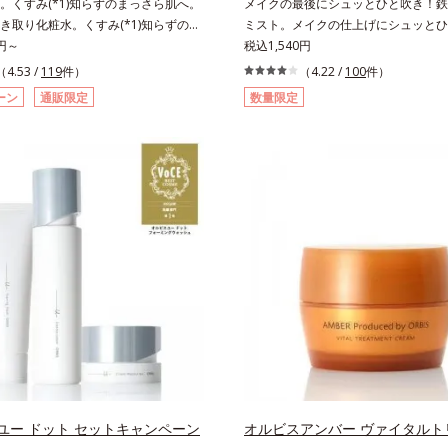
。くすみ(*1)知らずのまっさら肌へ。
メイクの最後にシュッとひと吹き！鉄
き取り化粧水。くすみ(*1)知らずのま
ミスト。メイクの仕上げにシュッとひ
。洗顔後すぐの肌に使う、ポンプ式の
0円～
とメイクの密着感をピタッと高め、メ
税込1,540円
粧水です。ポンプ式だから簡単。片手
を防ぎ、化粧持ちをアップさせるミス
（4.53 /
119
件）
（4.22 /
100
件）
と押すだけでコットンに含ませられま
化粧水です。くずれ防止成分(*1)を
ーン
通販限定
数量限定
ンで肌をふき取ると、植物由来
成分(*2)を含む水層の2層タイプ。よ
2)が古い角質をやわらかくし、手強い汚れ
ぜると、美容成分がくずれ防止成分を
すく。クイックフィット成分(*3)がほ
メイクの上にピタッと密着。くずれ防
の汚れを素早くなじませ、コットンで
汗・水・皮脂をはじきながら、美容成
。話題の美容成分CICA(*4)のほか、高
いをキープ。Wの機能でメイクをくず
C(*5)や高浸透セラミド(*6)配合で
します。さらに保湿成分配合でうるお
アップ。洗顔後の肌に使うと後肌がや
き、エアコンなどによる乾燥も防ぎます
り、くすみ知らずのまっさら肌へ。メ
リメチルシロキシケイ酸、ジメチコン
*7)もよくなります。さわやかさ広がる
水、皮脂をはじき、メイクくずれを防
ーバルの香り。*1 乾燥による*2 クエ
オリーブ葉エキス、ゴレンシ葉エキス
角層柔軟成分*3 イソペンチルジオー
ヒアルロン酸、異性化糖配合＝保湿成
湿成分*4 ツボクサ葉エキス配合＝保
方法】2層タイプなので、必ず容器を
 パルミチン酸アスコルビルリン酸3Na
からお使いください。メイクの仕上げ
成分*6 セラミドNP、セラミドNG、
20cm程度離し、目と口を閉じて、顔
P配合＝保湿成分*7 汚れを落とすこと
吹きかけてください。（5～6プッシ
ミストを塗布後、肌に触れずに乾くま
ユー ドット セットキャンペーン
オルビスアンバー ヴァイタルト
お待ちください。