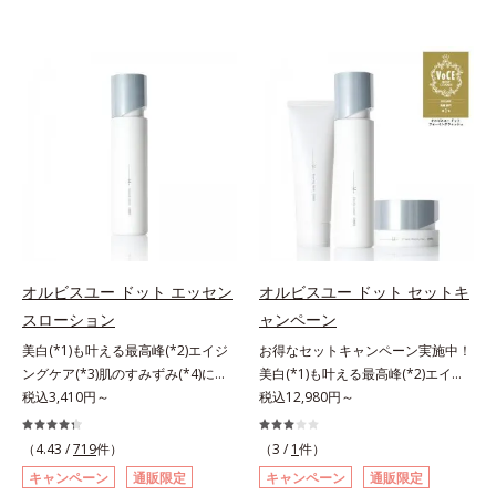
オルビスユー ドット エッセン
オルビスユー ドット セットキ
スローション
ャンペーン
美白(*1)も叶える最高峰(*2)エイジ
お得なセットキャンペーン実施中！
ングケア(*3)肌のすみずみ(*4)にし
美白(*1)も叶える最高峰(*2)エイジ
みわたるうるおい充満ローション。
税込3,410円～
ングケア(*3)。ハリも透明感(*4)も
税込12,980円～
ハリも透明感(*5)も結果主義。年齢
結果主義。年齢サイン(*5)の因子に
サイン(*6)の因子に着目した肌科学
着目した肌科学エイジングケア(*3)
（4.43 /
719
件）
（3 /
1
件）
エイジングケア(*3)シリーズ。オル
シリーズ。オルビスユー ドットシ
キャンペーン
通販限定
キャンペーン
通販限定
ビスユー ドットシリーズは、年齢
リーズは、年齢による肌悩み一つ一