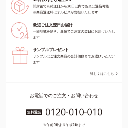
ース及び先行技術調査による当社調
洗浄による汚れの除去*5 すべての
べ*5 オトギリソウエキス配合＝肌
開封後でも発送日から30日以内であれば返品可能
方に皮膚刺激がおきないというわけ
にうるおいを与え、うるおいに満ち
※商品返送料はオルビスが負担いたします
ではありません※敏感肌対象パッチ
たハリツヤ肌へ導く保湿成分
テスト済（すべての人に皮膚刺激が
最短ご注文翌日お届け
おきないというわけではありませ
一部地域を除き、最短でご注文の翌日にお届けいたし
ん）※弱酸性
ます
サンプルプレゼント
サンプルはご注文商品の合計個数までお選びいただけ
ます
詳しくはこちら
お電話でのご注文・お問い合わせ
0120-010-010
無料通話
午前9時より午後7時まで