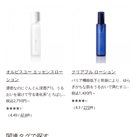
による肌悩み一つ一つを対処するの
つを対処するのではなく、肌で起き
ではなく、肌で起きていることの根
ていることの根本原因に着目。加齢
本原因に着目。加齢とともに現れる
とともに現れる年齢サイン(*5)につ
年齢サインについて研究を進めたと
いて研究を進めたところ、弾力感の
ころ、弾力感のない状態である「ハ
ない状態である「ハリのなさ」や、
リのなさ」や、くすみ(*7)などが現
くすみ(*6)などが現れている状態で
れている状態である「透明感のな
ある「透明感のなさ」が現れること
さ」が、大人の肌印象に大きな影響
で大人の肌印象に大きな影響を与え
を与えていることがわかりました。
ていることが分かりました。そこで
そこでオルビスユー ドットシリー
オルビスユー ドットシリーズは美
ズは美容成分(*8)として「G.D.F.ア
容成分(*7)として「G.D.F.アクティ
オルビスユー エッセンスロー
クリアフル ローション
クティベーター(*9)」を配合。そし
ベーター(*8)」を配合。そして、従
ション
バリア機能低下と乾燥により、ゆら
て、従来から配合している美白(*1)
来から配合している美白有効成分
ぎがちな肌をうるおいで満たすニキ
濃密なのにぐんぐん浸透(*1)。うる
有効成分「トラネキサム酸」を配合
「トラネキサム酸」を配合しまし
ビ対策化粧水。「ニキビをくり返し
税込1,430円～
おいを届けて守る進化系"とろぱし
しました。さらに、シリーズ共通の
た。さらに、シリーズ共通の美容成
てしまう」「毛穴目立ちが気にな
ゃ"ローション。7000種を超える成
税込2,750円～
美容成分「GLルートブースター
分(*7)「GLルートブースター(*9)」
る」「マスク生活であごや口まわり
分から厳選し、「うるおいの質
(*10)」を配合することで、肌のふ
を配合することで、肌のふっくら感
（4.3 /
270
件）
のニキビが気になる」というお悩み
(*1)」に着目した初期エイジングケ
っくら感や透明感を叶えます。美白
や透明感を叶えます。美白ケアしな
（4.49 /
474
件）
に。くり返しニキビの根本原因「肌
ア(*2)シリーズオルビスユーは肌本
ケアしながら多角的なエイジングケ
がら多角的なエイジングケアが叶う
のバリア機能の低下」と、肌悩み
来のうるおいやバリア機能にアプロ
アが叶うシリーズに。3ステップで
シリーズに。3ステップで上向き
「毛穴の目立ち」の両方にWでアプ
ーチする初期エイジングケアシリー
上向き(*11)のハリと透明感を。効
(*10)のハリと透明感を。効果的な
関連タグで探す