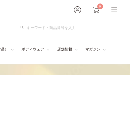
0
検
索
食品）
ボディウェア
店舗情報
マガジン