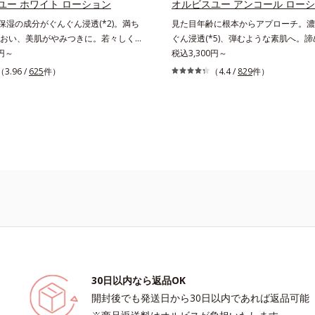
的なシナジー設計で、あなたのエイジ
ユー ホワイト ローション
オルビスユー アンコール ロー
え、シミ・ソバカスを防ぐ（ウォッシ
応援します。*1 メラニンの生成を
や保湿の成分がぐんぐん浸透(*2)。満ち
見た目年齢に根本からアプローチ。濃
*2 オルビス内スキンケアシリーズの保
・ソバカスを防ぐ（ウォッシュを除
おい、美肌がやみつきに。若々しく透
ぐん浸透(*5)、弾むような素肌へ。
齢に応じたお手入れのこと*4 うるお
オルビス内スキンケアシリーズの保湿
美肌を構成する要素と、年齢肌(*3)の
0円～
たハリ不足、うるおい低下に先端科学ケ
税込3,300円～
乾燥、ハリ・ツヤのなさ*6 乾燥による
齢に応じたお手入れのこと*4 角層ま
成にアプローチして、明るくなめらか
アプローチするエイジングケア(*2)
（3.96 /
625
件）
分*8 ロニセラカエルレア果汁、ノバ
（4.4 /
829
件）
るおいによる*6 乾燥、ハリ・ツヤの
スキンケアシリーズです。「オルビス
むような若々しい肌を目指します。D.N.A
合＝うるおいを与えハリと透明感に満
乾燥による*8 保湿成分*9 ロニセラ
論を応用し、全方位的に肌の底上げを
ビスエキスとHSP（ヒートショック
く保湿成分*9 メマツヨイグサ抽出液
果汁、ノバラエキス配合＝うるおいを
さらに、シミと年齢の関係に着目。点
(*4)の合わせ技で、目元、フェイス
ラエキス配合＝角層のすみずみまで水
透明感に満ちた肌へ導く保湿成分
だけでなく、メラニンが蓄積しがちな
年齢を重ねるにつれハリ不足、うるお
保ち、ハリ・ツヤを与える保湿成分*1
マツヨイグサ抽出液、スイカズラエキス
メラニンメタボ(*4)”にアプローチし
じやすい部位に働きかけ、ハリ感のあ
こと各商品の詳しい情報は商品ページ
のすみずみまで水分・油分を保ち、ハ
たる美肌を目指します。*1 メラニン
ます。さらに、水でも油でもない第3
さい。・BEAUTY夏祭りは、こちら
与える保湿成分*11 気持ちのこと
え、シミ・ソバカスを防ぐ*2 角層ま
even wateroil（イーブンワテロイ
齢を重ねた肌*4 メラニンが過剰に生成す
ることにより、水でも油でも実現でき
た、“濃密なうるおい感”と“ベタつかな
する2つの感触の両立に成功。ごわつ
柔肌に整え、未体験の肌感触を叶えます
湿*2 年齢に応じたお手入れ *3 D.N.A.＝
New Approach*4 HSP含有酵母エ
分*5 角層内
30日以内なら返品OK
開封後でも発送日から30日以内であれば返品可能