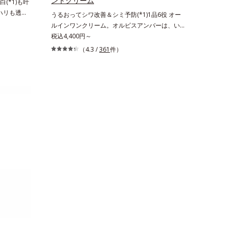
ントクリーム
(*1)も叶
。ハリも透明
うるおってシワ改善＆シミ予防(*1)1品6役 オー
の因子に着目
ルインワンクリーム。オルビスアンバーは、いつ
ーズ。オルビ
も⾃然体で美しくありたいと願う⼤⼈世代に寄り
税込4,400円～
る肌悩み一
添うブランドです。年齢印象研究に基づいた肌サ
（4.3 /
361
件）
きているこ
イエンスで、複合的なお悩みにアプローチ。大人
れる年齢サ
世代の肌に向き合い、手軽なお手入れで賢いケア
ろ、弾力感の
を。ライフスタイルになじむ、若々しい印象(*2)
み(*6)な
作りのサポートをします。オルビスアンバー ヴ
なさ」が現
ァイタルトリートメントクリーム「オルビスアン
を与えてい
バー ヴァイタルトリートメントクリーム」は、1
スユー ド
品で、化粧水、クリーム、シワ改善・美白(*1)美
D.F.アク
容液、乳液・保湿液、ネッククリーム(*3)、パッ
、従来から配
クの6役を担い、複合的にアプローチ。Wナイア
ム酸」を配
シン(*4)によるシワ改善・シミ予防に加え、複合
美容成分
成分コラーゲンコンプレックスSPが肌のハリを
配合すること
徹底サポート。肌なじみのよいクリーム構造で角
す。美白ケ
層まで保湿成分が浸透し、うるおいをギュッと閉
叶うシリー
じ込めます。洗顔の後、これ1品だけでマルチに
リと透明感
ケア。うるおいのベールで守られた、ハリ感のあ
のエイジン
るなめらかな肌を叶えます。*1 メラニンの生
生成を抑