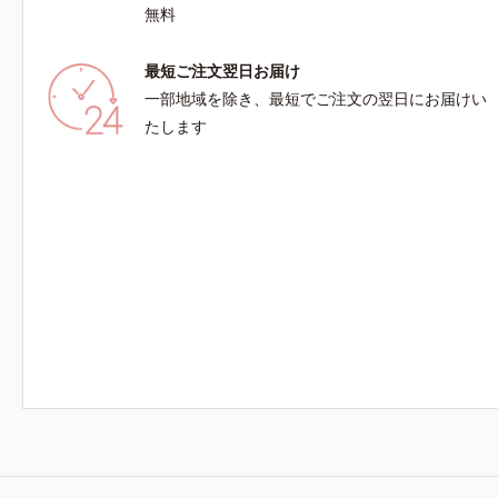
ノールW*4 2022年5月 Mintel社データベース
無料
及び先行技術調査による当社調べ*5 オトギリ
ソウエキス配合＝肌にうるおいを与え、うるおい
最短ご注文翌日お届け
に満ちたハリツヤ肌へ導く保湿成分
一部地域を除き、最短でご注文の翌日にお届けい
たします