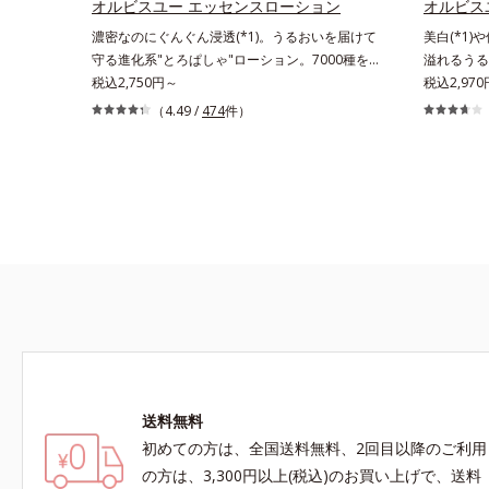
感を。効果
オルビスユー エッセンスローション
オルビス
ングケアを
濃密なのにぐんぐん浸透(*1)。うるおいを届けて
美白(*1)
抑え、シミ
守る進化系"とろぱしゃ"ローション。7000種を
溢れるうる
く）*2 
超える成分から厳選し、「うるおいの質(*1)」に
税込2,750円～
明感のある
税込2,97
力*3 年
着目した初期エイジングケア(*2)シリーズオルビ
メラニン生
（4.49 /
474
件）
で*5 う
スユーは肌本来のうるおいやバリア機能にアプロ
な肌へ導く
なさ*7 
ーチする初期エイジングケアシリーズです。「う
ユー」の理
カエルレア
るおいの質」に着目し、肌荒れを予防しながらう
図ります。
与えハリと
るおいに満ちた美しい肌へと導きます。ポーラ・
在するシミ
*10 メ
オルビスグループ独自の肌荒れ防止有効成分とし
年齢肌の“
配合＝角層
て、「DF-パンテノール(*3)」を国内唯一(*4)、
て、澄みわ
リ・ツヤを
高濃度で配合。角層のバリア機能にアプローチし
の生成を抑
て肌荒れを防ぎ、肌不調にゆらがない肌を叶えま
で*3 年
す。そして、独自研究に基づいたアプローチ成分
る状態
「MCアクティベーター(*5)」。肌のうるおいを
引き出し・高めて、ハリ感あふれる肌へと導きま
す。うるおいに満ちたゆらがない肌をご体感いた
だくために設計された3ステップで、いつも力強
送料無料
く美しくあり続けるあなたを応援します。*1
初めての方は、全国送料無料、2回目以降のご利用
肌にうるおいが満ち、維持されている状態*2
年齢に応じたお手入れのこと*3 デクスパンテ
の方は、3,300円以上(税込)のお買い上げで、送料