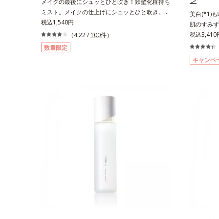
ン
メイクの最後にシュッとひと吹き！鉄壁化粧持ち
ミスト。メイクの仕上げにシュッとひと吹き。肌
美白(*1)
とメイクの密着感をピタッと高め、メイクくずれ
税込1,540円
肌のすみず
を防ぎ、化粧持ちをアップさせるミストタイプの
ション。ハ
税込3,41
（4.22 /
100
件）
化粧水です。くずれ防止成分(*1)を含む層と美容
ン(*6)
数量限定
成分(*2)を含む水層の2層タイプ。よく振って混
(*3)シ
キャンペ
ぜると、美容成分がくずれ防止成分を包み込み、
年齢による
メイクの上にピタッと密着。くずれ防止成分が
く、肌で起
汗・水・皮脂をはじきながら、美容成分がうるお
とともに現
いをキープ。Wの機能でメイクをくずさずガード
ところ、弾
します。さらに保湿成分配合でうるおい感が続
や、くすみ
き、エアコンなどによる乾燥も防ぎます。*1 ト
明感のなさ
リメチルシロキシケイ酸、ジメチコン配合＝汗や
えているこ
水、皮脂をはじき、メイクくずれを防ぐ成分*2
ー ドットシ
オリーブ葉エキス、ゴレンシ葉エキス、加水分解
アクティベ
ヒアルロン酸、異性化糖配合＝保湿成分【ご使用
ら配合して
方法】2層タイプなので、必ず容器をよく振って
酸」を配合
からお使いください。メイクの仕上げに、顔から
容成分「G
20cm程度離し、目と口を閉じて、顔全体に適量
ことで、肌
吹きかけてください。（5～6プッシュが目安）
白ケアしな
ミストを塗布後、肌に触れずに乾くまでそのまま
リーズに。
お待ちください。