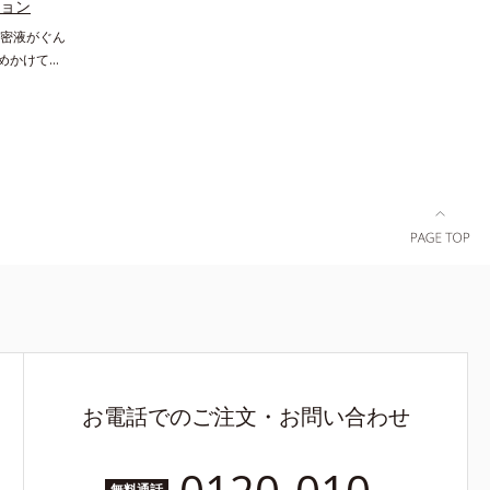
成を抑え、シミ・ソバカスを防ぐ*2 肌にハリ
ション
ュ除く）
を与え若々しい印象*3 首のうるおいケアとし
密液がぐん
湿力*3 年
て*4 ナイアシンアミド
諦めかけてい
いによる*5
ア(*1)で
*7 保湿成
シリーズ。弾
ラエキス配
.(*3) ヒ
ちた肌へ導
プロテイン）
、スイカズ
ラインなど、
分・油分を
い低下を感
0 気持ちの
る肌へ導き
をご覧くだ
の成分、
ル）を配合す
なかっ
い”、相反
く年齢肌を
。*1 保
Daily
キス＝保湿成
お電話でのご注文・お問い合わせ
無料通話