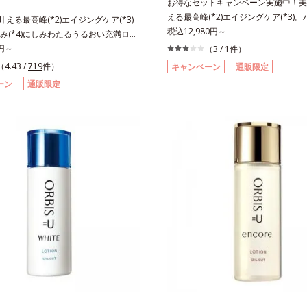
お得なセットキャンペーン実施中！美白
える最高峰(*2)エイジングケア(*3)
も叶える最高峰(*2)エイジングケア(*3)
感(*4)も結果主義。年齢サイン(*5)
税込12,980円～
み(*4)にしみわたるうるおい充満ロー
した肌科学エイジングケア(*3)シリ
リも透明感(*5)も結果主義。年齢サイ
0円～
（3 /
1
件）
スユー ドットシリーズは、年齢によ
の因子に着目した肌科学エイジングケア
（4.43 /
719
件）
キャンペーン
通販限定
つ一つを対処するのではなく、肌で起
リーズ。オルビスユー ドットシリーズは、
ーン
通販限定
との根本原因に着目。加齢とともに現
肌悩み一つ一つを対処するのではな
イン(*5)について研究を進めたとこ
きていることの根本原因に着目。加齢
ない状態である「ハリのなさ」や、くす
れる年齢サインについて研究を進めた
どが現れている状態である「透明感の
力感のない状態である「ハリのなさ」
れることで大人の肌印象に大きな影響
(*7)などが現れている状態である「透
ることが分かりました。そこでオルビ
」が、大人の肌印象に大きな影響を与
ットシリーズは美容成分(*7)として「G.
とがわかりました。そこでオルビスユ
ティベーター(*8)」を配合。そして
リーズは美容成分(*8)として「G.D.F.
合している美白有効成分「トラネキサ
ーター(*9)」を配合。そして、従来か
合しました。さらに、シリーズ共通の
いる美白(*1)有効成分「トラネキサム
(*7)「GLルートブースター(*9)」を
しました。さらに、シリーズ共通の美
で、肌のふっくら感や透明感を叶えま
Lルートブースター(*10)」を配合する
アしながら多角的なエイジングケアが
のふっくら感や透明感を叶えます。美
ズに。3ステップで上向き(*10)のハ
がら多角的なエイジングケアが叶うシ
を。効果的なシナジー設計で、あなた
3ステップで上向き(*11)のハリと透明
グケアを応援します。*1 メラニンの