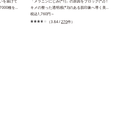
おいを届けて
「メラニンにじみ(*1)」の原因をブロック(*2)！
000種を
キメの整った透明感(*3)のある肌印象へ導く美白
(*1)」に
(*2)化粧水。業界初(*4)知見「メラニンの第三の
税込1,760円～
リーズオルビ
ルート」である「横のひろがり」に着目して、全
（3.84 /
270
件）
能にアプロ
方位から透明肌を目指すブライトニングケア(*5)
です。「う
シリーズです。受けてしまった紫外線ダメージを
しながらう
きっかけに、肌深く(*6)では「メラニンにじみ
。ポーラ・
(*1)」が発現。シミやそばかすという「点」だけ
効成分とし
でなく、透明感のなさなどの「面」での透明感を
一(*4)、
阻害する原因を引き起こしていることがわかりま
プローチし
した。そこでオルビス ブライト シリーズは「メ
肌を叶えま
ラニンにじみ」に着目して「高圧処理ビタミン
ローチ成分
C(*7)」を採用。肌奥(*6)まで浸透し、シミやソ
うるおいを
バカスの原因となるメラニンの生成を食い止めま
へと導きま
す。またオルビス独自成分の「ブライトVCコン
ご体感いた
プレックス(*8)」が、透明感を阻害する原因(*9)
いつも力強
にアプローチします。さらに肌表面のなめらかさ
ます。*1
やみずみずしさをサポートするために、肌荒れ防
る状態*2
止有効成分と速効性と持続性、2種の保湿成分も
クスパンテ
配合し、透明感を包括的にサポート。全方位ケア
データベース
のアプローチによって、肌本来の輝きを生かして
 オトギリ
澄み渡る、輝き透明肌を叶えます。L＝さっぱり