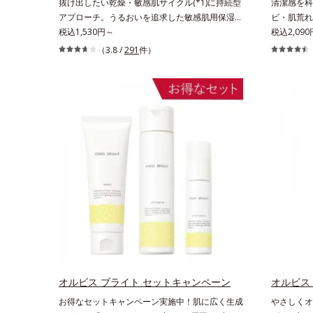
抜け出したい乾燥・敏感肌サイクル(*1)に持続型
清潔感を科
アプローチ。うるおいを追求した敏感肌用保湿ス
ビ・肌荒れ
キンケア(*2)。うるおいを逃し、刺激を受けやす
税込1,530円～
潔透明肌(
税込2,09
い角層の“乾燥敏感スランプ(*3)”に悩む敏感な肌
潔感、爽や
（3.8 /
291
件）
へ。創業時からのうるおい研究により完成した、
し、ポジテ
待望の敏感肌用保湿スキンケアライン「オルビス
要であること
アクアニスト」。乾燥敏感スランプの原因にアプ
ビ・肌荒れ
ローチする持続型トリプルアミノ酸(*4)を配合。
合。これま
もともと体内にあるアミノ酸は異物として排出さ
に、肌荒れ
れにくく、肌にとどまってうるおいを蓄えてくれ
え、“未来
ます。刺激を受けやすくなった角層をうるおいで
ヤへもアプ
満たし、脱・敏感肌を目指します。無油分・無着
いを逃しや
色・無香料・アルコールフリー・界面活性剤不使
なじみやす
用(*5)・パラベンフリー、6つのフリー処方で徹
用。8アイ
底的に肌に寄り添います。*1 乾燥と敏感をくり
よりシンプ
返すこと*2 敏感肌対象連用テスト済（すべての
印象な清潔
方のお肌に合うということではありません）*3
による透明
乾燥して敏感に感じやすい状態のこと*4 発酵ア
印象評価に
ミノ酸（ポリグルタミン酸）配合＝乾燥を防ぎ、
輝度分布が
うるおいに満ちた肌へ導く保湿成分、植物由来ア
オルビス ブライト セットキャンペーン
かさ印象が
オルビス
ミノ酸（エルゴチオネイン）配合＝肌を整え、す
22日時点
お得なセットキャンペーン実施中！肌に広く生成
やさしくオ
こやかに保つ保湿成分、微生物由来アミノ酸（エ
びGoogl