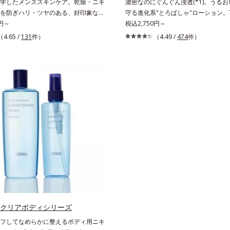
学したメンズスキンケア。乾燥・ニキ
濃密なのにぐんぐん浸透(*1)。うる
を防ぎハリ・ツヤのある、好印象な清
守る進化系"とろぱしゃ"ローション。7
*1)へ。オルビス ミスターは、男性の清
0円～
超える成分から厳選し、「うるおいの質
税込2,750円～
かさ、若々しさの印象を科学的に検証
着目した初期エイジングケア(*2)シ
（4.65 /
131
件）
（4.49 /
474
件）
ィブな光（＝ツヤ）が男性の印象に重
スユーは肌本来のうるおいやバリア機
(*2)を業界で初めて発見(*3)。ニキ
ーチする初期エイジングケアシリーズ
予防有効成分と保湿成分を新たに配
るおいの質」に着目し、肌荒れを予防
での乾燥・テカリへのケアはそのまま
るおいに満ちた美しい肌へと導きます
・ニキビ予防など“今”の肌悩みに応
オルビスグループ独自の肌荒れ防止有
”を見据えて好印象の鍵となるハリ・ツ
て、「DF-パンテノール(*3)」を国内唯
ローチする進化を遂げました。うるお
高濃度で配合。角層のバリア機能にア
すい男性肌に着目し、アイテム同士を
て肌荒れを防ぎ、肌不調にゆらがない
くする「うるおいコネクト設計」を採
す。そして、独自研究に基づいたアプ
テム分の機能を3ステップに集約し、
「MCアクティベーター(*5)」。肌の
ルなお手入れで、ハリ・ツヤのある好
引き出し・高めて、ハリ感あふれる肌
透明肌(*1)へ導きます。*1 うるおい
す。うるおいに満ちたゆらがない肌を
感のある肌*2 男性の顔画像を用いた
だくために設計された3ステップで、
おいて、基準画像に対して、頬全体に
く美しくあり続けるあなたを応援し
なだらかな光（ツヤ）があると、爽や
肌にうるおいが満ち、維持されてい
高く評価されたこと*3 2022年12月
 クリアボディシリーズ
年齢に応じたお手入れのこと*3 デ
で、科学文献データベースPubMed及
ノールW*4 2022年5月 Mintel社
フしてなめらかに整えるボディ用ニキ
e scholarにより国内化粧品業界におい
及び先行技術調査による当社調べ*5