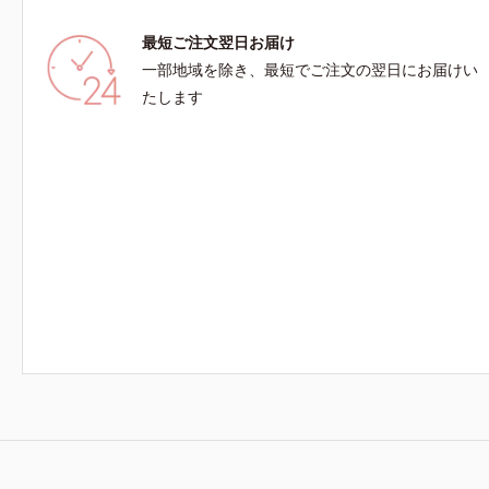
M＝しっとりタイプ（普通肌～乾性肌）*1 シ
最短ご注文翌日お届け
ミ・ソバカスが肌表面にあらわれること*2 メラ
ニンの生成を抑え、シミ・ソバカスを防ぐ*3 う
一部地域を除き、最短でご注文の翌日にお届けい
るおいによる透明感のある肌*4 日本化粧品業界
たします
で初めてメラニンの第三のルートに着目し、日本
放射線影響学会第53回大会で2010年10月に初め
て発表したこと*5 うるおいによる*6 メラノサイ
トまで*7 L-アスコルビン酸 2-グルコシド*8 L-ア
スコルビン酸 2-グルコシド、パウダルコ樹皮エ
キス、油溶性甘草エキス（2）*9 乾燥など