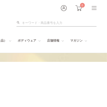
0
検
索
食品）
ボディウェア
店舗情報
マガジン