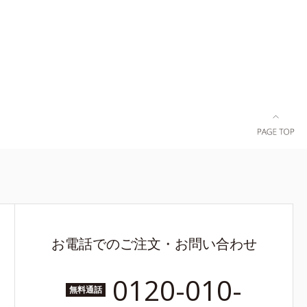
、うるおい
タイプ（脂性肌～普通肌）M＝しっとりタイプ
（普通肌～乾性肌）*1 シミ・ソバカスが肌表面
にあらわれること*2 メラニンの生成を抑え、シ
ミ・ソバカスを防ぐ*3 うるおいにより透明感の
ある肌*4 日本化粧品業界で初めてメラニンの第
三のルートに着目し、日本放射線影響学会第53
回大会で2010年10月に初めて発表したこと*5 う
るおいによる*6 メラノサイトまで*7 L-アスコル
ビン酸 2-グルコシド*8 L-アスコルビン酸 2-グル
コシド、パウダルコ樹皮エキス、油溶性甘草エキ
ス(2)*9 乾燥など
お電話でのご注文・お問い合わせ
0120-010-
無料通話