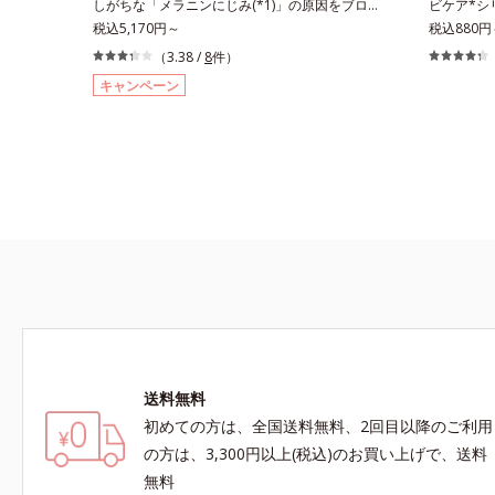
しがちな「メラニンにじみ(*1)」の原因をブロッ
ビケア*シ
クトイン）配合＝乱れた角層にうるおいを与え、
て該当文献
ク(*2)！澄み渡る輝き透明肌(*3)へ。業界初(*4)
税込5,170円～
外とニキビ
税込880円
肌荒れを防ぐ保湿成分*5 ウォッシュを除くLM＝
調べ）
知見「メラニンの第三のルート」である「横のひ
皮膚の厚み
（3.38 /
8
件）
さっぱり高保湿タイプ（脂性肌～普通肌）RM＝
ろがり」に着目して、全方位から透明肌を目指す
はボディ用
キャンペーン
しっとり高保湿タイプ（普通肌～超乾性肌）
ブライトニングケア(*5)シリーズです。受けてし
ルビスでは
まった紫外線ダメージをきっかけに、肌深く(*6)
っぷりの泡
では「メラニンにじみ(*1)」が発現。シミやソバ
ッとひと吹
カスという「点」だけでなく、透明感のなさなど
の2ステッ
の「面」での透明感を阻害する原因を引き起こし
ションも、
ていることがわかりました。そこでオルビス ブ
香料・無着
ライト シリーズは「メラニンにじみ」に着目し
っきり気持
て「高圧処理ビタミンC(*7)」を採用。肌奥(*6)
れを防ぐ
まで浸透し、シミやソバカスの原因となるメラニ
ンの生成を食い止めます。またオルビス独自成分
の「ブライトVCコンプレックス(*8)」が、透明感
を阻害する原因(*9)にアプローチします。さらに
肌表面のなめらかさやみずみずしさをサポートす
送料無料
るために、肌荒れ防止有効成分と速効性と持続
性、2種の保湿成分も配合し、透明感を包括的に
初めての方は、全国送料無料、2回目以降のご利用
サポート。全方位ケアのアプローチによって、肌
の方は、3,300円以上(税込)のお買い上げで、送料
本来の輝きを生かして澄み渡る、輝き透明肌を叶
無料
えます。L＝さっぱりタイプ（脂性肌～普通肌）