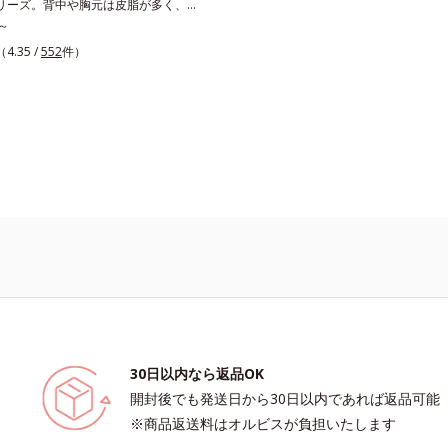
リーズ。背中や胸元は皮脂が多く、意
がないことを確認（ポーラ化成研究所
ソウエキス配合＝肌にうるおいを与え
のできやすい部分です。顔と背中では
～
に満ちたハリツヤ肌へ導く保湿成分
が違うから、すべすべボディのために
（4.35 /
552
件）
のアイテムでお手入れしましょう。オ
ボディのニキビケア(*)のために、た
でやさしく洗う洗浄料と、手軽にシュ
きできるスプレータイプのローション
プをご用意しています。洗浄料もロー
肌へのやさしさに配慮した無油分・無
色。清涼成分のメントール配合で、す
ちの良い使用感です。* ニキビ・肌荒
30日以内なら返品OK
開封後でも発送日から30日以内であれば返品可能
※商品返送料はオルビスが負担いたします