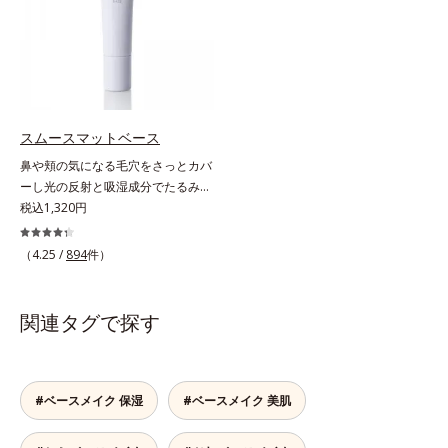
で、“ニキビをケアしたい”と“肌をキ
分を配合しました。誰の肌にもなじ
レイに見せたい”が同時に叶えられ
む絶妙な色設計で、白浮きなしの明
ます。ピンク味のあるベージュ色
るい自然なつや肌に。さらに超軽量
で、塗るとくすみがさっと払われ、
粉体を採用しているので、とっても
肌が自然とトーンアップ。しっとり
軽い付けごこち。単品でも、化粧下
とした美しい仕上がりが続きます。
地としてもご使用いただけます。ベ
SPF28・PA+++で、ニキビ肌を紫外
タつくことなくうるおい感覚が続く
スムースマットベース
線ダメージからもしっかりガードし
「クリームタイプ」と、みずみずし
鼻や頬の気になる毛穴をさっとカバ
ます。※敏感肌対象パッチテスト済
い感触で肌に密着してくずれにくい
ーし光の反射と吸湿成分でたるみ毛
（すべての人に皮膚刺激がおきない
「ローションタイプ」の2タイプか
穴もふんわり一掃。肌になじむクリ
税込1,320円
というわけではありません）*1 ニ
ら、お肌の状態に合わせてお選びい
ーム状の部分用化粧下地。小鼻や頬
キビ・肌荒れを防ぐ*2 うるおいに
ただけます。*1 紫外線や空気中の
の気になる毛穴にさっと塗るだけ
よる透明感のある肌
（4.25 /
894
件）
ほこりなどのダメージ*2 空気中の
で、毛穴が隠せる部分用化粧下地。
ちり・ほこり
光を操るパウダーの働きで光を強力
に乱反射させ、毛穴をふんわりぼか
関連タグで探す
します。さらに乾燥を感じたら水分
を吸湿して補う成分により、乾燥に
よって目立ちやすい頬のたるみ毛穴
もふんわり一掃。するんとハリ感の
#ベースメイク 保湿
#ベースメイク 美肌
ある肌に整えます。絶妙ベージュ色
で、黒ずみもカバー。肌をキュッと