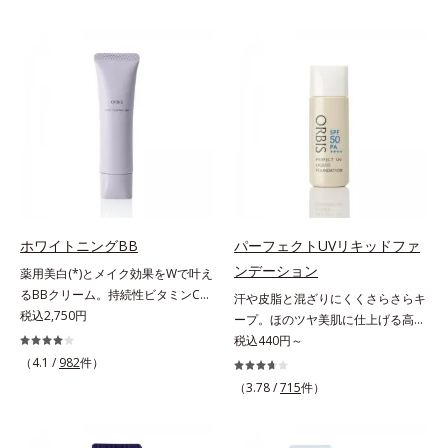
叶えました。持ち運びしやすいプレ
では紫外線など外的刺激(*1)をダイ
ストタイプ。外出先でも、メイクの
レクトに受けやすい状態です。肌荒
上からササッとUVカットとお直し
れしやすい、ニキビができやすい人
が同時にできるお役立ちアイテムで
こそ、肌負担が少ない低刺激設計の
す。毛穴や色ムラをカバーしながら
ファンデーションで守るのがベス
も、素肌のような透明美肌を叶える
ト。「クリアフル エッセンス カバ
秘密は「スムースヴェールパウダー
ー ファンデーション」は紫外線吸
(*1)」にあります。7種の球状粉体
収剤不使用のうえ、敏感肌対象パッ
(*2)が凹凸を埋めて、肌に薄いヴェ
チテスト済(*2)、ノンコメドジェニ
ールをかけるようにカバー。さらに
ックテスト済(*3)で、とことん肌の
板状粉体が光を反射して、すっぴん
ことを考えた設計。さらに美容成分
肌のようなナチュラルなツヤ感を演
に包まれた水分保持力の高い粉体や
ホワイトニングBB
パーフェクトUVリキッドファ
出します。また、皮脂を吸着する
和漢植物由来成分をはじめとした、
ンデーション
薬用美白(*)とメイク効果をWで叶え
「あぶらとりパウダー(*3)」を配合
肌をいたわる保湿成分をたっぷり配
るBBクリーム。持続性ビタミンC誘
汗や皮脂と混ざりにくくさらさらキ
し、くずれ＆テカリを防いでサラサ
合しました。肌にやさしいだけでな
導体で美白しながらくすみのない軽
税込2,750円
ープ。ほのツヤ美肌に仕上げる高
ラ肌が長時間続きます。パウダータ
く、毛穴や凸凹、赤みをカバーし
やか美肌を長時間キープ。メイクし
SPFファンデ。SPF50・PA++++で紫
税込440円～
イプながら、SPF50+・PA++++。パ
て、自然な陶器肌を叶えます。*1
ながら日中美白(*)効果も発揮する、
外線を強力カットしながら、さらさ
ウダーならではの軽いつけごこち
（4.1 /
982
件）
乾燥など*2 すべての人に皮膚刺激
薬用美白BBクリームです。BBとし
ら美肌が10時間(*)続くリキッドフ
で、日焼け止めが苦手な方にもおす
がおきないというわけではありませ
（3.78 /
715
件）
ては珍しく、持続性ビタミンC誘導
ァンデーションです。汗・皮脂がフ
すめです。水や汗に強いスーパーウ
ん*3 すべての人にコメド（ニキビ
体の配合に成功しました。“薬用美
ァンデと混ざらず放出されること
ォータープルーフ(*4)だから、レジ
のもと）ができないというわけでは
白美容液に色をつける”製法で生ま
で、時間が経ってもくすみにくく、
ャーにも大活躍してくれます。*1