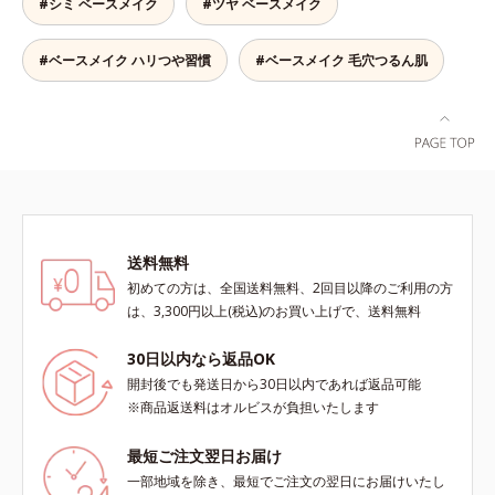
#シミ ベースメイク
#ツヤ ベースメイク
ひきしめる植物性ひきしめ成分配合
で、テカリや化粧くずれも防ぎま
す。クリームをなじませると、さら
#ベースメイク ハリつや習慣
#ベースメイク 毛穴つるん肌
さらの感触のパウダーに変化。まる
でベルベットのようななめらか肌に
整えるので、その後のファンデーシ
ョンのノリが格段にアップします。
送料無料
初めての方は、全国送料無料、2回目以降のご利用の方
は、3,300円以上(税込)のお買い上げで、送料無料
30日以内なら返品OK
開封後でも発送日から30日以内であれば返品可能
※商品返送料はオルビスが負担いたします
最短ご注文翌日お届け
一部地域を除き、最短でご注文の翌日にお届けいたし