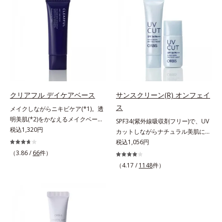
ありません。
れたBBだから、塗るだけで日中も
くずれにくく、軽やかにピタッとフ
シリカ、セルロース、窒化ホウ素配
美白効果を発揮。さらに肌のくすみ
ィット。まるでつけたてのような美
合＝セミマット肌を叶える球状と板
をパッと飛ばし、皮脂テカを防ぎな
肌をキープします。またドーナツ型
状の粉体*2 シリカ6種類、セルロー
がら明るい肌を長時間キープしま
の粉体を採用したことで、より多く
ス*3 シリカ配合＝皮脂を吸着する
す。これ1つで、美白美容液・日焼
均一に光を拡散することを実現。毛
粉体*4 化粧持ち性能
け止め・化粧下地・ファンデ―ショ
穴やシミの目立ちにくい“ほのツヤ
ン・コンシーラー・パウダーを兼ね
美肌”に仕上げます。ウォータープ
る1本6役。時短メイクが叶います。
ルーフテスト済で、アウトドアにも
* メラニンの生成を抑え、シミ・ソ
おすすめです。* 10時間化粧持ちデ
クリアフル デイケアベース
サンスクリーン(R) オンフェイ
バカスを防ぐ
ータ取得済（当社調べ）効果には個
ス
メイクしながらニキビケア(*1)。透
人差があります。
明美肌(*2)をかなえるメイクベー
SPF34(紫外線吸収剤フリー)で、UV
ス。ニキビがあると、メイクはニキ
税込1,320円
カットしながらナチュラル美肌に。
ビに良くないのではないかと心配に
これ1本で“小でかけ”にも、化粧下
税込1,056円
なりがち。しかし何も塗らないと、
地としても。この1本があれば、“ち
（3.86 /
66
件）
刺激に弱いニキビ肌を紫外線にさら
ょっとそこまで”もOKなすっぴん美
（4.17 /
1148
件）
してしまうことに……。クリアフル
肌！ さまざまなダメージ(*1)からバ
デイケアベースは、ニキビケア(*1)
リアしながら、美肌を叶える顔用日
できる新発想のメイク下地。スキン
焼け止めです。 紫外線、近赤外
ケアシリーズと同様のニキビケア成
線、大気汚染物質(*2)を含むダメー
分を配合した肌にやさしい処方なの
ジに着目し、それらから肌を守る成