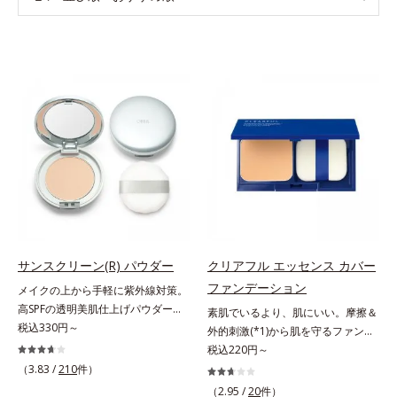
サンスクリーン(R) パウダー
クリアフル エッセンス カバー
ファンデーション
メイクの上から手軽に紫外線対策。
高SPFの透明美肌仕上げパウダー。
素肌でいるより、肌にいい。摩擦＆
メイクの上から手を汚さずに紫外線
税込330円～
外的刺激(*1)から肌を守るファンデ
対策ができるUVカットパウダーで
ーション。肌荒れやニキビがある
税込220円～
す。“素肌のようななめらかな軽
と、ファンデーションを塗っていい
（3.83 /
210
件）
さ”と“高いUVカット効果”の両立を
か悩むもの。とはいえ、素肌のまま
（2.95 /
20
件）