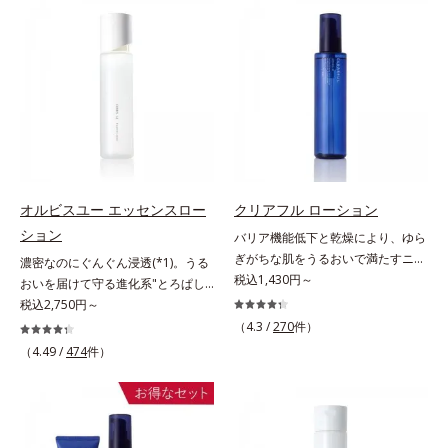
来AHA(*2)が古い角質をやわらかく
望の敏感肌用保湿スキンケアライン
し、手強い汚れも落としやすく。ク
「オルビス アクアニスト」。乾燥
イックフィット成分(*3)がほぐれた
敏感スランプの原因にアプローチす
角層の汚れを素早くなじませ、コッ
る持続型トリプルアミノ酸(*4)を配
トンで除去します。話題の美容成分
合。もともと体内にあるアミノ酸は
CICA(*4)のほか、高浸透ビタミン
異物として排出されにくく、肌にと
C(*5)や高浸透セラミド(*6)配合で肌
どまってうるおいを蓄えてくれま
の水分量アップ。洗顔後の肌に使う
す。刺激を受けやすくなった角層を
と後肌がやわらかくなり、くすみ知
うるおいで満たし、脱・敏感肌を目
らずのまっさら肌へ。メイクのり
指します。無油分・無着色・無香
オルビスユー エッセンスロー
クリアフル ローション
(*7)もよくなります。さわやかさ広
料・アルコールフリー・界面活性剤
ション
バリア機能低下と乾燥により、ゆら
がるシトラスハーバルの香り。*1
不使用(*5)・パラベンフリー、6つ
ぎがちな肌をうるおいで満たすニキ
濃密なのにぐんぐん浸透(*1)。うる
乾燥による*2 クエン酸配合＝角層
のフリー処方で徹底的に肌に寄り添
ビ対策化粧水。「ニキビをくり返し
税込1,430円～
おいを届けて守る進化系"とろぱし
柔軟成分*3 イソペンチルジオール
います。*1 乾燥と敏感をくり返す
てしまう」「毛穴目立ちが気にな
ゃ"ローション。7000種を超える成
税込2,750円～
配合＝保湿成分*4 ツボクサ葉エキ
こと*2 敏感肌対象連用テスト済
る」「マスク生活であごや口まわり
分から厳選し、「うるおいの質
ス配合＝保湿成分*5 パルミチン酸
（4.3 /
270
件）
（すべての方のお肌に合うというこ
のニキビが気になる」というお悩み
(*1)」に着目した初期エイジングケ
アスコルビルリン酸3Na配合＝保湿
（4.49 /
474
件）
とではありません）*3 乾燥して敏
に。くり返しニキビの根本原因「肌
ア(*2)シリーズオルビスユーは肌本
成分*6 セラミドNP、セラミド
感に感じやすい状態のこと*4 発酵
のバリア機能の低下」と、肌悩み
来のうるおいやバリア機能にアプロ
NG、セラミドAP配合＝保湿成分*7
アミノ酸（ポリグルタミン酸）配合
「毛穴の目立ち」の両方にWでアプ
ーチする初期エイジングケアシリー
汚れを落とすことによる
＝乾燥を防ぎ、うるおいに満ちた肌
ローチする、薬用ニキビ対策スキン
ズです。「うるおいの質」に着目
へ導く保湿成分、植物由来アミノ酸
ケアシリーズです。5種の和漢植物