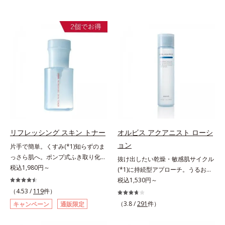
リフレッシング スキン トナー
オルビス アクアニスト ローシ
ョン
片手で簡単。くすみ(*1)知らずのま
っさら肌へ。ポンプ式ふき取り化粧
抜け出したい乾燥・敏感肌サイクル
水。くすみ(*1)知らずのまっさら肌
税込1,980円～
(*1)に持続型アプローチ。うるおい
へ。洗顔後すぐの肌に使う、ポンプ
を追求した敏感肌用保湿スキンケア
税込1,530円～
式のふき取り化粧水です。ポンプ式
(*2)。うるおいを逃し、刺激を受け
（4.53 /
119
件）
だから簡単。片手でぷしゅっと押す
やすい角層の“乾燥敏感スランプ
（3.8 /
291
件）
キャンペーン
通販限定
だけでコットンに含ませられます。
(*3)”に悩む敏感な肌へ。創業時から
コットンで肌をふき取ると、植物由
のうるおい研究により完成した、待