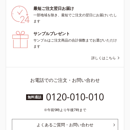
ミ・ソバカスが肌表面にあらわれる
こと*2 メラニンの生成を抑え、シ
最短ご注文翌日お届け
ミ・ソバカスを防ぐ*3 うるおいに
一部地域を除き、最短でご注文の翌日にお届けいたし
よる透明感のある肌*4 日本化粧品
ます
業界で初めてメラニンの第三のルー
トに着目し、日本放射線影響学会第
サンプルプレゼント
53回大会で2010年10月に初めて発
サンプルはご注文商品の合計個数までお選びいただけ
表したこと*5 うるおいによる*6 メ
ます
ラノサイトまで*7 L-アスコルビン
酸 2-グルコシド*8 L-アスコルビン
詳しくはこちら
酸 2-グルコシド、パウダルコ樹皮エ
キス、油溶性甘草エキス（2）*9 乾
燥など
お電話でのご注文・お問い合わせ
0120-010-010
無料通話
午前9時より午後7時まで
よくあるご質問・お問い合わせ