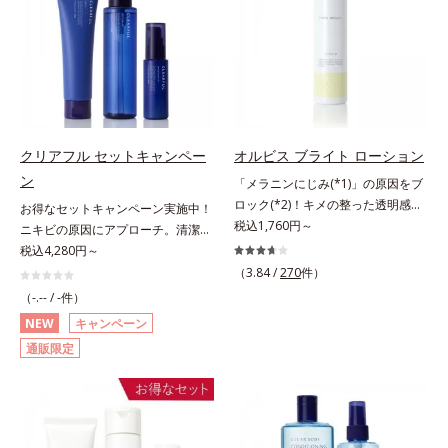
し、肌荒れを予防しながらうるおい
（エルゴチオネイン）配合＝肌を整
由来成分とコラーゲンが肌をいたわ
に満ちた美しい肌へと導きます。ポ
え、すこやかに保つ保湿成分、微生
りながらうるおいを与え、バリア機
ーラ・オルビスグループ独自の肌荒
物由来アミノ酸（エクトイン）配合
能を維持。ニキビができにくい肌を
れ防止有効成分として、「DF-パン
＝乱れた角層にうるおいを与え、肌
目指します。さらにビタミンC誘導
テノール(*3)」を国内唯一(*4)、高
荒れを防ぐ保湿成分*5 ウォッシュ
体をはじめとした5種の整肌成分
濃度で配合。角層のバリア機能にア
を除くLM＝さっぱり高保湿タイプ
(*1)から成る「ナノVCショットカプ
プローチして肌荒れを防ぎ、肌不調
（脂性肌～普通肌）RM＝しっとり
セル」を配合。カプセルが浸透して
にゆらがない肌を叶えます。そし
クリアフル セットキャンペー
オルビス ブライト ローション
高保湿タイプ（普通肌～超乾性肌）
から成分を放出する特殊技術によっ
て、独自研究に基づいたアプローチ
ン
「メラニンにじみ(*1)」の原因をブ
て、高い浸透力(*2)と安定性を実
成分「MCアクティベーター
ロック(*2)！キメの整った透明感
お得なセットキャンペーン実施中！
現。毛穴の目立ちをしっかりケア
(*5)」。肌のうるおいを引き出し・
(*3)のある肌印象へ導く美白(*2)化
税込1,760円～
ニキビの原因にアプローチ。清潔な
(*3)して、ゆらぎやすいニキビ肌
高めて、ハリ感あふれる肌へと導き
粧水。業界初(*4)知見「メラニンの
垢抜け肌(*1)へ。「ニキビをくり返
税込4,280円～
を、みずみずしい清潔な垢抜け肌
ます。うるおいに満ちたゆらがない
第三のルート」である「横のひろが
してしまう」「毛穴目立ち(*2)が気
(*4)へと導きます。たっぷりの保湿
（3.84 /
270
件）
肌をご体感いただくために設計され
り」に着目して、全方位から透明肌
になる」「マスク生活であごや口ま
成分で低刺激。敏感肌の方にもお使
た3ステップで、いつも力強く美し
（-.-- / -件）
を目指すブライトニングケア(*5)シ
わりのニキビが気になる」というお
いいただけます(*5)。*1 テトラ2-ヘ
くあり続けるあなたを応援します。
NEW
キャンペーン
リーズです。受けてしまった紫外線
悩みに。くり返しニキビの根本原因
キシルデカン酸アスコルビル、天然
*1 肌にうるおいが満ち、維持され
通販限定
ダメージをきっかけに、肌深く(*6)
「肌のバリア機能の低下」と、肌悩
ビタミンE、イノシット、フィチン
ている状態*2 年齢に応じたお手入
では「メラニンにじみ(*1)」が発
み「毛穴の目立ち」の両方にWでア
酸、ユズセラミド、スフィンゴ糖脂
れのこと*3 デクスパンテノール
現。シミやそばかすという「点」だ
プローチする、薬用ニキビ対策スキ
質*2 角層内*3 うるおいによりキメ
W*4 2022年5月 Mintel社データベ
けでなく、透明感のなさなどの
ンケアシリーズです。5種の和漢植
を整えて毛穴を目立たなくする*4
ース及び先行技術調査による当社調
「面」での透明感を阻害する原因を
物由来成分とコラーゲンが肌をいた
洗浄による汚れの除去*5 すべての
べ*5 オトギリソウエキス配合＝肌