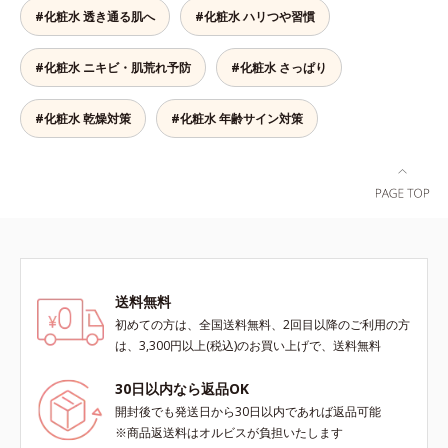
生成を抑え、シミ・ソバカスを防ぐ
シット、フィチン酸、ユズセラミ
透明感のなさなどの「面」での透明
浄料もローションも、肌へのやさし
#化粧水 透き通る肌へ
#化粧水 ハリつや習慣
*3 うるおいにより透明感のある肌
ド、スフィンゴ糖脂質*5 テトラ2-
感を阻害する原因を引き起こしてい
さに配慮した無油分・無香料・無着
*4 日本化粧品業界で初めてメラニ
ヘキシルデカン酸アスコルビル、天
ることがわかりました。そこでオル
色。清涼成分のメントール配合で、
ンの第三のルートに着目し、日本放
#化粧水 ニキビ・肌荒れ予防
#化粧水 さっぱり
然ビタミンE、イノシット、フィチ
ビス ブライト シリーズは「メラニ
すっきり気持ちの良い使用感です。
射線影響学会第53回大会で2010年
ン酸、ユズセラミド、スフィンゴ糖
ンにじみ」に着目して「高圧処理ビ
* ニキビ・肌荒れを防ぐ
10月に初めて発表したこと*5 うる
脂質配合＝肌をなめらかに整える整
タミンC(*7)」を採用。肌奥(*6)まで
#化粧水 乾燥対策
#化粧水 年齢サイン対策
おいによる*6 メラノサイトまで*7
肌成分*6 角層まで*7 うるおいによ
浸透し、シミやソバカスの原因とな
L-アスコルビン酸 2-グルコシド*8
りキメを整えて毛穴を目立たなくす
るメラニンの生成を食い止めます。
L-アスコルビン酸 2-グルコシド、パ
る*8 すべての方に皮膚刺激がおき
またオルビス独自成分の「ブライト
ウダルコ樹皮エキス、油溶性甘草エ
ないというわけではありません※敏
VCコンプレックス(*8)」が、透明感
キス(2)*9 乾燥など
感肌対象パッチテスト済（すべての
を阻害する原因(*9)にアプローチし
人に皮膚刺激がおきないというわけ
ます。さらに肌表面のなめらかさや
ではありません）※弱酸性（ローシ
みずみずしさをサポートするため
ョン・モイスチャーのみ）
に、肌荒れ防止有効成分と速効性と
送料無料
持続性、2種の保湿成分も配合し、
透明感を包括的にサポート。全方位
初めての方は、全国送料無料、2回目以降のご利用の方
ケアのアプローチによって、肌本来
は、3,300円以上(税込)のお買い上げで、送料無料
の輝きを生かして澄み渡る、輝き透
明肌を叶えます。L＝さっぱりタイ
30日以内なら返品OK
プ（脂性肌～普通肌）M＝しっとり
開封後でも発送日から30日以内であれば返品可能
タイプ（普通肌～乾性肌）*1 シ
※商品返送料はオルビスが負担いたします