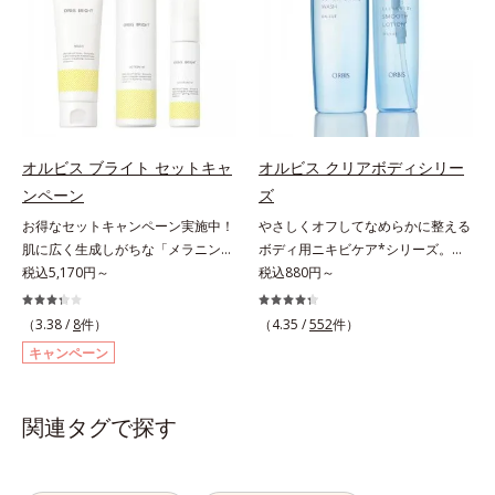
引き起こしていることがわかりまし
わりながらうるおいを与え、バリア
方に皮膚刺激がおきないというわけ
にうるおいを与え、うるおいに満ち
た。そこでオルビス ブライト シリ
機能を維持。ニキビができにくい肌
ではありません※敏感肌対象パッチ
たハリツヤ肌へ導く保湿成分
ーズは「メラニンにじみ」に着目し
を目指します。さらにビタミンC誘
テスト済（すべての人に皮膚刺激が
て「高圧処理ビタミンC(*7)」を採
導体(*3)と5種の整肌成分(*4)から成
おきないというわけではありませ
用。肌奥(*6)まで浸透し、シミやソ
る「ナノVCショットカプセル(*5)」
ん）※弱酸性
バカスの原因となるメラニンの生成
を配合。カプセルが浸透(*6)してか
を食い止めます。またオルビス独自
ら成分を放出する特殊技術によっ
オルビス ブライト セットキャ
オルビス クリアボディシリー
成分の「ブライトVCコンプレック
て、高い浸透力(*6)と安定性を実
ンペーン
ズ
ス(*8)」が、透明感を阻害する原因
現。毛穴の目立ちをしっかりケア
(*9)にアプローチします。さらに肌
(*7)して、ゆらぎやすいニキビ肌
お得なセットキャンペーン実施中！
やさしくオフしてなめらかに整える
表面のなめらかさやみずみずしさを
を、みずみずしい清潔な垢抜け肌
肌に広く生成しがちな「メラニンに
ボディ用ニキビケア*シリーズ。背
サポートするために、肌荒れ防止有
(*1)へと導きます。たっぷりの保湿
じみ(*1)」の原因をブロック(*2)！
税込5,170円～
中や胸元は皮脂が多く、意外とニキ
税込880円～
効成分と速効性と持続性、2種の保
成分で低刺激。敏感肌の方にもお使
澄み渡る輝き透明肌(*3)へ。業界初
ビのできやすい部分です。顔と背中
湿成分も配合し、透明感を包括的に
いいただけます(*8)。L＝さっぱり
(*4)知見「メラニンの第三のルー
では皮膚の厚みが違うから、すべす
（3.38 /
8
件）
（4.35 /
552
件）
サポート。全方位ケアのアプローチ
タイプ（ニキビのできやすい肌・超
ト」である「横のひろがり」に着目
べボディのためにはボディ用のアイ
キャンペーン
によって、肌本来の輝きを生かして
脂性肌～普通肌）M＝しっとりタイ
して、全方位から透明肌を目指すブ
テムでお手入れしましょう。オルビ
澄み渡る、輝き透明肌を叶えます。
プ（ニキビのできやすい肌・普通肌
ライトニングケア(*5)シリーズで
スではボディのニキビケア(*)のため
L＝さっぱりタイプ（脂性肌～普通
～乾性肌）*1 洗浄による汚れの除
す。受けてしまった紫外線ダメージ
に、たっぷりの泡でやさしく洗う洗
関連タグで探す
肌）M＝しっとりタイプ（普通肌～
去*2 キメの乱れによる*3 テトラ2-
をきっかけに、肌深く(*6)では「メ
浄料と、手軽にシュッとひと吹きで
乾性肌）*1 シミ・ソバカスが肌表
ヘキシルデカン酸アスコルビル配合
ラニンにじみ(*1)」が発現。シミや
きるスプレータイプのローションの
面にあらわれること*2 メラニンの
＝整肌成分*4 天然ビタミンE、イノ
ソバカスという「点」だけでなく、
2ステップをご用意しています。洗