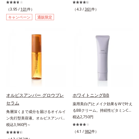
ームです。肌のアラを光でふわりと
然体で美しくありたいと願う⼤⼈世
とばし、くすみや凹凸も軽やかにカ
代に寄り添うブランドです。年齢印
（3.95 /
101
件）
（4.3 /
361
件）
バー。さらに厚みのあるテクスチャ
象研究に基づいた肌サイエンスで、
キャンペーン
通販限定
ーが均一にのび広がり、しっかりカ
複合的なお悩みにアプローチ。大人
バーしながらも自然な仕上がりで
世代の肌に向き合い、手軽なお手入
す。年齢肌による黄ぐすみや血色の
れで賢いケアを。ライフスタイルに
悪さに対応した色設計で、白浮きせ
なじむ、若々しい印象(*2)作りのサ
ずパッと明るい印象を叶えます。こ
ポートをします。オルビスアンバー
れ1本で、日中美容クリーム・日焼
ヴァイタルトリートメントクリーム
け止め・化粧下地・カラーコントロ
「オルビスアンバー ヴァイタルト
ール・コンシーラー・パウダー・フ
リートメントクリーム」は、1品
ァンデーションの7役を兼ねる多機
で、化粧水、クリーム、シワ改善・
能BB。慌ただしい朝でもパパッと
美白(*1)美容液、乳液・保湿液、ネ
塗るだけで、厚塗り感のない、自然
ッククリーム(*3)、パックの6役を
なツヤめきのある美肌に整えます。
担い、複合的にアプローチ。Wナイ
オルビスアンバー グロウプレ
ホワイトニングBB
*1 年齢を重ねた肌*2 オルビス内BB
アシン(*4)によるシワ改善・シミ予
セラム
薬用美白(*)とメイク効果をWで叶え
クリームのカバー力
防に加え、複合成分コラーゲンコン
るBBクリーム。持続性ビタミンC誘
角層深くまで成分を届けるオイルイ
プレックスSPが肌のハリを徹底サポ
導体で美白しながらくすみのない軽
税込2,750円
ン先行型美容液。オルビスアンバー
ート。肌なじみのよいクリーム構造
やか美肌を長時間キープ。メイクし
は、いつも⾃然体で美しくありたい
税込3,960円～
で角層まで保湿成分が浸透し、うる
ながら日中美白(*)効果も発揮する、
と願う⼤⼈世代に寄り添うブランド
おいをギュッと閉じ込めます。洗顔
（4.1 /
982
件）
薬用美白BBクリームです。BBとし
です。年齢印象研究に基づいた肌サ
の後、これ1品だけでマルチにケ